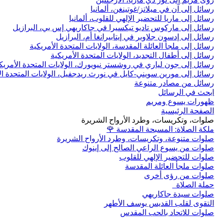
رسائل إلى آن في ميلاتز/غوتينغن، ألمانيا
رسائل إلى ماريا للتحضير الإلهي للقلوب، ألمانيا
رسائل إلى ماركوس تاديو تيكسيرا في جاكاريهي إس بي، البرازيل
رسائل إلى إدسون جلاوبر في إيتابيرانغا أم، البرازيل
رسائل إلى ملجأ العائلة المقدسة، الولايات المتحدة الأمريكية
رسائل إلى أطفال التجديد، الولايات المتحدة الأمريكية
رسائل إلى جون لياري في روشستر نيويورك، الولايات المتحدة الأمريك
رسائل إلى مورين سويني-كايل في نورث ريدجفيل، الولايات المتحدة ال
رسائل من مصادر متنوعة
ابحث في الرسائل
ظهورات يسوع ومريم
الصفحة الرئيسية
صلوات، وتكريسات، وطرد الأرواح الشريرة
ملكة الصلاة: المسبحة المقدسة
🌹
صلوات متنوعة، وتكريسات، وطرد الأرواح الشريرة
صلوات من يسوع الراعي الصالح إلى إينوك
صلوات للتحضير الإلهي للقلوب
صلوات ملجأ العائلة المقدسة
صلوات من رؤى أخرى
حملة الصلاة
صلوات سيدة جاكاريهي
التقوى لقلب القديس يوسف الأطهر
صلوات للاتحاد بالحب المقدس