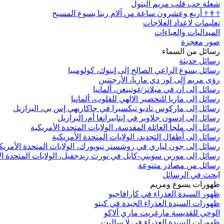
شعلة حب قلب مريم البتول
†
†
†
أربع وعشرون ساعة من آلام ربنا يسوع المسيح
تعليمات لإعداد العلاجات
الميداليات والعباءات
صور معجزة
رسائل من السماء
رسائل حديثة
رسائل يسوع الراعي الصالح إلى إينوك، كولومبيا
رؤى مريم إلى لوز دي ماريا، الأرجنتين
رسائل إلى آن في ميلاتز/غوتينغن، ألمانيا
رسائل إلى ماريا للتحضير الإلهي للقلوب، ألمانيا
رسائل إلى ماركوس تاديو تيكسيرا في جاكاريهي إس بي، البرازيل
رسائل إلى إدسون جلاوبر في إيتابيرانغا أم، البرازيل
رسائل إلى ملجأ العائلة المقدسة، الولايات المتحدة الأمريكية
رسائل إلى أطفال التجديد، الولايات المتحدة الأمريكية
رسائل إلى جون لياري في روشستر نيويورك، الولايات المتحدة الأمريك
رسائل إلى مورين سويني-كايل في نورث ريدجفيل، الولايات المتحدة ال
رسائل من مصادر متنوعة
ابحث في الرسائل
ظهورات يسوع ومريم
ظهور السيدة العذراء في كارافاجيو
ظهورات السيدة العذراء الجيدة في كيتو
الوحي للقديسة مارغريت ماري ألاكو
ظهورات السيدة العذراء في لا ساليت