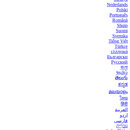
Nederlands
Polski
Português
Română
Shqip
Suomi
Svenska
Tiếng Việt
Türkçe
ελληνικά
Български
Русский
বাংলা
বதமிழ்
తెలుగు
ಕನ್ನಡ
മലയാളം
ไทย
हिंदी
العربية
اردو
فارسی
עִברִית