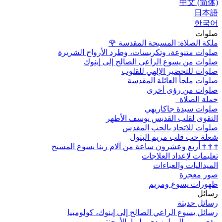
中文 (简体)
日本語
한국어
صلوات
ملكة الصلاة: المسبحة المقدسة
🌹
صلوات متنوعة، وتكريسات، وطرد الأرواح الشريرة
صلوات من يسوع الراعي الصالح إلى إينوك
صلوات للتحضير الإلهي للقلوب
صلوات ملجأ العائلة المقدسة
صلوات من رؤى أخرى
حملة الصلاة
صلوات سيدة جاكاريهي
التقوى لقلب القديس يوسف الأطهر
صلوات للاتحاد بالحب المقدس
شعلة حب قلب مريم البتول
†
†
†
أربع وعشرون ساعة من آلام ربنا يسوع المسيح
تعليمات لإعداد العلاجات
الميداليات والعباءات
صور معجزة
ظهورات يسوع ومريم
رسائل
رسائل حديثة
رسائل يسوع الراعي الصالح إلى إينوك، كولومبيا
رؤى مريم إلى لوز دي ماريا، الأرجنتين