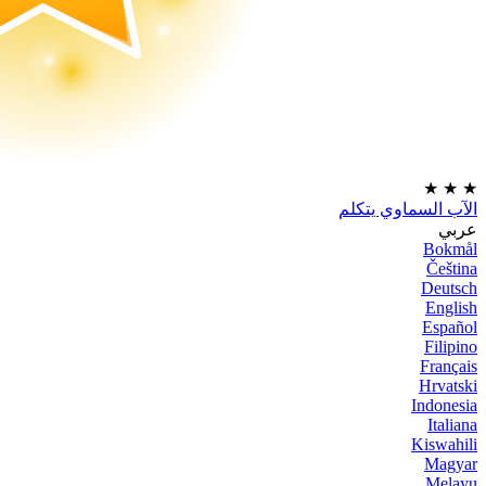
★
★
★
الآب السماوي يتكلم
عربي
Bokmål
Čeština
Deutsch
English
Español
Filipino
Français
Hrvatski
Indonesia
Italiana
Kiswahili
Magyar
Melayu