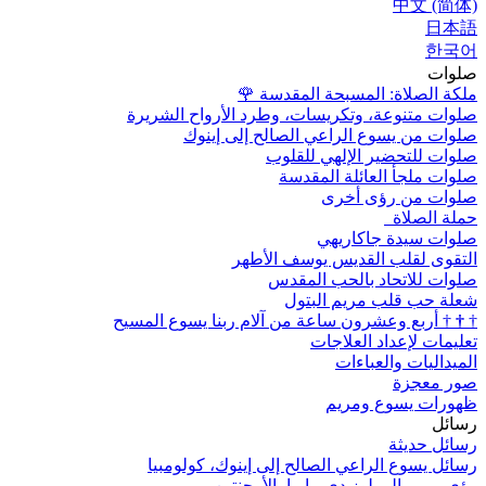
中文 (简体)
日本語
한국어
صلوات
ملكة الصلاة: المسبحة المقدسة
🌹
صلوات متنوعة، وتكريسات، وطرد الأرواح الشريرة
صلوات من يسوع الراعي الصالح إلى إينوك
صلوات للتحضير الإلهي للقلوب
صلوات ملجأ العائلة المقدسة
صلوات من رؤى أخرى
حملة الصلاة
صلوات سيدة جاكاريهي
التقوى لقلب القديس يوسف الأطهر
صلوات للاتحاد بالحب المقدس
شعلة حب قلب مريم البتول
†
†
†
أربع وعشرون ساعة من آلام ربنا يسوع المسيح
تعليمات لإعداد العلاجات
الميداليات والعباءات
صور معجزة
ظهورات يسوع ومريم
رسائل
رسائل حديثة
رسائل يسوع الراعي الصالح إلى إينوك، كولومبيا
رؤى مريم إلى لوز دي ماريا، الأرجنتين