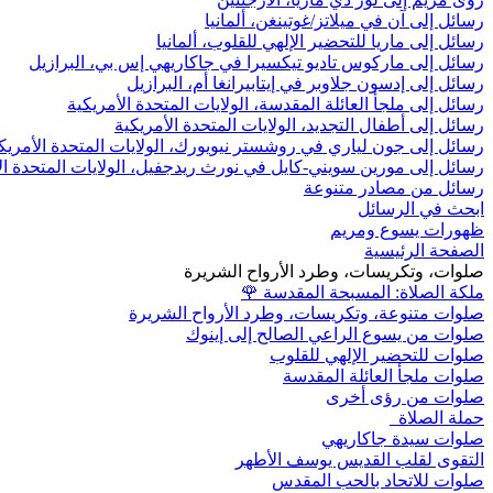
رسائل إلى آن في ميلاتز/غوتينغن، ألمانيا
رسائل إلى ماريا للتحضير الإلهي للقلوب، ألمانيا
رسائل إلى ماركوس تاديو تيكسيرا في جاكاريهي إس بي، البرازيل
رسائل إلى إدسون جلاوبر في إيتابيرانغا أم، البرازيل
رسائل إلى ملجأ العائلة المقدسة، الولايات المتحدة الأمريكية
رسائل إلى أطفال التجديد، الولايات المتحدة الأمريكية
رسائل إلى جون لياري في روشستر نيويورك، الولايات المتحدة الأمريك
رسائل إلى مورين سويني-كايل في نورث ريدجفيل، الولايات المتحدة ال
رسائل من مصادر متنوعة
ابحث في الرسائل
ظهورات يسوع ومريم
الصفحة الرئيسية
صلوات، وتكريسات، وطرد الأرواح الشريرة
ملكة الصلاة: المسبحة المقدسة
🌹
صلوات متنوعة، وتكريسات، وطرد الأرواح الشريرة
صلوات من يسوع الراعي الصالح إلى إينوك
صلوات للتحضير الإلهي للقلوب
صلوات ملجأ العائلة المقدسة
صلوات من رؤى أخرى
حملة الصلاة
صلوات سيدة جاكاريهي
التقوى لقلب القديس يوسف الأطهر
صلوات للاتحاد بالحب المقدس