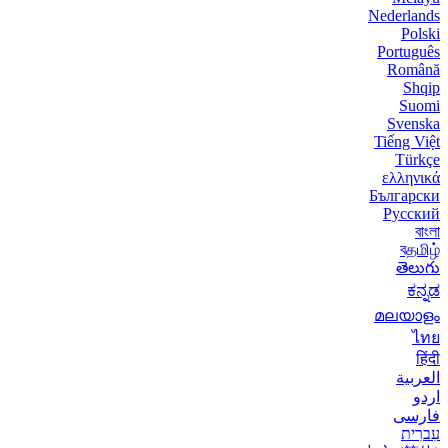
Nederlands
Polski
Português
Română
Shqip
Suomi
Svenska
Tiếng Việt
Türkçe
ελληνικά
Български
Русский
বাংলা
বதமிழ்
తెలుగు
ಕನ್ನಡ
മലയാളം
ไทย
हिंदी
العربية
اردو
فارسی
עִברִית