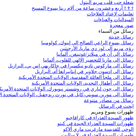
شعلة حب قلب مريم البتول
†
†
†
أربع وعشرون ساعة من آلام ربنا يسوع المسيح
تعليمات لإعداد العلاجات
الميداليات والعباءات
صور معجزة
رسائل من السماء
رسائل حديثة
رسائل يسوع الراعي الصالح إلى إينوك، كولومبيا
رؤى مريم إلى لوز دي ماريا، الأرجنتين
رسائل إلى آن في ميلاتز/غوتينغن، ألمانيا
رسائل إلى ماريا للتحضير الإلهي للقلوب، ألمانيا
رسائل إلى ماركوس تاديو تيكسيرا في جاكاريهي إس بي، البرازيل
رسائل إلى إدسون جلاوبر في إيتابيرانغا أم، البرازيل
رسائل إلى ملجأ العائلة المقدسة، الولايات المتحدة الأمريكية
رسائل إلى أطفال التجديد، الولايات المتحدة الأمريكية
رسائل إلى جون لياري في روشستر نيويورك، الولايات المتحدة الأمريك
رسائل إلى مورين سويني-كايل في نورث ريدجفيل، الولايات المتحدة ال
رسائل من مصادر متنوعة
ابحث في الرسائل
ظهورات يسوع ومريم
ظهور السيدة العذراء في كارافاجيو
ظهورات السيدة العذراء الجيدة في كيتو
الوحي للقديسة مارغريت ماري ألاكو
ظهورات السيدة العذراء في لا ساليت