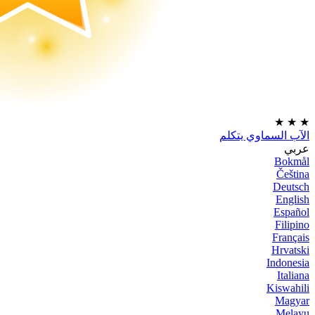
★
★
★
الآب السماوي يتكلم
عربي
Bokmål
Čeština
Deutsch
English
Español
Filipino
Français
Hrvatski
Indonesia
Italiana
Kiswahili
Magyar
Melayu