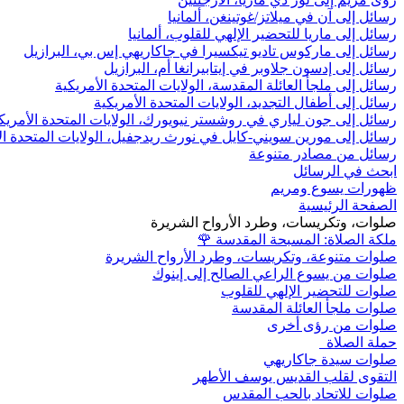
رسائل إلى آن في ميلاتز/غوتينغن، ألمانيا
رسائل إلى ماريا للتحضير الإلهي للقلوب، ألمانيا
رسائل إلى ماركوس تاديو تيكسيرا في جاكاريهي إس بي، البرازيل
رسائل إلى إدسون جلاوبر في إيتابيرانغا أم، البرازيل
رسائل إلى ملجأ العائلة المقدسة، الولايات المتحدة الأمريكية
رسائل إلى أطفال التجديد، الولايات المتحدة الأمريكية
رسائل إلى جون لياري في روشستر نيويورك، الولايات المتحدة الأمريك
رسائل إلى مورين سويني-كايل في نورث ريدجفيل، الولايات المتحدة ال
رسائل من مصادر متنوعة
ابحث في الرسائل
ظهورات يسوع ومريم
الصفحة الرئيسية
صلوات، وتكريسات، وطرد الأرواح الشريرة
ملكة الصلاة: المسبحة المقدسة
🌹
صلوات متنوعة، وتكريسات، وطرد الأرواح الشريرة
صلوات من يسوع الراعي الصالح إلى إينوك
صلوات للتحضير الإلهي للقلوب
صلوات ملجأ العائلة المقدسة
صلوات من رؤى أخرى
حملة الصلاة
صلوات سيدة جاكاريهي
التقوى لقلب القديس يوسف الأطهر
صلوات للاتحاد بالحب المقدس