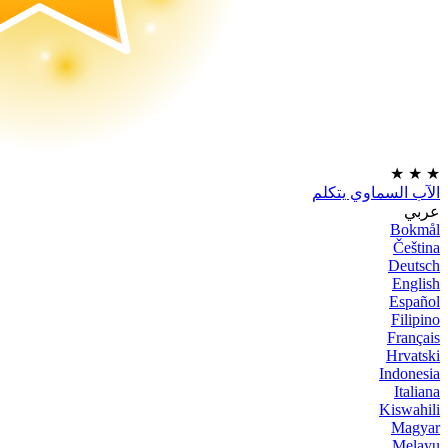
★
★
★
الآب السماوي يتكلم
عربي
Bokmål
Čeština
Deutsch
English
Español
Filipino
Français
Hrvatski
Indonesia
Italiana
Kiswahili
Magyar
Melayu