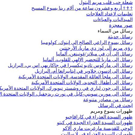
شعلة حب قلب مريم البتول
†
†
†
أربع وعشرون ساعة من آلام ربنا يسوع المسيح
تعليمات لإعداد العلاجات
الميداليات والعباءات
صور معجزة
رسائل من السماء
رسائل حديثة
رسائل يسوع الراعي الصالح إلى إينوك، كولومبيا
رؤى مريم إلى لوز دي ماريا، الأرجنتين
رسائل إلى آن في ميلاتز/غوتينغن، ألمانيا
رسائل إلى ماريا للتحضير الإلهي للقلوب، ألمانيا
رسائل إلى ماركوس تاديو تيكسيرا في جاكاريهي إس بي، البرازيل
رسائل إلى إدسون جلاوبر في إيتابيرانغا أم، البرازيل
رسائل إلى ملجأ العائلة المقدسة، الولايات المتحدة الأمريكية
رسائل إلى أطفال التجديد، الولايات المتحدة الأمريكية
رسائل إلى جون لياري في روشستر نيويورك، الولايات المتحدة الأمريك
رسائل إلى مورين سويني-كايل في نورث ريدجفيل، الولايات المتحدة ال
رسائل من مصادر متنوعة
ابحث في الرسائل
ظهورات يسوع ومريم
ظهور السيدة العذراء في كارافاجيو
ظهورات السيدة العذراء الجيدة في كيتو
الوحي للقديسة مارغريت ماري ألاكو
ظهورات السيدة العذراء في لا ساليت