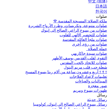
中文 (简体)
日本語
한국어
صلوات
ملكة الصلاة: المسبحة المقدسة
🌹
صلوات متنوعة، وتكريسات، وطرد الأرواح الشريرة
صلوات من يسوع الراعي الصالح إلى إينوك
صلوات للتحضير الإلهي للقلوب
صلوات ملجأ العائلة المقدسة
صلوات من رؤى أخرى
حملة الصلاة
صلوات سيدة جاكاريهي
التقوى لقلب القديس يوسف الأطهر
صلوات للاتحاد بالحب المقدس
شعلة حب قلب مريم البتول
†
†
†
أربع وعشرون ساعة من آلام ربنا يسوع المسيح
تعليمات لإعداد العلاجات
الميداليات والعباءات
صور معجزة
ظهورات يسوع ومريم
رسائل
رسائل حديثة
رسائل يسوع الراعي الصالح إلى إينوك، كولومبيا
رؤى مريم إلى لوز دي ماريا، الأرجنتين