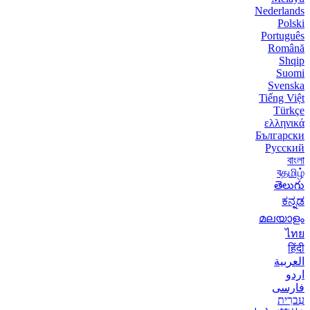
Nederlands
Polski
Português
Română
Shqip
Suomi
Svenska
Tiếng Việt
Türkçe
ελληνικά
Български
Русский
বাংলা
বதமிழ்
తెలుగు
ಕನ್ನಡ
മലയാളം
ไทย
हिंदी
العربية
اردو
فارسی
עִברִית