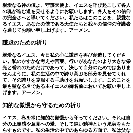
親愛なる神の僕よ、守護天使よ、イエスを呼び起こして各人
の魂が進む道を見せるようにお願いします。各人をその信仰
の完全さへと導いてください。私たちはこのことを、親愛な
るイエス、あなたの僕である天使たちと我々の信仰の守護者
を通じてお願い申し上げます。アーメン。
謙虚のための祈り
親愛なるイエス、今日私の心に謙虚を再び創造してくださ
い。私のかすかな考えや言葉、行いがあなたのより大きな栄
光と誉れのためだけであって、決して自分のためではありま
せんように。私の生活の中で誇り高ぶる部分を見せてくれ
て、その誇りを克服する手助けをお願いします。このことを
最も聖なる名である主イエスの御名前においてお願い申し上
げます。アーメン。
知的な傲慢から守るための祈り
イエス、私を常に知的な傲慢から守ってください。それは自
分の正義感や意見への愛、そして鈍い精神という果実をもた
らすものです。私の生活の中でのあらゆる方面で、私は父な