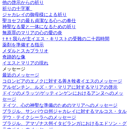
他の啓示からの祈り
祈りの十字軍
ジャカレイの御母様による祈り
聖ヨセフの最も貞潔なる心への奉仕
神聖なる愛と一体になるための祈り
無原罪のマリアの心の愛の炎
†
†
†
我らが主イエス・キリストの受難の二十四時間
薬剤を準備する指示
メダルとスカプラリオ
奇跡的な像
イエスとマリアの現れ
メッセージ
最近のメッセージ
コロンビアのエノクに対する善き牧者イエスのメッセージ
アルゼンチン、ルズ・デ・マリアに対するマリアの啓示
ドイツのメラッツ/ゲッティンゲンにおけるアンヌへのメッ
セージ
ドイツ、心の神聖な準備のためのマリアへのメッセージ
ブラジル、サンパウロ州ジャカレイに対するマルコス・タル
デウ・テイクシーラへのメッセージ
ブラジル、アマゾナス州イタピランガにおけるエドソン・グ