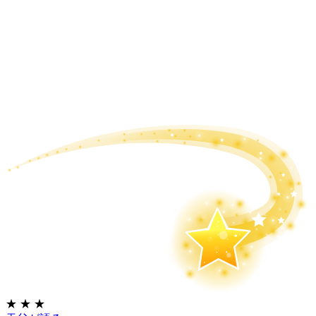
★
★
★