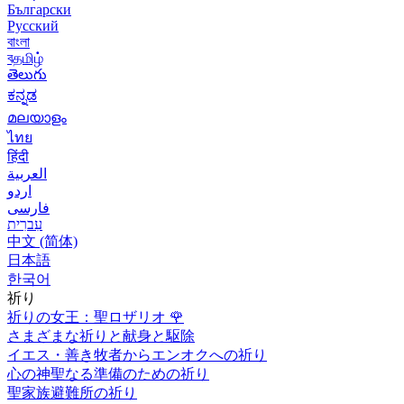
Български
Русский
বাংলা
বதமிழ்
తెలుగు
ಕನ್ನಡ
മലയാളം
ไทย
हिंदी
العربية
اردو
فارسی
עִברִית
中文 (简体)
日本語
한국어
祈り
祈りの女王：聖ロザリオ
🌹
さまざまな祈りと献身と駆除
イエス・善き牧者からエンオクへの祈り
心の神聖なる準備のための祈り
聖家族避難所の祈り