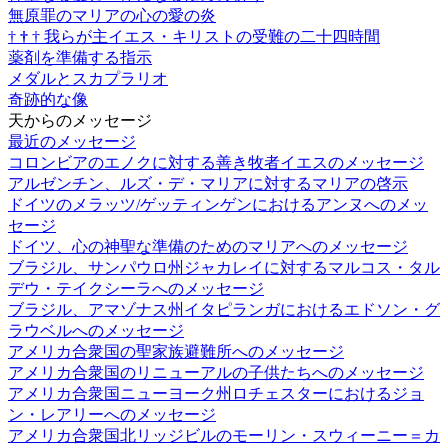
無原罪のマリアの心の愛の炎
†
†
†
我らが主イエス・キリストの受難の二十四時間
薬剤を準備する指示
メダルとスカプラリオ
奇跡的な像
天からのメッセージ
最近のメッセージ
コロンビアのエノクに対する善き牧者イエスのメッセージ
アルゼンチン、ルズ・デ・マリアに対するマリアの啓示
ドイツのメラッツ/ゲッティンゲンにおけるアンヌへのメッ
セージ
ドイツ、心の神聖な準備のためのマリアへのメッセージ
ブラジル、サンパウロ州ジャカレイに対するマルコス・タル
デウ・テイクシーラへのメッセージ
ブラジル、アマゾナス州イタピランガにおけるエドソン・グ
ラウベルへのメッセージ
アメリカ合衆国の聖家族避難所へのメッセージ
アメリカ合衆国のリニューアルの子供たちへのメッセージ
アメリカ合衆国ニューヨーク州ロチェスターにおけるジョ
ン・レアリーへのメッセージ
アメリカ合衆国北リッジビルのモーリン・スウィーニー＝カ