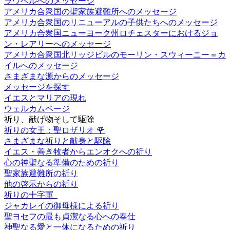
ラウベルへのメッセージ
アメリカ合衆国の聖家族避難所へのメッセージ
アメリカ合衆国のリニューアルの子供たちへのメッセージ
アメリカ合衆国ニューヨーク州ロチェスターにおけるジョ
ン・レアリーへのメッセージ
アメリカ合衆国北リッジビルのモーリン・スウィーニー＝カ
イルへのメッセージ
さまざまな源からのメッセージ
メッセージを探す
イエスとマリアの現れ
ウェルカムページ
祈り、献げ物そして駆除
祈りの女王：聖ロザリオ
🌹
さまざまな祈りと献身と駆除
イエス・善き牧者からエンオクへの祈り
心の神聖なる準備のための祈り
聖家族避難所の祈り
他の啓示からの祈り
祈りの十字軍
ジャカレイの御母様による祈り
聖ヨセフの最も貞潔なる心への奉仕
神聖なる愛と一体になるための祈り