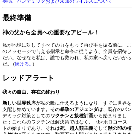
疾病、パンデミックおよび未知のウイルスについて
最終準備
神の父から全員への重要なアピール！
私が地球に対してすべての力をもって再び手を振る前に、こ
のメッセージで与える指示と命令に従うよう、全員を招待し
たい。なぜなら私は、誰でも救われ、私の家へ戻りたいから
だ。
(
続ける...
)
レッドアラート
我々の自由、存在の終わり
新しい世界秩序
が私の敵に仕えるようになり、すでに世界を
支配し始めています。その
暴政のアジェンダ
は、既存のパン
デミック対策としての
ワクチンと接種計画
から始まりまし
た；これらのワクチンは解決策ではなく、〈b>ホロコース
トの始まりであり、それは
死
、
超人類主義
そして
獣の印の植