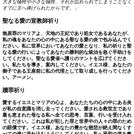
大きな犠牲や小さな犠牲、それが忘れられてしまうことなく
すでに主へ捧げられたからです。」
聖なる愛の宣教師祈り
無原罪のマリアよ、天地の王妃であり処女であるあなたが、
私の魂をあなたの心の中にある聖なる愛の炎で包み込んでく
ださい。私に世界においてあなたの愛となり、私の祈りと聖
なる愛の行いによってあなたの勝利的な統治を急ぐ手助けを
してください。聖なる愛省へ護りのマントを広げてくださ
い。私たちを導き、案内してください。イエス様、あなたの
御子である王座前に私の代理として取り成しを行ってくださ
い。アーメン。
贖罪祈り
愛するイエスとマリアの心よ、あなたたちの心の中にある炎
が私の自意識を消し去ってください。愛される救世主であり
最も恵まれた母なる私へ全ての思考、言葉、行いを受け入れ
てください。これは私が犯した罪と世界中の人々の罪のため
の賠償です。イエス様、あなたの豊かな慈悲が絶え間なくす
べての魂に流れ込むようにしてください。私へ平和の道を教