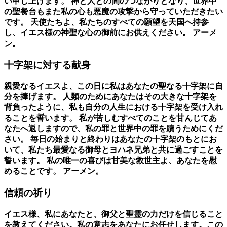
い申し上げます。 神と人との間のつながりとなり、世界中
の聖餐台もまた私の心も悪魔の攻撃から守っていただきたい
です。 天使たちよ、私たちのすべての願望を天国へ持参
し、イエス様の神聖な心の御前にお供えください。 アーメ
ン。
十字架に対する献身
親愛なるイエスよ、この日に私はあなたの聖なる十字架に自
分を捧げます。 人類のためにあなたはその大きな十字架を
背負ったように、私も自分の人生における十字架を受け入れ
ることを誓います。 私が苦しむすべてのことを甘んじてあ
なたへ返しますので、私の罪と世界中の罪を贖うためにくだ
さい。 毎日の始まりと終わりはあなたの十字架のもとにお
いて、私たち最愛なる御母とヨハネ兄弟と共に過ごすことを
誓います。 私の唯一の喜びは甘美な救世主よ、あなたを慰
めることです。 アーメン。
信頼の祈り
イエス様、私にあなたと、御父と聖霊の力だけを信じること
を教えてください。私の意志をあなたにお任せします。この