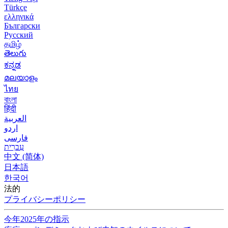
Türkçe
ελληνικά
Български
Русский
தமிழ்
తెలుగు
ಕನ್ನಡ
മലയാളം
ไทย
বাংলা
हिंदी
العربية
اردو
فارسی
עִברִית
中文 (简体)
日本語
한국어
法的
プライバシーポリシー
今年2025年の指示