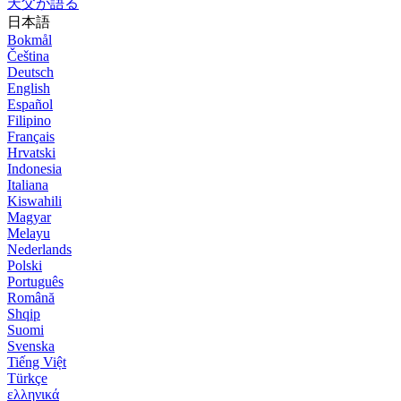
天父が語る
日本語
Bokmål
Čeština
Deutsch
English
Español
Filipino
Français
Hrvatski
Indonesia
Italiana
Kiswahili
Magyar
Melayu
Nederlands
Polski
Português
Română
Shqip
Suomi
Svenska
Tiếng Việt
Türkçe
ελληνικά