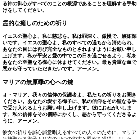
る神の御心がすべてのことの根源であることを理解する手助
けをしてください。
霊的な癒しのための祈り
イエスの聖心よ、私に慈悲を。私は罪深く、傲慢で、嫉妬深
いです。イエスの聖心よ、私のすべての過ちから清められ、
あなたの目には再び完全なものとされますようにお願い申し
上げます。私が平安と愛の中でこの日を過ごせるよう、私を
あなたの至聖なる御心に休ませてください。最も貴重な血で
悪から守っていただきたいです。アーメン。
マリアの無原罪の心への鍵
オ・マリア、我々の信仰の保護者よ、私たちの祈りをお聞き
ください。あなたの愛する御子に、私の信仰をその聖なる手
で受け入れるようお願い申し上げます。彼におねがいしま
す、私の信仰をその傷跡にかくし、悪から守ってくださるよ
うに。アーメン。
彼女の祈りを誠心誠意唱えるすべての人々のために、マリア
は神聖なる御子より次の四つの約束と恩寵を獲得しました。