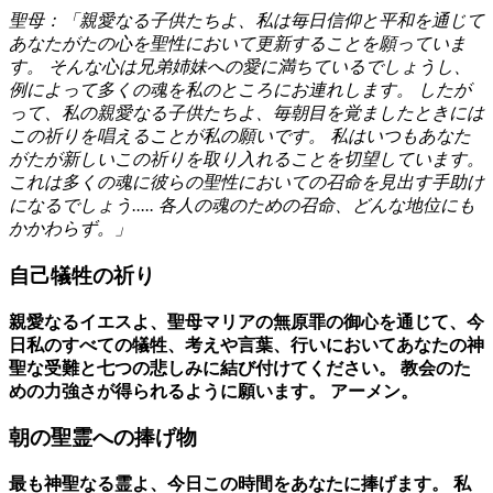
聖母：「親愛なる子供たちよ、私は毎日信仰と平和を通じて
あなたがたの心を聖性において更新することを願っていま
す。 そんな心は兄弟姉妹への愛に満ちているでしょうし、
例によって多くの魂を私のところにお連れします。 したが
って、私の親愛なる子供たちよ、毎朝目を覚ましたときには
この祈りを唱えることが私の願いです。 私はいつもあなた
がたが新しいこの祈りを取り入れることを切望しています。
これは多くの魂に彼らの聖性においての召命を見出す手助け
になるでしょう..... 各人の魂のための召命、どんな地位にも
かかわらず。」
自己犠牲の祈り
親愛なるイエスよ、聖母マリアの無原罪の御心を通じて、今
日私のすべての犠牲、考えや言葉、行いにおいてあなたの神
聖な受難と七つの悲しみに結び付けてください。 教会のた
めの力強さが得られるように願います。 アーメン。
朝の聖霊への捧げ物
最も神聖なる霊よ、今日この時間をあなたに捧げます。 私