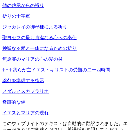
他の啓示からの祈り
祈りの十字軍
ジャカレイの御母様による祈り
聖ヨセフの最も貞潔なる心への奉仕
神聖なる愛と一体になるための祈り
無原罪のマリアの心の愛の炎
†
†
†
我らが主イエス・キリストの受難の二十四時間
薬剤を準備する指示
メダルとスカプラリオ
奇跡的な像
イエスとマリアの現れ
このウェブサイトのテキストは自動的に翻訳されました。エ
ラーがあればご容赦ください、英語版を参照してください。