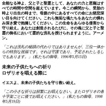
全能なる神よ、父と子と聖霊として、あなたの力と恩寵はす
べての時間や空間を超えています。今この瞬間から、受胎の
時より出生の時まで、母腹の中にあるすべての命にお慈悲深
い目を向けてください。これら無垢な魂たちをあなたの憐れ
み深き愛で抱擁してください。この生命をあらゆる侵害から
守り給え。あなたは創造されるたびに、その魂に父と子と聖
霊の御名において霊的な洗礼を授けられますように。アーメ
ン。
「これは洗礼の秘蹟の代わりではありませんが、三位一体か
らの特別な祝福です。それは守護であり、予定されたしるし
でもあります。」 (
私たちの御母
、
1996年5月15日
)
未来の子供たちへの祈り
ロザリオを唱える際に
イエスよ、未来の子供たちを守り救い給え。
「この小さな祈りは頻繁にお唱えなさい。またロザリオの各
十字架ごとに後でお唱えください。」 (
私たちの御母
、
1998
年5月19日
)