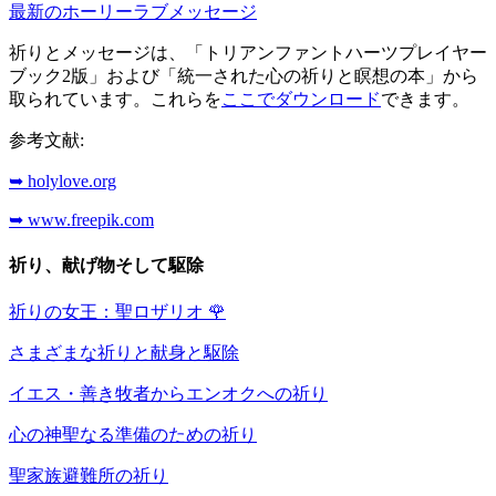
最新のホーリーラブメッセージ
祈りとメッセージは、「トリアンファントハーツプレイヤー
ブック2版」および「統一された心の祈りと瞑想の本」から
取られています。これらを
ここでダウンロード
できます。
参考文献:
➥ holylove.org
➥ www.freepik.com
祈り、献げ物そして駆除
祈りの女王：聖ロザリオ
🌹
さまざまな祈りと献身と駆除
イエス・善き牧者からエンオクへの祈り
心の神聖なる準備のための祈り
聖家族避難所の祈り