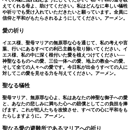
えてくれる母よ、助けてください。私はどんなに卑しい犠牲
や祈りでも受け入れていただきたいと願っています。全員に
信仰と平和がもたらされるようにしてください。アーメン。
愛の祈り
イエス様、聖母マリアの無原罪な心を通じて、私の考えや言
葉、行いにあるすべての利己主義を取り除いてください。イ
エス様、私の中に深く根付いた愛を植えつけてください──
神聖なるものへの愛、三位一体への愛、地上の教会への愛、
そして全ての人々への愛です。今日私が出会うすべての人に
対してこの愛を見せる力を与えてください。アーメン。
聖なる犠牲
聖母マリア、無原罪な心よ、私はあなたの神聖な御子への愛
と、あなたの悲しみに満ちた心への賠償としてこの負担を捧
げます。これが犯人たちを改悛させ、すべての心に平和をも
たらしますように。アーメン。
聖なる愛の避難所であるマリアへの祈り