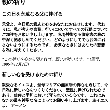
朝の祈り
この日を永遠なる父に捧げる
天父よ、今日私の意志と心をあなたにお任せします。 代わ
りに、私が考えや言葉、行いにおいてすべての行動について
ご加護をお願い申し上げます。 私を神聖なる御意志の胸の
中深く抱きしめてください。 どのようにしてでもお気に召
さないようにするためです。 必要なときにはあなたの慈悲
を私に与えてください。
“この祈りを心から唱えれば、願いが叶います。” (
聖母
,
1996年12月2日
)
新しい心を受けるための祈り
親愛なるイエスよ、聖母マリアの無原罪の御心を通じて、今
日私に新しい心をつくりください。 聖性に捧げられた心で
あり、信仰と平和において守られている心です。 これはあ
なたの最も神聖な名によってお願い申し上げます、主イエス
よ。 アーメン