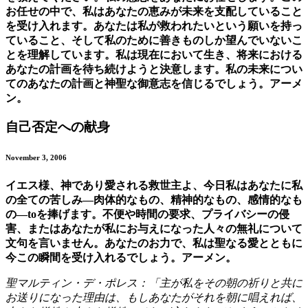
お任せの中で、私はあなたの恵みが未来を支配していること
を受け入れます。あなたは私が救われたいという願いを持っ
ていること、そして私のために善きものしか望んでいないこ
とを理解しています。私は現在において生き、将来における
あなたの計画を待ち続けようと決意します。私の未来につい
てのあなたの計画と神聖な御意志を信じるでしょう。アーメ
ン。
自己否定への献身
November 3, 2006
イエス様、神であり愛される救世主よ、今日私はあなたに私
の全ての苦しみ—肉体的なもの、精神的なもの、感情的なも
の—toを捧げます。不便や時間の要求、プライバシーの侵
害、またはあなたが私にお与えになった人々の無礼について
文句を言いません。あなたのお力で、私は聖なる愛とともに
今この瞬間を受け入れるでしょう。アーメン。
聖マルティン・デ・ポレス：「主が私をその朝の祈りと共に
お送りになった理由は、もしあなたがそれを朝に唱えれば、