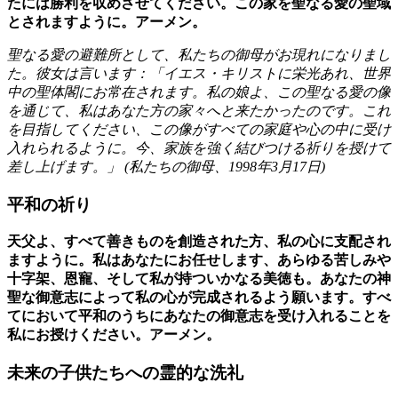
たには勝利を収めさせてください。この家を聖なる愛の聖域
とされますように。アーメン。
聖なる愛の避難所として、私たちの御母がお現れになりまし
た。彼女は言います：「イエス・キリストに栄光あれ、世界
中の聖体閣にお常在されます。私の娘よ、この聖なる愛の像
を通じて、私はあなた方の家々へと来たかったのです。これ
を目指してください、この像がすべての家庭や心の中に受け
入れられるように。今、家族を強く結びつける祈りを授けて
差し上げます。」 (
私たちの御母
、
1998年3月17日
)
平和の祈り
天父よ、すべて善きものを創造された方、私の心に支配され
ますように。私はあなたにお任せします、あらゆる苦しみや
十字架、恩寵、そして私が持ついかなる美徳も。あなたの神
聖な御意志によって私の心が完成されるよう願います。すべ
てにおいて平和のうちにあなたの御意志を受け入れることを
私にお授けください。アーメン。
未来の子供たちへの霊的な洗礼