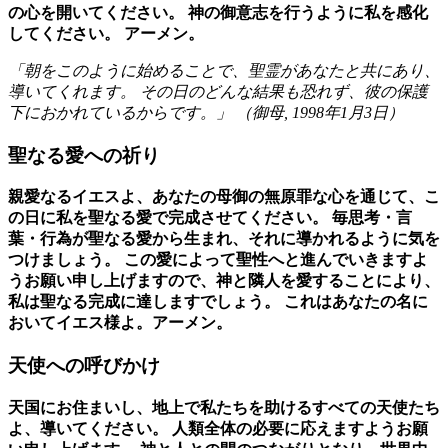
の心を開いてください。 神の御意志を行うように私を感化
してください。 アーメン。
「朝をこのように始めることで、聖霊があなたと共にあり、
導いてくれます。 その日のどんな結果も恐れず、彼の保護
下におかれているからです。」 （
御母
,
1998年1月3日
）
聖なる愛への祈り
親愛なるイエスよ、あなたの母御の無原罪な心を通じて、こ
の日に私を聖なる愛で完成させてください。 毎思考・言
葉・行為が聖なる愛から生まれ、それに導かれるように気を
つけましょう。 この愛によって聖性へと進んでいきますよ
うお願い申し上げますので、神と隣人を愛することにより、
私は聖なる完成に達しますでしょう。 これはあなたの名に
おいてイエス様よ。アーメン。
天使への呼びかけ
天国にお住まいし、地上で私たちを助けるすべての天使たち
よ、導いてください。 人類全体の必要に応えますようお願