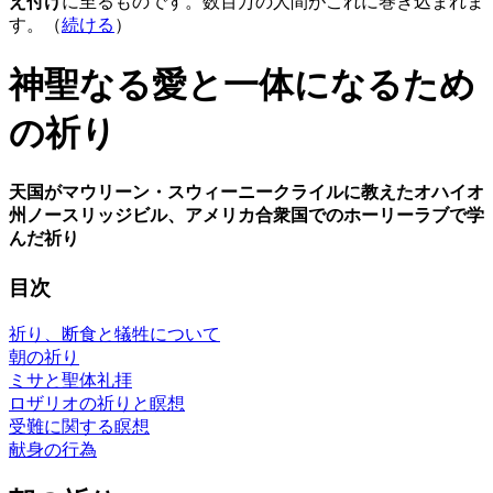
え付け
に至るものです。数百万の人間がこれに巻き込まれま
す。（
続ける
）
神聖なる愛と一体になるため
の祈り
天国がマウリーン・スウィーニークライルに教えたオハイオ
州ノースリッジビル、アメリカ合衆国でのホーリーラブで学
んだ祈り
目次
祈り、断食と犠牲について
朝の祈り
ミサと聖体礼拝
ロザリオの祈りと瞑想
受難に関する瞑想
献身の行為