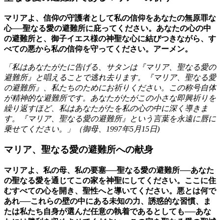
マリアよ、信仰の守護者として私の信仰をあなたの無原罪な
心──聖なる愛の避難所に庇ってください。あなたの心の中
の避難所と、御子イエス様の神聖な心に結びつきながら、す
べての悪から私の信仰を守ってください。アーメン。
「私はあなたがたに告げる、サタンは『マリア、聖なる愛の
避難所』と唱えることで逃れ去ります。『マリア、聖なる愛
の避難所』、私たちのためにお祈りください。この称号自体
が精神的な避難所です。あなたがたがこの小さな即興祈りを
繰り返すほど、私はあなたがたを私の心の中に深く導きま
す。『マリア、聖なる愛の避難所』という言葉を永遠に唇に
乗せてください。」（
御母
、
1997年5月15日
)
マリア、聖なる愛の避難所への献身
マリアよ、私の母、私の要塞──聖なる愛の避難所──あなた
の聖なる愛を通じてこの家を神聖にしてください。ここに住
むすべての心を開き、聖性へと導いてください。悪とは何で
あれ──これらの壁の中にある未知の力、誘惑的な習慣、ま
たは私たち自身が選んだ任意の執着であるとしても──あな