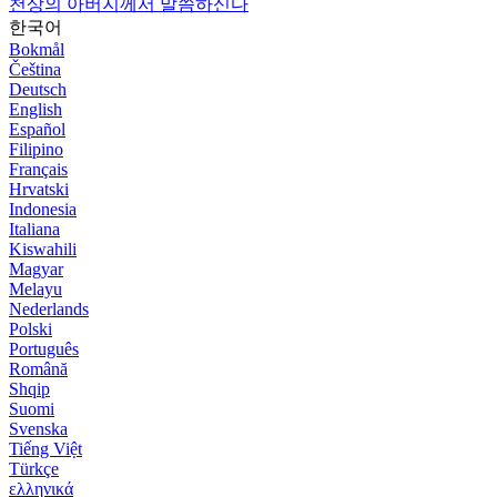
천상의 아버지께서 말씀하신다
한국어
Bokmål
Čeština
Deutsch
English
Español
Filipino
Français
Hrvatski
Indonesia
Italiana
Kiswahili
Magyar
Melayu
Nederlands
Polski
Português
Română
Shqip
Suomi
Svenska
Tiếng Việt
Türkçe
ελληνικά