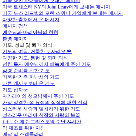
미국 갱신 자녀들에게 보내는 메시지
미국 로체스터 NY의 John Leary에게 보내는 메시지
미국 노스 리드빌의 모린 스위니-카일에게 보내는 메시지
다양한 출처에서 온 메시지
메시지 검색
예수님과 마리아님의 현현
환영 페이지
기도, 성별 및 퇴마 의식
기도의 여왕: 거룩한 로사리오
🌹
다양한 기도, 봉헌 및 퇴마 의식
선한 목자 예수님께서 에녹에게 주신 기도
심령 준비를 위한 기도
거룩한 가족 피난처의 기도
다른 계시로부터 온 기도
기도 십자군
자카레이의 성모님께서 주신 기도
가장 정결한 성 요셉의 심장에 대한 신심
성스러운 사랑과 일치하기 위한 기도
성스러운 마리아 심장의 사랑의 불꽃
†
†
†
주 예수 그리스도의 수난 24시간
약 제조를 위한 지침
메달 및 스캡룰라리