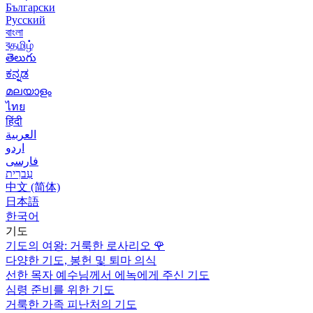
Български
Русский
বাংলা
বதமிழ்
తెలుగు
ಕನ್ನಡ
മലയാളം
ไทย
हिंदी
العربية
اردو
فارسی
עִברִית
中文 (简体)
日本語
한국어
기도
기도의 여왕: 거룩한 로사리오
🌹
다양한 기도, 봉헌 및 퇴마 의식
선한 목자 예수님께서 에녹에게 주신 기도
심령 준비를 위한 기도
거룩한 가족 피난처의 기도