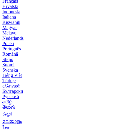
Français
Hrvatski
Indonesia
Italiana
Kiswahili
Magyar
Melayu
Nederlands
Polski
Português
Română
Shqip
Suomi
Svenska
Tiếng Việt
Türkçe
ελληνικά
Български
Русский
தமிழ்
తెలుగు
ಕನ್ನಡ
മലയാളം
ไทย