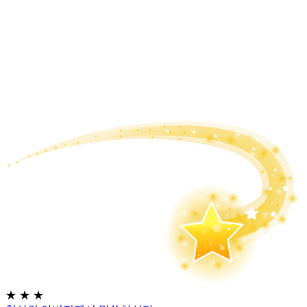
★
★
★