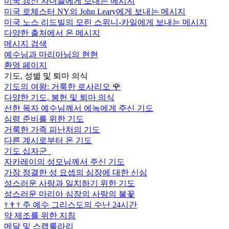
미국 갱신 자녀들에게 보내는 메시지
미국 로체스터 NY의 John Leary에게 보내는 메시지
미국 노스 리드빌의 모린 스위니-카일에게 보내는 메시지
다양한 출처에서 온 메시지
메시지 검색
예수님과 마리아님의 현현
환영 페이지
기도, 성별 및 퇴마 의식
기도의 여왕: 거룩한 로사리오
🌹
다양한 기도, 봉헌 및 퇴마 의식
선한 목자 예수님께서 에녹에게 주신 기도
심령 준비를 위한 기도
거룩한 가족 피난처의 기도
다른 계시로부터 온 기도
기도 십자군
자카레이의 성모님께서 주신 기도
가장 정결한 성 요셉의 심장에 대한 신심
성스러운 사랑과 일치하기 위한 기도
성스러운 마리아 심장의 사랑의 불꽃
†
†
†
주 예수 그리스도의 수난 24시간
약 제조를 위한 지침
메달 및 스캡룰라리