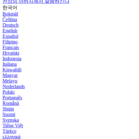
천상의 아버지께서 말씀하신다
한국어
Bokmål
Čeština
Deutsch
English
Español
Filipino
Français
Hrvatski
Indonesia
Italiana
Kiswahili
Magyar
Melayu
Nederlands
Polski
Português
Română
Shqip
Suomi
Svenska
Tiếng Việt
Türkçe
ελληνικά