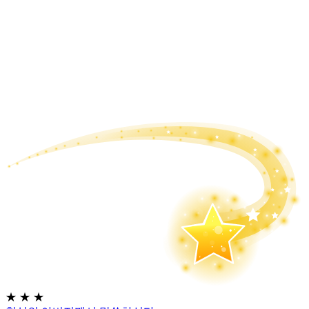
★
★
★