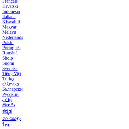
Français
Hrvatski
Indonesia
Italiana
Kiswahili
Magyar
Melayu
Nederlands
Polski
Português
Română
Shqip
Suomi
Svenska
Tiếng Việt
Türkçe
ελληνικά
Български
Русский
தமிழ்
తెలుగు
ಕನ್ನಡ
മലയാളം
ไทย