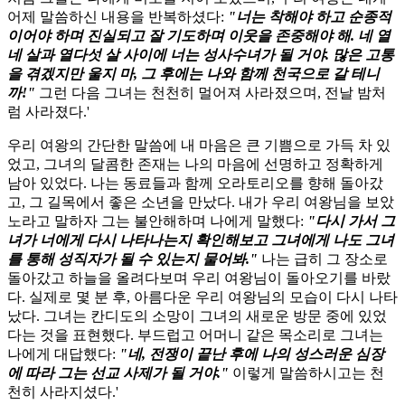
어제 말씀하신 내용을 반복하셨다:
"너는 착해야 하고 순종적
이어야 하며 진실되고 잘 기도하며 이웃을 존중해야 해. 네 열
네 살과 열다섯 살 사이에 너는 성사수녀가 될 거야. 많은 고통
을 겪겠지만 울지 마, 그 후에는 나와 함께 천국으로 갈 테니
까!"
그런 다음 그녀는 천천히 멀어져 사라졌으며, 전날 밤처
럼 사라졌다.'
우리 여왕의 간단한 말씀에 내 마음은 큰 기쁨으로 가득 차 있
었고, 그녀의 달콤한 존재는 나의 마음에 선명하고 정확하게
남아 있었다. 나는 동료들과 함께 오라토리오를 향해 돌아갔
고, 그 길목에서 좋은 소년을 만났다. 내가 우리 여왕님을 보았
노라고 말하자 그는 불안해하며 나에게 말했다:
"다시 가서 그
녀가 너에게 다시 나타나는지 확인해보고 그녀에게 나도 그녀
를 통해 성직자가 될 수 있는지 물어봐."
나는 급히 그 장소로
돌아갔고 하늘을 올려다보며 우리 여왕님이 돌아오기를 바랐
다. 실제로 몇 분 후, 아름다운 우리 여왕님의 모습이 다시 나타
났다. 그녀는 칸디도의 소망이 그녀의 새로운 방문 중에 있었
다는 것을 표현했다. 부드럽고 어머니 같은 목소리로 그녀는
나에게 대답했다:
"네, 전쟁이 끝난 후에 나의 성스러운 심장
에 따라 그는 선교 사제가 될 거야."
이렇게 말씀하시고는 천
천히 사라지셨다.'