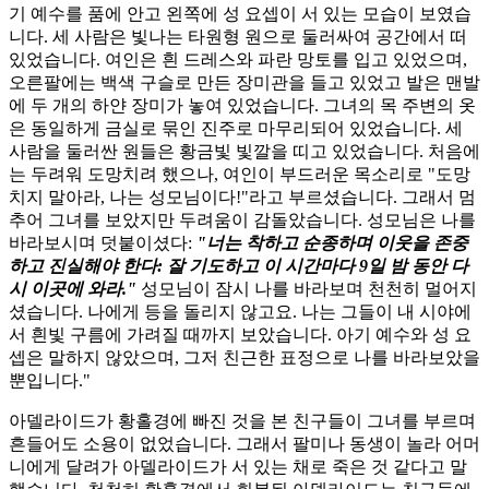
기 예수를 품에 안고 왼쪽에 성 요셉이 서 있는 모습이 보였습
니다. 세 사람은 빛나는 타원형 원으로 둘러싸여 공간에서 떠
있었습니다. 여인은 흰 드레스와 파란 망토를 입고 있었으며,
오른팔에는 백색 구슬로 만든 장미관을 들고 있었고 발은 맨발
에 두 개의 하얀 장미가 놓여 있었습니다. 그녀의 목 주변의 옷
은 동일하게 금실로 묶인 진주로 마무리되어 있었습니다. 세
사람을 둘러싼 원들은 황금빛 빛깔을 띠고 있었습니다. 처음에
는 두려워 도망치려 했으나, 여인이 부드러운 목소리로 "도망
치지 말아라, 나는 성모님이다!"라고 부르셨습니다. 그래서 멈
추어 그녀를 보았지만 두려움이 감돌았습니다. 성모님은 나를
바라보시며 덧붙이셨다:
"너는 착하고 순종하며 이웃을 존중
하고 진실해야 한다: 잘 기도하고 이 시간마다 9일 밤 동안 다
시 이곳에 와라."
성모님이 잠시 나를 바라보며 천천히 멀어지
셨습니다. 나에게 등을 돌리지 않고요. 나는 그들이 내 시야에
서 흰빛 구름에 가려질 때까지 보았습니다. 아기 예수와 성 요
셉은 말하지 않았으며, 그저 친근한 표정으로 나를 바라보았을
뿐입니다."
아델라이드가 황홀경에 빠진 것을 본 친구들이 그녀를 부르며
흔들어도 소용이 없었습니다. 그래서 팔미나 동생이 놀라 어머
니에게 달려가 아델라이드가 서 있는 채로 죽은 것 같다고 말