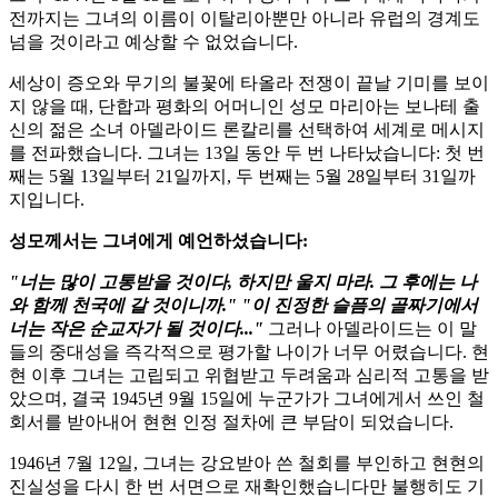
전까지는 그녀의 이름이 이탈리아뿐만 아니라 유럽의 경계도
넘을 것이라고 예상할 수 없었습니다.
세상이 증오와 무기의 불꽃에 타올라 전쟁이 끝날 기미를 보이
지 않을 때, 단합과 평화의 어머니인 성모 마리아는 보나테 출
신의 젊은 소녀 아델라이드 론칼리를 선택하여 세계로 메시지
를 전파했습니다. 그녀는 13일 동안 두 번 나타났습니다: 첫 번
째는 5월 13일부터 21일까지, 두 번째는 5월 28일부터 31일까
지입니다.
성모께서는 그녀에게 예언하셨습니다:
"너는 많이 고통받을 것이다, 하지만 울지 마라. 그 후에는 나
와 함께 천국에 갈 것이니까." "이 진정한 슬픔의 골짜기에서
너는 작은 순교자가 될 것이다..."
그러나 아델라이드는 이 말
들의 중대성을 즉각적으로 평가할 나이가 너무 어렸습니다. 현
현 이후 그녀는 고립되고 위협받고 두려움과 심리적 고통을 받
았으며, 결국 1945년 9월 15일에 누군가가 그녀에게서 쓰인 철
회서를 받아내어 현현 인정 절차에 큰 부담이 되었습니다.
1946년 7월 12일, 그녀는 강요받아 쓴 철회를 부인하고 현현의
진실성을 다시 한 번 서면으로 재확인했습니다만 불행히도 기