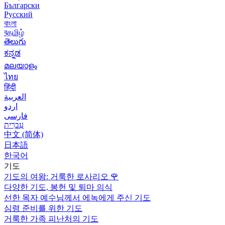
Български
Русский
বাংলা
বதமிழ்
తెలుగు
ಕನ್ನಡ
മലയാളം
ไทย
हिंदी
العربية
اردو
فارسی
עִברִית
中文 (简体)
日本語
한국어
기도
기도의 여왕: 거룩한 로사리오
🌹
다양한 기도, 봉헌 및 퇴마 의식
선한 목자 예수님께서 에녹에게 주신 기도
심령 준비를 위한 기도
거룩한 가족 피난처의 기도