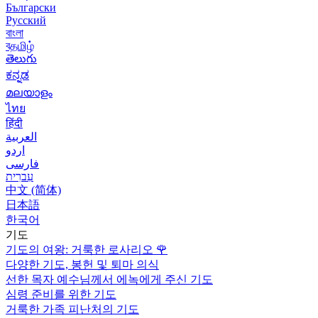
Български
Русский
বাংলা
বதமிழ்
తెలుగు
ಕನ್ನಡ
മലയാളം
ไทย
हिंदी
العربية
اردو
فارسی
עִברִית
中文 (简体)
日本語
한국어
기도
기도의 여왕: 거룩한 로사리오
🌹
다양한 기도, 봉헌 및 퇴마 의식
선한 목자 예수님께서 에녹에게 주신 기도
심령 준비를 위한 기도
거룩한 가족 피난처의 기도