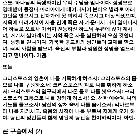
스도, 하나님의 독생자이신 우리 주님을 믿나이다. 성령으로
잉태받아 동정녀 마리아에게 태어나시어 본티오 빌라토 아래
고난을 받으시고 십자가에 못 박히셔 죽으시고 매장되셨으며,
지옥에 내려가시어 사흘 만에 죽은 자 가운데서 다시 일어나시
어 하늘로 오르사 아버지 전능하신 하느님 우편에 앉아 계시
며, 거기서 살아계시는 자와 죽은 자를 심판하러 오실 것입니
다. 성령을 믿나이다. 거룩한 공교회와 성인들의 교제를 믿으
며, 죄의 사함을 받으며, 육신의 부활과 영원한 생명을 얻으리
라고 믿나이다. 아멘.
또는
크리스토스의 영혼이 나를 거룩하게 하소서! 크리스토스의 몸
으로 나를 구원하소서! 크리스토스의 피로 나를 취하게 하소
서! 크리스토스의 옆구리에서 나온 물로 나를 씻으소서! 크리
스토스의 고통으로 나를 강하게 하소서! 오, 선한 예수여, 나의
기도를 들으소서! 당신의 상처 속에 나를 숨기소서; 악마로부
터 나를 지키시고, 죽음의 시점에 나를 부르셔 저에게 오게 하
여, 당신의 성인들과 함께 영원히 당신을 찬미하리이다. 아멘.
큰 구슬에서
(2)