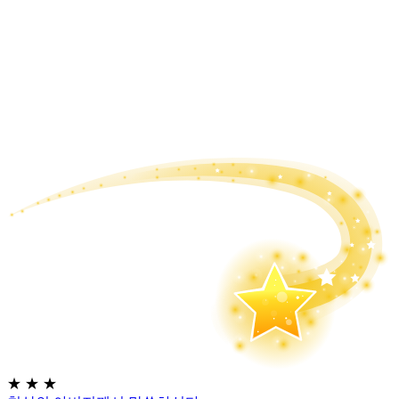
★
★
★