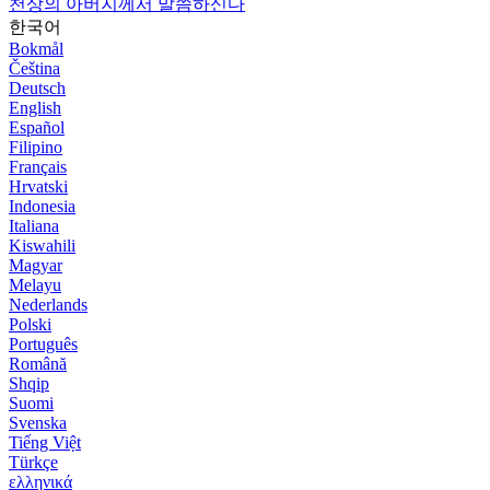
천상의 아버지께서 말씀하신다
한국어
Bokmål
Čeština
Deutsch
English
Español
Filipino
Français
Hrvatski
Indonesia
Italiana
Kiswahili
Magyar
Melayu
Nederlands
Polski
Português
Română
Shqip
Suomi
Svenska
Tiếng Việt
Türkçe
ελληνικά