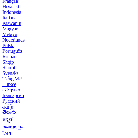
Français
Hrvatski
Indonesia
Italiana
Kiswahili
Magyar
Melayu
Nederlands
Polski
Português
Română
Shqip
Suomi
Svenska
Tiếng Việt
Türkçe
ελληνικά
Български
Русский
தமிழ்
తెలుగు
ಕನ್ನಡ
മലയാളം
ไทย