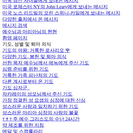
미국 갱신 자녀들에게 보내는 메시지
미국 로체스터 NY의 John Leary에게 보내는 메시지
미국 노스 리드빌의 모린 스위니-카일에게 보내는 메시지
다양한 출처에서 온 메시지
메시지 검색
예수님과 마리아님의 현현
환영 페이지
기도, 성별 및 퇴마 의식
기도의 여왕: 거룩한 로사리오
🌹
다양한 기도, 봉헌 및 퇴마 의식
선한 목자 예수님께서 에녹에게 주신 기도
심령 준비를 위한 기도
거룩한 가족 피난처의 기도
다른 계시로부터 온 기도
기도 십자군
자카레이의 성모님께서 주신 기도
가장 정결한 성 요셉의 심장에 대한 신심
성스러운 사랑과 일치하기 위한 기도
성스러운 마리아 심장의 사랑의 불꽃
†
†
†
주 예수 그리스도의 수난 24시간
약 제조를 위한 지침
메달 및 스캡룰라리