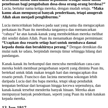
penebusan bagi pengubahan dosa-dosa orang-orang berdosa?”
Lucia, bertutur nama ketiga mereka, dengan mudah setuju.
“Maka
kamu akan mempunyai banyak penderitaan, tetapi anugerah
Allah akan menjadi penghiburmu.”
Lucia menceritakan bahawa pada saat yang sama dia mengucapkan
perkataan itu Puan itu membuka tangannya dan memancarkan
“cahaya” ke atas kanak-kanak yang membolehkan mereka melihat
diri sendiri dalam Allah. Puan itu menamatkan dengan permintaan:
“Ucapkan doa rosario setiap hari untuk membawa damai
kepada dunia dan berakhirnya perang.”
Dengan demikian dia
mulai naik ke udara, berpindah menuju timur sehingga hilang dari
pandangan.
Kanak-kanak itu berkumpul dan mencuba memikirkan cara-cara
mereka boleh membuat pengorbanan seperti yang diminta Puan itu,
bertekad untuk tidak makan tengah hari dan mengucapkan doa
rosario penuh. Francisco dan Jacinta menerima sokongan lebih
daripada Lucia dari ibu bapa mereka, tetapi sikap penduduk
tempatan berkisar dari keraguan hingga kecewa sepenuhnya, dan
kanak-kanak tersebut menderita banyak hinaan. Mereka akan
mempunyai banyak penderitaan, seperti yang Puan itu telah katakan
kepada mereka.
13 Jun 1917