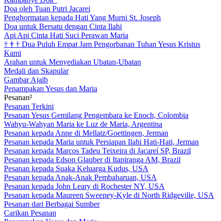
Doa oleh Tuan Putri Jacarei
Penghormatan kepada Hati Yang Murni St. Joseph
Doa untuk Bersatu dengan Cinta Ilahi
Api Api Cinta Hati Suci Perawan Maria
†
†
†
Dua Puluh Empat Jam Pengorbanan Tuhan Yesus Kristus
Kami
Arahan untuk Menyediakan Ubatan-Ubatan
Medali dan Skapular
Gambar Ajaib
Penampakan Yesus dan Maria
Pesanan²
Pesanan Terkini
Pesanan Yesus Gemilang Pengembara ke Enoch, Colombia
Wahyu-Wahyan Maria ke Luz de Maria, Argentina
Pesanan kepada Anne di Mellatz/Goettingen, Jerman
Pesanan kepada Maria untuk Persiapan Ilahi Hati-Hati, Jerman
Pesanan kepada Marcos Tadeu Teixeira di Jacareí SP, Brazil
Pesanan kepada Edson Glauber di Itapiranga AM, Brazil
Pesanan kepada Suaka Keluarga Kudus, USA
Pesanan kepada Anak-Anak Pembaharuan, USA
Pesanan kepada John Leary di Rochester NY, USA
Pesanan kepada Maureen Sweeney-Kyle di North Ridgeville, USA
Pesanan dari Berbagai Sumber
Carikan Pesanan