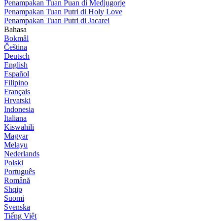
Penampakan Tuan Puan di Medjugorje
Penampakan Tuan Putri di Holy Love
Penampakan Tuan Putri di Jacarei
Bahasa
Bokmål
Čeština
Deutsch
English
Español
Filipino
Français
Hrvatski
Indonesia
Italiana
Kiswahili
Magyar
Melayu
Nederlands
Polski
Português
Română
Shqip
Suomi
Svenska
Tiếng Việt