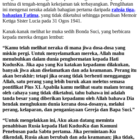
terhina di tengah-tengah kekejaman tak terbayangkan. Penglihatan
ini mengenai neraka adalah bahagian pertama daripada
rahsia tiga-
bahagian Fatima
, yang tidak diketahui sehingga penulisan Memoir
Ketiga Sister Lucia pada 31 Ogos 1941.
Kanak-kanak melihat ke muka sedih Bonda Suci, yang berbicara
kepada mereka dengan lembut:
“Kamu telah melihat neraka di mana jiwa dosa-dosa yang
miskin pergi. Untuk menyelamatkan mereka, Allah mahu
menubuhkan dalam dunia penghormatan kepada Hati
KudusKu. Jika apa yang Ku katakan kepadamu dilakukan,
banyak jiwa akan diselamatkan dan ada keamanan. Perang itu
akan berakhir; tetapi jika orang tidak berhenti mengganggu
Allah, satu perang yang lebih buruk akan meletus semasa
pontifikat Pius XI. Apabila kamu melihat suatu malam terang
oleh cahaya yang tidak diketahui, tahu bahawa ini adalah
tanda besar yang diberikan kepadamu oleh Allah bahawa Dia
hendak menghukum dunia kerana dosa-dosanya, melalui
perang, kelaparan, dan penganiayaan Gereja dan Bapa Suci.”
“Untuk mengelakkan ini, Aku akan datang meminta
penahbisan Rusia kepada Hati KudusKu dan Komuni
Penebusan pada Sabtu pertama. Jika permintaan-Ku
dikendali, Rusia akan berubah dan ada keamanan; jika tidak,