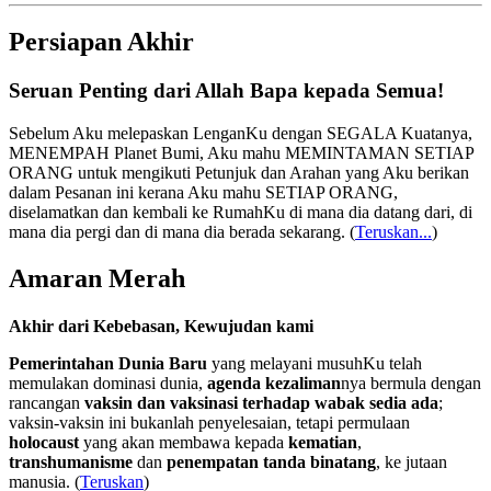
Persiapan Akhir
Seruan Penting dari Allah Bapa kepada Semua!
Sebelum Aku melepaskan LenganKu dengan SEGALA Kuatanya,
MENEMPAH Planet Bumi, Aku mahu MEMINTAMAN SETIAP
ORANG untuk mengikuti Petunjuk dan Arahan yang Aku berikan
dalam Pesanan ini kerana Aku mahu SETIAP ORANG,
diselamatkan dan kembali ke RumahKu di mana dia datang dari, di
mana dia pergi dan di mana dia berada sekarang.
(
Teruskan...
)
Amaran Merah
Akhir dari Kebebasan, Kewujudan kami
Pemerintahan Dunia Baru
yang melayani musuhKu telah
memulakan dominasi dunia,
agenda kezaliman
nya bermula dengan
rancangan
vaksin dan vaksinasi terhadap wabak sedia ada
;
vaksin-vaksin ini bukanlah penyelesaian, tetapi permulaan
holocaust
yang akan membawa kepada
kematian
,
transhumanisme
dan
penempatan tanda binatang
, ke jutaan
manusia. (
Teruskan
)