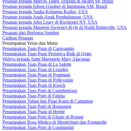
Pesanan kepada Marcos Tadeu Teixeira di Jacareí SP, Brazil
Pesanan kepada Edson Glauber di Itapiranga AM, Brazil
Pesanan kepada Suaka Keluarga Kudus, USA
Pesanan kepada Anak-Anak Pembaharuan, USA
Pesanan kepada John Leary di Rochester NY, USA
Pesanan kepada Maureen Sweeney-Kyle di North Ridgeville, USA
Pesanan dari Berbagai Sumber
Carikan Pesanan
Penampakan Yesus dan Maria
Penampakan Tuan Puan di Caravaggio
Penampakan Tuan Puan Peristiwa Baik di Quito
Wahyu kepada Saint Margarete Mary Alacoque
Penampakan Tuan Puan di La Salette
Penampakan Tuan Puan di Lourdes
Penampakan Tuan Puan di Pontmain
Penampakan Tuan Puan di Pellevoisin
Penampakan Tuan Puan di Knock
Penampakan Tuan Putri di Castelpetroso
Penampakan Tuan Putri di Fatima
Penampakan Tuhan dan Puan Kami di Campinas
Penampakan Tuan Putri di Beauraing
Penampakan Tuan Puan di Heede
Penampakan Tuan Putri di Ghiaie di Bonate
Penampakan Rosa Mistica di Montichiari dan Fontanelle
Penampakan Tuan Putri di Garabandal