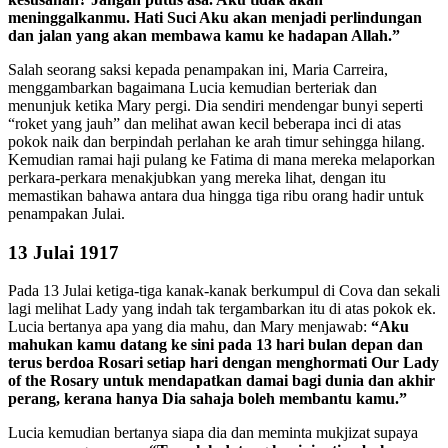
meninggalkanmu. Hati Suci Aku akan menjadi perlindungan
dan jalan yang akan membawa kamu ke hadapan Allah.”
Salah seorang saksi kepada penampakan ini, Maria Carreira,
menggambarkan bagaimana Lucia kemudian berteriak dan
menunjuk ketika Mary pergi. Dia sendiri mendengar bunyi seperti
“roket yang jauh” dan melihat awan kecil beberapa inci di atas
pokok naik dan berpindah perlahan ke arah timur sehingga hilang.
Kemudian ramai haji pulang ke Fatima di mana mereka melaporkan
perkara-perkara menakjubkan yang mereka lihat, dengan itu
memastikan bahawa antara dua hingga tiga ribu orang hadir untuk
penampakan Julai.
13 Julai 1917
Pada 13 Julai ketiga-tiga kanak-kanak berkumpul di Cova dan sekali
lagi melihat Lady yang indah tak tergambarkan itu di atas pokok ek.
Lucia bertanya apa yang dia mahu, dan Mary menjawab:
“Aku
mahukan kamu datang ke sini pada 13 hari bulan depan dan
terus berdoa Rosari setiap hari dengan menghormati Our Lady
of the Rosary untuk mendapatkan damai bagi dunia dan akhir
perang, kerana hanya Dia sahaja boleh membantu kamu.”
Lucia kemudian bertanya siapa dia dan meminta mukjizat supaya