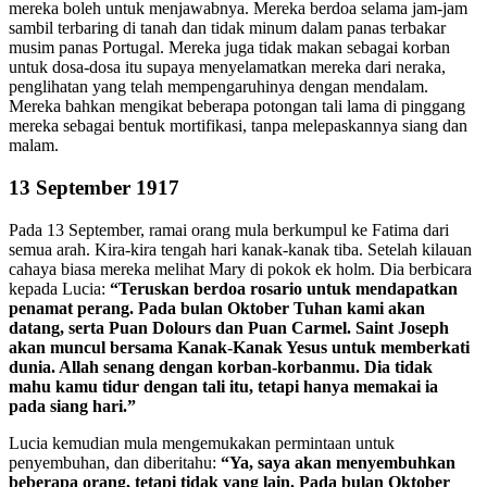
mereka boleh untuk menjawabnya. Mereka berdoa selama jam-jam
sambil terbaring di tanah dan tidak minum dalam panas terbakar
musim panas Portugal. Mereka juga tidak makan sebagai korban
untuk dosa-dosa itu supaya menyelamatkan mereka dari neraka,
penglihatan yang telah mempengaruhinya dengan mendalam.
Mereka bahkan mengikat beberapa potongan tali lama di pinggang
mereka sebagai bentuk mortifikasi, tanpa melepaskannya siang dan
malam.
13 September 1917
Pada 13 September, ramai orang mula berkumpul ke Fatima dari
semua arah. Kira-kira tengah hari kanak-kanak tiba. Setelah kilauan
cahaya biasa mereka melihat Mary di pokok ek holm. Dia berbicara
kepada Lucia:
“Teruskan berdoa rosario untuk mendapatkan
penamat perang. Pada bulan Oktober Tuhan kami akan
datang, serta Puan Dolours dan Puan Carmel. Saint Joseph
akan muncul bersama Kanak-Kanak Yesus untuk memberkati
dunia. Allah senang dengan korban-korbanmu. Dia tidak
mahu kamu tidur dengan tali itu, tetapi hanya memakai ia
pada siang hari.”
Lucia kemudian mula mengemukakan permintaan untuk
penyembuhan, dan diberitahu:
“Ya, saya akan menyembuhkan
beberapa orang, tetapi tidak yang lain. Pada bulan Oktober