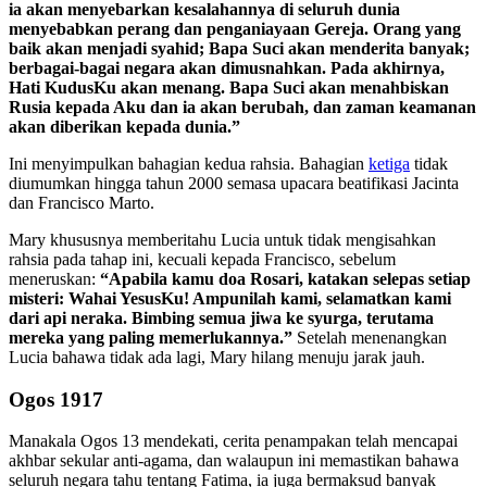
ia akan menyebarkan kesalahannya di seluruh dunia
menyebabkan perang dan penganiayaan Gereja. Orang yang
baik akan menjadi syahid; Bapa Suci akan menderita banyak;
berbagai-bagai negara akan dimusnahkan. Pada akhirnya,
Hati KudusKu akan menang. Bapa Suci akan menahbiskan
Rusia kepada Aku dan ia akan berubah, dan zaman keamanan
akan diberikan kepada dunia.”
Ini menyimpulkan bahagian kedua rahsia. Bahagian
ketiga
tidak
diumumkan hingga tahun 2000 semasa upacara beatifikasi Jacinta
dan Francisco Marto.
Mary khususnya memberitahu Lucia untuk tidak mengisahkan
rahsia pada tahap ini, kecuali kepada Francisco, sebelum
meneruskan:
“Apabila kamu doa Rosari, katakan selepas setiap
misteri: Wahai YesusKu! Ampunilah kami, selamatkan kami
dari api neraka. Bimbing semua jiwa ke syurga, terutama
mereka yang paling memerlukannya.”
Setelah menenangkan
Lucia bahawa tidak ada lagi, Mary hilang menuju jarak jauh.
Ogos 1917
Manakala Ogos 13 mendekati, cerita penampakan telah mencapai
akhbar sekular anti-agama, dan walaupun ini memastikan bahawa
seluruh negara tahu tentang Fatima, ia juga bermaksud banyak