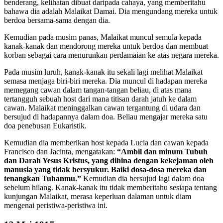
benderang, kelihatan dibuat daripada cahaya, yang memberitahu
bahawa dia adalah Malaikat Damai. Dia mengundang mereka untuk
berdoa bersama-sama dengan dia.
Kemudian pada musim panas, Malaikat muncul semula kepada
kanak-kanak dan mendorong mereka untuk berdoa dan membuat
korban sebagai cara menurunkan perdamaian ke atas negara mereka.
Pada musim luruh, kanak-kanak itu sekali lagi melihat Malaikat
semasa menjaga biri-biri mereka. Dia muncul di hadapan mereka
memegang cawan dalam tangan-tangan beliau, di atas mana
tertangguh sebuah host dari mana titisan darah jatuh ke dalam
cawan. Malaikat meninggalkan cawan tergantung di udara dan
bersujud di hadapannya dalam doa. Beliau mengajar mereka satu
doa penebusan Eukaristik.
Kemudian dia memberikan host kepada Lucia dan cawan kepada
Francisco dan Jacinta, mengatakan:
“Ambil dan minum Tubuh
dan Darah Yesus Kristus, yang dihina dengan kekejaman oleh
manusia yang tidak bersyukur. Baiki dosa-dosa mereka dan
tenangkan Tuhanmu.”
Kemudian dia bersujud lagi dalam doa
sebelum hilang. Kanak-kanak itu tidak memberitahu sesiapa tentang
kunjungan Malaikat, merasa keperluan dalaman untuk diam
mengenai peristiwa-peristiwa ini.