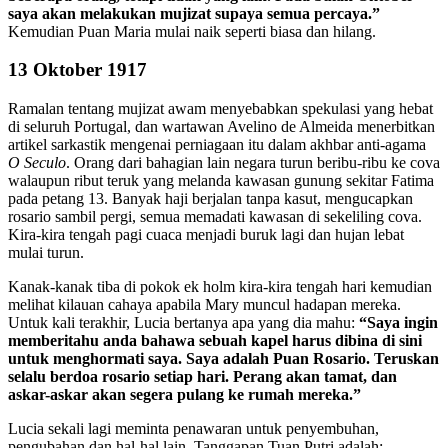
saya akan melakukan mujizat supaya semua percaya.”
Kemudian Puan Maria mulai naik seperti biasa dan hilang.
13 Oktober 1917
Ramalan tentang mujizat awam menyebabkan spekulasi yang hebat
di seluruh Portugal, dan wartawan Avelino de Almeida menerbitkan
artikel sarkastik mengenai perniagaan itu dalam akhbar anti-agama
O Seculo
. Orang dari bahagian lain negara turun beribu-ribu ke cova
walaupun ribut teruk yang melanda kawasan gunung sekitar Fatima
pada petang 13. Banyak haji berjalan tanpa kasut, mengucapkan
rosario sambil pergi, semua memadati kawasan di sekeliling cova.
Kira-kira tengah pagi cuaca menjadi buruk lagi dan hujan lebat
mulai turun.
Kanak-kanak tiba di pokok ek holm kira-kira tengah hari kemudian
melihat kilauan cahaya apabila Mary muncul hadapan mereka.
Untuk kali terakhir, Lucia bertanya apa yang dia mahu:
“Saya ingin
memberitahu anda bahawa sebuah kapel harus dibina di sini
untuk menghormati saya. Saya adalah Puan Rosario. Teruskan
selalu berdoa rosario setiap hari. Perang akan tamat, dan
askar-askar akan segera pulang ke rumah mereka.”
Lucia sekali lagi meminta penawaran untuk penyembuhan,
pengubahan dan hal-hal lain. Tanggapan Tuan Putri adalah: