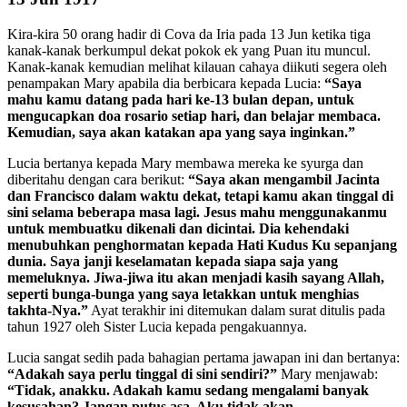
Kira-kira 50 orang hadir di Cova da Iria pada 13 Jun ketika tiga
kanak-kanak berkumpul dekat pokok ek yang Puan itu muncul.
Kanak-kanak kemudian melihat kilauan cahaya diikuti segera oleh
penampakan Mary apabila dia berbicara kepada Lucia:
“Saya
mahu kamu datang pada hari ke-13 bulan depan, untuk
mengucapkan doa rosario setiap hari, dan belajar membaca.
Kemudian, saya akan katakan apa yang saya inginkan.”
Lucia bertanya kepada Mary membawa mereka ke syurga dan
diberitahu dengan cara berikut:
“Saya akan mengambil Jacinta
dan Francisco dalam waktu dekat, tetapi kamu akan tinggal di
sini selama beberapa masa lagi. Jesus mahu menggunakanmu
untuk membuatku dikenali dan dicintai. Dia kehendaki
menubuhkan penghormatan kepada Hati Kudus Ku sepanjang
dunia. Saya janji keselamatan kepada siapa saja yang
memeluknya. Jiwa-jiwa itu akan menjadi kasih sayang Allah,
seperti bunga-bunga yang saya letakkan untuk menghias
takhta-Nya.”
Ayat terakhir ini ditemukan dalam surat ditulis pada
tahun 1927 oleh Sister Lucia kepada pengakuannya.
Lucia sangat sedih pada bahagian pertama jawapan ini dan bertanya:
“Adakah saya perlu tinggal di sini sendiri?”
Mary menjawab:
“Tidak, anakku. Adakah kamu sedang mengalami banyak
kesusahan? Jangan putus asa. Aku tidak akan