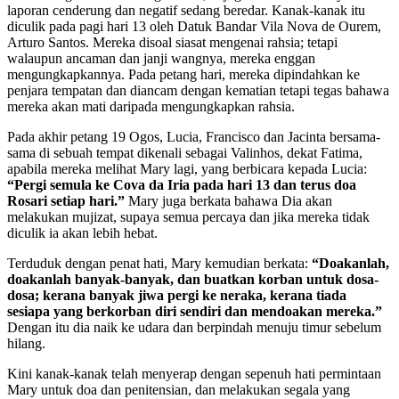
laporan cenderung dan negatif sedang beredar. Kanak-kanak itu
diculik pada pagi hari 13 oleh Datuk Bandar Vila Nova de Ourem,
Arturo Santos. Mereka disoal siasat mengenai rahsia; tetapi
walaupun ancaman dan janji wangnya, mereka enggan
mengungkapkannya. Pada petang hari, mereka dipindahkan ke
penjara tempatan dan diancam dengan kematian tetapi tegas bahawa
mereka akan mati daripada mengungkapkan rahsia.
Pada akhir petang 19 Ogos, Lucia, Francisco dan Jacinta bersama-
sama di sebuah tempat dikenali sebagai Valinhos, dekat Fatima,
apabila mereka melihat Mary lagi, yang berbicara kepada Lucia:
“Pergi semula ke Cova da Iria pada hari 13 dan terus doa
Rosari setiap hari.”
Mary juga berkata bahawa Dia akan
melakukan mujizat, supaya semua percaya dan jika mereka tidak
diculik ia akan lebih hebat.
Terduduk dengan penat hati, Mary kemudian berkata:
“Doakanlah,
doakanlah banyak-banyak, dan buatkan korban untuk dosa-
dosa; kerana banyak jiwa pergi ke neraka, kerana tiada
sesiapa yang berkorban diri sendiri dan mendoakan mereka.”
Dengan itu dia naik ke udara dan berpindah menuju timur sebelum
hilang.
Kini kanak-kanak telah menyerap dengan sepenuh hati permintaan
Mary untuk doa dan penitensian, dan melakukan segala yang