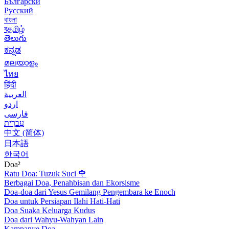
Български
Русский
বাংলা
বதமிழ்
తెలుగు
ಕನ್ನಡ
മലയാളം
ไทย
हिंदी
العربية
اردو
فارسی
עִברִית
中文 (简体)
日本語
한국어
Doa²
Ratu Doa: Tuzuk Suci
🌹
Berbagai Doa, Penahbisan dan Ekorsisme
Doa-doa dari Yesus Gemilang Pengembara ke Enoch
Doa untuk Persiapan Ilahi Hati-Hati
Doa Suaka Keluarga Kudus
Doa dari Wahyu-Wahyan Lain
Kampanye Doa