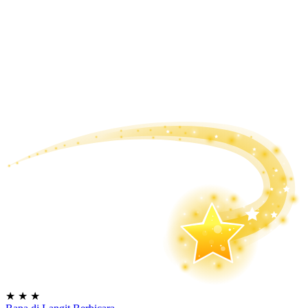
★
★
★