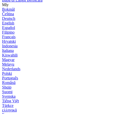
Bapa di Langit Berbicara
Mly
Bokmål
Čeština
Deutsch
English
Español
Filipino
Français
Hrvatski
Indonesia
Italiana
Kiswahili
Magyar
Melayu
Nederlands
Polski
Português
Română
Shqip
Suomi
Svenska
Tiếng Việt
Türkçe
ελληνικά