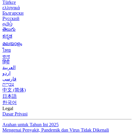
Türkçe
ελληνικά
Български
Русский
தமிழ்
తెలుగు
ಕನ್ನಡ
മലയാളം
ไทย
বাংলা
हिंदी
العربية
اردو
فارسی
עִברִית
中文 (简体)
日本語
한국어
Legal
Dasar Privasi
Arahan untuk Tahun Ini 2025
Mengenai Penyakit, Pandemik dan Virus Tidak Dikenali