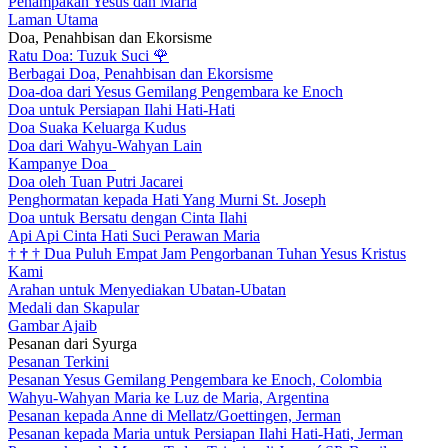
Penampakan Yesus dan Maria
Laman Utama
Doa, Penahbisan dan Ekorsisme
Ratu Doa: Tuzuk Suci
🌹
Berbagai Doa, Penahbisan dan Ekorsisme
Doa-doa dari Yesus Gemilang Pengembara ke Enoch
Doa untuk Persiapan Ilahi Hati-Hati
Doa Suaka Keluarga Kudus
Doa dari Wahyu-Wahyan Lain
Kampanye Doa
Doa oleh Tuan Putri Jacarei
Penghormatan kepada Hati Yang Murni St. Joseph
Doa untuk Bersatu dengan Cinta Ilahi
Api Api Cinta Hati Suci Perawan Maria
†
†
†
Dua Puluh Empat Jam Pengorbanan Tuhan Yesus Kristus
Kami
Arahan untuk Menyediakan Ubatan-Ubatan
Medali dan Skapular
Gambar Ajaib
Pesanan dari Syurga
Pesanan Terkini
Pesanan Yesus Gemilang Pengembara ke Enoch, Colombia
Wahyu-Wahyan Maria ke Luz de Maria, Argentina
Pesanan kepada Anne di Mellatz/Goettingen, Jerman
Pesanan kepada Maria untuk Persiapan Ilahi Hati-Hati, Jerman