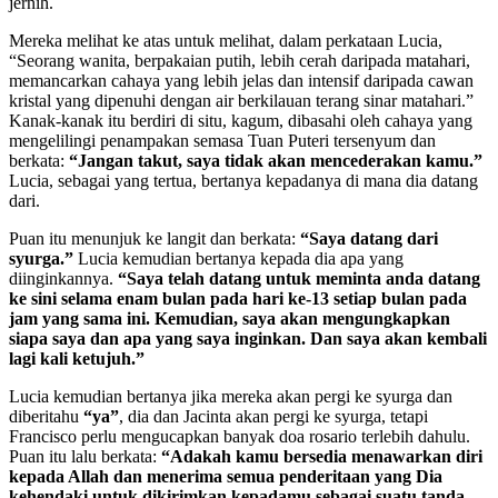
jernih.
Mereka melihat ke atas untuk melihat, dalam perkataan Lucia,
“Seorang wanita, berpakaian putih, lebih cerah daripada matahari,
memancarkan cahaya yang lebih jelas dan intensif daripada cawan
kristal yang dipenuhi dengan air berkilauan terang sinar matahari.”
Kanak-kanak itu berdiri di situ, kagum, dibasahi oleh cahaya yang
mengelilingi penampakan semasa Tuan Puteri tersenyum dan
berkata:
“Jangan takut, saya tidak akan mencederakan kamu.”
Lucia, sebagai yang tertua, bertanya kepadanya di mana dia datang
dari.
Puan itu menunjuk ke langit dan berkata:
“Saya datang dari
syurga.”
Lucia kemudian bertanya kepada dia apa yang
diinginkannya.
“Saya telah datang untuk meminta anda datang
ke sini selama enam bulan pada hari ke-13 setiap bulan pada
jam yang sama ini. Kemudian, saya akan mengungkapkan
siapa saya dan apa yang saya inginkan. Dan saya akan kembali
lagi kali ketujuh.”
Lucia kemudian bertanya jika mereka akan pergi ke syurga dan
diberitahu
“ya”
, dia dan Jacinta akan pergi ke syurga, tetapi
Francisco perlu mengucapkan banyak doa rosario terlebih dahulu.
Puan itu lalu berkata:
“Adakah kamu bersedia menawarkan diri
kepada Allah dan menerima semua penderitaan yang Dia
kehendaki untuk dikirimkan kepadamu sebagai suatu tanda