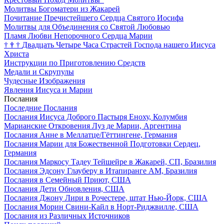
Молитвы Богоматери из Жакарей
Почитание Пречистейшего Сердца Святого Иосифа
Молитвы для Объединения со Святой Любовью
Пламя Любви Непорочного Сердца Марии
†
†
†
Двадцать Четыре Часа Страстей Господа нашего Иисуса
Христа
Инструкции по Приготовлению Средств
Медали и Скрупулы
Чудесные Изображения
Явления Иисуса и Марии
Послания
Последние Послания
Послания Иисуса Доброго Пастыря Еноху, Колумбия
Марианские Откровения Луз де Марии, Аргентина
Послания Анне в Меллатце/Гёттингене, Германия
Послания Марии для Божественной Подготовки Сердец,
Германия
Послания Маркосу Тадеу Тейшейре в Жакарей, СП, Бразилия
Послания Эдсону Глауберу в Итапиранге AM, Бразилия
Послания в Семейный Приют, США
Послания Дети Обновления, США
Послания Джону Лири в Рочестере, штат Нью-Йорк, США
Послания Морин Свини-Кайл в Норт-Риджвилле, США
Послания из Различных Источников