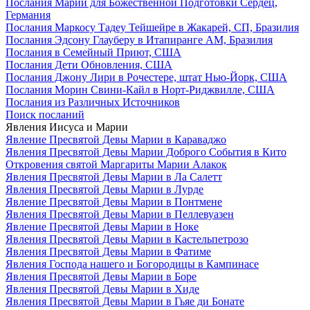
Послания Марии для Божественной Подготовки Сердец,
Германия
Послания Маркосу Тадеу Тейшейре в Жакарей, СП, Бразилия
Послания Эдсону Глауберу в Итапиранге AM, Бразилия
Послания в Семейный Приют, США
Послания Дети Обновления, США
Послания Джону Лири в Рочестере, штат Нью-Йорк, США
Послания Морин Свини-Кайл в Норт-Риджвилле, США
Послания из Различных Источников
Поиск посланий
Явления Иисуса и Марии
Явление Пресвятой Девы Марии в Караваджо
Явления Пресвятой Девы Марии Доброго События в Кито
Откровения святой Маргариты Марии Алакок
Явления Пресвятой Девы Марии в Ла Салетт
Явления Пресвятой Девы Марии в Лурде
Явление Пресвятой Девы Марии в Понтмене
Явления Пресвятой Девы Марии в Пеллевуазен
Явление Пресвятой Девы Марии в Ноке
Явления Пресвятой Девы Марии в Кастельпетрозо
Явления Пресвятой Девы Марии в Фатиме
Явления Господа нашего и Богородицы в Кампинасе
Явления Пресвятой Девы Марии в Боре
Явления Пресвятой Девы Марии в Хиде
Явления Пресвятой Девы Марии в Гьяе ди Бонате