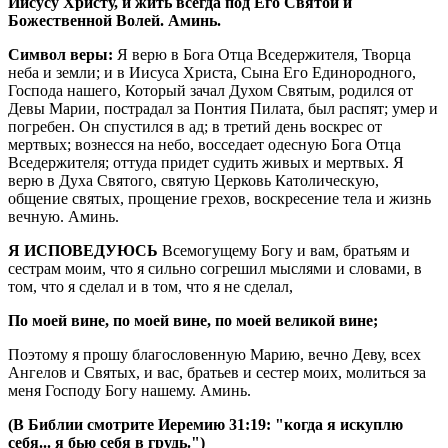
Иисусу Христу, и жить всегда под Его Святой и
Божественной Волей. Аминь.
Символ веры:
Я верю в Бога Отца Вседержителя, Творца
неба и земли; и в Иисуса Христа, Сына Его Единородного,
Господа нашего, Который зачал Духом Святым, родился от
Девы Марии, пострадал за Понтия Пилата, был распят; умер и
погребен. Он спустился в ад; в третий день воскрес от
мертвых; вознесся на небо, восседает одесную Бога Отца
Вседержителя; оттуда придет судить живых и мертвых. Я
верю в Духа Святого, святую Церковь Католическую,
общение святых, прощение грехов, воскресение тела и жизнь
вечную. Аминь.
Я ИСПОВЕДУЮСЬ
Всемогущему Богу и вам, братьям и
сестрам моим, что я сильно согрешил мыслями и словами, в
том, что я сделал и в том, что я не сделал,
По моей вине, по моей вине, по моей великой вине;
Поэтому я прошу благословенную Марию, вечно Деву, всех
Ангелов и Святых, и вас, братьев и сестер моих, молиться за
меня Господу Богу нашему. Аминь.
(В Библии смотрите Иеремию 31:19: "когда я искуплю
себя... я бью себя в грудь.")