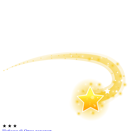
★
★
★