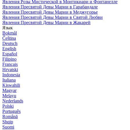
Явления Розы Мистической в Монтикиари и Фонтанелле
Явления Пресвятой Девы Марии в Гарабандале
Явления Пресвятой Девы Марии в Меджугорье
Явления Пресвятой Девы Марии в Святой Любви
Явления Пресвятой Девы Марии в Жакарей
Язык
Bokmål
Čeština
Deutsch
English
Español
Filipino
Français
Hrvatski
Indonesia
Italiana
Kiswahili
Magyar
Melayu
Nederlands
Polski
Português
Română
Shqip
Suomi