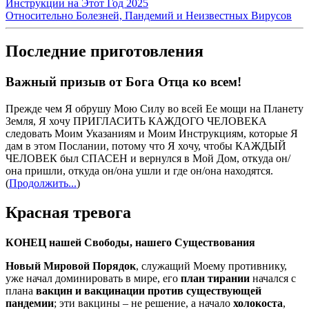
Инструкции на Этот Год 2025
Относительно Болезней, Пандемий и Неизвестных Вирусов
Последние приготовления
Важный призыв от Бога Отца ко всем!
Прежде чем Я обрушу Мою Силу во всей Ее мощи на Планету
Земля, Я хочу ПРИГЛАСИТЬ КАЖДОГО ЧЕЛОВЕКА
следовать Моим Указаниям и Моим Инструкциям, которые Я
дам в этом Послании, потому что Я хочу, чтобы КАЖДЫЙ
ЧЕЛОВЕК был СПАСЕН и вернулся в Мой Дом, откуда он/
она пришли, откуда он/она ушли и где он/она находятся.
(
Продолжить...
)
Красная тревога
КОНЕЦ нашей Свободы, нашего Существования
Новый Мировой Порядок
, служащий Моему противнику,
уже начал доминировать в мире, его
план тирании
начался с
плана
вакцин и вакцинации против существующей
пандемии
; эти вакцины – не решение, а начало
холокоста
,