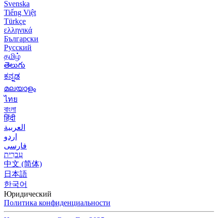
Svenska
Tiếng Việt
Türkçe
ελληνικά
Български
Русский
தமிழ்
తెలుగు
ಕನ್ನಡ
മലയാളം
ไทย
বাংলা
हिंदी
العربية
اردو
فارسی
עִברִית
中文 (简体)
日本語
한국어
Юридический
Политика конфиденциальности