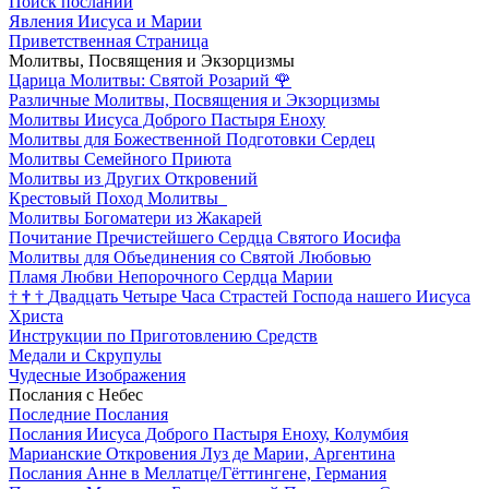
Поиск посланий
Явления Иисуса и Марии
Приветственная Страница
Молитвы, Посвящения и Экзорцизмы
Царица Молитвы: Святой Розарий
🌹
Различные Молитвы, Посвящения и Экзорцизмы
Молитвы Иисуса Доброго Пастыря Еноху
Молитвы для Божественной Подготовки Сердец
Молитвы Семейного Приюта
Молитвы из Других Откровений
Крестовый Поход Молитвы
Молитвы Богоматери из Жакарей
Почитание Пречистейшего Сердца Святого Иосифа
Молитвы для Объединения со Святой Любовью
Пламя Любви Непорочного Сердца Марии
†
†
†
Двадцать Четыре Часа Страстей Господа нашего Иисуса
Христа
Инструкции по Приготовлению Средств
Медали и Скрупулы
Чудесные Изображения
Послания с Небес
Последние Послания
Послания Иисуса Доброго Пастыря Еноху, Колумбия
Марианские Откровения Луз де Марии, Аргентина
Послания Анне в Меллатце/Гёттингене, Германия