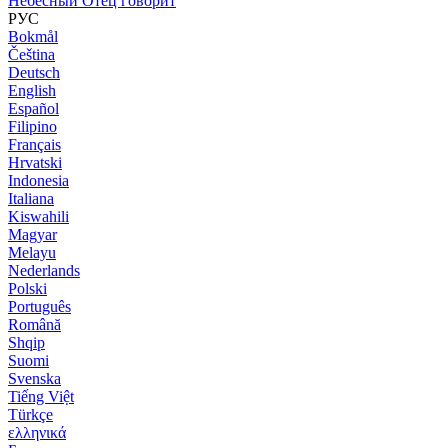
Небесный Отец говорит
РУС
Bokmål
Čeština
Deutsch
English
Español
Filipino
Français
Hrvatski
Indonesia
Italiana
Kiswahili
Magyar
Melayu
Nederlands
Polski
Português
Română
Shqip
Suomi
Svenska
Tiếng Việt
Türkçe
ελληνικά