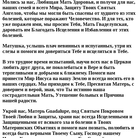
Молись за нас, Любящая Мать Здоровья, и получи для нас,
наших семей и всего Мира, Защиту Твоих Святых
Ангелов, чтобы мы могли быть спасены от худшего из этих
болезней, которые поражают Человечество. И для тех, кто
уже поражен ими, мы просим Тебя, Мать Гваделупская,
даровать им Благодать Исцеления и Избавления от этих
болезней.
Матушка, услышь плач невинных и испуганных, утри их
слезы и помоги им довериться Тебе и исцелиться в Тебе.
В это трудное время испытаний, научи всех нас в Церкви
любить друг друга, не поколебаться в Вере и быть
терпеливыми и добрыми к ближнему. Помоги нам
принести Мир Иисуса на нашу Землю и всегда носить его в
наших сердцах. Мы приходим к Тебе, Пресвятая Матерь, с
доверием и верой, зная, что Ты истинно наша
сострадательная Мать, Утешение больных и Причина
нашей радости.
Укрой нас, Матерь Guadalupe, под Святым Покровом
Твоей Любви и Защиты, храни нас всегда Исцеленными и
Защищенными от всякого зла и болезни в Твоих
Материнских Объятиях и помоги нам познать, полюбить и
всегда быть верными Твоему Сыну, Господу нашему