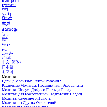
Български
Русский
বাংলা
বதமிழ்
తెలుగు
ಕನ್ನಡ
മലയാളം
ไทย
हिंदी
العربية
اردو
فارسی
עִברִית
中文 (简体)
日本語
한국어
Молитвы
Царица Молитвы: Святой Розарий
🌹
Различные Молитвы, Посвящения и Экзорцизмы
Молитвы Иисуса Доброго Пастыря Еноху
Молитвы для Божественной Подготовки Сердец
Молитвы Семейного Приюта
Молитвы из Других Откровений
Крестовый Поход Молитвы