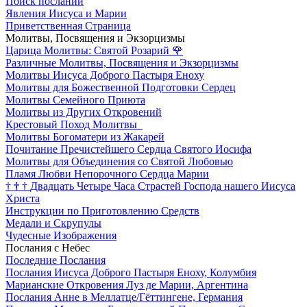
Поиск посланий
Явления Иисуса и Марии
Приветственная Страница
Молитвы, Посвящения и Экзорцизмы
Царица Молитвы: Святой Розарий
🌹
Различные Молитвы, Посвящения и Экзорцизмы
Молитвы Иисуса Доброго Пастыря Еноху
Молитвы для Божественной Подготовки Сердец
Молитвы Семейного Приюта
Молитвы из Других Откровений
Крестовый Поход Молитвы
Молитвы Богоматери из Жакарей
Почитание Пречистейшего Сердца Святого Иосифа
Молитвы для Объединения со Святой Любовью
Пламя Любви Непорочного Сердца Марии
†
†
†
Двадцать Четыре Часа Страстей Господа нашего Иисуса
Христа
Инструкции по Приготовлению Средств
Медали и Скрупулы
Чудесные Изображения
Послания с Небес
Последние Послания
Послания Иисуса Доброго Пастыря Еноху, Колумбия
Марианские Откровения Луз де Марии, Аргентина
Послания Анне в Меллатце/Гёттингене, Германия