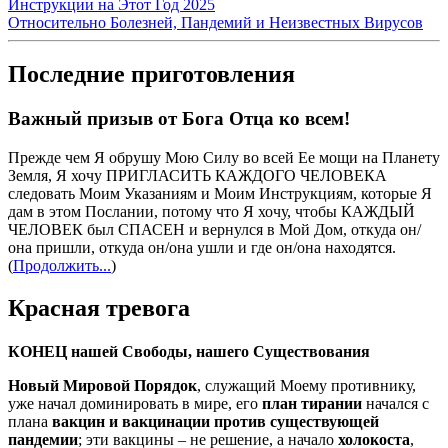
Инструкции на Этот Год 2025
Относительно Болезней, Пандемий и Неизвестных Вирусов
Последние приготовления
Важный призыв от Бога Отца ко всем!
Прежде чем Я обрушу Мою Силу во всей Ее мощи на Планету
Земля, Я хочу ПРИГЛАСИТЬ КАЖДОГО ЧЕЛОВЕКА
следовать Моим Указаниям и Моим Инструкциям, которые Я
дам в этом Послании, потому что Я хочу, чтобы КАЖДЫЙ
ЧЕЛОВЕК был СПАСЕН и вернулся в Мой Дом, откуда он/
она пришли, откуда он/она ушли и где он/она находятся.
(
Продолжить...
)
Красная тревога
КОНЕЦ нашей Свободы, нашего Существования
Новый Мировой Порядок
, служащий Моему противнику,
уже начал доминировать в мире, его
план тирании
начался с
плана
вакцин и вакцинации против существующей
пандемии
; эти вакцины – не решение, а начало
холокоста
,