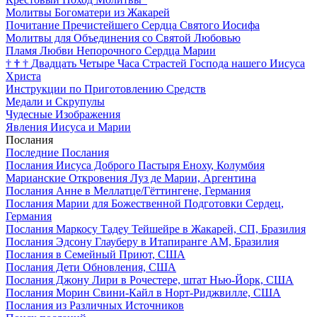
Молитвы Богоматери из Жакарей
Почитание Пречистейшего Сердца Святого Иосифа
Молитвы для Объединения со Святой Любовью
Пламя Любви Непорочного Сердца Марии
†
†
†
Двадцать Четыре Часа Страстей Господа нашего Иисуса
Христа
Инструкции по Приготовлению Средств
Медали и Скрупулы
Чудесные Изображения
Явления Иисуса и Марии
Послания
Последние Послания
Послания Иисуса Доброго Пастыря Еноху, Колумбия
Марианские Откровения Луз де Марии, Аргентина
Послания Анне в Меллатце/Гёттингене, Германия
Послания Марии для Божественной Подготовки Сердец,
Германия
Послания Маркосу Тадеу Тейшейре в Жакарей, СП, Бразилия
Послания Эдсону Глауберу в Итапиранге AM, Бразилия
Послания в Семейный Приют, США
Послания Дети Обновления, США
Послания Джону Лири в Рочестере, штат Нью-Йорк, США
Послания Морин Свини-Кайл в Норт-Риджвилле, США
Послания из Различных Источников