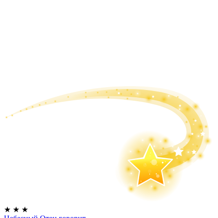
★
★
★