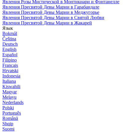
Явления Розы Мистической в Монтикиари и Фонтанелле
Явления Пресвятой Девы Марии в Гарабандале
Явления Пресвятой Девы Марии в Меджугорье
Явления Пресвятой Девы Марии в Святой Любви
Явления Пресвятой Девы Марии в Жакарей
Язык
Bokmål
Čeština
Deutsch
English
Español
Filipino
Français
Hrvatski
Indonesia
Italiana
Kiswahili
Magyar
Melayu
Nederlands
Polski
Português
Română
Shqip
Suomi