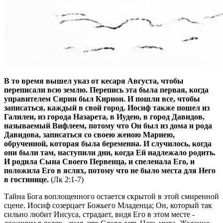
В то время вышел указ от кесаря Августа, чтобы
переписали всю землю. Перепись эта была первая, когда
управителем Сирии был Кирион. И пошли все, чтобы
записаться, каждый в свой город. Иосиф также пошел из
Галилеи, из города Назарета, в Иудею, в город Давидов,
называемый Вифлеем, потому что Он был из дома и рода
Давидова, записаться со своею женою Мариею,
обрученной, которая была беременна. И случилось, когда
они были там, наступили дни, когда Ей надлежало родить.
И родила Сына Своего Первенца, и спеленала Его, и
положила Его в яслях, потому что не было места для Него
в гостинице.
(Лк 2:1-7)
Тайна Бога воплощенного остается скрытой в этой смиренной
сцене. Иосиф созерцает Божьего Младенца; Он, который так
сильно любит Иисуса, страдает, видя Его в этом месте -