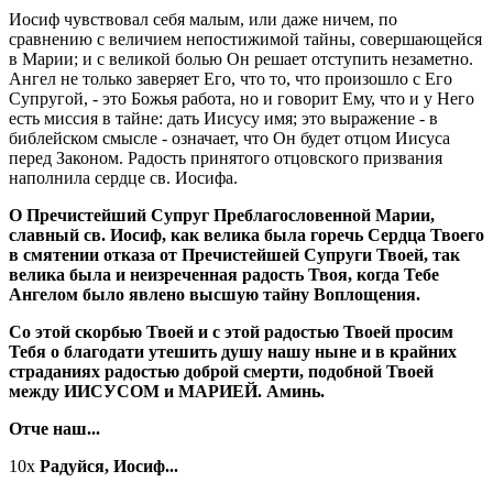
Иосиф чувствовал себя малым, или даже ничем, по
сравнению с величием непостижимой тайны, совершающейся
в Марии; и с великой болью Он решает отступить незаметно.
Ангел не только заверяет Его, что то, что произошло с Его
Супругой, - это Божья работа, но и говорит Ему, что и у Него
есть миссия в тайне: дать Иисусу имя; это выражение - в
библейском смысле - означает, что Он будет отцом Иисуса
перед Законом. Радость принятого отцовского призвания
наполнила сердце св. Иосифа.
О Пречистейший Супруг Преблагословенной Марии,
славный св. Иосиф, как велика была горечь Сердца Твоего
в смятении отказа от Пречистейшей Супруги Твоей, так
велика была и неизреченная радость Твоя, когда Тебе
Ангелом было явлено высшую тайну Воплощения.
Со этой скорбью Твоей и с этой радостью Твоей просим
Тебя о благодати утешить душу нашу ныне и в крайних
страданиях радостью доброй смерти, подобной Твоей
между ИИСУСОМ и МАРИЕЙ. Аминь.
Отче наш...
10x
Радуйся, Иосиф...