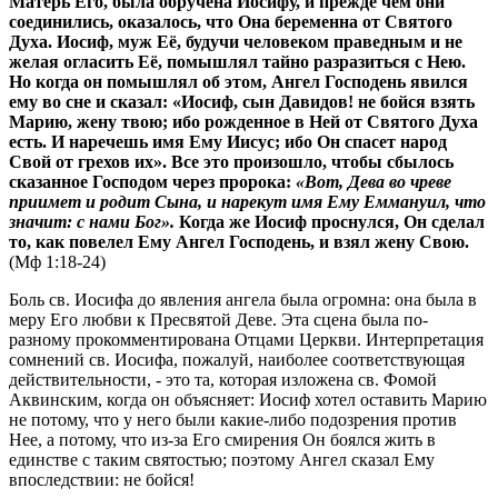
Матерь Его, была обручена Иосифу, и прежде чем они
соединились, оказалось, что Она беременна от Святого
Духа. Иосиф, муж Её, будучи человеком праведным и не
желая огласить Её, помышлял тайно разразиться с Нею.
Но когда он помышлял об этом, Ангел Господень явился
ему во сне и сказал: «Иосиф, сын Давидов! не бойся взять
Марию, жену твою; ибо рожденное в Ней от Святого Духа
есть. И наречешь имя Ему Иисус; ибо Он спасет народ
Свой от грехов их». Все это произошло, чтобы сбылось
сказанное Господом через пророка:
«Вот, Дева во чреве
приимет и родит Сына, и нарекут имя Ему Еммануил, что
значит: с нами Бог».
Когда же Иосиф проснулся, Он сделал
то, как повелел Ему Ангел Господень, и взял жену Свою.
(Мф 1:18-24)
Боль св. Иосифа до явления ангела была огромна: она была в
меру Его любви к Пресвятой Деве. Эта сцена была по-
разному прокомментирована Отцами Церкви. Интерпретация
сомнений св. Иосифа, пожалуй, наиболее соответствующая
действительности, - это та, которая изложена св. Фомой
Аквинским, когда он объясняет: Иосиф хотел оставить Марию
не потому, что у него были какие-либо подозрения против
Нее, а потому, что из-за Его смирения Он боялся жить в
единстве с таким святостью; поэтому Ангел сказал Ему
впоследствии: не бойся!