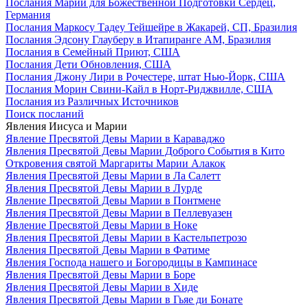
Послания Марии для Божественной Подготовки Сердец,
Германия
Послания Маркосу Тадеу Тейшейре в Жакарей, СП, Бразилия
Послания Эдсону Глауберу в Итапиранге AM, Бразилия
Послания в Семейный Приют, США
Послания Дети Обновления, США
Послания Джону Лири в Рочестере, штат Нью-Йорк, США
Послания Морин Свини-Кайл в Норт-Риджвилле, США
Послания из Различных Источников
Поиск посланий
Явления Иисуса и Марии
Явление Пресвятой Девы Марии в Караваджо
Явления Пресвятой Девы Марии Доброго События в Кито
Откровения святой Маргариты Марии Алакок
Явления Пресвятой Девы Марии в Ла Салетт
Явления Пресвятой Девы Марии в Лурде
Явление Пресвятой Девы Марии в Понтмене
Явления Пресвятой Девы Марии в Пеллевуазен
Явление Пресвятой Девы Марии в Ноке
Явления Пресвятой Девы Марии в Кастельпетрозо
Явления Пресвятой Девы Марии в Фатиме
Явления Господа нашего и Богородицы в Кампинасе
Явления Пресвятой Девы Марии в Боре
Явления Пресвятой Девы Марии в Хиде
Явления Пресвятой Девы Марии в Гьяе ди Бонате