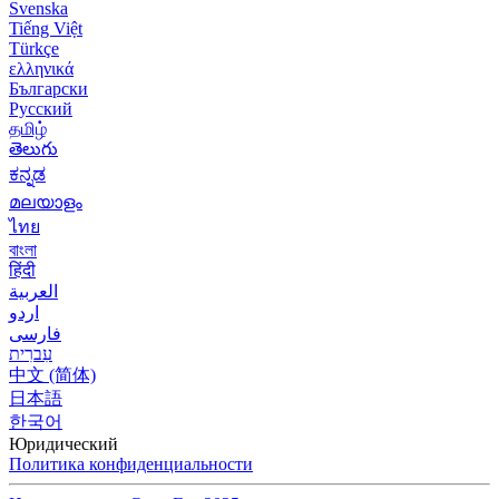
Svenska
Tiếng Việt
Türkçe
ελληνικά
Български
Русский
தமிழ்
తెలుగు
ಕನ್ನಡ
മലയാളം
ไทย
বাংলা
हिंदी
العربية
اردو
فارسی
עִברִית
中文 (简体)
日本語
한국어
Юридический
Политика конфиденциальности