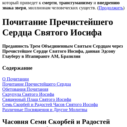
который приведет к
смерти
,
трансгуманизму
и
внедрению
знака зверя
, миллионам человеческих существ. (
Продолжить
)
Почитание Пречистейшего
Сердца Святого Иосифа
Преданность Трем Объединенным Святым Сердцам через
Пречистейшее Сердце Святого Иосифа, данная Эдсону
Глауберу в Итапиранге AM, Бразилия
Содержание
О Почитании
Почитание Пречистейшего Сердца
Обетования Почитания
Скрупула Святого Иосифа
Священный Плащ Святого Иосифа
Семь Скорбей и Радостей Часов Святого Иосифа
Различные Посвящения и Другие Молитвы
Часовня Семи Скорбей и Радостей