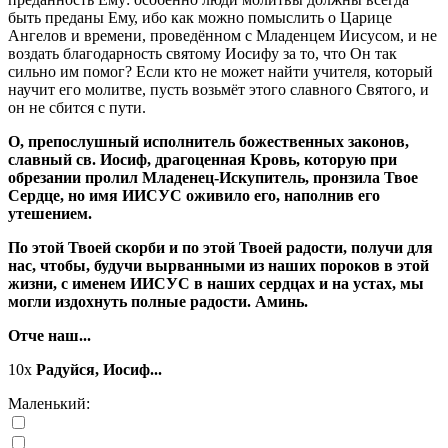
быть преданы Ему, ибо как можно помыслить о Царице
Ангелов и времени, проведённом с Младенцем Иисусом, и не
воздать благодарность святому Иосифу за то, что Он так
сильно им помог? Если кто не может найти учителя, который
научит его молитве, пусть возьмёт этого славного Святого, и
он не сбится с пути.
О, препослушный исполнитель божественных законов,
славный св. Иосиф, драгоценная Кровь, которую при
обрезании пролил Младенец-Искупитель, пронзила Твое
Сердце, но имя ИИСУС оживило его, наполнив его
утешением.
По этой Твоей скорби и по этой Твоей радости, получи для
нас, чтобы, будучи вырванными из наших пороков в этой
жизни, с именем ИИСУС в наших сердцах и на устах, мы
могли издохнуть полные радости. Аминь.
Отче наш...
10x
Радуйся, Иосиф...
Маленький: