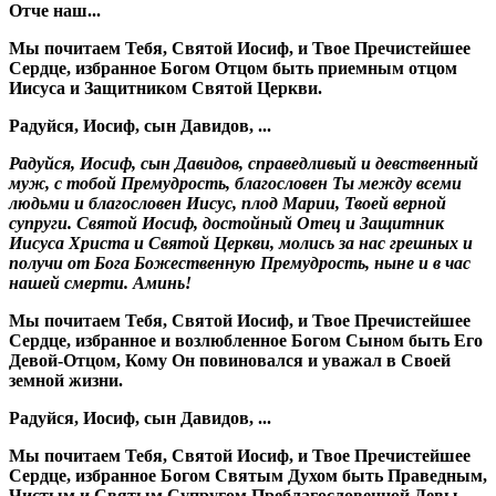
Отче наш...
Мы почитаем Тебя, Святой Иосиф, и Твое Пречистейшее
Сердце, избранное Богом Отцом быть приемным отцом
Иисуса и Защитником Святой Церкви.
Радуйся, Иосиф, сын Давидов, ...
Радуйся, Иосиф, сын Давидов, справедливый и девственный
муж, с тобой Премудрость, благословен Ты между всеми
людьми и благословен Иисус, плод Марии, Твоей верной
супруги. Святой Иосиф, достойный Отец и Защитник
Иисуса Христа и Святой Церкви, молись за нас грешных и
получи от Бога Божественную Премудрость, ныне и в час
нашей смерти. Аминь!
Мы почитаем Тебя, Святой Иосиф, и Твое Пречистейшее
Сердце, избранное и возлюбленное Богом Сыном быть Его
Девой-Отцом, Кому Он повиновался и уважал в Своей
земной жизни.
Радуйся, Иосиф, сын Давидов, ...
Мы почитаем Тебя, Святой Иосиф, и Твое Пречистейшее
Сердце, избранное Богом Святым Духом быть Праведным,
Чистым и Святым Супругом Преблагословенной Девы