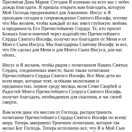
Пресвятая Дева Мария:
Сегодня Я изливаю на всех вас с небес
дождь благодати. Я пришла открыть вам благодать, которую
Мой Господь предназначил для Амазонии. Иисус и Я
приходим сегодня в сопровождении Святого Иосифа, потому
что Мы желаем, чтобы каждый из вас имел глубокую любовь
и преданность Его Пречистейшему Сердцу. Те, кто просит
Божьих благословений через ходатайство Пречистейшего
Сердца Святого Иосифа, получат все благодати от Меня и от
Моего Сына Иисуса. Мы благодарны Святому Иосифу за все,
что Он сделал для Меня и для Моего Сына Иисуса, для нас
обоих.
Иисус и Я желаем, чтобы рядом с почитанием Наших Святых
Сердец, соединенных вместе, было также почитание
Пречистейшего Сердца Святого Иосифа. Все Мои дети во
всем мире, которые чтят, особыми молитвами и
преданностью, первое среду месяца, моля Семи Скорбей и
Радостей Моего Пречистейшего Супруга Святого Иосифа,
получат благодать, необходимую для спасения, в час своей
смерти.
Вам всем дана эта миссия от Господа, распространить
почитание Пречистейшего Сердца Святого Иосифа по всему
миру. Теперь завершено Троичное почитание, которое так
желал Бог Господь. Теперь исполнено все, что Я и Мой Сын