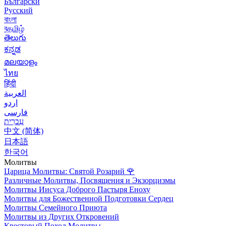
Български
Русский
বাংলা
বதமிழ்
తెలుగు
ಕನ್ನಡ
മലയാളം
ไทย
हिंदी
العربية
اردو
فارسی
עִברִית
中文 (简体)
日本語
한국어
Молитвы
Царица Молитвы: Святой Розарий
🌹
Различные Молитвы, Посвящения и Экзорцизмы
Молитвы Иисуса Доброго Пастыря Еноху
Молитвы для Божественной Подготовки Сердец
Молитвы Семейного Приюта
Молитвы из Других Откровений
Крестовый Поход Молитвы