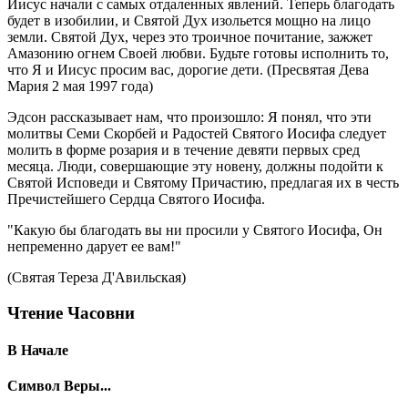
Иисус начали с самых отдаленных явлений. Теперь благодать
будет в изобилии, и Святой Дух изольется мощно на лицо
земли. Святой Дух, через это троичное почитание, зажжет
Амазонию огнем Своей любви. Будьте готовы исполнить то,
что Я и Иисус просим вас, дорогие дети.
(Пресвятая Дева
Мария 2 мая 1997 года)
Эдсон рассказывает нам, что произошло: Я понял, что эти
молитвы Семи Скорбей и Радостей Святого Иосифа следует
молить в форме розария и в течение девяти первых сред
месяца. Люди, совершающие эту новену, должны подойти к
Святой Исповеди и Святому Причастию, предлагая их в честь
Пречистейшего Сердца Святого Иосифа.
"Какую бы благодать вы ни просили у Святого Иосифа, Он
непременно дарует ее вам!"
(Святая Тереза Д'Авильская)
Чтение Часовни
В Начале
Символ Веры...