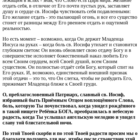
лежащим в яслях - зная, что Слово есть Царь мира. Желание
отдать себя, в отличие от Его почти пустых рук, заставляет
душу и сердце св. Иосифа чувствовать себя подавленными:
Его желание отдать - это пылающий огонь, и все его существо
стонет от разницы между Его рвением отдать и ощутимой
реальностью.
Но есть момент – возможно, когда Он держит Младенца
Иисуса на руках – когда боль св. Иосифа утихает и становится
глубоким светом: Он вновь обновляет свою отдачу Богу и в
совершенстве исполняет божественный наказ любить Его
всем Своим сердцем, всей Своей душой, всем Своим
существом. Он полностью отдаёт себя Богу, который спит на
Его руках. И, возможно, единственный внешний признак
этой отдачи – это то, что Он слегка, чтобы не разбудить Его,
прижимает Младенца ближе к Своей груди.
О, преблагословенный Патриарх, славный св. Иосиф,
избранный быть Приёмным Отцом воплощённого Слова,
боль, которую Ты почувствовал, когда увидел рождённого
в такой нищете Ребёнка БОГА, преобразилась в небесную
радость, когда Ты услышал ангельскую мелодию и увидел
славу той блистательной ночи.
По этой Твоей скорби и по этой Твоей радости просим мы о
благодати получить для нас, чтобы после странствия этой