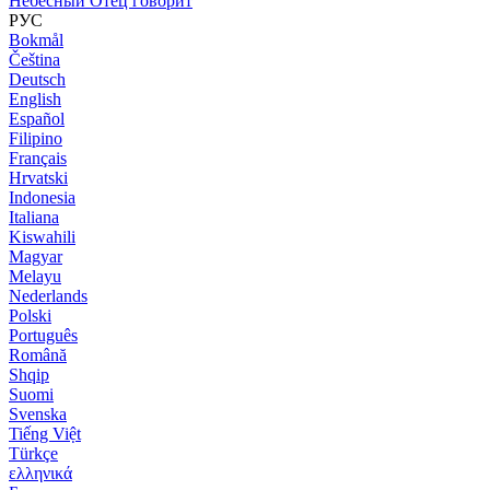
Небесный Отец говорит
РУС
Bokmål
Čeština
Deutsch
English
Español
Filipino
Français
Hrvatski
Indonesia
Italiana
Kiswahili
Magyar
Melayu
Nederlands
Polski
Português
Română
Shqip
Suomi
Svenska
Tiếng Việt
Türkçe
ελληνικά