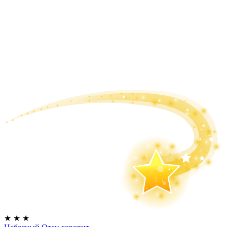
★
★
★