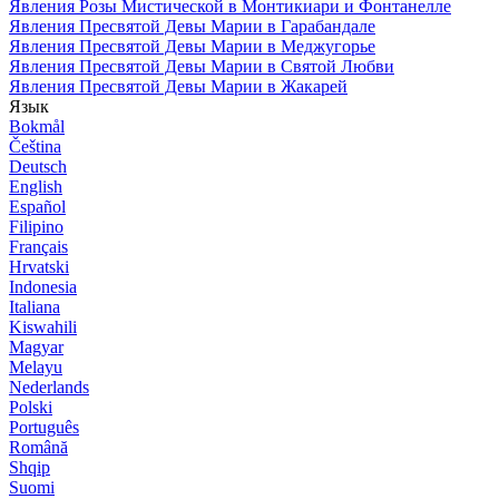
Явления Розы Мистической в Монтикиари и Фонтанелле
Явления Пресвятой Девы Марии в Гарабандале
Явления Пресвятой Девы Марии в Меджугорье
Явления Пресвятой Девы Марии в Святой Любви
Явления Пресвятой Девы Марии в Жакарей
Язык
Bokmål
Čeština
Deutsch
English
Español
Filipino
Français
Hrvatski
Indonesia
Italiana
Kiswahili
Magyar
Melayu
Nederlands
Polski
Português
Română
Shqip
Suomi