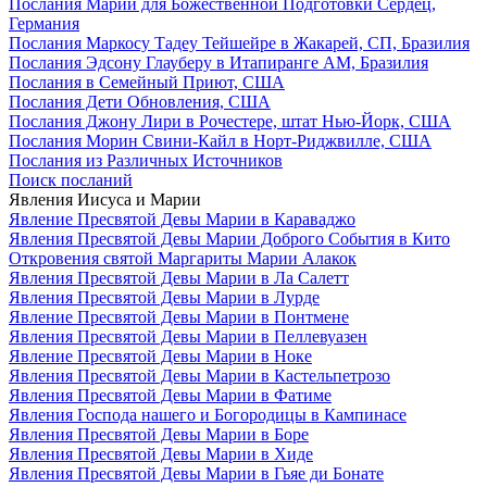
Послания Марии для Божественной Подготовки Сердец,
Германия
Послания Маркосу Тадеу Тейшейре в Жакарей, СП, Бразилия
Послания Эдсону Глауберу в Итапиранге AM, Бразилия
Послания в Семейный Приют, США
Послания Дети Обновления, США
Послания Джону Лири в Рочестере, штат Нью-Йорк, США
Послания Морин Свини-Кайл в Норт-Риджвилле, США
Послания из Различных Источников
Поиск посланий
Явления Иисуса и Марии
Явление Пресвятой Девы Марии в Караваджо
Явления Пресвятой Девы Марии Доброго События в Кито
Откровения святой Маргариты Марии Алакок
Явления Пресвятой Девы Марии в Ла Салетт
Явления Пресвятой Девы Марии в Лурде
Явление Пресвятой Девы Марии в Понтмене
Явления Пресвятой Девы Марии в Пеллевуазен
Явление Пресвятой Девы Марии в Ноке
Явления Пресвятой Девы Марии в Кастельпетрозо
Явления Пресвятой Девы Марии в Фатиме
Явления Господа нашего и Богородицы в Кампинасе
Явления Пресвятой Девы Марии в Боре
Явления Пресвятой Девы Марии в Хиде
Явления Пресвятой Девы Марии в Гьяе ди Бонате