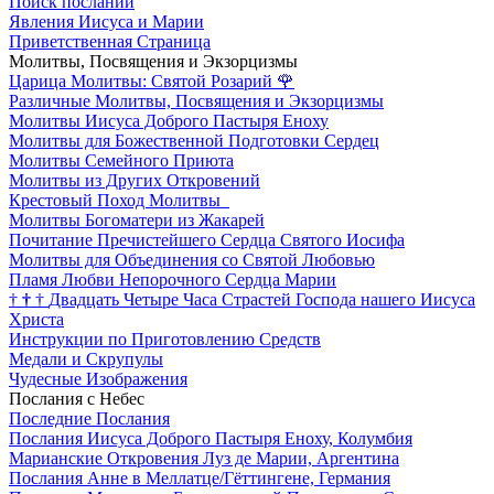
Поиск посланий
Явления Иисуса и Марии
Приветственная Страница
Молитвы, Посвящения и Экзорцизмы
Царица Молитвы: Святой Розарий
🌹
Различные Молитвы, Посвящения и Экзорцизмы
Молитвы Иисуса Доброго Пастыря Еноху
Молитвы для Божественной Подготовки Сердец
Молитвы Семейного Приюта
Молитвы из Других Откровений
Крестовый Поход Молитвы
Молитвы Богоматери из Жакарей
Почитание Пречистейшего Сердца Святого Иосифа
Молитвы для Объединения со Святой Любовью
Пламя Любви Непорочного Сердца Марии
†
†
†
Двадцать Четыре Часа Страстей Господа нашего Иисуса
Христа
Инструкции по Приготовлению Средств
Медали и Скрупулы
Чудесные Изображения
Послания с Небес
Последние Послания
Послания Иисуса Доброго Пастыря Еноху, Колумбия
Марианские Откровения Луз де Марии, Аргентина
Послания Анне в Меллатце/Гёттингене, Германия