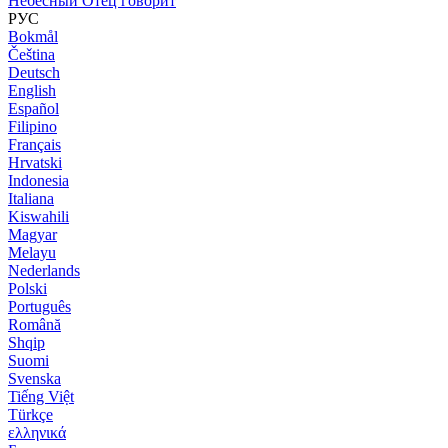
Небесный Отец говорит
РУС
Bokmål
Čeština
Deutsch
English
Español
Filipino
Français
Hrvatski
Indonesia
Italiana
Kiswahili
Magyar
Melayu
Nederlands
Polski
Português
Română
Shqip
Suomi
Svenska
Tiếng Việt
Türkçe
ελληνικά