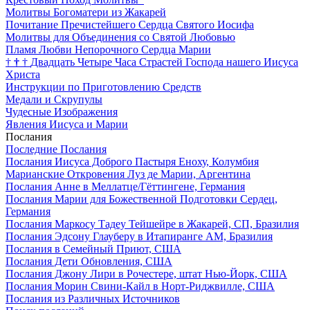
Молитвы Богоматери из Жакарей
Почитание Пречистейшего Сердца Святого Иосифа
Молитвы для Объединения со Святой Любовью
Пламя Любви Непорочного Сердца Марии
†
†
†
Двадцать Четыре Часа Страстей Господа нашего Иисуса
Христа
Инструкции по Приготовлению Средств
Медали и Скрупулы
Чудесные Изображения
Явления Иисуса и Марии
Послания
Последние Послания
Послания Иисуса Доброго Пастыря Еноху, Колумбия
Марианские Откровения Луз де Марии, Аргентина
Послания Анне в Меллатце/Гёттингене, Германия
Послания Марии для Божественной Подготовки Сердец,
Германия
Послания Маркосу Тадеу Тейшейре в Жакарей, СП, Бразилия
Послания Эдсону Глауберу в Итапиранге AM, Бразилия
Послания в Семейный Приют, США
Послания Дети Обновления, США
Послания Джону Лири в Рочестере, штат Нью-Йорк, США
Послания Морин Свини-Кайл в Норт-Риджвилле, США
Послания из Различных Источников