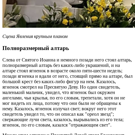
Сцена Явления крупным планом
Полноразмерный алтарь
Слева от Святого Иоанна и немного позади него стоял алтарь,
полноразмерный алтарь без каких-либо украшений, и на
алтаре стоял ягненок в возрасте около пяти-шести недель;
позади ягненка и вдали от него, стоящий прямо на алтаре, был
большой крест без каких-либо фигур на нем. Казалось,
ягненок смотрел на Пресвятую Деву. Но один свидетель,
маленький мальчик, увидел, что ягненок был окружен
ангелами, чьи крылья, по его словам, трепетали, хотя он не
мог видеть их лица, потому что они были не обращены к
нему. Казалось, ягненок излучал свет; вокруг него этот
свидетель увидел то, что он описал как "ореол звезд";
сверкающие лучи света, казалось, вырывались из его тела;
ягненок, по его словам, казался "отражающим свет".