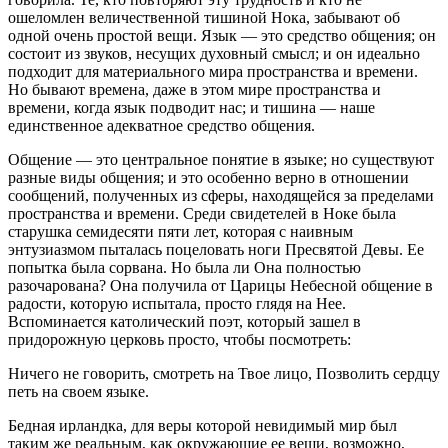
ошеломлен величественной тишиной Нока, забывают об
одной очень простой вещи. Язык — это средство общения; он
состоит из звуков, несущих духовный смысл; и он идеально
подходит для материального мира пространства и времени.
Но бывают времена, даже в этом мире пространства и
времени, когда язык подводит нас; и тишина — наше
единственное адекватное средство общения.
Общение — это центральное понятие в языке; но существуют
разные виды общения; и это особенно верно в отношении
сообщений, полученных из сферы, находящейся за пределами
пространства и времени. Среди свидетелей в Ноке была
старушка семидесяти пяти лет, которая с наивным
энтузиазмом пыталась поцеловать ноги Пресвятой Девы. Ее
попытка была сорвана. Но была ли Она полностью
разочарована? Она получила от Царицы Небесной общение в
радости, которую испытала, просто глядя на Нее.
Вспоминается католический поэт, который зашел в
придорожную церковь просто, чтобы посмотреть:
Ничего не говорить, смотреть на Твое лицо, Позволить сердцу
петь на своем языке.
Бедная ирландка, для веры которой невидимый мир был
таким же реальным, как окружающие ее вещи, возможно,