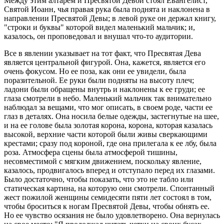
Между этим алтарем и Пресвятой Девой стоял Евангелист,
Святой Иоанн, чья правая рука была поднята и наклонена в
направлении Пресвятой Девы; в левой руке он держал книгу,
"строки и буквы" которой видел маленький мальчик; и,
казалось, он проповедовал и внушал что-то аудитории.
Все в явлении указывает на тот факт, что Пресвятая Дева
является центральной фигурой. Она, кажется, является его
очень фокусом. Но ее поза, как они ее увидели, была
поразительной. Ее руки были подняты на высоту плеч;
ладони были обращены внутрь и наклонены к ее груди; ее
глаза смотрели в небо. Маленький мальчик так внимательно
наблюдал за вещами, что мог описать, в своем роде, части ее
глаз в деталях. Она носила белые одежды, застегнутые на шее,
и на ее голове была золотая корона, корона, которая казалась
высокой, верхние части которой были живы сверкающими
крестами; сразу под короной, где она прилегала к ее лбу, была
роза. Атмосфера сцены была атмосферой тишины,
несовместимой с мягким движением, поскольку явление,
казалось, продвигалось вперед и отступало перед их глазами.
Было достаточно, чтобы показать, что это не табло или
статическая картина, на которую они смотрели. Спонтанный
жест пожилой женщины семидесяти пяти лет состоял в том,
чтобы броситься к ногам Пресвятой Девы, чтобы обнять ее.
Но ее чувство осязания не было удовлетворено. Она вернулась