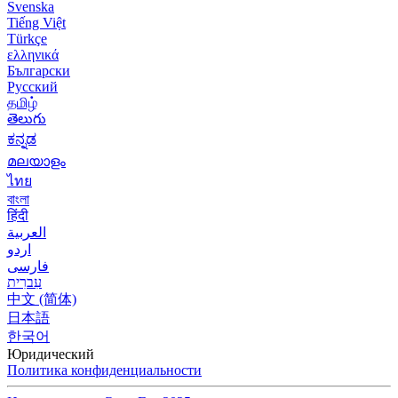
Svenska
Tiếng Việt
Türkçe
ελληνικά
Български
Русский
தமிழ்
తెలుగు
ಕನ್ನಡ
മലയാളം
ไทย
বাংলা
हिंदी
العربية
اردو
فارسی
עִברִית
中文 (简体)
日本語
한국어
Юридический
Политика конфиденциальности