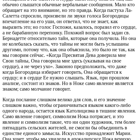
обычно слышатся обычные вербальные сообщения. Мало кто
обращает на это внимание, но это правда. Когда пастуха Ла-
Салетта спросили, произвели ли звуки голоса Богородицы
впечатление на его уши, он ответил, что не знает, как
выразить это; но голос Госпожи, казалось, поразил его сердце,
а не барабанную перепонку. Похожий вопрос был задан св.
Бернадетте относительно тайн, которые она получила. Но она
не колебалась сказать, что тайны не могли быть услышаны
другими, потому что, как она объяснила, это было не так, как
мы говорим сейчас. «Когда Пресвятая Дева доверила мне
Свои тайны, Она говорила мне здесь (указывая на свое
сердце), а не через ухо». Законно предположить, что даже
когда Богородица избирает говорить, Она обращается к
сердцу; и в сердце Ее нужно слышать. Язык, при прошлом
анализе, состоит из знаков. Но в Ноке само явление является
знаком; само молчание говорит.
Когда послание слишком велико для слов, и его значение
слишком важно, чтобы ограничиваться языком какого-либо
одного народа, остается язык Католицизма в тишине явления.
Само явление говорит, символизм Нока потрясает, и это
явление и символизм такие, что ни один художник, тем более
пятнадцать сельских жителей, не смогли бы объединить в
единстве единого замысла. Искусство принадлежит Марии.
Она хочет, чтобы мы увидели в апокалипсисе Нока вечную