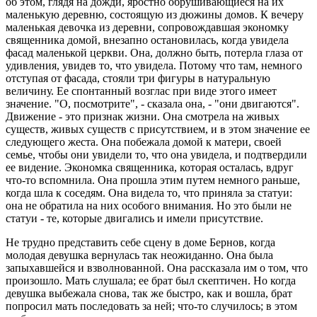
об этом, глядя на дожди, яростно обрушивающиеся на их
маленькую деревню, состоящую из дюжины домов. К вечеру
маленькая девочка из деревни, сопровождавшая экономку
священника домой, внезапно остановилась, когда увидела
фасад маленькой церкви. Она, должно быть, потерла глаза от
удивления, увидев то, что увидела. Потому что там, немного
отступая от фасада, стояли три фигуры в натуральную
величину. Ее спонтанный возглас при виде этого имеет
значение. "О, посмотрите", - сказала она, - "они двигаются".
Движение - это признак жизни. Она смотрела на живых
существ, живых существ с присутствием, и в этом значение ее
следующего жеста. Она побежала домой к матери, своей
семье, чтобы они увидели то, что она увидела, и подтвердили
ее видение. Экономка священника, которая осталась, вдруг
что-то вспомнила. Она прошла этим путем немного раньше,
когда шла к соседям. Она видела то, что приняла за статуи:
она не обратила на них особого внимания. Но это были не
статуи - те, которые двигались и имели присутствие.
Не трудно представить себе сцену в доме Бернов, когда
молодая девушка вернулась так неожиданно. Она была
запыхавшейся и взволнованной. Она рассказала им о том, что
произошло. Мать слушала; ее брат был скептичен. Но когда
девушка выбежала снова, так же быстро, как и вошла, брат
попросил мать последовать за ней; что-то случилось; в этом