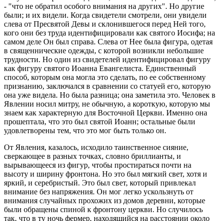
- "что не обратил особого внимания на других". Но другие
были; и их видели. Когда свидетели смотрели, они увидели
слева от Пресвятой Девы и склонившегося перед Ней того,
кого они без труда идентифицировали как святого Иосифа; на
самом деле Он был справа. Слева от Нее была фигура, одетая
в священнические одежды, с которой возникли небольшие
трудности. Но один из свидетелей идентифицировал фигуру
как фигуру святого Иоанна Евангелиста. Единственный
способ, которым она могла это сделать, по ее собственному
признанию, заключался в сравнении со статуей его, которую
она уже видела. Но была разница; она заметила это. Человек в
Явлении носил митру, не обычную, а короткую, которую мы
знаем как характерную для Восточной Церкви. Именно она
прошептала, что это был святой Иоанн; остальные были
удовлетворены тем, что это мог быть только он.
От Явления, казалось, исходило таинственное сияние,
сверкающее в разных точках, словно бриллианты, и
вырывающееся из фигур, чтобы простираться почти на
высоту и ширину фронтона. Но это был мягкий свет, хотя и
яркий, и серебристый. Это был свет, который привлекал
внимание без напряжения. Он мог легко ускользнуть от
внимания случайных прохожих из домов деревни, которые
были обращены спиной к фронтону церкви. Но случилось
так, что в ту ночь фермер, находящийся на расстоянии около