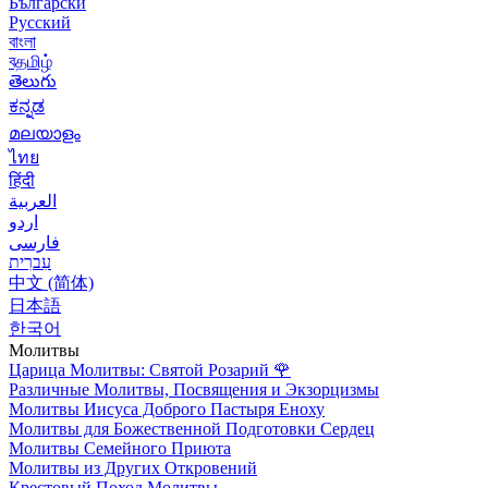
Български
Русский
বাংলা
বதமிழ்
తెలుగు
ಕನ್ನಡ
മലയാളം
ไทย
हिंदी
العربية
اردو
فارسی
עִברִית
中文 (简体)
日本語
한국어
Молитвы
Царица Молитвы: Святой Розарий
🌹
Различные Молитвы, Посвящения и Экзорцизмы
Молитвы Иисуса Доброго Пастыря Еноху
Молитвы для Божественной Подготовки Сердец
Молитвы Семейного Приюта
Молитвы из Других Откровений
Крестовый Поход Молитвы