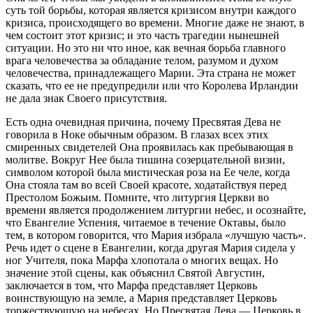
суть той борьбы, которая является кризисом внутри каждого
кризиса, происходящего во времени. Многие даже не знают, в
чем состоит этот кризис; и это часть трагедии нынешней
ситуации. Но это ни что иное, как вечная борьба главного
врага человечества за обладание телом, разумом и духом
человечества, принадлежащего Марии. Эта страна не может
сказать, что ее не предупредили или что Королева Ирландии
не дала знак Своего присутствия.
Есть одна очевидная причина, почему Пресвятая Дева не
говорила в Ноке обычным образом. В глазах всех этих
смиренных свидетелей Она проявилась как пребывающая в
молитве. Вокруг Нее была тишина созерцательной визии,
символом которой была мистическая роза на Ее челе, когда
Она стояла там во всей Своей красоте, ходатайствуя перед
Престолом Божьим. Помните, что литургия Церкви во
времени является продолжением литургии небес, и осознайте,
что Евангелие Успения, читаемое в течение Октавы, было
тем, в котором говорится, что Мария избрала «лучшую часть».
Речь идет о сцене в Евангелии, когда другая Мария сидела у
ног Учителя, пока Марфа хлопотала о многих вещах. Но
значение этой сцены, как объяснил Святой Августин,
заключается в том, что Марфа представляет Церковь
воинствующую на земле, а Мария представляет Церковь
торжествующую на небесах. Но Пресвятая Дева — Церковь в