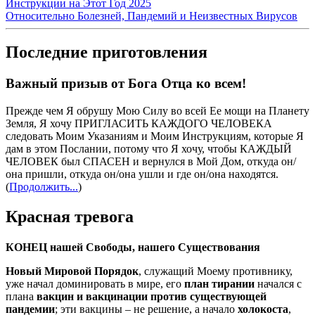
Инструкции на Этот Год 2025
Относительно Болезней, Пандемий и Неизвестных Вирусов
Последние приготовления
Важный призыв от Бога Отца ко всем!
Прежде чем Я обрушу Мою Силу во всей Ее мощи на Планету
Земля, Я хочу ПРИГЛАСИТЬ КАЖДОГО ЧЕЛОВЕКА
следовать Моим Указаниям и Моим Инструкциям, которые Я
дам в этом Послании, потому что Я хочу, чтобы КАЖДЫЙ
ЧЕЛОВЕК был СПАСЕН и вернулся в Мой Дом, откуда он/
она пришли, откуда он/она ушли и где он/она находятся.
(
Продолжить...
)
Красная тревога
КОНЕЦ нашей Свободы, нашего Существования
Новый Мировой Порядок
, служащий Моему противнику,
уже начал доминировать в мире, его
план тирании
начался с
плана
вакцин и вакцинации против существующей
пандемии
; эти вакцины – не решение, а начало
холокоста
,