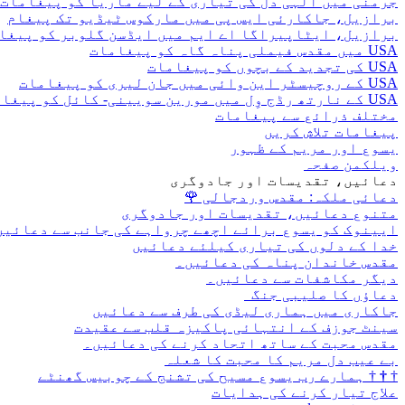
جرمنی میں الہی دل کی تیاری کے لیے ماریا کو پیغامات
برازیل، جاکارئی ایس پی میں مارکوس ٹیڈیو تک پیغام
برازیل، ایٹاپیراگا اے ایم میں ایڈسن گلوبر کو پیغا
USA میں مقدس فیملی پناہ گاہ کو پیغامات
USA کی تجدید کے بچوں کو پیغامات
USA کے روچیسٹر این وائی میں جان لیری کو پیغامات
USA کے نارتھ رڈج وِل میں مورین سویینی- کائل کو پیغامات
مختلف ذرائع سے پیغامات
پیغامات تلاش کریں
یسوع اور مریم کے ظہور
ویلکمن صفحہ
دعائیں، تقدیسات اور جادوگری
دعائی ملکہ: مقدس وردجالی
🌹
متنوع دعائیں، تقدیسات اور جادوگری
ایینوک کو یسوع برائے اچھے چرواہے کی جانب سے دعائیں
خدا کے دلوں کی تیاری کیلئے دعائیں
مقدس خاندان پناہ کی دعائیں۔
دیگر مکاشفات سے دعائیں۔
دعاؤں کا صلیبی جنگ
جاکاری میں ہماری لیڈی کی طرف سے دعائیں
سینٹ جوزف کے انتہائی پاکیزہ قلب سے عقیدت
مقدس محبت کے ساتھ اتحاد کرنے کی دعائیں۔
بے عیب دل مریم کا محبت کا شعلہ
†
†
†
ہمارے رب یسوع مسیح کی تشنج کے چوبیس گھنٹے
علاج تیار کرنے کی ہدایات