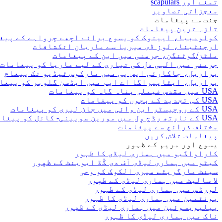
تمغے اور scapulars
معجزاتی تصاویر
جنت سے پیغامات
تازہ ترین پیغامات
کولومبیا، ایینوک کو یسوع برائے اچھے چرواہے کے پیغ
ارجنٹینا، لوز ڈی میریا سے ماریان انکشافات
ملٹز/گوٹنگن، جرمنی میں این کے پیغامات
جرمنی میں الہی دل کی تیاری کے لیے ماریا کو پیغامات
برازیل، جاکارئی ایس پی میں مارکوس ٹیڈیو تک پیغام
برازیل، ایٹاپیراگا اے ایم میں ایڈسن گلوبر کو پیغا
USA میں مقدس فیملی پناہ گاہ کو پیغامات
USA کی تجدید کے بچوں کو پیغامات
USA کے روچیسٹر این وائی میں جان لیری کو پیغامات
USA کے نارتھ رڈج وِل میں مورین سویینی- کائل کو پیغامات
مختلف ذرائع سے پیغامات
پیغامات تلاش کریں
یسوع اور مریم کے ظہور
کاراواگیو میں ہماری لیڈی کا ظہور
کیٹو میں ہماری لیڈی آف دی گُڈ ایوینٹ کے ظهور
سینٹ مارگریٹے میری الکوک کو وحی
لا سالیٹ میں ہماری لیڈی کے ظهور
لورڈس میں ہماری لیڈی کے ظہور
پونٹمین میں ہماری لیڈی کا ظہور
پیلیویسوئین میں ہماری لیڈی کے ظهور
ناک میں ہماری لیڈی کا ظہور