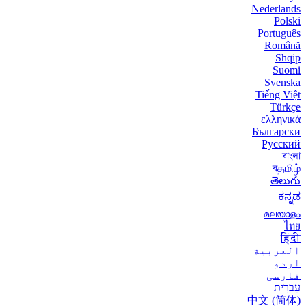
Nederlands
Polski
Português
Română
Shqip
Suomi
Svenska
Tiếng Việt
Türkçe
ελληνικά
Български
Русский
বাংলা
বதமிழ்
తెలుగు
ಕನ್ನಡ
മലയാളം
ไทย
हिंदी
العربية
اردو
فارسی
עִברִית
中文 (简体)