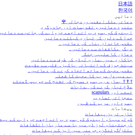
日本語
한국어
دعائیں
دعائی ملکہ: مقدس وردجالی
🌹
متنوع دعائیں، تقدیسات اور جادوگری
ایینوک کو یسوع برائے اچھے چرواہے کی جانب سے دعائیں
خدا کے دلوں کی تیاری کیلئے دعائیں
مقدس خاندان پناہ کی دعائیں۔
دیگر مکاشفات سے دعائیں۔
دعاؤں کا صلیبی جنگ
جاکاری میں ہماری لیڈی کی طرف سے دعائیں
سینٹ جوزف کے انتہائی پاکیزہ قلب سے عقیدت
مقدس محبت کے ساتھ اتحاد کرنے کی دعائیں۔
بے عیب دل مریم کا محبت کا شعلہ
†
†
†
ہمارے رب یسوع مسیح کی تشنج کے چوبیس گھنٹے
علاج تیار کرنے کی ہدایات
تمغے اور scapulars
معجزاتی تصاویر
یسوع اور مریم کے ظہور
پیغامات
تازہ ترین پیغامات
کولومبیا، ایینوک کو یسوع برائے اچھے چرواہے کے پیغ
ارجنٹینا، لوز ڈی میریا سے ماریان انکشافات
ملٹز/گوٹنگن، جرمنی میں این کے پیغامات