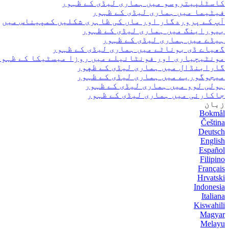
کاسٹلپیتروسو میں ہماری لیڈی کے ظہور
فیٹیما میں ہماری لیڈی کے ظہور
آپ کے پروردگار اور ماں کی ظاہری شکلیں کمپیناس میں
بیوراینگ میں ہماری لیڈی کے ظہور
ہیڈے میں ہماری لیڈی کے ظہور
گھیاے ڈی بوناٹے میں ہماری لیڈی کے ظہور
مونٹیچیاری اور فونٹانیلے میں روزا میسٹیکا کے ظہور
گارابنڈال میں ہماری لیڈی کے ظهور
میجوگوریے میں ہماری لیڈی کے ظہور
ہولی لوو میں ہماری لیڈی کے ظہور
جاکارئی میں ہماری لیڈی کے ظہور
زبان
Bokmål
Čeština
Deutsch
English
Español
Filipino
Français
Hrvatski
Indonesia
Italiana
Kiswahili
Magyar
Melayu