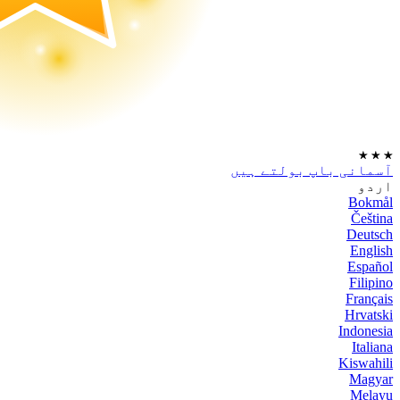
★
★
★
آسمانی باپ بولتے ہیں
اردو
Bokmål
Čeština
Deutsch
English
Español
Filipino
Français
Hrvatski
Indonesia
Italiana
Kiswahili
Magyar
Melayu