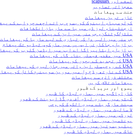
تمغے اور scapulars
معجزاتی تصاویر
جنت سے پیغامات
تازہ ترین پیغامات
کولومبیا، ایینوک کو یسوع برائے اچھے چرواہے کے پیغ
ارجنٹینا، لوز ڈی میریا سے ماریان انکشافات
ملٹز/گوٹنگن، جرمنی میں این کے پیغامات
جرمنی میں الہی دل کی تیاری کے لیے ماریا کو پیغامات
برازیل، جاکارئی ایس پی میں مارکوس ٹیڈیو تک پیغام
برازیل، ایٹاپیراگا اے ایم میں ایڈسن گلوبر کو پیغا
USA میں مقدس فیملی پناہ گاہ کو پیغامات
USA کی تجدید کے بچوں کو پیغامات
USA کے روچیسٹر این وائی میں جان لیری کو پیغامات
USA کے نارتھ رڈج وِل میں مورین سویینی- کائل کو پیغامات
مختلف ذرائع سے پیغامات
پیغامات تلاش کریں
یسوع اور مریم کے ظہور
کاراواگیو میں ہماری لیڈی کا ظہور
کیٹو میں ہماری لیڈی آف دی گُڈ ایوینٹ کے ظهور
سینٹ مارگریٹے میری الکوک کو وحی
لا سالیٹ میں ہماری لیڈی کے ظهور
لورڈس میں ہماری لیڈی کے ظہور
پونٹمین میں ہماری لیڈی کا ظہور
پیلیویسوئین میں ہماری لیڈی کے ظهور
ناک میں ہماری لیڈی کا ظہور