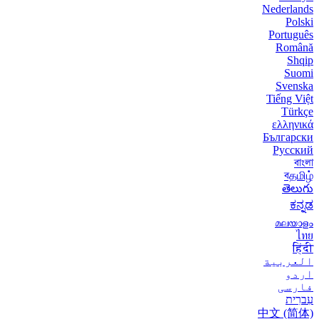
Nederlands
Polski
Português
Română
Shqip
Suomi
Svenska
Tiếng Việt
Türkçe
ελληνικά
Български
Русский
বাংলা
বதமிழ்
తెలుగు
ಕನ್ನಡ
മലയാളം
ไทย
हिंदी
العربية
اردو
فارسی
עִברִית
中文 (简体)