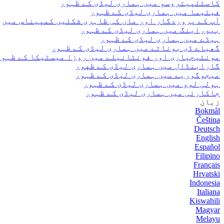
کاسٹلپیتروسو میں ہماری لیڈی کے ظہور
فیٹیما میں ہماری لیڈی کے ظہور
آپ کے پروردگار اور ماں کی ظاہری شکلیں کمپیناس میں
بیوراینگ میں ہماری لیڈی کے ظہور
ہیڈے میں ہماری لیڈی کے ظہور
گھیاے ڈی بوناٹے میں ہماری لیڈی کے ظہور
مونٹیچیاری اور فونٹانیلے میں روزا میسٹیکا کے ظہور
گارابنڈال میں ہماری لیڈی کے ظهور
میجوگوریے میں ہماری لیڈی کے ظہور
ہولی لوو میں ہماری لیڈی کے ظہور
جاکارئی میں ہماری لیڈی کے ظہور
زبان
Bokmål
Čeština
Deutsch
English
Español
Filipino
Français
Hrvatski
Indonesia
Italiana
Kiswahili
Magyar
Melayu