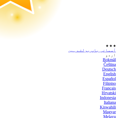
★
★
★
آسمانی باپ بولتے ہیں
اردو
Bokmål
Čeština
Deutsch
English
Español
Filipino
Français
Hrvatski
Indonesia
Italiana
Kiswahili
Magyar
Melayu