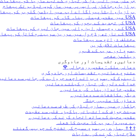
جرمنی میں الہی دل کی تیاری کے لیے ماریا کو پیغامات
برازیل، جاکارئی ایس پی میں مارکوس ٹیڈیو تک پیغام
برازیل، ایٹاپیراگا اے ایم میں ایڈسن گلوبر کو پیغا
USA میں مقدس فیملی پناہ گاہ کو پیغامات
USA کی تجدید کے بچوں کو پیغامات
USA کے روچیسٹر این وائی میں جان لیری کو پیغامات
USA کے نارتھ رڈج وِل میں مورین سویینی- کائل کو پیغامات
مختلف ذرائع سے پیغامات
پیغامات تلاش کریں
یسوع اور مریم کے ظہور
ویلکمن صفحہ
دعائیں، تقدیسات اور جادوگری
دعائی ملکہ: مقدس وردجالی
🌹
متنوع دعائیں، تقدیسات اور جادوگری
ایینوک کو یسوع برائے اچھے چرواہے کی جانب سے دعائیں
خدا کے دلوں کی تیاری کیلئے دعائیں
مقدس خاندان پناہ کی دعائیں۔
دیگر مکاشفات سے دعائیں۔
دعاؤں کا صلیبی جنگ
جاکاری میں ہماری لیڈی کی طرف سے دعائیں
سینٹ جوزف کے انتہائی پاکیزہ قلب سے عقیدت
مقدس محبت کے ساتھ اتحاد کرنے کی دعائیں۔
بے عیب دل مریم کا محبت کا شعلہ
†
†
†
ہمارے رب یسوع مسیح کی تشنج کے چوبیس گھنٹے
علاج تیار کرنے کی ہدایات