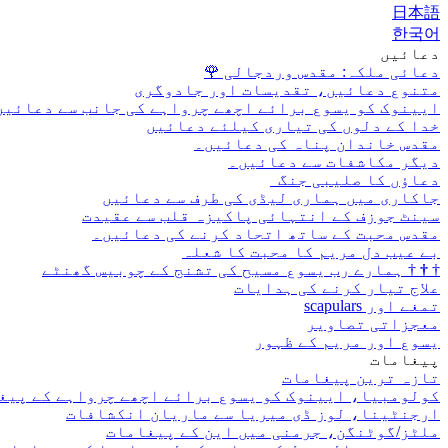
日本語
한국어
دعائیں
دعائی ملکہ: مقدس وردجالی
🌹
متنوع دعائیں، تقدیسات اور جادوگری
ایینوک کو یسوع برائے اچھے چرواہے کی جانب سے دعائیں
خدا کے دلوں کی تیاری کیلئے دعائیں
مقدس خاندان پناہ کی دعائیں۔
دیگر مکاشفات سے دعائیں۔
دعاؤں کا صلیبی جنگ
جاکاری میں ہماری لیڈی کی طرف سے دعائیں
سینٹ جوزف کے انتہائی پاکیزہ قلب سے عقیدت
مقدس محبت کے ساتھ اتحاد کرنے کی دعائیں۔
بے عیب دل مریم کا محبت کا شعلہ
†
†
†
ہمارے رب یسوع مسیح کی تشنج کے چوبیس گھنٹے
علاج تیار کرنے کی ہدایات
تمغے اور scapulars
معجزاتی تصاویر
یسوع اور مریم کے ظہور
پیغامات
تازہ ترین پیغامات
کولومبیا، ایینوک کو یسوع برائے اچھے چرواہے کے پیغ
ارجنٹینا، لوز ڈی میریا سے ماریان انکشافات
ملٹز/گوٹنگن، جرمنی میں این کے پیغامات