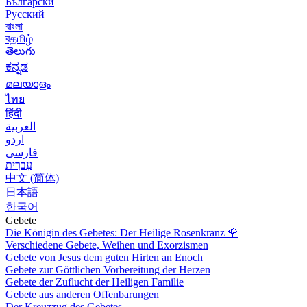
Български
Русский
বাংলা
বதமிழ்
తెలుగు
ಕನ್ನಡ
മലയാളം
ไทย
हिंदी
العربية
اردو
فارسی
עִברִית
中文 (简体)
日本語
한국어
Gebete
Die Königin des Gebetes: Der Heilige Rosenkranz
🌹
Verschiedene Gebete, Weihen und Exorzismen
Gebete von Jesus dem guten Hirten an Enoch
Gebete zur Göttlichen Vorbereitung der Herzen
Gebete der Zuflucht der Heiligen Familie
Gebete aus anderen Offenbarungen
Der Kreuzzug des Gebetes