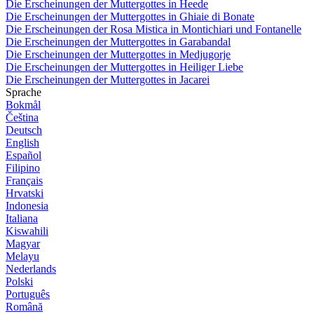
Die Erscheinungen der Muttergottes in Heede
Die Erscheinungen der Muttergottes in Ghiaie di Bonate
Die Erscheinungen der Rosa Mistica in Montichiari und Fontanelle
Die Erscheinungen der Muttergottes in Garabandal
Die Erscheinungen der Muttergottes in Medjugorje
Die Erscheinungen der Muttergottes in Heiliger Liebe
Die Erscheinungen der Muttergottes in Jacarei
Sprache
Bokmål
Čeština
Deutsch
English
Español
Filipino
Français
Hrvatski
Indonesia
Italiana
Kiswahili
Magyar
Melayu
Nederlands
Polski
Português
Română