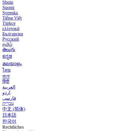
Shqip
Suomi
Svenska
Tiếng Việt
Türkçe
ελληνικά
Български
Русский
தமிழ்
తెలుగు
ಕನ್ನಡ
മലയാളം
ไทย
বাংলা
हिंदी
العربية
اردو
فارسی
עִברִית
中文 (简体)
日本語
한국어
Rechtliches