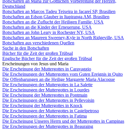
Botschaften an Maria zur Göttlichen Vorbereitung der Herzen,
Deutschland
Botschaften an Marcos Tadeu Teixeira in Jacareí SP, Brasilien
Botschaften an Edson Glauber in Itapiranga AM, Brasilien
Botschaften an die Zuflucht der Heiligen Familie, USA
Botschaften an die Kinder der Erneuerung, USA
Botschaften an John Leary in Rochester NY, USA
Botschaften an Maureen Sweeney-Kyle in North Ridgeville, USA
Botschaften aus verschiedenen Quellen
Suche in den Botschaften
Bücher für die Zeit der großen Trübsal
Englische Bücher für die Zeit der großen Trübsal
Erscheinungen von Jesus und Maria
Die Erscheinung der Muttergottes in Caravaggio
Die Erscheinungen der Muttergottes vom Guten Ereignis in Quito
Die Offenbarungen an die Heilige Margarete Maria Alacoque
Die Erscheinungen der Muttergottes in La Salette
Die Erscheinungen der Muttergottes in Lourdes
Die Erscheinung der Muttergottes in Pontmain
Die Erscheinungen der Muttergottes in Pellevoisin
Die Erscheinung der Muttergottes in Knock
Die Erscheinungen der Muttergottes in Castelpetroso
Die Erscheinungen der Muttergottes in Fatima
Die Erscheinung Unseres Herrn und der Muttergottes in Campinas
Die Erscheinungen der Muttergottes in Beauraing