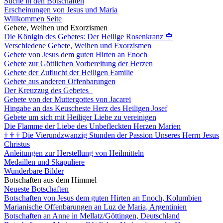
Suche in den Botschaften
Erscheinungen von Jesus und Maria
Willkommen Seite
Gebete, Weihen und Exorzismen
Die Königin des Gebetes: Der Heilige Rosenkranz
🌹
Verschiedene Gebete, Weihen und Exorzismen
Gebete von Jesus dem guten Hirten an Enoch
Gebete zur Göttlichen Vorbereitung der Herzen
Gebete der Zuflucht der Heiligen Familie
Gebete aus anderen Offenbarungen
Der Kreuzzug des Gebetes
Gebete von der Muttergottes von Jacarei
Hingabe an das Keuscheste Herz des Heiligen Josef
Gebete um sich mit Heiliger Liebe zu vereinigen
Die Flamme der Liebe des Unbefleckten Herzen Marien
†
†
†
Die Vierundzwanzig Stunden der Passion Unseres Herrn Jesus
Christus
Anleitungen zur Herstellung von Heilmitteln
Medaillen und Skapuliere
Wunderbare Bilder
Botschaften aus dem Himmel
Neueste Botschaften
Botschaften von Jesus dem guten Hirten an Enoch, Kolumbien
Marianische Offenbarungen an Luz de Maria, Argentinien
Botschaften an Anne in Mellatz/Göttingen, Deutschland