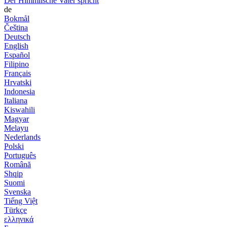
Der Himmlische Vater spricht
de
Bokmål
Čeština
Deutsch
English
Español
Filipino
Français
Hrvatski
Indonesia
Italiana
Kiswahili
Magyar
Melayu
Nederlands
Polski
Português
Română
Shqip
Suomi
Svenska
Tiếng Việt
Türkçe
ελληνικά