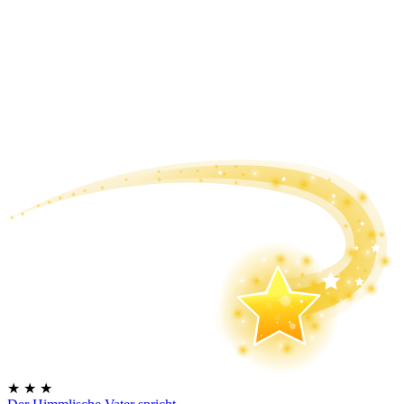
★
★
★