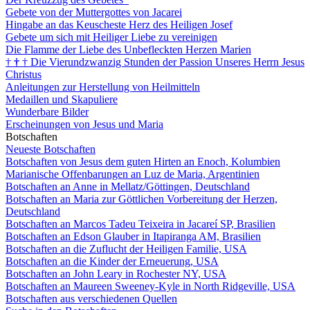
Gebete von der Muttergottes von Jacarei
Hingabe an das Keuscheste Herz des Heiligen Josef
Gebete um sich mit Heiliger Liebe zu vereinigen
Die Flamme der Liebe des Unbefleckten Herzen Marien
†
†
†
Die Vierundzwanzig Stunden der Passion Unseres Herrn Jesus
Christus
Anleitungen zur Herstellung von Heilmitteln
Medaillen und Skapuliere
Wunderbare Bilder
Erscheinungen von Jesus und Maria
Botschaften
Neueste Botschaften
Botschaften von Jesus dem guten Hirten an Enoch, Kolumbien
Marianische Offenbarungen an Luz de Maria, Argentinien
Botschaften an Anne in Mellatz/Göttingen, Deutschland
Botschaften an Maria zur Göttlichen Vorbereitung der Herzen,
Deutschland
Botschaften an Marcos Tadeu Teixeira in Jacareí SP, Brasilien
Botschaften an Edson Glauber in Itapiranga AM, Brasilien
Botschaften an die Zuflucht der Heiligen Familie, USA
Botschaften an die Kinder der Erneuerung, USA
Botschaften an John Leary in Rochester NY, USA
Botschaften an Maureen Sweeney-Kyle in North Ridgeville, USA
Botschaften aus verschiedenen Quellen