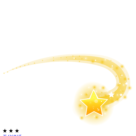
★
★
★