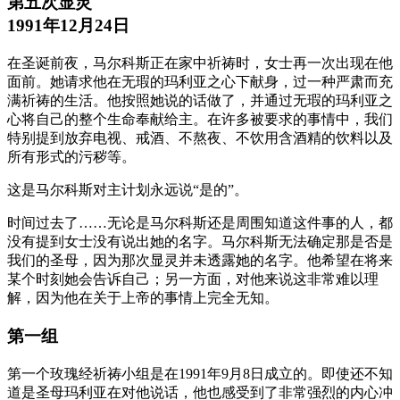
第五次显灵
1991年12月24日
在圣诞前夜，马尔科斯正在家中祈祷时，女士再一次出现在他
面前。她请求他在无瑕的玛利亚之心下献身，过一种严肃而充
满祈祷的生活。他按照她说的话做了，并通过无瑕的玛利亚之
心将自己的整个生命奉献给主。在许多被要求的事情中，我们
特别提到放弃电视、戒酒、不熬夜、不饮用含酒精的饮料以及
所有形式的污秽等。
这是马尔科斯对主计划永远说“是的”。
时间过去了……无论是马尔科斯还是周围知道这件事的人，都
没有提到女士没有说出她的名字。马尔科斯无法确定那是否是
我们的圣母，因为那次显灵并未透露她的名字。他希望在将来
某个时刻她会告诉自己；另一方面，对他来说这非常难以理
解，因为他在关于上帝的事情上完全无知。
第一组
第一个玫瑰经祈祷小组是在1991年9月8日成立的。即使还不知
道是圣母玛利亚在对他说话，他也感受到了非常强烈的内心冲