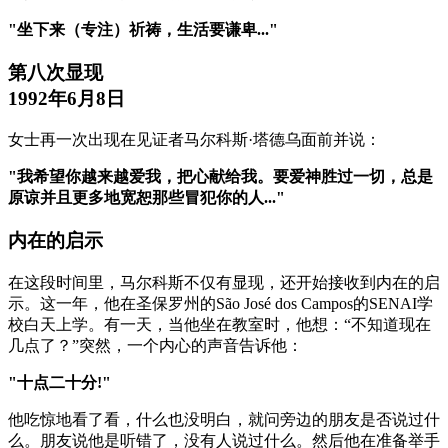
"坐下来（专注）祈祷，生活要谦卑..."
第八次显现
1992年6月8日
女士再一次出现在见证者马尔科斯·塔德乌面前并说：
"我希望你越来越爱我，把心献给我。要爱神胜过一切，总是
原谅并且更多地宽恕那些冒犯你的人..."
内在的启示
在这段时间里，马尔科斯不仅有显现，还开始接收到内在的启
示。这一年，他在圣保罗州的São José dos Campos的SENAI学
校白天上学。有一天，当他坐在教室时，他想：“不知道现在
几点了？”突然，一个内心的声音告诉他：
"十点二十分!"
他吃惊地看了看，什么也没明白，就问旁边的朋友是否说过什
么。朋友说他是听错了，没有人说过什么。然后他在准备举手