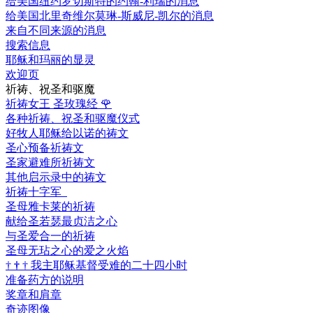
给美国纽约罗切斯特的约翰-利瑞的消息
给美国北里奇维尔莫琳-斯威尼-凯尔的消息
来自不同来源的消息
搜索信息
耶稣和玛丽的显灵
欢迎页
祈祷、祝圣和驱魔
祈祷女王 圣玫瑰经
🌹
各种祈祷、祝圣和驱魔仪式
好牧人耶稣给以诺的祷文
圣心预备祈祷文
圣家避难所祈祷文
其他启示录中的祷文
祈祷十字军
圣母雅卡莱的祈祷
献给圣若瑟最贞洁之心
与圣爱合一的祈祷
圣母无玷之心的爱之火焰
†
†
†
我主耶稣基督受难的二十四小时
准备药方的说明
奖章和肩章
奇迹图像