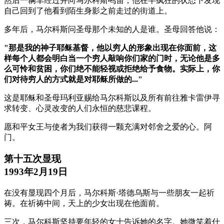
然后一辆车经过并向马尔科斯鸣笛，他在半疯狂的状态下发现
自己回到了他看到陌生身影之前走过的街道上。
多年后，马尔科斯问圣母那个未知的人是谁。圣母回答他说：
"那是我的神子耶稣基督，他以穷人的形象出现在你面前，这
样每个人都会明白当一个穷人敲响你们家的门时，无论他是多
么可怜和贫困，你们绝不能轻视或拒绝给予食物。实际上，你
们对待穷人的方式就是对耶稣所做的..."
这是耶稣和圣母玛利亚赐给马尔科斯以及所有前往雅卡雷伊寻
求转变、心灵改变的人们永恒的慈悲课程。
愿和平女王与使者为我们获得一颗充满对邻舍之爱的心。阿
门。
第十五次显现
1993年2月19日
在没有显现四个月后，马尔科斯·塔德乌斯与一些朋友一起祈
祷。在祈祷中间，天上的少女出现在他面前。
三次，马尔科斯坚持要年轻的女士告诉她的名字。她微笑着什