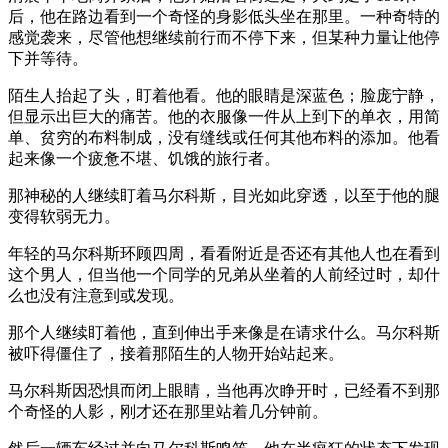
后，他在路边看到一个奇怪的身影低头坐在那里。一种奇特的
感觉袭来，尽管他想继续前行而不停下来，但某种力量让他停
下并等待。
陌生人抬起了头，盯着他看。他的眼睛是深蓝色；脸庞宁静，
但显示出巨大的痛苦。他的衣服像一件从上到下的单衣，用简
单、贫穷的布料制成，没有缝线或任何其他布料的添加。他看
起来像一个疲惫不堪、饥饿的旅行者。
那神秘的人继续盯着马尔科斯，目光如此穿透，以至于他的腿
变得软弱无力。
年轻的马尔科斯环顾四周，看看附近是否还有其他人也在看到
这个男人，但当他一个同学的兄弟从坐着的人前经过时，却什
么也没有注意到或发现。
那个人继续盯着他，直到伸出手来像是在请求什么。马尔科斯
被吓得僵住了，接着那陌生的人物开始站起来。
马尔科斯因恐惧而闭上眼睛，当他再次睁开时，已经看不到那
个奇怪的人影，刚才还在那里站着几分钟前。