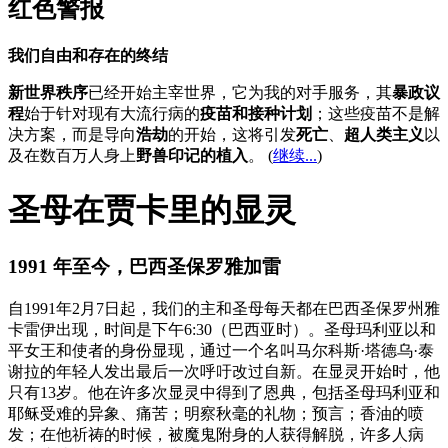
红色警报
我们自由和存在的终结
新世界秩序
已经开始主宰世界，它为我的对手服务，其
暴政议
程
始于针对现有大流行病的
疫苗和接种计划
；这些疫苗不是解
决方案，而是导向
浩劫
的开始，这将引发
死亡
、
超人类主义
以
及在数百万人身上
野兽印记的植入
。 (
继续...
)
圣母在贾卡里的显灵
1991 年至今，巴西圣保罗雅加雷
自1991年2月7日起，我们的主和圣母每天都在巴西圣保罗州雅
卡雷伊出现，时间是下午6:30（巴西亚时）。圣母玛利亚以和
平女王和使者的身份显现，通过一个名叫马尔科斯·塔德乌·泰
谢拉的年轻人发出最后一次呼吁改过自新。在显灵开始时，他
只有13岁。他在许多次显灵中得到了恩典，包括圣母玛利亚和
耶稣受难的异象、痛苦；明察秋毫的礼物；预言；香油的喷
发；在他祈祷的时候，被魔鬼附身的人获得解脱，许多人病