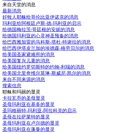
来自天堂的消息
最新消息
好牧人耶稣给哥伦比亚伊诺克的消息
玛利亚给阿根廷卢斯-德-玛利亚的启示
给德国梅拉茨/哥廷根的安妮的消息
给德国玛利亚的心灵神圣预备的消息
给巴西雅加雷的马科斯-塔杜-特谢拉的消息
给巴西伊塔皮兰加的埃德森-格劳贝尔的消息
给美国圣家避难所的消息
给美国复兴儿童的消息
给美国纽约罗切斯特的约翰-利瑞的消息
给美国北里奇维尔莫琳-斯威尼-凯尔的消息
来自不同来源的消息
搜索信息
耶稣和玛丽的显灵
卡拉瓦乔的圣母显灵
圣母玛利亚在基多的显灵
圣玛格丽特-玛利亚-阿拉科克的启示
圣母在拉萨莱特的显灵
圣母玛利亚在卢尔德的显灵
圣母玛利亚在蓬曼的显灵