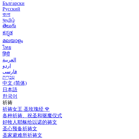
Български
Русский
বাংলা
বதமிழ்
తెలుగు
ಕನ್ನಡ
മലയാളം
ไทย
हिंदी
العربية
اردو
فارسی
עִברִית
中文 (简体)
日本語
한국어
祈祷
祈祷女王 圣玫瑰经
🌹
各种祈祷、祝圣和驱魔仪式
好牧人耶稣给以诺的祷文
圣心预备祈祷文
圣家避难所祈祷文