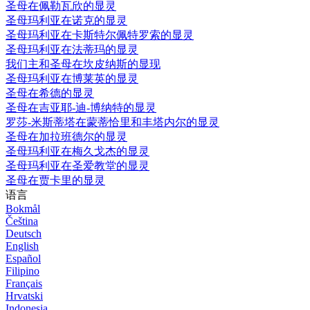
圣母在佩勒瓦欣的显灵
圣母玛利亚在诺克的显灵
圣母玛利亚在卡斯特尔佩特罗索的显灵
圣母玛利亚在法蒂玛的显灵
我们主和圣母在坎皮纳斯的显现
圣母玛利亚在博莱英的显灵
圣母在希德的显灵
圣母在吉亚耶-迪-博纳特的显灵
罗莎-米斯蒂塔在蒙蒂恰里和丰塔内尔的显灵
圣母在加拉班德尔的显灵
圣母玛利亚在梅久戈杰的显灵
圣母玛利亚在圣爱教堂的显灵
圣母在贾卡里的显灵
语言
Bokmål
Čeština
Deutsch
English
Español
Filipino
Français
Hrvatski
Indonesia