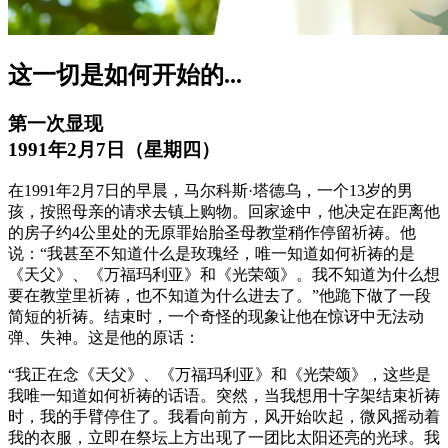
这一切是如何开始的...
第一次显现
1991年2月7日（星期四）
在1991年2月7日的早晨，马尔科斯·塔德乌，一个13岁的男
孩，按照母亲的请求去镇上购物。回家途中，他决定在距离他
的房子约4公里处的无原罪始胎圣母教堂稍作停留祈祷。他
说：“我甚至不知道什么是玫瑰经，唯一知道如何祈祷的是
《天父》、《万福玛利亚》和《光荣颂》。我不知道为什么想
要在教堂里祈祷，也不知道为什么进去了。”他跪下做了一段
简短的祈祷。结束时，一个奇怪的现象让他在惊讶中无法动
弹、失神。这是他的原话：
“我正在念《天父》、《万福玛利亚》和《光荣颂》，这些是
我唯一知道如何祈祷的话语。突然，当我想用十字架结束祈祷
时，我的手臂停住了。我看向前方，风开始吹起，微风摇动着
我的衣服，立即在祭坛上方出现了一团比太阳还亮的光球。我