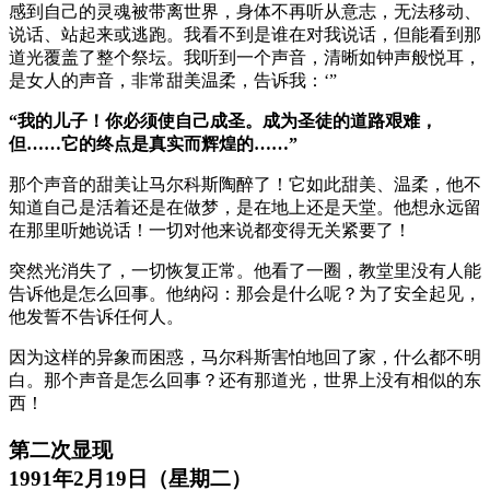
感到自己的灵魂被带离世界，身体不再听从意志，无法移动、
说话、站起来或逃跑。我看不到是谁在对我说话，但能看到那
道光覆盖了整个祭坛。我听到一个声音，清晰如钟声般悦耳，
是女人的声音，非常甜美温柔，告诉我：‘”
“我的儿子！你必须使自己成圣。成为圣徒的道路艰难，
但……它的终点是真实而辉煌的……”
那个声音的甜美让马尔科斯陶醉了！它如此甜美、温柔，他不
知道自己是活着还是在做梦，是在地上还是天堂。他想永远留
在那里听她说话！一切对他来说都变得无关紧要了！
突然光消失了，一切恢复正常。他看了一圈，教堂里没有人能
告诉他是怎么回事。他纳闷：那会是什么呢？为了安全起见，
他发誓不告诉任何人。
因为这样的异象而困惑，马尔科斯害怕地回了家，什么都不明
白。那个声音是怎么回事？还有那道光，世界上没有相似的东
西！
第二次显现
1991年2月19日（星期二）