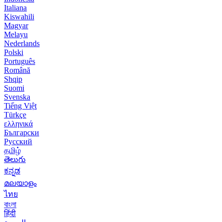
Italiana
Kiswahili
Magyar
Melayu
Nederlands
Polski
Português
Română
Shqip
Suomi
Svenska
Tiếng Việt
Türkçe
ελληνικά
Български
Русский
தமிழ்
తెలుగు
ಕನ್ನಡ
മലയാളം
ไทย
বাংলা
हिंदी