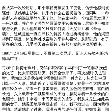
自从第一次经历后，那个年轻男孩发生了变化。仿佛他感到被
驱使、被感动去祈祷。似乎有什么在困扰着他，但同时，一种
前所未有的深沉平静包围了他。他在家中的一个抽屉里发现了
一串念珠，并产生了强烈的愿望要用它来祈祷，尽管他不知道
该怎么做，因为他知道的只有如何说《天父经》和《圣母
颂》。这就是他一直在寻找的解脱！通过祈祷念珠，他的渴望
得到了满足，体验到难以言喻的平静与喜悦。从那以后，有了
更多的念珠，几乎整天都在祈祷，被那神秘的冲动所驱使。
1991年2月19日星期二，圣母第二次显现。见证人马尔科斯·塔
德乌讲述：
“我正在祈祷念珠时，突然在我家客厅里看到了一道非常强烈
的光芒，比太阳还要明亮。我完全惊呆了，再次感到‘失去理
智’。我知道这是我在教堂看到过的同一种光芒，从光芒中显
现出一个人形。她走近了；我看得很清楚：她是一个大约18岁
的年轻女子，穿着一件微带灰色、转为蓝色的连衣裙，雪白的
长袍，头上戴着十二颗星组成的王冠，腰间系着一条长长的白
色腰带。她手中拿着一串闪亮发光的念珠。我从未见过如此美
丽的女子。她温柔地示意我走近一些。我不敢过去，因为我很
害怕。然后她走了过来。我没有勇气说任何话。她微笑着，那