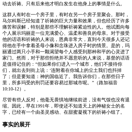
动去祈祷。只有后来他才明白发生在他身上的事情是什么。
这群人有时在一个房子里，有时在另一个房子里聚会。那时，
马尔科斯已经知道了祈祷的巨大力量和效果，但也经历了许多
痛苦和误解，特别是那些不理解祈祷紧迫性的人。他试图向每
个人展示玛丽是一位充满爱心、温柔和善良的母亲。对于接受
他的话语和祈祷的人来说，恩典非常大，直到今天很多人还记
得他在手中拿着圣母小像和念珠进入房子时的情景。是的，玛
丽通过两只小手和一颗渴望每个人感受到那种和平的心灵进了
家门。然而，对于那些拒绝并不愿意听的人来说，基督的话语
是值得记住的：“但如果你们进入一个城市，他们不接待你
们，就出去到街上说：‘连附着在你城上的尘土我们也抖掉
了；但是要知道：神的国临近了。我告诉你们，在那些日子
里，所多玛受的刑罚还要容易过那城市呢。”（路加福音
10:10-12）。
尽管有些人反对，他毫无畏惧地继续前进，没有气馁也没有退
缩。因此，早在1991年，即使还不知道天上的神秘女士的名
字，已经有一个由圣灵感动、在甜蜜凝视下的祈祷小组了。
事实的展开