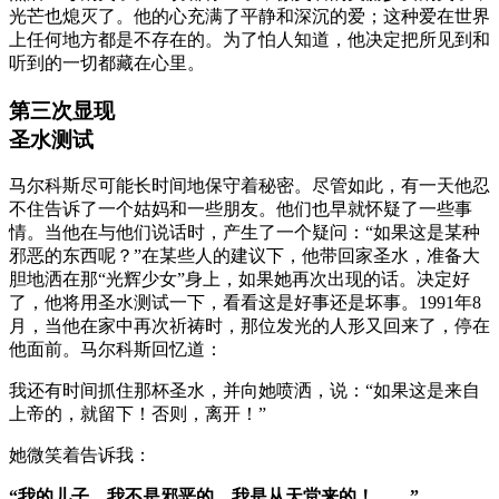
光芒也熄灭了。他的心充满了平静和深沉的爱；这种爱在世界
上任何地方都是不存在的。为了怕人知道，他决定把所见到和
听到的一切都藏在心里。
第三次显现
圣水测试
马尔科斯尽可能长时间地保守着秘密。尽管如此，有一天他忍
不住告诉了一个姑妈和一些朋友。他们也早就怀疑了一些事
情。当他在与他们说话时，产生了一个疑问：“如果这是某种
邪恶的东西呢？”在某些人的建议下，他带回家圣水，准备大
胆地洒在那“光辉少女”身上，如果她再次出现的话。决定好
了，他将用圣水测试一下，看看这是好事还是坏事。1991年8
月，当他在家中再次祈祷时，那位发光的人形又回来了，停在
他面前。马尔科斯回忆道：
我还有时间抓住那杯圣水，并向她喷洒，说：“如果这是来自
上帝的，就留下！否则，离开！”
她微笑着告诉我：
“我的儿子，我不是邪恶的。我是从天堂来的！……”