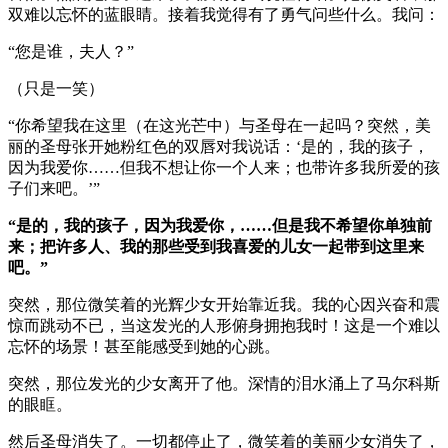
双难以忘怀的蓝眼睛。接着我觉得有了勇气问些什么。我问：
“您是谁，夫人？”
（只是一笑）
“你希望我在这里（在这光芒中）与圣母在一起吗？突然，美
丽的圣母张开她粉红色的双唇对我说话：‘是的，我的孩子，
因为我爱你……但我不想让你一个人来；也带许多我所爱的孩
子们来吧。’”
“是的，我的孩子，因为我爱你，……但是我不希望你单独前
来；把许多人、我的那些受到我喜爱的儿女一起带到这里来
吧。”
突然，那位微笑着的光辉少女开始靠近我。我的心因兴奋和震
惊而跳动不已，当这发光的人形俯身拥抱我时！这是一个难以
忘怀的场景！甚至能感受到她的心跳。
突然，那位发光的少女离开了他。深情的泪水涌上了马尔科斯
的眼眶。
然后圣母消失了。一切都停止了，微笑着的美丽少女消失了，