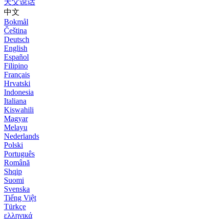
天父说话
中文
Bokmål
Čeština
Deutsch
English
Español
Filipino
Français
Hrvatski
Indonesia
Italiana
Kiswahili
Magyar
Melayu
Nederlands
Polski
Português
Română
Shqip
Suomi
Svenska
Tiếng Việt
Türkçe
ελληνικά