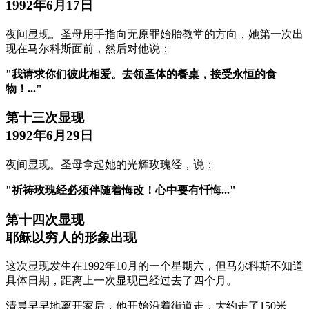
1992年6月17日
夜间显现。圣母用手指向无原罪始胎教堂的方向，她第一次出
现在马尔科斯面前，然后对他说：
"我请求你们彼此相爱。去领圣体的餐桌，接受永恒的食
物！..."
第十三次显现
1992年6月29日
夜间显现。圣母拿起她的光辉玫瑰经，说：
"祈祷玫瑰经必须伴随着悔改！心中要有忏悔..."
第十四次显现
耶稣以穷人的形象出现
这次显现发生在1992年10月的一个星期六，但马尔科斯不知道
具体日期，距离上一次显现已经过去了四个月。
清晨早早地离开家后，他开始沿着街道走，大约走了150米