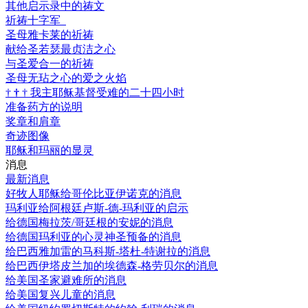
其他启示录中的祷文
祈祷十字军
圣母雅卡莱的祈祷
献给圣若瑟最贞洁之心
与圣爱合一的祈祷
圣母无玷之心的爱之火焰
†
†
†
我主耶稣基督受难的二十四小时
准备药方的说明
奖章和肩章
奇迹图像
耶稣和玛丽的显灵
消息
最新消息
好牧人耶稣给哥伦比亚伊诺克的消息
玛利亚给阿根廷卢斯-德-玛利亚的启示
给德国梅拉茨/哥廷根的安妮的消息
给德国玛利亚的心灵神圣预备的消息
给巴西雅加雷的马科斯-塔杜-特谢拉的消息
给巴西伊塔皮兰加的埃德森-格劳贝尔的消息
给美国圣家避难所的消息
给美国复兴儿童的消息