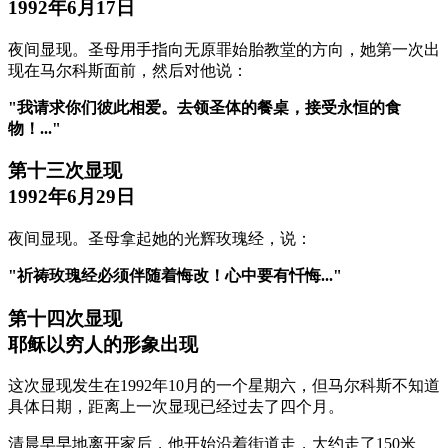
1992年6月17日
夜间显现。圣母用手指向无原罪始胎教堂的方向，她第一次出
现在马尔科斯面前，然后对他说：
"我请求你们彼此相爱。去领圣体的餐桌，接受永恒的食
物！..."
第十三次显现
1992年6月29日
夜间显现。圣母拿起她的光辉玫瑰经，说：
"祈祷玫瑰经必须伴随着悔改！心中要有忏悔..."
第十四次显现
耶稣以穷人的形象出现
这次显现发生在1992年10月的一个星期六，但马尔科斯不知道
具体日期，距离上一次显现已经过去了四个月。
清晨早早地离开家后，他开始沿着街道走，大约走了150米