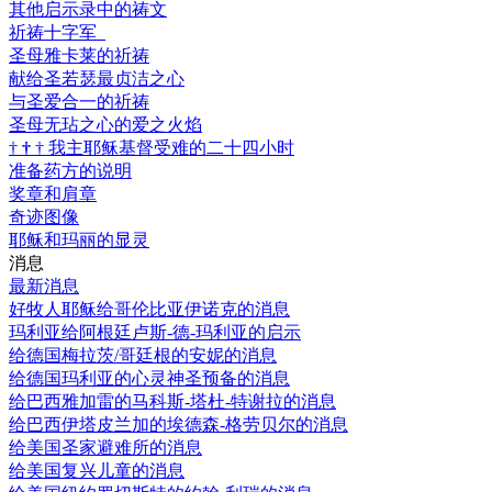
其他启示录中的祷文
祈祷十字军
圣母雅卡莱的祈祷
献给圣若瑟最贞洁之心
与圣爱合一的祈祷
圣母无玷之心的爱之火焰
†
†
†
我主耶稣基督受难的二十四小时
准备药方的说明
奖章和肩章
奇迹图像
耶稣和玛丽的显灵
消息
最新消息
好牧人耶稣给哥伦比亚伊诺克的消息
玛利亚给阿根廷卢斯-德-玛利亚的启示
给德国梅拉茨/哥廷根的安妮的消息
给德国玛利亚的心灵神圣预备的消息
给巴西雅加雷的马科斯-塔杜-特谢拉的消息
给巴西伊塔皮兰加的埃德森-格劳贝尔的消息
给美国圣家避难所的消息
给美国复兴儿童的消息