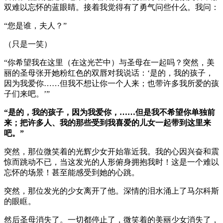
双难以忘怀的蓝眼睛。接着我觉得有了勇气问些什么。我问：
“您是谁，夫人？”
（只是一笑）
“你希望我在这里（在这光芒中）与圣母在一起吗？突然，美
丽的圣母张开她粉红色的双唇对我说话：‘是的，我的孩子，
因为我爱你……但我不想让你一个人来；也带许多我所爱的孩
子们来吧。’”
“是的，我的孩子，因为我爱你，……但是我不希望你单独前
来；把许多人、我的那些受到我喜爱的儿女一起带到这里来
吧。”
突然，那位微笑着的光辉少女开始靠近我。我的心因兴奋和震
惊而跳动不已，当这发光的人形俯身拥抱我时！这是一个难以
忘怀的场景！甚至能感受到她的心跳。
突然，那位发光的少女离开了他。深情的泪水涌上了马尔科斯
的眼眶。
然后圣母消失了。一切都停止了，微笑着的美丽少女消失了，