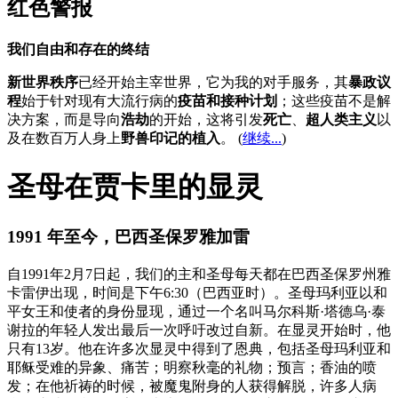
红色警报
我们自由和存在的终结
新世界秩序
已经开始主宰世界，它为我的对手服务，其
暴政议
程
始于针对现有大流行病的
疫苗和接种计划
；这些疫苗不是解
决方案，而是导向
浩劫
的开始，这将引发
死亡
、
超人类主义
以
及在数百万人身上
野兽印记的植入
。 (
继续...
)
圣母在贾卡里的显灵
1991 年至今，巴西圣保罗雅加雷
自1991年2月7日起，我们的主和圣母每天都在巴西圣保罗州雅
卡雷伊出现，时间是下午6:30（巴西亚时）。圣母玛利亚以和
平女王和使者的身份显现，通过一个名叫马尔科斯·塔德乌·泰
谢拉的年轻人发出最后一次呼吁改过自新。在显灵开始时，他
只有13岁。他在许多次显灵中得到了恩典，包括圣母玛利亚和
耶稣受难的异象、痛苦；明察秋毫的礼物；预言；香油的喷
发；在他祈祷的时候，被魔鬼附身的人获得解脱，许多人病