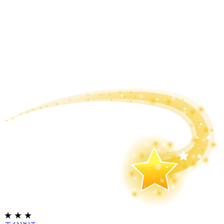
★
★
★