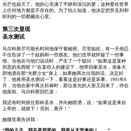
光芒也熄灭了。他的心充满了平静和深沉的爱；这种爱在世界
上任何地方都是不存在的。为了怕人知道，他决定把所见到和
听到的一切都藏在心里。
第三次显现
圣水测试
马尔科斯尽可能长时间地保守着秘密。尽管如此，有一天他忍
不住告诉了一个姑妈和一些朋友。他们也早就怀疑了一些事
情。当他在与他们说话时，产生了一个疑问：“如果这是某种
邪恶的东西呢？”在某些人的建议下，他带回家圣水，准备大
胆地洒在那“光辉少女”身上，如果她再次出现的话。决定好
了，他将用圣水测试一下，看看这是好事还是坏事。1991年8
月，当他在家中再次祈祷时，那位发光的人形又回来了，停在
他面前。马尔科斯回忆道：
我还有时间抓住那杯圣水，并向她喷洒，说：“如果这是来自
上帝的，就留下！否则，离开！”
她微笑着告诉我：
“我的儿子，我不是邪恶的。我是从天堂来的！……”