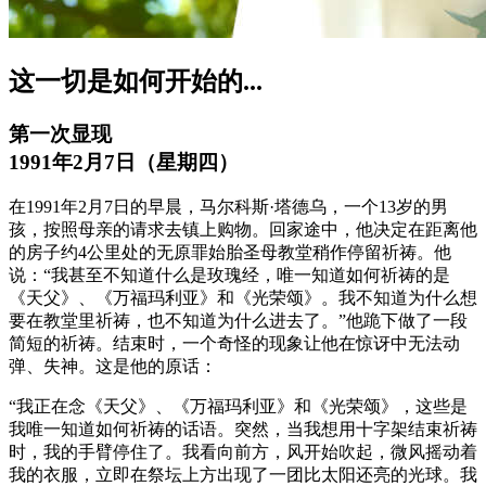
这一切是如何开始的...
第一次显现
1991年2月7日（星期四）
在1991年2月7日的早晨，马尔科斯·塔德乌，一个13岁的男
孩，按照母亲的请求去镇上购物。回家途中，他决定在距离他
的房子约4公里处的无原罪始胎圣母教堂稍作停留祈祷。他
说：“我甚至不知道什么是玫瑰经，唯一知道如何祈祷的是
《天父》、《万福玛利亚》和《光荣颂》。我不知道为什么想
要在教堂里祈祷，也不知道为什么进去了。”他跪下做了一段
简短的祈祷。结束时，一个奇怪的现象让他在惊讶中无法动
弹、失神。这是他的原话：
“我正在念《天父》、《万福玛利亚》和《光荣颂》，这些是
我唯一知道如何祈祷的话语。突然，当我想用十字架结束祈祷
时，我的手臂停住了。我看向前方，风开始吹起，微风摇动着
我的衣服，立即在祭坛上方出现了一团比太阳还亮的光球。我