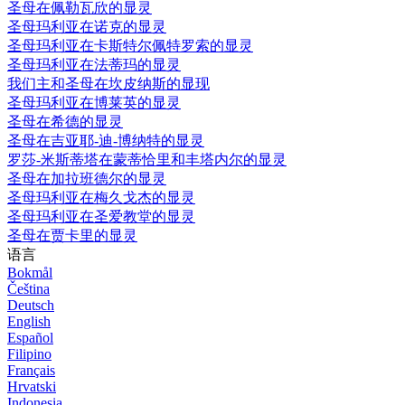
圣母在佩勒瓦欣的显灵
圣母玛利亚在诺克的显灵
圣母玛利亚在卡斯特尔佩特罗索的显灵
圣母玛利亚在法蒂玛的显灵
我们主和圣母在坎皮纳斯的显现
圣母玛利亚在博莱英的显灵
圣母在希德的显灵
圣母在吉亚耶-迪-博纳特的显灵
罗莎-米斯蒂塔在蒙蒂恰里和丰塔内尔的显灵
圣母在加拉班德尔的显灵
圣母玛利亚在梅久戈杰的显灵
圣母玛利亚在圣爱教堂的显灵
圣母在贾卡里的显灵
语言
Bokmål
Čeština
Deutsch
English
Español
Filipino
Français
Hrvatski
Indonesia