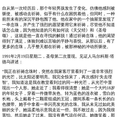
自从第一次经历后，那个年轻男孩发生了变化。仿佛他感到被
驱使、被感动去祈祷。似乎有什么在困扰着他，但同时，一种
前所未有的深沉平静包围了他。他在家中的一个抽屉里发现了
一串念珠，并产生了强烈的愿望要用它来祈祷，尽管他不知道
该怎么做，因为他知道的只有如何说《天父经》和《圣母
颂》。这就是他一直在寻找的解脱！通过祈祷念珠，他的渴望
得到了满足，体验到难以言喻的平静与喜悦。从那以后，有了
更多的念珠，几乎整天都在祈祷，被那神秘的冲动所驱使。
1991年2月19日星期二，圣母第二次显现。见证人马尔科斯·塔
德乌讲述：
“我正在祈祷念珠时，突然在我家客厅里看到了一道非常强烈
的光芒，比太阳还要明亮。我完全惊呆了，再次感到‘失去理
智’。我知道这是我在教堂看到过的同一种光芒，从光芒中显
现出一个人形。她走近了；我看得很清楚：她是一个大约18岁
的年轻女子，穿着一件微带灰色、转为蓝色的连衣裙，雪白的
长袍，头上戴着十二颗星组成的王冠，腰间系着一条长长的白
色腰带。她手中拿着一串闪亮发光的念珠。我从未见过如此美
丽的女子。她温柔地示意我走近一些。我不敢过去，因为我很
害怕。然后她走了过来。我没有勇气说任何话。她微笑着，那