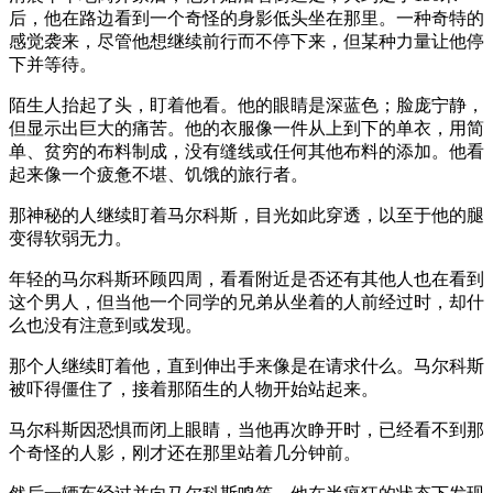
后，他在路边看到一个奇怪的身影低头坐在那里。一种奇特的
感觉袭来，尽管他想继续前行而不停下来，但某种力量让他停
下并等待。
陌生人抬起了头，盯着他看。他的眼睛是深蓝色；脸庞宁静，
但显示出巨大的痛苦。他的衣服像一件从上到下的单衣，用简
单、贫穷的布料制成，没有缝线或任何其他布料的添加。他看
起来像一个疲惫不堪、饥饿的旅行者。
那神秘的人继续盯着马尔科斯，目光如此穿透，以至于他的腿
变得软弱无力。
年轻的马尔科斯环顾四周，看看附近是否还有其他人也在看到
这个男人，但当他一个同学的兄弟从坐着的人前经过时，却什
么也没有注意到或发现。
那个人继续盯着他，直到伸出手来像是在请求什么。马尔科斯
被吓得僵住了，接着那陌生的人物开始站起来。
马尔科斯因恐惧而闭上眼睛，当他再次睁开时，已经看不到那
个奇怪的人影，刚才还在那里站着几分钟前。