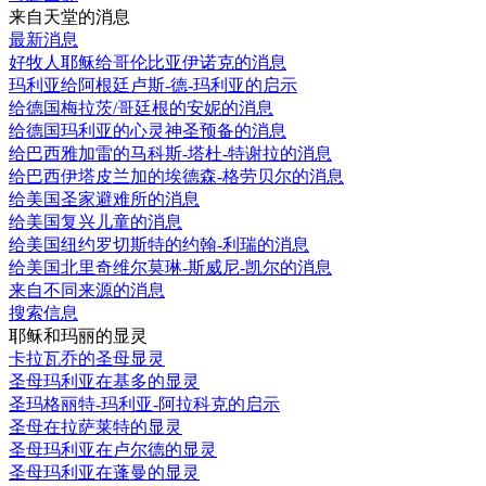
来自天堂的消息
最新消息
好牧人耶稣给哥伦比亚伊诺克的消息
玛利亚给阿根廷卢斯-德-玛利亚的启示
给德国梅拉茨/哥廷根的安妮的消息
给德国玛利亚的心灵神圣预备的消息
给巴西雅加雷的马科斯-塔杜-特谢拉的消息
给巴西伊塔皮兰加的埃德森-格劳贝尔的消息
给美国圣家避难所的消息
给美国复兴儿童的消息
给美国纽约罗切斯特的约翰-利瑞的消息
给美国北里奇维尔莫琳-斯威尼-凯尔的消息
来自不同来源的消息
搜索信息
耶稣和玛丽的显灵
卡拉瓦乔的圣母显灵
圣母玛利亚在基多的显灵
圣玛格丽特-玛利亚-阿拉科克的启示
圣母在拉萨莱特的显灵
圣母玛利亚在卢尔德的显灵
圣母玛利亚在蓬曼的显灵