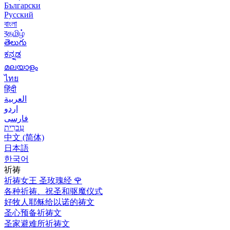
Български
Русский
বাংলা
বதமிழ்
తెలుగు
ಕನ್ನಡ
മലയാളം
ไทย
हिंदी
العربية
اردو
فارسی
עִברִית
中文 (简体)
日本語
한국어
祈祷
祈祷女王 圣玫瑰经
🌹
各种祈祷、祝圣和驱魔仪式
好牧人耶稣给以诺的祷文
圣心预备祈祷文
圣家避难所祈祷文