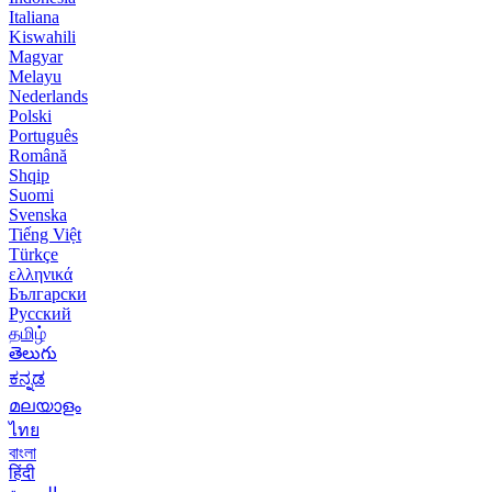
Italiana
Kiswahili
Magyar
Melayu
Nederlands
Polski
Português
Română
Shqip
Suomi
Svenska
Tiếng Việt
Türkçe
ελληνικά
Български
Русский
தமிழ்
తెలుగు
ಕನ್ನಡ
മലയാളം
ไทย
বাংলা
हिंदी