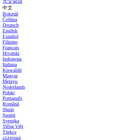
天父说话
中文
Bokmål
Čeština
Deutsch
English
Español
Filipino
Français
Hrvatski
Indonesia
Italiana
Kiswahili
Magyar
Melayu
Nederlands
Polski
Português
Română
Shqip
Suomi
Svenska
Tiếng Việt
Türkçe
ελληνικά