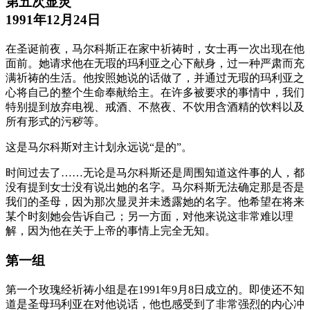
第五次显灵
1991年12月24日
在圣诞前夜，马尔科斯正在家中祈祷时，女士再一次出现在他
面前。她请求他在无瑕的玛利亚之心下献身，过一种严肃而充
满祈祷的生活。他按照她说的话做了，并通过无瑕的玛利亚之
心将自己的整个生命奉献给主。在许多被要求的事情中，我们
特别提到放弃电视、戒酒、不熬夜、不饮用含酒精的饮料以及
所有形式的污秽等。
这是马尔科斯对主计划永远说“是的”。
时间过去了……无论是马尔科斯还是周围知道这件事的人，都
没有提到女士没有说出她的名字。马尔科斯无法确定那是否是
我们的圣母，因为那次显灵并未透露她的名字。他希望在将来
某个时刻她会告诉自己；另一方面，对他来说这非常难以理
解，因为他在关于上帝的事情上完全无知。
第一组
第一个玫瑰经祈祷小组是在1991年9月8日成立的。即使还不知
道是圣母玛利亚在对他说话，他也感受到了非常强烈的内心冲