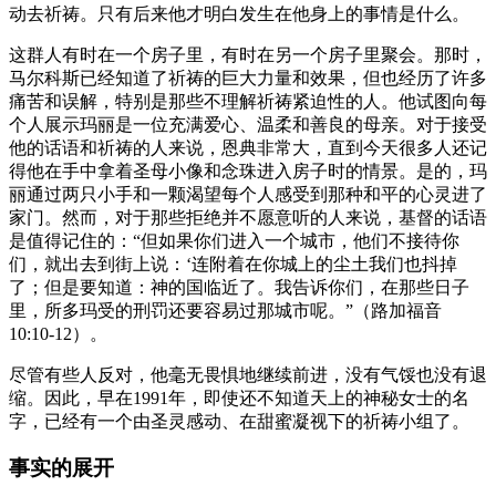
动去祈祷。只有后来他才明白发生在他身上的事情是什么。
这群人有时在一个房子里，有时在另一个房子里聚会。那时，
马尔科斯已经知道了祈祷的巨大力量和效果，但也经历了许多
痛苦和误解，特别是那些不理解祈祷紧迫性的人。他试图向每
个人展示玛丽是一位充满爱心、温柔和善良的母亲。对于接受
他的话语和祈祷的人来说，恩典非常大，直到今天很多人还记
得他在手中拿着圣母小像和念珠进入房子时的情景。是的，玛
丽通过两只小手和一颗渴望每个人感受到那种和平的心灵进了
家门。然而，对于那些拒绝并不愿意听的人来说，基督的话语
是值得记住的：“但如果你们进入一个城市，他们不接待你
们，就出去到街上说：‘连附着在你城上的尘土我们也抖掉
了；但是要知道：神的国临近了。我告诉你们，在那些日子
里，所多玛受的刑罚还要容易过那城市呢。”（路加福音
10:10-12）。
尽管有些人反对，他毫无畏惧地继续前进，没有气馁也没有退
缩。因此，早在1991年，即使还不知道天上的神秘女士的名
字，已经有一个由圣灵感动、在甜蜜凝视下的祈祷小组了。
事实的展开