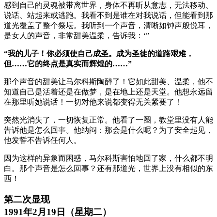
感到自己的灵魂被带离世界，身体不再听从意志，无法移动、
说话、站起来或逃跑。我看不到是谁在对我说话，但能看到那
道光覆盖了整个祭坛。我听到一个声音，清晰如钟声般悦耳，
是女人的声音，非常甜美温柔，告诉我：‘”
“我的儿子！你必须使自己成圣。成为圣徒的道路艰难，
但……它的终点是真实而辉煌的……”
那个声音的甜美让马尔科斯陶醉了！它如此甜美、温柔，他不
知道自己是活着还是在做梦，是在地上还是天堂。他想永远留
在那里听她说话！一切对他来说都变得无关紧要了！
突然光消失了，一切恢复正常。他看了一圈，教堂里没有人能
告诉他是怎么回事。他纳闷：那会是什么呢？为了安全起见，
他发誓不告诉任何人。
因为这样的异象而困惑，马尔科斯害怕地回了家，什么都不明
白。那个声音是怎么回事？还有那道光，世界上没有相似的东
西！
第二次显现
1991年2月19日（星期二）