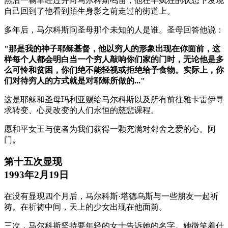
然后一辆车经过并向马尔科斯鸣笛，他在半疯狂的状态下发现
自己回到了他看到陌生身影之前走过的街道上。
多年后，马尔科斯问圣母那个未知的人是谁。圣母回答他说：
"那是我的神子耶稣基督，他以穷人的形象出现在你面前，这
样每个人都会明白当一个穷人敲响你们家的门时，无论他是多
么可怜和贫困，你们绝不能轻视或拒绝给予食物。实际上，你
们对待穷人的方式就是对耶稣所做的..."
这是耶稣和圣母玛利亚赐给马尔科斯以及所有前往雅卡雷伊寻
求转变、心灵改变的人们永恒的慈悲课程。
愿和平女王与使者为我们获得一颗充满对邻舍之爱的心。阿
门。
第十五次显现
1993年2月19日
在没有显现四个月后，马尔科斯·塔德乌斯与一些朋友一起祈
祷。在祈祷中间，天上的少女出现在他面前。
三次，马尔科斯坚持要年轻的女士告诉她的名字。她微笑着什