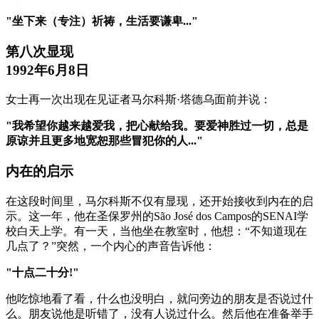
"坐下来（专注）祈祷，生活要谦卑..."
第八次显现
1992年6月8日
女士再一次出现在见证者马尔科斯·塔德乌面前并说：
"我希望你越来越爱我，把心献给我。要爱神胜过一切，总是
原谅并且更多地宽恕那些冒犯你的人..."
内在的启示
在这段时间里，马尔科斯不仅有显现，还开始接收到内在的启
示。这一年，他在圣保罗州的São José dos Campos的SENAI学
校白天上学。有一天，当他坐在教室时，他想：“不知道现在
几点了？”突然，一个内心的声音告诉他：
"十点二十分!"
他吃惊地看了看，什么也没明白，就问旁边的朋友是否说过什
么。朋友说他是听错了，没有人说过什么。然后他在准备举手