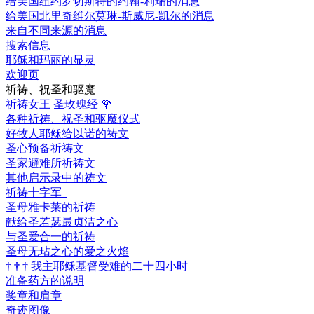
给美国纽约罗切斯特的约翰-利瑞的消息
给美国北里奇维尔莫琳-斯威尼-凯尔的消息
来自不同来源的消息
搜索信息
耶稣和玛丽的显灵
欢迎页
祈祷、祝圣和驱魔
祈祷女王 圣玫瑰经
🌹
各种祈祷、祝圣和驱魔仪式
好牧人耶稣给以诺的祷文
圣心预备祈祷文
圣家避难所祈祷文
其他启示录中的祷文
祈祷十字军
圣母雅卡莱的祈祷
献给圣若瑟最贞洁之心
与圣爱合一的祈祷
圣母无玷之心的爱之火焰
†
†
†
我主耶稣基督受难的二十四小时
准备药方的说明
奖章和肩章
奇迹图像