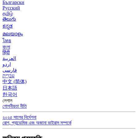
Български
Русский
தமிழ்
తెలుగు
ಕನ್ನಡ
മലയാളം
ไทย
বাংলা
हिंदी
العربية
اردو
فارسی
עִברִית
中文 (简体)
日本語
한국어
লেগাল
গোপনীয়তা নীতি
২০২৫ সালের নির্দেশনা
রোগ, প্যান্ডেমিক এবং অজানা ভাইরাস সম্পর্কে