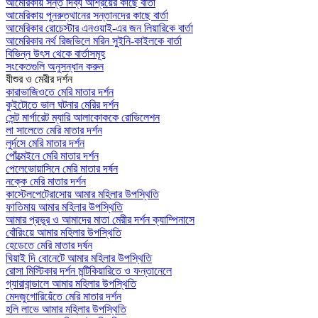
আমেরিকায় সন্ত দিব্য আশ্রয়ের কাছে বার্তা
আমেরিকায় পুনরুত্থানের সন্তানদের কাছে বার্তা
আমেরিকার রোচেস্টার এনওয়াই-এর জন লিয়ারিকে বার্তা
আমেরিকার নর্থ রিজভিলে মরিন সুইনি-কাইলকে বার্তা
বিভিন্ন উৎস থেকে বার্তাসমূহ
সংকেতগুলি অনুসন্ধান করুন
যীশুর ও মেরীর দর্শন
কারাভাজিওতে মেরি মাতার দর্শন
কুইটোতে ভাল ঘটনার মেরির দর্শন
সেন্ট মার্গারেট ম্যারি আলাকোককে রোভিলেশন
লা সালেতে মেরি মাতার দর্শন
লুর্দসে মেরি মাতার দর্শন
পোঁত্মেইনে মেরি মাতার দর্শন
পেলেভোয়াসিনে মেরি মাতার দর্ষন
নক্কে মেরি মাতার দর্শন
কাস্টেলপেট্রোসোয় আমার মহিলার উপস্থিতি
ফাতিমায় আমার মহিলার উপস্থিতি
আমার প্রভুর ও আমাদের মাতা মেরীর দর্শন ক্যাম্পিনাসে
বোঁরিংয়ে আমার মহিলার উপস্থিতি
হেডেতে মেরি মাতার দর্ষন
ঘিয়াই দি বোনেটে আমার মহিলার উপস্থিতি
রোসা মিস্টিকার দর্শন মন্টিকিয়ারিতে ও ফন্তানেলে
গ্যারাবান্ডালে আমার মহিলার উপস্থিতি
মেদজুগোরিয়েঁতে মেরি মাতার দর্শন
হলি লাভে আমার মহিলার উপস্থিতি