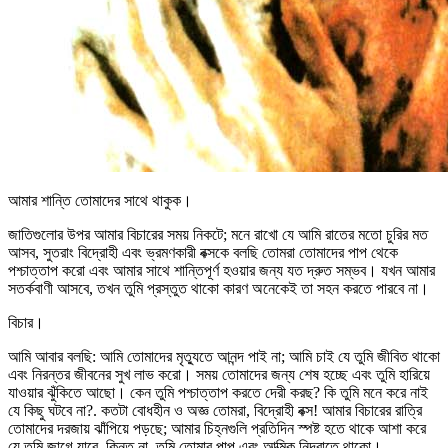
আমার শান্তি তোমাদের সাথে থাকুক।
জাতিগুলোর উপর আমার বিচারের সময় নিকটে; মনে রাখো যে আমি রাতের মতো চুরির মত
আসব, সুতরাং বিদ্রোহী এবং ভ্রমণকারী বক্সকে বলছি তোমরা তোমাদের পাপ থেকে
পশ্চাত্তাপ করো এবং আমার সাথে শান্তিপূর্ণ হওয়ার জন্য যত দ্রুত সম্ভব। যখন আমার
সতর্কবাণী আসবে, তখন তুমি প্রস্তুত থাকো কারণ অনেকেই তা সহন করতে পারবে না।
বিচার।
আমি আবার বলছি: আমি তোমাদের মৃত্যুতে আনন্দ পাই না; আমি চাই যে তুমি জীবিত থাকো
এবং নিরন্তর জীবনের সুখ লাভ করো। সময় তোমাদের জন্য শেষ হচ্ছে এবং তুমি হারিয়ে
যাওয়ার ঝুঁকিতে আছো। কেন তুমি পশ্চাত্তাপ করতে দেরী করছ? কি তুমি মনে করে নাই
যে কিছু ঘটবে না?. কতটা বোধহীন ও অজ্ঞ তোমরা, বিদ্রোহী বক্স! আমার বিচারের রাত্রি
তোমাদের দরজায় ঝাঁপিয়ে পড়ছে; আমার চিহ্নগুলি প্রতিদিন স্পষ্ট হতে থাকে আশা করে
যে তুমি জাগে যাবে, কিন্তু না, তুমি তোমার পাপ এবং আত্মিক নিদ্রাতে থাকো।