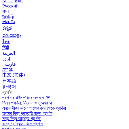
Български
Русский
বাংলা
বதமிழ்
తెలుగు
ಕನ್ನಡ
മലയാളം
ไทย
हिंदी
العربية
اردو
فارسی
עִברִית
中文 (简体)
日本語
한국어
প্রার্থনা
প্রার্থনার রাণী: পবিত্র জপমালা
🌹
ভিন্ন প্রার্থনা, নিবেদন ও দূতাত্মকতা
এনকে যীশুর ভালো পাশোর কাছ থেকে প্রার্থনা
হৃদয়ের দিব্য প্রস্তুতি জন্য প্রার্থনা
সন্ত দিব্য আশ্র্যের প্রার্থনা
অন্যান্য বিবৃতি থেকে প্রার্থনা
প্রার্থনার ক্রুসেড