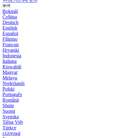
স্বর্গীয় পিতা কথা বলেন
বাংলা
Bokmål
Čeština
Deutsch
English
Español
Filipino
Français
Hrvatski
Indonesia
Italiana
Kiswahili
Magyar
Melayu
Nederlands
Polski
Português
Română
Shqip
Suomi
Svenska
Tiếng Việt
Türkçe
ελληνικά