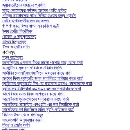
জ্যাকারেইয়ের মাদারের প্রার্থনা
সন্ত জোসেফের সর্বশুদ্ধ হৃদয়ের প্রতি ভক্তি
পবিত্র ভালোবাসার সাথে মিলিত হওয়ার জন্য প্রার্থনা
মেরীর অপরিবর্তনীয় হৃদয়ের আগুন
†
†
†
প্রভু যিশুর পাশন এর চব্বিশ ঘণ্টা
উষধ তৈরির নির্দেশিকা
মেডেল ও স্ক্যাপুলারসমূহ
আশ্চর্য চিত্রসমূহ
যীশুর ও মেরীর দর্শন
বার্তাসমূহ
নতুন বার্তাসমূহ
কলোম্বিয়ার এনককে যীশুর ভালো পাশোর কাছ থেকে বার্তা
অর্জেন্টিনায় লুজ দে মারিয়াকে মরিয়ান বিবৃতি
জার্মানির মেল্লাট্‌স/গ্যোটিংয়ে অ্যানের কাছে বার্তা
হৃদয়ের দিব্য প্রস্তুতি জন্য জার্মানিতে মারিয়ার কাছে বার্তা
ব্রাজিলের জ্যাকারেই স্পি-তে মারকোস তাদেও টেক্সেইরাকে বার্তা
ব্রাজিলের ইটাপিরাঙ্গা এএম-এর এডসন গ্লাউবারকে বার্তা
আমেরিকায় সন্ত দিব্য আশ্রয়ের কাছে বার্তা
আমেরিকায় পুনরুত্থানের সন্তানদের কাছে বার্তা
আমেরিকার রোচেস্টার এনওয়াই-এর জন লিয়ারিকে বার্তা
আমেরিকার নর্থ রিজভিলে মরিন সুইনি-কাইলকে বার্তা
বিভিন্ন উৎস থেকে বার্তাসমূহ
সংকেতগুলি অনুসন্ধান করুন
যীশুর ও মেরীর দর্শন