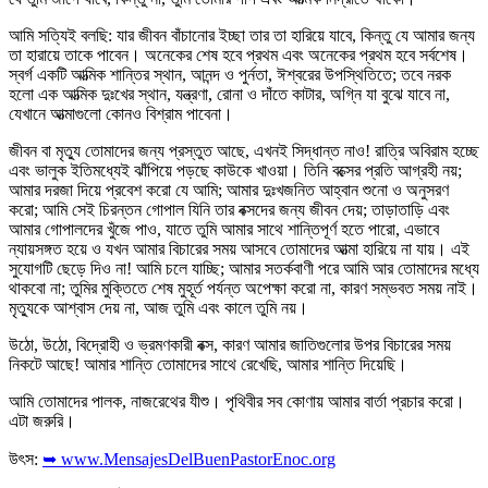
আমি সত্যিই বলছি: যার জীবন বাঁচানোর ইচ্ছা তার তা হারিয়ে যাবে, কিন্তু যে আমার জন্য
তা হারায়ে তাকে পাবেন। অনেকের শেষ হবে প্রথম এবং অনেকের প্রথম হবে সর্বশেষ।
স্বর্গ একটি আত্মিক শান্তির স্থান, আনন্দ ও পুর্নতা, ঈশ্বরের উপস্থিতিতে; তবে নরক
হলো এক আত্মিক দুঃখের স্থান, যন্ত্রণা, রোনা ও দাঁতে কাটার, অগ্নি যা বুঝে যাবে না,
যেখানে আত্মাগুলো কোনও বিশ্রাম পাবেনা।
জীবন বা মৃত্যু তোমাদের জন্য প্রস্তুত আছে, এখনই সিদ্ধান্ত নাও! রাত্রি অবিরাম হচ্ছে
এবং ভালুক ইতিমধ্যেই ঝাঁপিয়ে পড়ছে কাউকে খাওয়া। তিনি বক্সের প্রতি আগ্রহী নয়;
আমার দরজা দিয়ে প্রবেশ করো যে আমি; আমার দুঃখজনিত আহ্বান শুনো ও অনুসরণ
করো; আমি সেই চিরন্তন গোপাল যিনি তার বক্সদের জন্য জীবন দেয়; তাড়াতাড়ি এবং
আমার গোপালদের খুঁজে পাও, যাতে তুমি আমার সাথে শান্তিপূর্ণ হতে পারো, এভাবে
ন্যায়সঙ্গত হয়ে ও যখন আমার বিচারের সময় আসবে তোমাদের আত্মা হারিয়ে না যায়। এই
সুযোগটি ছেড়ে দিও না! আমি চলে যাচ্ছি; আমার সতর্কবাণী পরে আমি আর তোমাদের মধ্যে
থাকবো না; তুমির মুক্তিতে শেষ মুহূর্ত পর্যন্ত অপেক্ষা করো না, কারণ সম্ভবত সময় নাই।
মৃত্যুকে আশ্বাস দেয় না, আজ তুমি এবং কালে তুমি নয়।
উঠো, উঠো, বিদ্রোহী ও ভ্রমণকারী বক্স, কারণ আমার জাতিগুলোর উপর বিচারের সময়
নিকটে আছে! আমার শান্তি তোমাদের সাথে রেখেছি, আমার শান্তি দিয়েছি।
আমি তোমাদের পালক, নাজরেথের যীশু। পৃথিবীর সব কোণায় আমার বার্তা প্রচার করো।
এটা জরুরি।
উৎস:
➥ www.MensajesDelBuenPastorEnoc.org