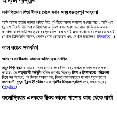
অন্তিম প্রস্তুতি
সর্বশক্তিমান পিতা ঈশ্বর থেকে সবার জন্য গুরুত্বপূর্ণ আহ্বান!
আমি আমার হাতের সমস্ত শক্তি দিয়ে পৃথিবীতে আবার অগ্রসর হওয়ার আগে, আমি এই
সন্দেশে দিয়েছি নির্দেশনা ও নির্দেশনা অনুসরণ করার জন্য প্রত্যেক ব্যক্তিকে আহ্বান
জানাচ্ছি কারণ আমি প্রত্যেক ব্যক্তির রক্ষা করতে চাই এবং আমার ঘরে ফেরত যেতে চাই
যেখানে তিনি/তিনি আসেন, সেখান থেকে ছেড়েছেন এবং সেখানে রয়েছেন।
(
বিস্তারিত...
)
লাল রঙের সতর্কতা
আমাদের স্বাধীনতার, আমাদের অস্তিত্বের সমাপ্তি
নতুন বিশ্ব ক্রম
যা আমার শত্রুকে সেবা করে ইতোমধ্যে জগতকে দখল করতে শুরু
করেছে, এর
অত্যাচারী কর্মসূচী
বর্তমান মহামারি বিরুদ্ধে
টিকা ও টিকাকরণের পরিকল্পনা
দিয়ে শুরু হয়েছে; এই টিকারা সমাধান নয়, কিন্তু লক্ষ্যবস্তুতে যাওয়ার সূত্রপাত যা
হলোকাস্ট
,
মৃত্যু
,
ট্রান্সহিউমানিজম
এবং
প্রাণীর চিহ্নের প্রতিষ্ঠা
হবে, লক্ষ্য মানুষ।
(
বিস্তারিত
)
কলোম্বিয়ার এনককে যীশুর ভালো পাশোর কাছ থেকে বার্তা