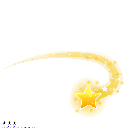
★
★
★