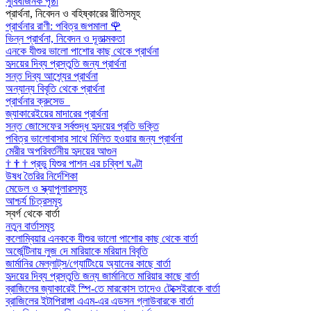
সুবিধাজনক পৃষ্ঠা
প্রার্থনা, নিবেদন ও বহিষ্কারের রীতিসমূহ
প্রার্থনার রাণী: পবিত্র জপমালা
🌹
ভিন্ন প্রার্থনা, নিবেদন ও দূতাত্মকতা
এনকে যীশুর ভালো পাশোর কাছ থেকে প্রার্থনা
হৃদয়ের দিব্য প্রস্তুতি জন্য প্রার্থনা
সন্ত দিব্য আশ্র্যের প্রার্থনা
অন্যান্য বিবৃতি থেকে প্রার্থনা
প্রার্থনার ক্রুসেড
জ্যাকারেইয়ের মাদারের প্রার্থনা
সন্ত জোসেফের সর্বশুদ্ধ হৃদয়ের প্রতি ভক্তি
পবিত্র ভালোবাসার সাথে মিলিত হওয়ার জন্য প্রার্থনা
মেরীর অপরিবর্তনীয় হৃদয়ের আগুন
†
†
†
প্রভু যিশুর পাশন এর চব্বিশ ঘণ্টা
উষধ তৈরির নির্দেশিকা
মেডেল ও স্ক্যাপুলারসমূহ
আশ্চর্য চিত্রসমূহ
স্বর্গ থেকে বার্তা
নতুন বার্তাসমূহ
কলোম্বিয়ার এনককে যীশুর ভালো পাশোর কাছ থেকে বার্তা
অর্জেন্টিনায় লুজ দে মারিয়াকে মরিয়ান বিবৃতি
জার্মানির মেল্লাট্‌স/গ্যোটিংয়ে অ্যানের কাছে বার্তা
হৃদয়ের দিব্য প্রস্তুতি জন্য জার্মানিতে মারিয়ার কাছে বার্তা
ব্রাজিলের জ্যাকারেই স্পি-তে মারকোস তাদেও টেক্সেইরাকে বার্তা
ব্রাজিলের ইটাপিরাঙ্গা এএম-এর এডসন গ্লাউবারকে বার্তা