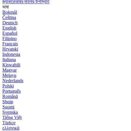
জ্যাকারেআমার মহিলার উপস্থিতি
ভাষা
Bokmål
Čeština
Deutsch
English
Español
Filipino
Français
Hrvatski
Indonesia
Italiana
Kiswahili
Magyar
Melayu
Nederlands
Polski
Português
Română
Shqip
Suomi
Svenska
Tiếng Việt
Türkçe
ελληνικά