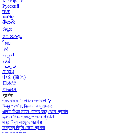
Български
Русский
বাংলা
বதமிழ்
తెలుగు
ಕನ್ನಡ
മലയാളം
ไทย
हिंदी
العربية
اردو
فارسی
עִברִית
中文 (简体)
日本語
한국어
প্রার্থনা
প্রার্থনার রাণী: পবিত্র জপমালা
🌹
ভিন্ন প্রার্থনা, নিবেদন ও দূতাত্মকতা
এনকে যীশুর ভালো পাশোর কাছ থেকে প্রার্থনা
হৃদয়ের দিব্য প্রস্তুতি জন্য প্রার্থনা
সন্ত দিব্য আশ্র্যের প্রার্থনা
অন্যান্য বিবৃতি থেকে প্রার্থনা
প্রার্থনার ক্রুসেড