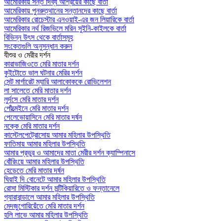
আমেরিকায় সন্ত দিব্য আশ্রয়ের কাছে বার্তা
আমেরিকায় পুনরুত্থানের সন্তানদের কাছে বার্তা
আমেরিকার রোচেস্টার এনওয়াই-এর জন লিয়ারিকে বার্তা
আমেরিকার নর্থ রিজভিলে মরিন সুইনি-কাইলকে বার্তা
বিভিন্ন উৎস থেকে বার্তাসমূহ
সংকেতগুলি অনুসন্ধান করুন
যীশুর ও মেরীর দর্শন
কারাভাজিওতে মেরি মাতার দর্শন
কুইটোতে ভাল ঘটনার মেরির দর্শন
সেন্ট মার্গারেট ম্যারি আলাকোককে রোভিলেশন
লা সালেতে মেরি মাতার দর্শন
লুর্দসে মেরি মাতার দর্শন
পোঁত্মেইনে মেরি মাতার দর্শন
পেলেভোয়াসিনে মেরি মাতার দর্ষন
নক্কে মেরি মাতার দর্শন
কাস্টেলপেট্রোসোয় আমার মহিলার উপস্থিতি
ফাতিমায় আমার মহিলার উপস্থিতি
আমার প্রভুর ও আমাদের মাতা মেরীর দর্শন ক্যাম্পিনাসে
বোঁরিংয়ে আমার মহিলার উপস্থিতি
হেডেতে মেরি মাতার দর্ষন
ঘিয়াই দি বোনেটে আমার মহিলার উপস্থিতি
রোসা মিস্টিকার দর্শন মন্টিকিয়ারিতে ও ফন্তানেলে
গ্যারাবান্ডালে আমার মহিলার উপস্থিতি
মেদজুগোরিয়েঁতে মেরি মাতার দর্শন
হলি লাভে আমার মহিলার উপস্থিতি