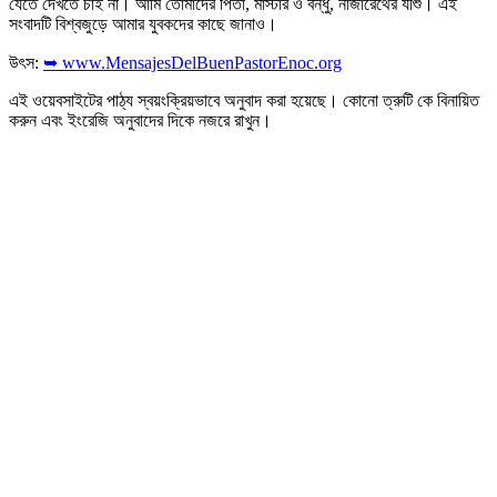
যেতে দেখতে চাই না। আমি তোমাদের পিতা, মাস্টার ও বন্ধু, নাজারেথের যীশু। এই
সংবাদটি বিশ্বজুড়ে আমার যুবকদের কাছে জানাও।
উৎস:
➥ www.MensajesDelBuenPastorEnoc.org
এই ওয়েবসাইটের পাঠ্য স্বয়ংক্রিয়ভাবে অনুবাদ করা হয়েছে। কোনো ত্রুটি কে বিনায়িত
করুন এবং ইংরেজি অনুবাদের দিকে নজরে রাখুন।