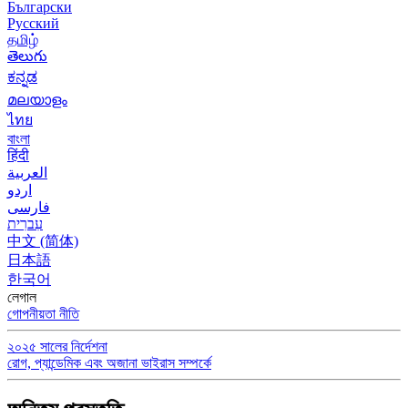
Български
Русский
தமிழ்
తెలుగు
ಕನ್ನಡ
മലയാളം
ไทย
বাংলা
हिंदी
العربية
اردو
فارسی
עִברִית
中文 (简体)
日本語
한국어
লেগাল
গোপনীয়তা নীতি
২০২৫ সালের নির্দেশনা
রোগ, প্যান্ডেমিক এবং অজানা ভাইরাস সম্পর্কে