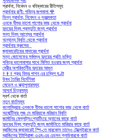
সুবিধাজনক পৃষ্ঠা
প্রার্থনা, নিবেদন ও বহিষ্কারের রীতিসমূহ
প্রার্থনার রাণী: পবিত্র জপমালা
🌹
ভিন্ন প্রার্থনা, নিবেদন ও দূতাত্মকতা
এনকে যীশুর ভালো পাশোর কাছ থেকে প্রার্থনা
হৃদয়ের দিব্য প্রস্তুতি জন্য প্রার্থনা
সন্ত দিব্য আশ্র্যের প্রার্থনা
অন্যান্য বিবৃতি থেকে প্রার্থনা
প্রার্থনার ক্রুসেড
জ্যাকারেইয়ের মাদারের প্রার্থনা
সন্ত জোসেফের সর্বশুদ্ধ হৃদয়ের প্রতি ভক্তি
পবিত্র ভালোবাসার সাথে মিলিত হওয়ার জন্য প্রার্থনা
মেরীর অপরিবর্তনীয় হৃদয়ের আগুন
†
†
†
প্রভু যিশুর পাশন এর চব্বিশ ঘণ্টা
উষধ তৈরির নির্দেশিকা
মেডেল ও স্ক্যাপুলারসমূহ
আশ্চর্য চিত্রসমূহ
স্বর্গ থেকে বার্তা
নতুন বার্তাসমূহ
কলোম্বিয়ার এনককে যীশুর ভালো পাশোর কাছ থেকে বার্তা
অর্জেন্টিনায় লুজ দে মারিয়াকে মরিয়ান বিবৃতি
জার্মানির মেল্লাট্‌স/গ্যোটিংয়ে অ্যানের কাছে বার্তা
হৃদয়ের দিব্য প্রস্তুতি জন্য জার্মানিতে মারিয়ার কাছে বার্তা
ব্রাজিলের জ্যাকারেই স্পি-তে মারকোস তাদেও টেক্সেইরাকে বার্তা
ব্রাজিলের ইটাপিরাঙ্গা এএম-এর এডসন গ্লাউবারকে বার্তা