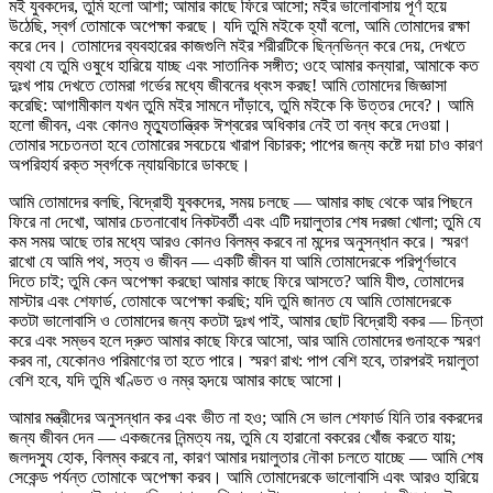
মই যুবকদের, তুমি হলো আশা; আমার কাছে ফিরে আসো; মইর ভালোবাসায় পূর্ণ হয়ে
উঠেছি, স্বর্গ তোমাকে অপেক্ষা করছে। যদি তুমি মইকে হ্যাঁ বলো, আমি তোমাদের রক্ষা
করে দেব। তোমাদের ব্যবহারের কাজগুলি মইর শরীরটিকে ছিন্নভিন্ন করে দেয়, দেখতে
ব্যথা যে তুমি ওষুধে হারিয়ে যাচ্ছ এবং সাতানিক সঙ্গীত; ওহে আমার কন্যারা, আমাকে কত
দুঃখ পায় দেখতে তোমরা গর্ভের মধ্যে জীবনের ধ্বংস করছ! আমি তোমাদের জিজ্ঞাসা
করেছি: আগামীকাল যখন তুমি মইর সামনে দাঁড়াবে, তুমি মইকে কি উত্তর দেবে?। আমি
হলো জীবন, এবং কোনও মৃত্যুতান্ত্রিক ঈশ্বরের অধিকার নেই তা বন্ধ করে দেওয়া।
তোমার সচেতনতা হবে তোমারের সবচেয়ে খারাপ বিচারক; পাপের জন্য কষ্টে দয়া চাও কারণ
অপরিহার্য রক্ত স্বর্গকে ন্যায়বিচারে ডাকছে।
আমি তোমাদের বলছি, বিদ্রোহী যুবকদের, সময় চলছে — আমার কাছ থেকে আর পিছনে
ফিরে না দেখো, আমার চেতনাবোধ নিকটবর্তী এবং এটি দয়ালুতার শেষ দরজা খোলা; তুমি যে
কম সময় আছে তার মধ্যে আরও কোনও বিলম্ব করবে না মন্দের অনুসন্ধান করে। স্মরণ
রাখো যে আমি পথ, সত্য ও জীবন — একটি জীবন যা আমি তোমাদেরকে পরিপূর্ণভাবে
দিতে চাই; তুমি কেন অপেক্ষা করছো আমার কাছে ফিরে আসতে? আমি যীশু, তোমাদের
মাস্টার এবং শেফার্ড, তোমাকে অপেক্ষা করছি; যদি তুমি জানত যে আমি তোমাদেরকে
কতটা ভালোবাসি ও তোমাদের জন্য কতটা দুঃখ পাই, আমার ছোট বিদ্রোহী বকর — চিন্তা
করে এবং সম্ভব হলে দ্রুত আমার কাছে ফিরে আসো, আর আমি তোমাদের গুনাহকে স্মরণ
করব না, যেকোনও পরিমাণের তা হতে পারে। স্মরণ রাখ: পাপ বেশি হবে, তারপরই দয়ালুতা
বেশি হবে, যদি তুমি খণ্ডিত ও নম্র হৃদয়ে আমার কাছে আসো।
আমার মন্ত্রীদের অনুসন্ধান কর এবং ভীত না হও; আমি সে ভাল শেফার্ড যিনি তার বকরদের
জন্য জীবন দেন — একজনের নিন্মত্য নয়, তুমি যে হারানো বকরের খোঁজ করতে যায়;
জলদস্যু হোক, বিলম্ব করবে না, কারণ আমার দয়ালুতার নৌকা চলতে যাচ্ছে — আমি শেষ
সেকেন্ড পর্যন্ত তোমাকে অপেক্ষা করব। আমি তোমাদেরকে ভালোবাসি এবং আরও হারিয়ে