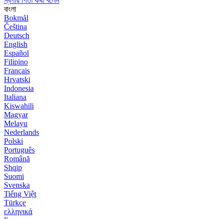
স্বর্গীয় পিতা কথা বলেন
বাংলা
Bokmål
Čeština
Deutsch
English
Español
Filipino
Français
Hrvatski
Indonesia
Italiana
Kiswahili
Magyar
Melayu
Nederlands
Polski
Português
Română
Shqip
Suomi
Svenska
Tiếng Việt
Türkçe
ελληνικά