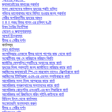
জ্যাকারেইয়ের মাদারের প্রার্থনা
সন্ত জোসেফের সর্বশুদ্ধ হৃদয়ের প্রতি ভক্তি
পবিত্র ভালোবাসার সাথে মিলিত হওয়ার জন্য প্রার্থনা
মেরীর অপরিবর্তনীয় হৃদয়ের আগুন
†
†
†
প্রভু যিশুর পাশন এর চব্বিশ ঘণ্টা
উষধ তৈরির নির্দেশিকা
মেডেল ও স্ক্যাপুলারসমূহ
আশ্চর্য চিত্রসমূহ
যীশুর ও মেরীর দর্শন
বার্তাসমূহ
নতুন বার্তাসমূহ
কলোম্বিয়ার এনককে যীশুর ভালো পাশোর কাছ থেকে বার্তা
অর্জেন্টিনায় লুজ দে মারিয়াকে মরিয়ান বিবৃতি
জার্মানির মেল্লাট্‌স/গ্যোটিংয়ে অ্যানের কাছে বার্তা
হৃদয়ের দিব্য প্রস্তুতি জন্য জার্মানিতে মারিয়ার কাছে বার্তা
ব্রাজিলের জ্যাকারেই স্পি-তে মারকোস তাদেও টেক্সেইরাকে বার্তা
ব্রাজিলের ইটাপিরাঙ্গা এএম-এর এডসন গ্লাউবারকে বার্তা
আমেরিকায় সন্ত দিব্য আশ্রয়ের কাছে বার্তা
আমেরিকায় পুনরুত্থানের সন্তানদের কাছে বার্তা
আমেরিকার রোচেস্টার এনওয়াই-এর জন লিয়ারিকে বার্তা
আমেরিকার নর্থ রিজভিলে মরিন সুইনি-কাইলকে বার্তা
বিভিন্ন উৎস থেকে বার্তাসমূহ
সংকেতগুলি অনুসন্ধান করুন
যীশুর ও মেরীর দর্শন