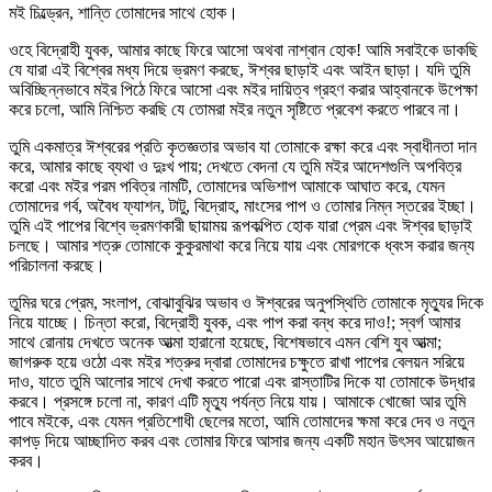
মই চিল্ড্রেন, শান্তি তোমাদের সাথে হোক।
ওহে বিদ্রোহী যুবক, আমার কাছে ফিরে আসো অথবা নাশ্বান হোক! আমি সবাইকে ডাকছি
যে যারা এই বিশ্বের মধ্য দিয়ে ভ্রমণ করছে, ঈশ্বর ছাড়াই এবং আইন ছাড়া। যদি তুমি
অবিচ্ছিন্নভাবে মইর পিঠে ফিরে আসো এবং মইর দায়িত্ব গ্রহণ করার আহ্বানকে উপেক্ষা
করে চলো, আমি নিশ্চিত করছি যে তোমরা মইর নতুন সৃষ্টিতে প্রবেশ করতে পারবে না।
তুমি একমাত্র ঈশ্বরের প্রতি কৃতজ্ঞতার অভাব যা তোমাকে রক্ষা করে এবং স্বাধীনতা দান
করে, আমার কাছে ব্যথা ও দুঃখ পায়; দেখতে বেদনা যে তুমি মইর আদেশগুলি অপবিত্র
করো এবং মইর পরম পবিত্র নামটি, তোমাদের অভিশাপ আমাকে আঘাত করে, যেমন
তোমাদের গর্ব, অবৈধ ফ্যাশন, টাটু, বিদ্রোহ, মাংসের পাপ ও তোমার নিম্ন স্তরের ইচ্ছা।
তুমি এই পাপের বিশ্বে ভ্রমণকারী ছায়াময় রূপকল্পিত হোক যারা প্রেম এবং ঈশ্বর ছাড়াই
চলছে। আমার শত্রু তোমাকে কুকুরমাথা করে নিয়ে যায় এবং মোরগকে ধ্বংস করার জন্য
পরিচালনা করছে।
তুমির ঘরে প্রেম, সংলাপ, বোঝাবুঝির অভাব ও ঈশ্বরের অনুপস্থিতি তোমাকে মৃত্যুর দিকে
নিয়ে যাচ্ছে। চিন্তা করো, বিদ্রোহী যুবক, এবং পাপ করা বন্ধ করে দাও!; স্বর্গ আমার
সাথে রোনায় দেখতে অনেক আত্মা হারানো হয়েছে, বিশেষভাবে এমন বেশি যুব আত্মা;
জাগরুক হয়ে ওঠো এবং মইর শত্রুর দ্বারা তোমাদের চক্ষুতে রাখা পাপের বেলয়ন সরিয়ে
দাও, যাতে তুমি আলোর সাথে দেখা করতে পারো এবং রাস্তাটির দিকে যা তোমাকে উদ্ধার
করবে। প্রসঙ্গে চলো না, কারণ এটি মৃত্যু পর্যন্ত নিয়ে যায়। আমাকে খোজো আর তুমি
পাবে মইকে, এবং যেমন প্রতিশোধী ছেলের মতো, আমি তোমাদের ক্ষমা করে দেব ও নতুন
কাপড় দিয়ে আচ্ছাদিত করব এবং তোমার ফিরে আসার জন্য একটি মহান উৎসব আয়োজন
করব।