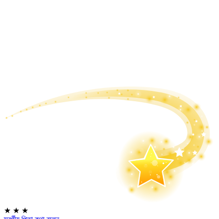
★
★
★