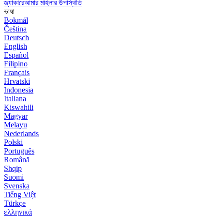
জ্যাকারেআমার মহিলার উপস্থিতি
ভাষা
Bokmål
Čeština
Deutsch
English
Español
Filipino
Français
Hrvatski
Indonesia
Italiana
Kiswahili
Magyar
Melayu
Nederlands
Polski
Português
Română
Shqip
Suomi
Svenska
Tiếng Việt
Türkçe
ελληνικά