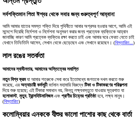
অন্তিম প্রস্তুতি
সর্বশক্তিমান পিতা ঈশ্বর থেকে সবার জন্য গুরুত্বপূর্ণ আহ্বান!
আমি আমার হাতের সমস্ত শক্তি দিয়ে পৃথিবীতে আবার অগ্রসর হওয়ার আগে, আমি এই
সন্দেশে দিয়েছি নির্দেশনা ও নির্দেশনা অনুসরণ করার জন্য প্রত্যেক ব্যক্তিকে আহ্বান
জানাচ্ছি কারণ আমি প্রত্যেক ব্যক্তির রক্ষা করতে চাই এবং আমার ঘরে ফেরত যেতে চাই
যেখানে তিনি/তিনি আসেন, সেখান থেকে ছেড়েছেন এবং সেখানে রয়েছেন।
(
বিস্তারিত...
)
লাল রঙের সতর্কতা
আমাদের স্বাধীনতার, আমাদের অস্তিত্বের সমাপ্তি
নতুন বিশ্ব ক্রম
যা আমার শত্রুকে সেবা করে ইতোমধ্যে জগতকে দখল করতে শুরু
করেছে, এর
অত্যাচারী কর্মসূচী
বর্তমান মহামারি বিরুদ্ধে
টিকা ও টিকাকরণের পরিকল্পনা
দিয়ে শুরু হয়েছে; এই টিকারা সমাধান নয়, কিন্তু লক্ষ্যবস্তুতে যাওয়ার সূত্রপাত যা
হলোকাস্ট
,
মৃত্যু
,
ট্রান্সহিউমানিজম
এবং
প্রাণীর চিহ্নের প্রতিষ্ঠা
হবে, লক্ষ্য মানুষ।
(
বিস্তারিত
)
কলোম্বিয়ার এনককে যীশুর ভালো পাশোর কাছ থেকে বার্তা