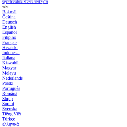
জ্যাকারেআমার মহিলার উপস্থিতি
ভাষা
Bokmål
Čeština
Deutsch
English
Español
Filipino
Français
Hrvatski
Indonesia
Italiana
Kiswahili
Magyar
Melayu
Nederlands
Polski
Português
Română
Shqip
Suomi
Svenska
Tiếng Việt
Türkçe
ελληνικά