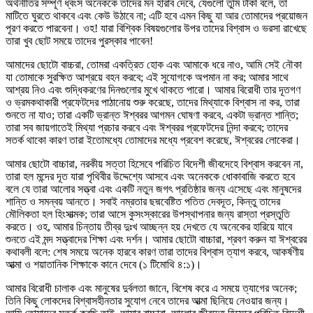
অর্থনীতির সম্পূর্ণ ধ্বংস অনেককে তাদের মন হারাব দেবে, যেগুলো তুমি টাকা বলে, তা
মাটিতে ঘুরতে থাকবে এবং কেউ উঠাবে না; এটি হবে এমন কিছু যা আর তোমাদের প্রয়োজন
পূরণ করতে পারবেনা। ওহ! যারা বিশ্বিক বিষয়গুলোর উপর তাদের বিশ্বাস ও ভরসা রাখেছে
তারা খুব ছোট সময়ে তাদের পুরস্কার পাবেন!
আমাদের ছোটো বাচ্চরা, তোমরা একত্রিত হোক এবং আমাকে ধরে নাও, আমি সেই নৌকা
যা তোমাকে সুরক্ষিত আশ্রয়ে বহন করবে; এই সুযোগকে অপমান না কর; আমার সাথে
আশ্রয় নিও এবং শুদ্ধিকরণের দিনগুলোর মুখে থাকতে পারো। আমার বিরোধী তার দূতগণ
ও ভ্রমকথাকারী প্রফেটদের পাঠানোয় শুরু করেছে, তাদের মিথ্যাকে বিশ্বাস না কর, তারা
শুনতে না যাও; তারা একটি ভ্রান্ত ঈশ্বরর আগমন ঘোষণা করবে, একটা ভ্রান্ত শান্তি;
তারা সব জায়গাতেই মিথ্যা প্রচার করবে এবং ঈশ্বরর প্রফেটদের নিন্দা করবে; তাদের
সতর্ক থাকো কারণ তারা ইতোমধ্যে তোমাদের মধ্যে প্রবেশ করেছে, ঈশ্বরের লোকেরা।
আমার ছোটো বাচ্চারা, নরকীয় সত্তা হিসেবে পরিচিত বিদেশী জীবদেহে বিশ্বাস করবেন না,
তারা হল মন্দের দূত যারা পৃথিবীর উদ্দেশ্যে আসবে এবং অনেককে ধোকাবাজি করতে হবে
বলে যে তারা আলোর সত্ত্বা এবং একটি নতুন জগৎ প্রতিষ্ঠার জন্য এসেছে এবং মানুষদের
শান্তি ও সমন্বয় আনতে। সবাই নম্রতার ছদ্মবেষ্টিত পতিত দেবদূত, কিন্তু তাদের
মৌলিকতা হল হিংসাত্মক; তারা আসে কুসংস্কারের উপস্থাপনার জন্য রাস্তা প্রস্তুতি
করতে। ওহ, আমার চিন্তায় তীব্র দুঃখ আচ্ছন্ন হয় দেখতে যে অনেকের হারিয়ে যাবে
শুনতে এই মন্দ সত্ত্বাদের শিক্ষা এবং দর্শন। আমার ছোটো বাচ্চারা, শ্রবণ করুন যা ঈশ্বরের
কথাবলী বলে: শেষ সময়ে অনেক হারবে কারণ তারা তাদের বিশ্বাস ত্যাগ করবে, আকর্ষণীয়
আত্মা ও শয়াতানিক শিক্ষাকে কানে দেবে (১ টিমোথি ৪:১)।
আমার বিরোধী চালাক এবং মানুষের দুর্বলতা জানে, বিশেষ করে এ সময়ে ত্যাগের অনেক;
তিনি কিছু লোকদের বিশ্বাসহীনতার সুযোগ নেবে তাদের আত্মা ছিনিয়ে নেওয়ার জন্য।