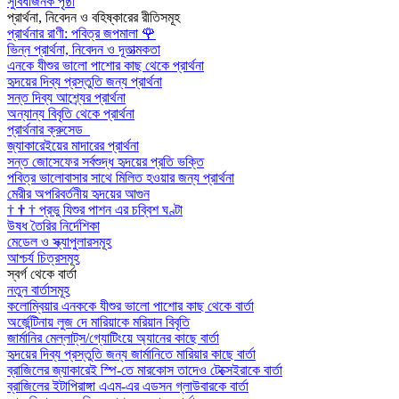
সুবিধাজনক পৃষ্ঠা
প্রার্থনা, নিবেদন ও বহিষ্কারের রীতিসমূহ
প্রার্থনার রাণী: পবিত্র জপমালা
🌹
ভিন্ন প্রার্থনা, নিবেদন ও দূতাত্মকতা
এনকে যীশুর ভালো পাশোর কাছ থেকে প্রার্থনা
হৃদয়ের দিব্য প্রস্তুতি জন্য প্রার্থনা
সন্ত দিব্য আশ্র্যের প্রার্থনা
অন্যান্য বিবৃতি থেকে প্রার্থনা
প্রার্থনার ক্রুসেড
জ্যাকারেইয়ের মাদারের প্রার্থনা
সন্ত জোসেফের সর্বশুদ্ধ হৃদয়ের প্রতি ভক্তি
পবিত্র ভালোবাসার সাথে মিলিত হওয়ার জন্য প্রার্থনা
মেরীর অপরিবর্তনীয় হৃদয়ের আগুন
†
†
†
প্রভু যিশুর পাশন এর চব্বিশ ঘণ্টা
উষধ তৈরির নির্দেশিকা
মেডেল ও স্ক্যাপুলারসমূহ
আশ্চর্য চিত্রসমূহ
স্বর্গ থেকে বার্তা
নতুন বার্তাসমূহ
কলোম্বিয়ার এনককে যীশুর ভালো পাশোর কাছ থেকে বার্তা
অর্জেন্টিনায় লুজ দে মারিয়াকে মরিয়ান বিবৃতি
জার্মানির মেল্লাট্‌স/গ্যোটিংয়ে অ্যানের কাছে বার্তা
হৃদয়ের দিব্য প্রস্তুতি জন্য জার্মানিতে মারিয়ার কাছে বার্তা
ব্রাজিলের জ্যাকারেই স্পি-তে মারকোস তাদেও টেক্সেইরাকে বার্তা
ব্রাজিলের ইটাপিরাঙ্গা এএম-এর এডসন গ্লাউবারকে বার্তা