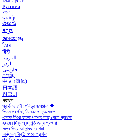
Български
Русский
বাংলা
বதமிழ்
తెలుగు
ಕನ್ನಡ
മലയാളം
ไทย
हिंदी
العربية
اردو
فارسی
עִברִית
中文 (简体)
日本語
한국어
প্রার্থনা
প্রার্থনার রাণী: পবিত্র জপমালা
🌹
ভিন্ন প্রার্থনা, নিবেদন ও দূতাত্মকতা
এনকে যীশুর ভালো পাশোর কাছ থেকে প্রার্থনা
হৃদয়ের দিব্য প্রস্তুতি জন্য প্রার্থনা
সন্ত দিব্য আশ্র্যের প্রার্থনা
অন্যান্য বিবৃতি থেকে প্রার্থনা
প্রার্থনার ক্রুসেড