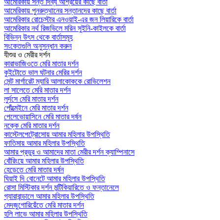
আমেরিকায় সন্ত দিব্য আশ্রয়ের কাছে বার্তা
আমেরিকায় পুনরুত্থানের সন্তানদের কাছে বার্তা
আমেরিকার রোচেস্টার এনওয়াই-এর জন লিয়ারিকে বার্তা
আমেরিকার নর্থ রিজভিলে মরিন সুইনি-কাইলকে বার্তা
বিভিন্ন উৎস থেকে বার্তাসমূহ
সংকেতগুলি অনুসন্ধান করুন
যীশুর ও মেরীর দর্শন
কারাভাজিওতে মেরি মাতার দর্শন
কুইটোতে ভাল ঘটনার মেরির দর্শন
সেন্ট মার্গারেট ম্যারি আলাকোককে রোভিলেশন
লা সালেতে মেরি মাতার দর্শন
লুর্দসে মেরি মাতার দর্শন
পোঁত্মেইনে মেরি মাতার দর্শন
পেলেভোয়াসিনে মেরি মাতার দর্ষন
নক্কে মেরি মাতার দর্শন
কাস্টেলপেট্রোসোয় আমার মহিলার উপস্থিতি
ফাতিমায় আমার মহিলার উপস্থিতি
আমার প্রভুর ও আমাদের মাতা মেরীর দর্শন ক্যাম্পিনাসে
বোঁরিংয়ে আমার মহিলার উপস্থিতি
হেডেতে মেরি মাতার দর্ষন
ঘিয়াই দি বোনেটে আমার মহিলার উপস্থিতি
রোসা মিস্টিকার দর্শন মন্টিকিয়ারিতে ও ফন্তানেলে
গ্যারাবান্ডালে আমার মহিলার উপস্থিতি
মেদজুগোরিয়েঁতে মেরি মাতার দর্শন
হলি লাভে আমার মহিলার উপস্থিতি