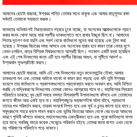
আমাদের ছোটো বাচ্চারা, ঈশ্বরর শান্তি তোমার সাথে থাকুক এবং আমার মাতৃসুলভ রক্ষা
সর্বদাই তোমাকে সহায়তা করুক।
মানবতার অধিকাংশই নিরন্তরভাবে গহ্বরে ঢুকে যাচ্ছে, যা অনেকের আত্মাগুলোকে গ্রহণ
করার জন্য খোলা আছে যারা স্বর্গীয় ডাকগুলোতে মনে রাখার ইচ্ছুক ছিল না। আমাদের
পিতার দূতগণ শুনা হয়নি এবং স্বর্গ থেকে বার্তাগুলো সন্দেহ করা হয়েছে এবং নিন্দা করা
হয়েছে। ঈশ্বরর বিচারের সময় আসবে এবং অনেকের হারাব হবে কারণ তারা নোহর যুগে
যেমন চলছিল, মাত্র বিশ্বিক বিষয়গুলোতে আগ্রহী ছিল। গতকাল একটি বন্যা হয়েছিল
এবং এই শেষ দিনগুলোর জন্য এটি হবে স্বর্গীয় বিচারর আগুন, যা সৃষ্টিতে আদর্শ ও
ঈশ্বরবাদ পুনঃপ্রতিষ্ঠা করবে।
আমাদের ছোটো বাচ্চারা, আমি এই শেষ দিনগুলোর নতুন কভেন্যান্টের নৌকা; আমার
ডাকগুলো শুন এবং তোমরা আটকে থাকো না কারণ রাত পড়ছে এবং যদি তুমি ঈশ্বরর
ভয়েসে তার বার্তাগুলো ও প্রকাশনাগুলোতে প্রত্যাখ্যান করতে অবধান রাখ, আমি নিশ্চিত
করছি যে শুদ্ধিকরণের দিনগুলোয় তোমরা কোনও আশ্রয়ের পাবে না। মহাবিশ্বের স্থিরতা
পরিবর্তনে ডাকছে; খুব ছোট সময়ে সমস্ত বিশ্বব্যাপী উপাদানগুলো কাঁপবে এবং তোমাদের
জগতে জীবন আর একই হবে না। মহাবিশ্বজুড়ে মহাজাগতিক ঘটনা ঘটবে, গ্রহগুলো
তাদের পথ পরিবর্তন করবে, তারকা সংঘর্ষে লিপ্ত হবে এবং সূর্য ও চন্দ্র কালো হয়ে যাবে।
সমুদ্রগুলো শহরে ধ্বংস সাধন করবে এবং ভূমির ভিতরের আগুন থেকে বের হওয়া আগুনের
কারণে পৃথিবী কাঁপতে থাকবে; মহাদেশগুলোর একত্রীকরণ হবে এবং পুরো জাতিগুলো নাশব
হয়ে যাবে; সবকিছু মাত্র কয়েক সেকেন্ডে পরিবর্তন হইবে; তোমরা জানা জগত এখন থেকে
বড় পরিমাণের পরিবর্তনে পড়ে থাকবে।