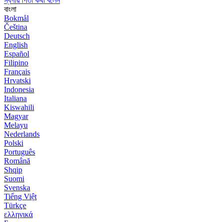
স্বর্গীয় পিতা কথা বলেন
বাংলা
Bokmål
Čeština
Deutsch
English
Español
Filipino
Français
Hrvatski
Indonesia
Italiana
Kiswahili
Magyar
Melayu
Nederlands
Polski
Português
Română
Shqip
Suomi
Svenska
Tiếng Việt
Türkçe
ελληνικά