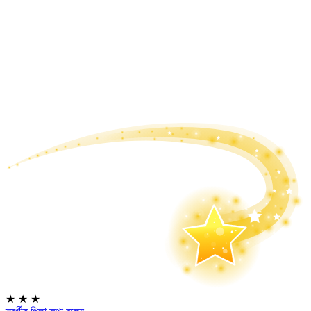
★
★
★