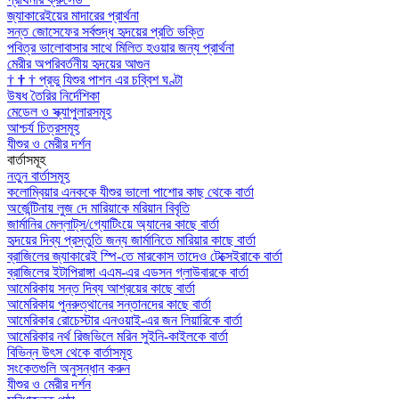
জ্যাকারেইয়ের মাদারের প্রার্থনা
সন্ত জোসেফের সর্বশুদ্ধ হৃদয়ের প্রতি ভক্তি
পবিত্র ভালোবাসার সাথে মিলিত হওয়ার জন্য প্রার্থনা
মেরীর অপরিবর্তনীয় হৃদয়ের আগুন
†
†
†
প্রভু যিশুর পাশন এর চব্বিশ ঘণ্টা
উষধ তৈরির নির্দেশিকা
মেডেল ও স্ক্যাপুলারসমূহ
আশ্চর্য চিত্রসমূহ
যীশুর ও মেরীর দর্শন
বার্তাসমূহ
নতুন বার্তাসমূহ
কলোম্বিয়ার এনককে যীশুর ভালো পাশোর কাছ থেকে বার্তা
অর্জেন্টিনায় লুজ দে মারিয়াকে মরিয়ান বিবৃতি
জার্মানির মেল্লাট্‌স/গ্যোটিংয়ে অ্যানের কাছে বার্তা
হৃদয়ের দিব্য প্রস্তুতি জন্য জার্মানিতে মারিয়ার কাছে বার্তা
ব্রাজিলের জ্যাকারেই স্পি-তে মারকোস তাদেও টেক্সেইরাকে বার্তা
ব্রাজিলের ইটাপিরাঙ্গা এএম-এর এডসন গ্লাউবারকে বার্তা
আমেরিকায় সন্ত দিব্য আশ্রয়ের কাছে বার্তা
আমেরিকায় পুনরুত্থানের সন্তানদের কাছে বার্তা
আমেরিকার রোচেস্টার এনওয়াই-এর জন লিয়ারিকে বার্তা
আমেরিকার নর্থ রিজভিলে মরিন সুইনি-কাইলকে বার্তা
বিভিন্ন উৎস থেকে বার্তাসমূহ
সংকেতগুলি অনুসন্ধান করুন
যীশুর ও মেরীর দর্শন