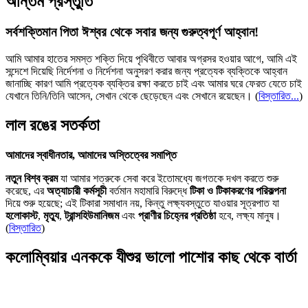
অন্তিম প্রস্তুতি
সর্বশক্তিমান পিতা ঈশ্বর থেকে সবার জন্য গুরুত্বপূর্ণ আহ্বান!
আমি আমার হাতের সমস্ত শক্তি দিয়ে পৃথিবীতে আবার অগ্রসর হওয়ার আগে, আমি এই
সন্দেশে দিয়েছি নির্দেশনা ও নির্দেশনা অনুসরণ করার জন্য প্রত্যেক ব্যক্তিকে আহ্বান
জানাচ্ছি কারণ আমি প্রত্যেক ব্যক্তির রক্ষা করতে চাই এবং আমার ঘরে ফেরত যেতে চাই
যেখানে তিনি/তিনি আসেন, সেখান থেকে ছেড়েছেন এবং সেখানে রয়েছেন।
(
বিস্তারিত...
)
লাল রঙের সতর্কতা
আমাদের স্বাধীনতার, আমাদের অস্তিত্বের সমাপ্তি
নতুন বিশ্ব ক্রম
যা আমার শত্রুকে সেবা করে ইতোমধ্যে জগতকে দখল করতে শুরু
করেছে, এর
অত্যাচারী কর্মসূচী
বর্তমান মহামারি বিরুদ্ধে
টিকা ও টিকাকরণের পরিকল্পনা
দিয়ে শুরু হয়েছে; এই টিকারা সমাধান নয়, কিন্তু লক্ষ্যবস্তুতে যাওয়ার সূত্রপাত যা
হলোকাস্ট
,
মৃত্যু
,
ট্রান্সহিউমানিজম
এবং
প্রাণীর চিহ্নের প্রতিষ্ঠা
হবে, লক্ষ্য মানুষ।
(
বিস্তারিত
)
কলোম্বিয়ার এনককে যীশুর ভালো পাশোর কাছ থেকে বার্তা