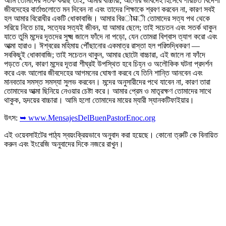
আমি তোমাদের সতর্ক করছি তাই, আমার বাচ্চারা, আলোর জীবদেহ হিসেবে পরিচিত বিদেশী
জীবদেহের বার্তাগুলোতে মন দিবেন না এবং তাদের শিক্ষাকে শ্রবণ করবেন না, কারণ সবই
হল আমার বিরোধীর একটি ধোকাবাজি। আমার বিরोधী তোমাদের সত্য পথ থেকে
সরিয়ে নিতে চায়, সত্যের সত্যই জীবন, যা আমার ছেলে; তাই সচেতন এবং সতর্ক থাকুন
যাতে তুমি মন্দের দূতদের সুক্ষ্ম জালে ফাঁদে না পড়ো, যেন তোমরা বিশ্বাস ত্যাগ করো এবং
আত্মা হারাও। ঈশ্বরের মহিমায় পৌঁছানোর একমাত্র রাস্তা হল পরিশুদ্ধিকরণ —
সবকিছুই ধোকাবাজি; তাই সচেতন থাকুন, আমার ছোটো বাচ্চারা, এই জালে না ফাঁদে
পড়তে যেন, কারণ মন্দের দূতরা শীঘ্রই উপস্থিত হবে চিহ্ন ও অলৌকিক ঘটনা প্রদর্শন
করে এবং আলোর জীবদেহের আগমনের ঘোষণা করবে যে তিনি শান্তি আনবেন এবং
মানবতার সমস্ত সমস্যা সুলভ করবেন। মন্দের অনুসারীদের পথে যাবেন না, কারণ তারা
তোমাদের আত্মা ছিনিয়ে নেওয়ার চেষ্টা করে। আমার প্রেম ও মাতৃরক্ষণ তোমাদের সাথে
থাকুক, হৃদয়ের বাচ্চারা। আমি হলো তোমাদের মায়ের ম্যারী স্যানকটিফাইয়ার।
উৎস:
➥ www.MensajesDelBuenPastorEnoc.org
এই ওয়েবসাইটের পাঠ্য স্বয়ংক্রিয়ভাবে অনুবাদ করা হয়েছে। কোনো ত্রুটি কে বিনায়িত
করুন এবং ইংরেজি অনুবাদের দিকে নজরে রাখুন।