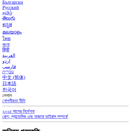
Български
Русский
தமிழ்
తెలుగు
ಕನ್ನಡ
മലയാളം
ไทย
বাংলা
हिंदी
العربية
اردو
فارسی
עִברִית
中文 (简体)
日本語
한국어
লেগাল
গোপনীয়তা নীতি
২০২৫ সালের নির্দেশনা
রোগ, প্যান্ডেমিক এবং অজানা ভাইরাস সম্পর্কে