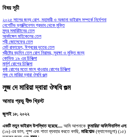
বিষয় সূচী
২০২৫ সালের জন্য রোগ, মহামারী ও অজানা ভাইরাস সম্পর্কে নির্দেশনা
নেগেটিভ ভ্যাক্সিনেশন প্রভাব থেকে মুক্তি
সুন্দর সমারিটানের তেল
আর্কাঙ্গেল মাইকেলের তেল
শ্রী জোসেফের তেল
সেন্ট রাফায়েল, ঈশ্বরের দূতের তেল
খ্রীষ্টের বড়দিন তেল রোগ নিরাময়, সুরক্ষা ও মুক্তি জন্য
কোভিড ১৯ এর চিকিত্সা
মার্বুর্গ রোগের চিকিত্সা
কুষ্ঠ রোগের মতো মাংস খাওয়ার রোগের চিকিত্সা
লুজ দে মারিয়া দ্বারা ঔষধি গুল্ম
লুজ দে মারিয়া দ্বারা ঔষধি গুল্ম
আমার প্রভু যীশু খ্রিস্ট
জুলাই ১৮, ২০২২
একটি নতুন ভাইরাস উপস্থিত হয়েছে....
আমি আপনাকে
ফুমারিয়া অফিসিনালিস এল.
(১৬) এর ডাল, পুষ্প এবং পাতা ব্যবহার করতে বলছি,
মারিগোল্ড
(ক্যালেনডুলা) (১৫)
ত্বকের জন্য এবং
রসুন
।