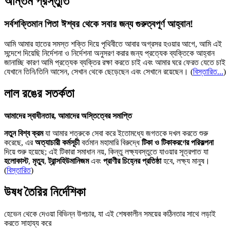
অন্তিম প্রস্তুতি
সর্বশক্তিমান পিতা ঈশ্বর থেকে সবার জন্য গুরুত্বপূর্ণ আহ্বান!
আমি আমার হাতের সমস্ত শক্তি দিয়ে পৃথিবীতে আবার অগ্রসর হওয়ার আগে, আমি এই
সন্দেশে দিয়েছি নির্দেশনা ও নির্দেশনা অনুসরণ করার জন্য প্রত্যেক ব্যক্তিকে আহ্বান
জানাচ্ছি কারণ আমি প্রত্যেক ব্যক্তির রক্ষা করতে চাই এবং আমার ঘরে ফেরত যেতে চাই
যেখানে তিনি/তিনি আসেন, সেখান থেকে ছেড়েছেন এবং সেখানে রয়েছেন।
(
বিস্তারিত...
)
লাল রঙের সতর্কতা
আমাদের স্বাধীনতার, আমাদের অস্তিত্বের সমাপ্তি
নতুন বিশ্ব ক্রম
যা আমার শত্রুকে সেবা করে ইতোমধ্যে জগতকে দখল করতে শুরু
করেছে, এর
অত্যাচারী কর্মসূচী
বর্তমান মহামারি বিরুদ্ধে
টিকা ও টিকাকরণের পরিকল্পনা
দিয়ে শুরু হয়েছে; এই টিকারা সমাধান নয়, কিন্তু লক্ষ্যবস্তুতে যাওয়ার সূত্রপাত যা
হলোকাস্ট
,
মৃত্যু
,
ট্রান্সহিউমানিজম
এবং
প্রাণীর চিহ্নের প্রতিষ্ঠা
হবে, লক্ষ্য মানুষ।
(
বিস্তারিত
)
উষধ তৈরির নির্দেশিকা
হেভেন থেকে দেওয়া বিভিন্ন উপচার, যা এই শেষকালীন সময়ের কঠিনতার সাথে লড়াই
করতে সাহায্য করে