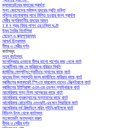
জ্যাকারেইয়ের মাদারের প্রার্থনা
সন্ত জোসেফের সর্বশুদ্ধ হৃদয়ের প্রতি ভক্তি
পবিত্র ভালোবাসার সাথে মিলিত হওয়ার জন্য প্রার্থনা
মেরীর অপরিবর্তনীয় হৃদয়ের আগুন
†
†
†
প্রভু যিশুর পাশন এর চব্বিশ ঘণ্টা
উষধ তৈরির নির্দেশিকা
মেডেল ও স্ক্যাপুলারসমূহ
আশ্চর্য চিত্রসমূহ
যীশুর ও মেরীর দর্শন
বার্তাসমূহ
নতুন বার্তাসমূহ
কলোম্বিয়ার এনককে যীশুর ভালো পাশোর কাছ থেকে বার্তা
অর্জেন্টিনায় লুজ দে মারিয়াকে মরিয়ান বিবৃতি
জার্মানির মেল্লাট্‌স/গ্যোটিংয়ে অ্যানের কাছে বার্তা
হৃদয়ের দিব্য প্রস্তুতি জন্য জার্মানিতে মারিয়ার কাছে বার্তা
ব্রাজিলের জ্যাকারেই স্পি-তে মারকোস তাদেও টেক্সেইরাকে বার্তা
ব্রাজিলের ইটাপিরাঙ্গা এএম-এর এডসন গ্লাউবারকে বার্তা
আমেরিকায় সন্ত দিব্য আশ্রয়ের কাছে বার্তা
আমেরিকায় পুনরুত্থানের সন্তানদের কাছে বার্তা
আমেরিকার রোচেস্টার এনওয়াই-এর জন লিয়ারিকে বার্তা
আমেরিকার নর্থ রিজভিলে মরিন সুইনি-কাইলকে বার্তা
বিভিন্ন উৎস থেকে বার্তাসমূহ
সংকেতগুলি অনুসন্ধান করুন
যীশুর ও মেরীর দর্শন