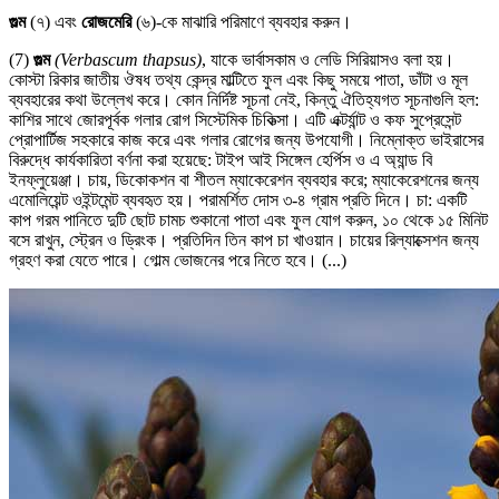
গুল্ম
(৭) এবং
রোজমেরি
(৬)-কে মাঝারি পরিমাণে ব্যবহার করুন।
(7)
গুল্ম
(Verbascum thapsus)
, যাকে ভার্বাসকাম ও লেডি সিরিয়াসও বলা হয়।
কোস্টা রিকার জাতীয় ঔষধ তথ্য কেন্দ্র মাল্টিতে ফুল এবং কিছু সময়ে পাতা, ডাঁটা ও মূল
ব্যবহারের কথা উল্লেখ করে। কোন নির্দিষ্ট সূচনা নেই, কিন্তু ঐতিহ্যগত সূচনাগুলি হল:
কাশির সাথে জোরপূর্বক গলার রোগ সিস্টেমিক চিকিত্সা। এটি এক্টর্যান্ট ও কফ সুপ্রেসেন্ট
প্রোপার্টিজ সহকারে কাজ করে এবং গলার রোগের জন্য উপযোগী। নিম্নোক্ত ভাইরাসের
বিরুদ্ধে কার্যকারিতা বর্ণনা করা হয়েছে: টাইপ আই সিঙ্গেল হের্পিস ও এ অ্যান্ড বি
ইনফ্লুয়েঞ্জা। চায়, ডিকোকশন বা শীতল ম্যাকেরেশন ব্যবহার করে; ম্যাকেরেশনের জন্য
এমোলিয়েন্ট ওইন্টমেন্ট ব্যবহৃত হয়। পরামর্শিত দোস ৩-৪ গ্রাম প্রতি দিনে। চা: একটি
কাপ গরম পানিতে দুটি ছোট চামচ শুকানো পাতা এবং ফুল যোগ করুন, ১০ থেকে ১৫ মিনিট
বসে রাখুন, স্ট্রেন ও ড্রিংক। প্রতিদিন তিন কাপ চা খাওয়ান। চায়ের রিল্যাক্সেশন জন্য
গ্রহণ করা যেতে পারে। গোল্ম ভোজনের পরে নিতে হবে। (...)