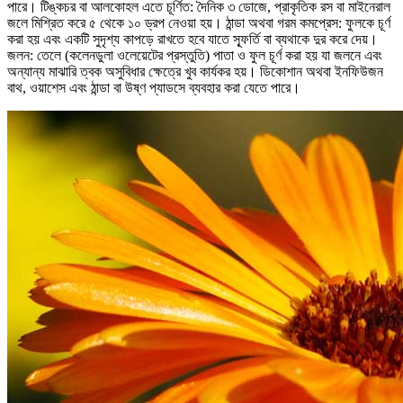
পারে। টিঙ্কচর বা আলকোহল এতে চূর্ণিত: দৈনিক ৩ ডোজে, প্রাকৃতিক রস বা মাইনেরাল
জলে মিশ্রিত করে ৫ থেকে ১০ ড্রপ নেওয়া হয়। ঠান্ডা অথবা গরম কমপ্রেস: ফুলকে চূর্ণ
করা হয় এবং একটি সুদৃশ্য কাপড়ে রাখতে হবে যাতে স্ফূর্তি বা ব্যথাকে দুর করে দেয়।
জলন: তেলে (কলেনডুলা ওলেয়েটের প্রস্তুতি) পাতা ও ফুল চূর্ণ করা হয় যা জলনে এবং
অন্যান্য মাঝারি ত্বক অসুবিধার ক্ষেত্রে খুব কার্যকর হয়। ডিকোশান অথবা ইনফিউজন
বাথ, ওয়াশেস এবং ঠান্ডা বা উষ্ণ প্যাডসে ব্যবহার করা যেতে পারে।