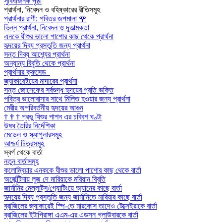
সুবিধাজনক পৃষ্ঠা
প্রার্থনা, নিবেদন ও বহিষ্কারের রীতিসমূহ
প্রার্থনার রাণী: পবিত্র জপমালা
🌹
ভিন্ন প্রার্থনা, নিবেদন ও দূতাত্মকতা
এনকে যীশুর ভালো পাশোর কাছ থেকে প্রার্থনা
হৃদয়ের দিব্য প্রস্তুতি জন্য প্রার্থনা
সন্ত দিব্য আশ্র্যের প্রার্থনা
অন্যান্য বিবৃতি থেকে প্রার্থনা
প্রার্থনার ক্রুসেড
জ্যাকারেইয়ের মাদারের প্রার্থনা
সন্ত জোসেফের সর্বশুদ্ধ হৃদয়ের প্রতি ভক্তি
পবিত্র ভালোবাসার সাথে মিলিত হওয়ার জন্য প্রার্থনা
মেরীর অপরিবর্তনীয় হৃদয়ের আগুন
†
†
†
প্রভু যিশুর পাশন এর চব্বিশ ঘণ্টা
উষধ তৈরির নির্দেশিকা
মেডেল ও স্ক্যাপুলারসমূহ
আশ্চর্য চিত্রসমূহ
স্বর্গ থেকে বার্তা
নতুন বার্তাসমূহ
কলোম্বিয়ার এনককে যীশুর ভালো পাশোর কাছ থেকে বার্তা
অর্জেন্টিনায় লুজ দে মারিয়াকে মরিয়ান বিবৃতি
জার্মানির মেল্লাট্‌স/গ্যোটিংয়ে অ্যানের কাছে বার্তা
হৃদয়ের দিব্য প্রস্তুতি জন্য জার্মানিতে মারিয়ার কাছে বার্তা
ব্রাজিলের জ্যাকারেই স্পি-তে মারকোস তাদেও টেক্সেইরাকে বার্তা
ব্রাজিলের ইটাপিরাঙ্গা এএম-এর এডসন গ্লাউবারকে বার্তা