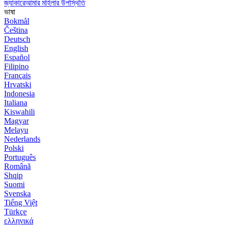
জ্যাকারেআমার মহিলার উপস্থিতি
ভাষা
Bokmål
Čeština
Deutsch
English
Español
Filipino
Français
Hrvatski
Indonesia
Italiana
Kiswahili
Magyar
Melayu
Nederlands
Polski
Português
Română
Shqip
Suomi
Svenska
Tiếng Việt
Türkçe
ελληνικά