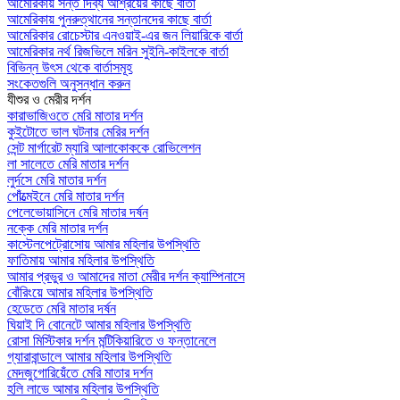
আমেরিকায় সন্ত দিব্য আশ্রয়ের কাছে বার্তা
আমেরিকায় পুনরুত্থানের সন্তানদের কাছে বার্তা
আমেরিকার রোচেস্টার এনওয়াই-এর জন লিয়ারিকে বার্তা
আমেরিকার নর্থ রিজভিলে মরিন সুইনি-কাইলকে বার্তা
বিভিন্ন উৎস থেকে বার্তাসমূহ
সংকেতগুলি অনুসন্ধান করুন
যীশুর ও মেরীর দর্শন
কারাভাজিওতে মেরি মাতার দর্শন
কুইটোতে ভাল ঘটনার মেরির দর্শন
সেন্ট মার্গারেট ম্যারি আলাকোককে রোভিলেশন
লা সালেতে মেরি মাতার দর্শন
লুর্দসে মেরি মাতার দর্শন
পোঁত্মেইনে মেরি মাতার দর্শন
পেলেভোয়াসিনে মেরি মাতার দর্ষন
নক্কে মেরি মাতার দর্শন
কাস্টেলপেট্রোসোয় আমার মহিলার উপস্থিতি
ফাতিমায় আমার মহিলার উপস্থিতি
আমার প্রভুর ও আমাদের মাতা মেরীর দর্শন ক্যাম্পিনাসে
বোঁরিংয়ে আমার মহিলার উপস্থিতি
হেডেতে মেরি মাতার দর্ষন
ঘিয়াই দি বোনেটে আমার মহিলার উপস্থিতি
রোসা মিস্টিকার দর্শন মন্টিকিয়ারিতে ও ফন্তানেলে
গ্যারাবান্ডালে আমার মহিলার উপস্থিতি
মেদজুগোরিয়েঁতে মেরি মাতার দর্শন
হলি লাভে আমার মহিলার উপস্থিতি