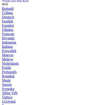
স্বর্গীয় পিতা কথা বলেন
বাংলা
Bokmål
Čeština
Deutsch
English
Español
Filipino
Français
Hrvatski
Indonesia
Italiana
Kiswahili
Magyar
Melayu
Nederlands
Polski
Português
Română
Shqip
Suomi
Svenska
Tiếng Việt
Türkçe
ελληνικά