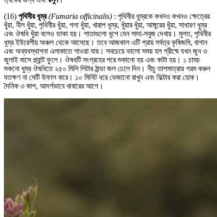
(16)
পৃথিবীর ধূম্র
(Fumaria officinalis)
: পৃথিবীর ধুম্রকে কখনও কখনও ক্ষেত্রের
ধুঁয়া, নীল ধুঁয়া, পৃথিবীর ধুঁয়া, গলা ধুঁয়া, খারাপ ধূম্র, ধুঁয়ার ধুঁয়া, আঙ্গুরের ধুঁয়া, সাধারণ ধুম্র
এবং ঔষধি ধুঁয়া বলেও ডাকা হয়। পাতাগুলো ধূপে যেন সাদা-সবুজ দেখায়। মূলত, পৃথিবীর
ধূম্র ইউরেশীয় অঞ্চল থেকে আসেছে। তবে আজকাল এটি প্রায় সর্বত্র কৃষিজমি, বাগান
এবং অব্যবস্থাপনা এলাকাতে পাওয়া যায়। সবচেয়ে ভালো সময় হল গ্রীষ্মে যখন জুন ও
জুলাই মাসে প্ল্যান্ট ফুলে। ঔষধটি সংগ্রহের পরে শুকানো হয় এবং কাটা হয়। ১ চামচ
শুকনো ধুম্র ঔষধিতে ২৫০ মিলি লিটার ঠান্ডা জল ঢেলে দিন। নীচু তাপমাত্রায় গরম করুন
যতক্ষণ না সেটি উফাল করে। ১০ মিনিট ধরে ভেজানো রাখুন এবং ফিল্টার করা হোক।
দৈনিক ৩ কাপ, আদর্শভাবে খাবারের আগে।