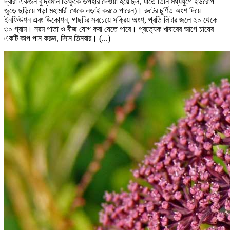
দ্বারা একজন বুদ্ধিমান ভিক্ষুকে উপহার দেওয়া হয়েছিল, যাতে তিনি মধ্যযুগে ইউরোপ
জুড়ে ছড়িয়ে পড়া মহামারী থেকে লড়াই করতে পারেন)। রুটের চূর্ণিত অংশ দিয়ে
ইনফিউশন এবং ডিকোশন, গাছটির সবচেয়ে সক্রিয় অংশ, প্রতি লিটার জলে ২০ থেকে
৩০ গ্রাম। নরম পাতা ও বীজ যোগ করা যেতে পারে। প্রত্যেক খাবারের আগে চায়ের
একটি কাপ পান করুন, দিনে তিনবার। (...)