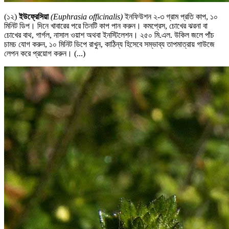
(১২)
ইউফ্রেসিয়া
(Euphrasia officinalis)
ইনফিউশন ২-৩ গ্রাম প্রতি কাপ, ১০
মিনিট ডিপ। দিনে খাবারের পরে তিনটি কাপ পান করুন। কমপ্রেস, চোখের ঝরনা বা
চোখের বাথ, গার্গল, নাসাল ওয়াশ অথবা ইনস্টিলেশন। ২৫০ মি.এল. উকিল জলে পাঁচ
চামচ যোগ করুন, ১০ মিনিট ডিপে রাখুন, কাঠিন্য হিসেবে সম্ভাব্য তাপমাত্রায় গাউজে
লেপন করে প্রয়োগ করুন। (...)