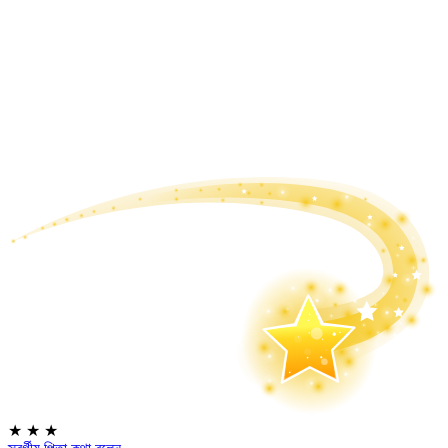
★
★
★