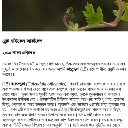
সেন্ট মাইকেল আর্কাঙ্গেল
২০১৯ সালের এপ্রিল ৪
মানবজাতির উপর একটি অদ্ভুত রোগ আসছে, উচ্চ জ্বর এবং ক্ষতযুক্ত ত্বকের সাথে এক
মুহূর্তে অন্য মোহরায়িত হবে, যার জন্য আপনি
কালেন্ডুলা
(15) নামে পরিচিত প্ল্যান্ট ব্যবহার
করবেন।
(15)
কলেনডুলা
(Calendula officinalis)
: প্রায়ই মারিগোল্ড বলেও জানা যায়। ফুল
এবং পাতাগুলো খাওয়া যেতে পারে এবং কমপ্রেস এবং ত্বকের বাথের জন্য ব্যবহার করা
যেতে পারে। ত্বক জলন: স্ফূর্তি হ্রাস করে এবং ব্যথা, ত্বকে পুনরুত্পাদন ও কলাজেন
উৎপাদনের উদ্দীপনা দেয়। ডার্মাটাইটিস চিকিত্সায় সাহায্য করে এবং ক্ষতি পূর্ণ হয়, ত্বকের
ছিদ্র, শুষ্কতা বা সোরে উন্নয়ন ঘটায়। অ্যাকনি এবং ভাইরাল ওয়ার্টের জন্য ব্যবহার করা
হয়। যখন এটি ত্বকে লাগানো হয় তখন এটা অ্যান্টিওক্সিডেন্ট রক্ষা প্রদান করে যা চিহ্ন,
ত্বকের ছোপ এবং ঝলসি মাত্রার উপস্থিতিকে কমায়। চা: একটি বোলে ১ চামচ
কলেনডুলা ফুল বা পেটাল যোগ করুন; এক কাপ উষ্ণ জলে যোগ করুন। ডেক করে রাখুন
এবং ৫ মিনিটের জন্য বিশ্রাম নেয়ার অনুমতি দিন। হানি অথবা গুরে সুইটেন করা যেতে