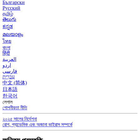
Български
Русский
தமிழ்
తెలుగు
ಕನ್ನಡ
മലയാളം
ไทย
বাংলা
हिंदी
العربية
اردو
فارسی
עִברִית
中文 (简体)
日本語
한국어
লেগাল
গোপনীয়তা নীতি
২০২৫ সালের নির্দেশনা
রোগ, প্যান্ডেমিক এবং অজানা ভাইরাস সম্পর্কে