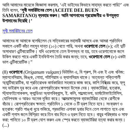
আমি আমাদের মায়েকে জিজ্ঞাসা করলাম, ‘এই ভাইদের কিভাবে সাহায্য করতে পারি?’ এবং
তিনি বলেন,
‘সুখী সমারিটানের তেল (ACEITE DEL BUEN
SAMARITANO) ব্যবহার করুন। আমি আপনাদের প্রয়োজনীয় ও উপযুক্ত
উপাদানের দিয়েছি।’
সুখী সমারিটানের তেল
আমাদের মা আমাকে বলেছিলেন যে সত্যিকারের মহামারী আসবে এবং আমরা প্রতিদিন
সকালে একটি কাঁচা লহসুন দান্ত (১০) খেতে পারি, অথবা
ওরেগানো তেল
(৮); এই দুটি
অসাধারণ এন্টিবায়োটিক। যদি ওরেগানো তেল উপলভ্য না হয়, তবে ওরেগানোকে জলে
উকিল করতে পারে একটি ইনফিউশন তৈরি করার জন্য; তবে,
ওরেগানো তেল
(৮) একটা
ভাল এন্টিবায়োটিক।”
(8)
ওরেগানো
(Origanum vulgare)
ভিটামিন এ, বি গ্রুপ, সি এবং ই এবং খনিজ:
ম্যাগনেসিয়াম, জিঙ্ক, লোহা, পটাশিয়াম ও ক্যালসিয়ম থাকে। অত্যন্ত শক্তিশালী
অ্যান্টিবায়োটিক, যা প্রতিরোধক কার্যকারিতা সহকারে কাজ করে, কাশি নিষ্ক্রিয় করে, ফ্লু
সহ ভাইরাস দূর করে এবং রোগপ্রতিরোধ ক্ষমতা উস্কে দেয়। ব্যাকটেরিয়া, ছত্রাক,
স্ট্যাফাইলোককস, ক্যান্ডিডা অ্যালবিক্যান্স, ই. কলি, সাল্মোনেলা, ডার্মাটোফাইটোসিস,
যোনিপথজ ও আরও অনেক দূষিত করে। আত্মরক্ষামূলক ব্যাকটেরিয়া থেকে রোগীকে
বাঁচায়। রোগপ্রতিরোধ ক্ষমতা: প্রতিদিন ১ থেকে ৩ টি ড্রপ নিতে হবে। সংক্রমণ ও
ছত্রাক: প্রতি পাঙ্খা ধুয়ে শুকিয়ে, প্রভাবিত এলাকা দুবার দিনে তেল লাগাতে হবে এবং
একটি গ্লাস জলে মিশ্রিত করে তিন বার দিনে ৩ ড্রপ নিতে হবে। বায়ুর পরিষ্কার ও সাফ
করা: পানিতে ১০ টি ড্রপ যোগ করুন এবং স্প্রে করতে ব্যাকটেরিয়া হত্যা করার জন্য।
(...)