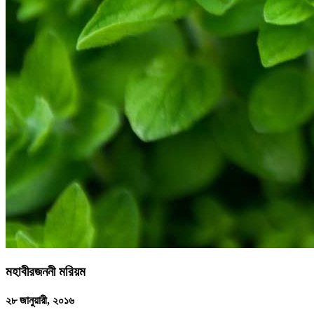
মহাবীরজননী মরিয়ম
২৮ জানুয়ারী, ২০১৬