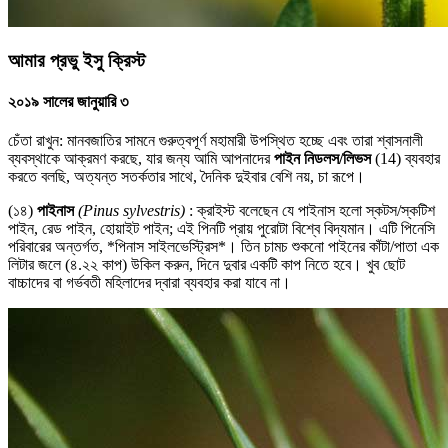
আমার প্রভু ইসু ক্রিস্ট
২০১৯ সালের জানুয়ারি ৩
চেঁতা রাখুন: মানবজাতির সামনে গুরুত্বপূর্ণ মহামারী উপস্থিত হচ্ছে এবং তারা শ্বাসনালী
ব্যবস্থাকে আক্রমণ করছে, যার জন্য আমি আপনাদের
পাইন নিডলস/লিভস
(14) ব্যবহার
করতে বলছি, অত্যন্ত সতর্কতার সাথে, দৈনিক দুইবার বেশি নয়, চা রূপে।
(১৪)
পাইনাস
(Pinus sylvestris)
: ক্রাইস্ট বলেছেন যে পাইনাস হলো স্কটস/স্কটিশ
পাইন, রেড পাইন, হোয়াইট পাইন; এই পিনটি প্রায় পুরোটা বিশ্বে বিদ্যমান। এটি পিনেসি
পরিবারের অন্তর্গত, *পিনাস সাইলভেস্ট্রিস*। তিন চামচ শুকনো পাইনের কাঁটা/পাতা এক
লিটার জলে (৪.২২ কাপ) উকিল করুন, দিনে দুবার একটি কাপ নিতে হবে। খুব ছোট
বাচ্চাদের বা গর্ভবতী মহিলাদের দ্বারা ব্যবহার করা যাবে না।