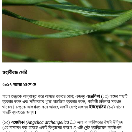
মহাবীরজ মেরি
২০১৭ সালের ২৪শে মে
পাচন তন্ত্রকে আক্রান্ত করে আসছে গুরুতর রোগ; এজন্য
এঞ্জেলিকা
(১৩) নামের গাছটি
ব্যবহার করুন এবং সঠিকভাবে পুরো গাছটিকে ব্যবহার করুন, গর্ভবতী মহিলারা সাবধান
থাকেন। চক্ষুকে আক্রান্ত করে আসছে একটি রোগ; এজন্য
ইউফ্রেসিয়া
(১২) নামের
গাছটি ব্যবহারের জন্য।
(১৩)
এঞ্জেলিকা
(Angelica archangelica L.)
আত্মা বা ফারিশতার ঔষধি উদ্ভিদ
(এর নামকরণ করা হয়েছে একটি বিশ্বাসের কারণে যে এটি সেন্ট গ্যাব্রিয়েল আর্কাঞ্জেল