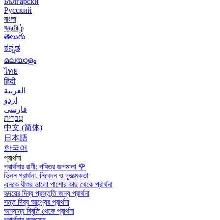
Български
Русский
বাংলা
বதமிழ்
తెలుగు
ಕನ್ನಡ
മലയാളം
ไทย
हिंदी
العربية
اردو
فارسی
עִברִית
中文 (简体)
日本語
한국어
প্রার্থনা
প্রার্থনার রাণী: পবিত্র জপমালা
🌹
ভিন্ন প্রার্থনা, নিবেদন ও দূতাত্মকতা
এনকে যীশুর ভালো পাশোর কাছ থেকে প্রার্থনা
হৃদয়ের দিব্য প্রস্তুতি জন্য প্রার্থনা
সন্ত দিব্য আশ্র্যের প্রার্থনা
অন্যান্য বিবৃতি থেকে প্রার্থনা
প্রার্থনার ক্রুসেড