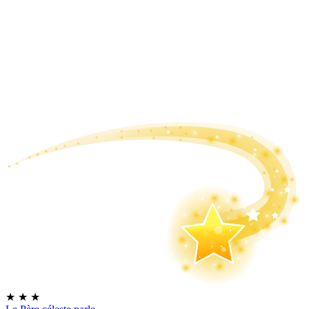
★
★
★