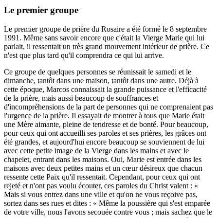
Le premier groupe
Le premier groupe de prière du Rosaire a été formé le 8 septembre
1991. Même sans savoir encore que c'était la Vierge Marie qui lui
parlait, il ressentait un très grand mouvement intérieur de prière. Ce
n'est que plus tard qu'il comprendra ce qui lui arrive.
Ce groupe de quelques personnes se réunissait le samedi et le
dimanche, tantôt dans une maison, tantôt dans une autre. Déjà à
cette époque, Marcos connaissait la grande puissance et l'efficacité
de la prière, mais aussi beaucoup de souffrances et
d'incompréhensions de la part de personnes qui ne comprenaient pas
l'urgence de la prière. Il essayait de montrer à tous que Marie était
une Mère aimante, pleine de tendresse et de bonté. Pour beaucoup,
pour ceux qui ont accueilli ses paroles et ses prières, les grâces ont
été grandes, et aujourd'hui encore beaucoup se souviennent de lui
avec cette petite image de la Vierge dans les mains et avec le
chapelet, entrant dans les maisons. Oui, Marie est entrée dans les
maisons avec deux petites mains et un cœur désireux que chacun
ressente cette Paix qu'il ressentait. Cependant, pour ceux qui ont
rejeté et n'ont pas voulu écouter, ces paroles du Christ valent : «
Mais si vous entrez dans une ville et qu'on ne vous reçoive pas,
sortez dans ses rues et dites : « Même la poussière qui s'est emparée
de votre ville, nous l'avons secouée contre vous ; mais sachez que le