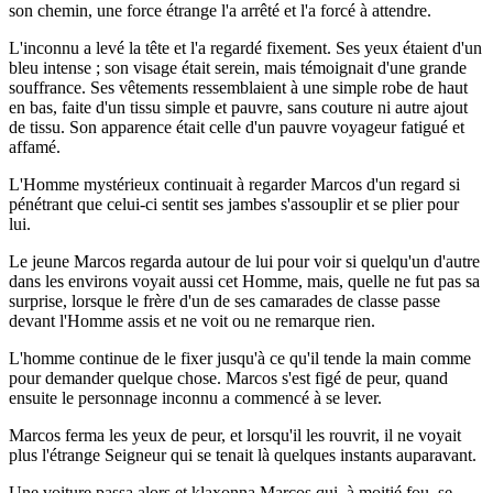
son chemin, une force étrange l'a arrêté et l'a forcé à attendre.
L'inconnu a levé la tête et l'a regardé fixement. Ses yeux étaient d'un
bleu intense ; son visage était serein, mais témoignait d'une grande
souffrance. Ses vêtements ressemblaient à une simple robe de haut
en bas, faite d'un tissu simple et pauvre, sans couture ni autre ajout
de tissu. Son apparence était celle d'un pauvre voyageur fatigué et
affamé.
L'Homme mystérieux continuait à regarder Marcos d'un regard si
pénétrant que celui-ci sentit ses jambes s'assouplir et se plier pour
lui.
Le jeune Marcos regarda autour de lui pour voir si quelqu'un d'autre
dans les environs voyait aussi cet Homme, mais, quelle ne fut pas sa
surprise, lorsque le frère d'un de ses camarades de classe passe
devant l'Homme assis et ne voit ou ne remarque rien.
L'homme continue de le fixer jusqu'à ce qu'il tende la main comme
pour demander quelque chose. Marcos s'est figé de peur, quand
ensuite le personnage inconnu a commencé à se lever.
Marcos ferma les yeux de peur, et lorsqu'il les rouvrit, il ne voyait
plus l'étrange Seigneur qui se tenait là quelques instants auparavant.
Une voiture passa alors et klaxonna Marcos qui, à moitié fou, se