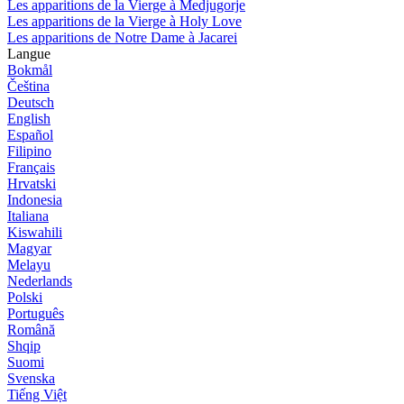
Les apparitions de la Vierge à Medjugorje
Les apparitions de la Vierge à Holy Love
Les apparitions de Notre Dame à Jacarei
Langue
Bokmål
Čeština
Deutsch
English
Español
Filipino
Français
Hrvatski
Indonesia
Italiana
Kiswahili
Magyar
Melayu
Nederlands
Polski
Português
Română
Shqip
Suomi
Svenska
Tiếng Việt