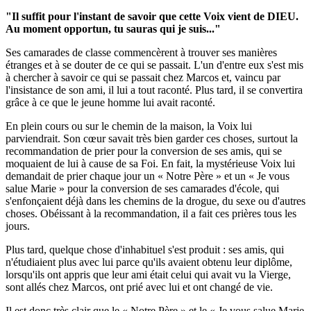
"Il suffit pour l'instant de savoir que cette Voix vient de DIEU.
Au moment opportun, tu sauras qui je suis..."
Ses camarades de classe commencèrent à trouver ses manières
étranges et à se douter de ce qui se passait. L'un d'entre eux s'est mis
à chercher à savoir ce qui se passait chez Marcos et, vaincu par
l'insistance de son ami, il lui a tout raconté. Plus tard, il se convertira
grâce à ce que le jeune homme lui avait raconté.
En plein cours ou sur le chemin de la maison, la Voix lui
parviendrait. Son cœur savait très bien garder ces choses, surtout la
recommandation de prier pour la conversion de ses amis, qui se
moquaient de lui à cause de sa Foi. En fait, la mystérieuse Voix lui
demandait de prier chaque jour un « Notre Père » et un « Je vous
salue Marie » pour la conversion de ses camarades d'école, qui
s'enfonçaient déjà dans les chemins de la drogue, du sexe ou d'autres
choses. Obéissant à la recommandation, il a fait ces prières tous les
jours.
Plus tard, quelque chose d'inhabituel s'est produit : ses amis, qui
n'étudiaient plus avec lui parce qu'ils avaient obtenu leur diplôme,
lorsqu'ils ont appris que leur ami était celui qui avait vu la Vierge,
sont allés chez Marcos, ont prié avec lui et ont changé de vie.
Il est donc très clair que le « Notre Père » et le « Je vous salue Marie