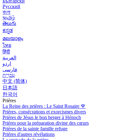
Български
Русский
বাংলা
বதமிழ்
తెలుగు
ಕನ್ನಡ
മലയാളം
ไทย
हिंदी
العربية
اردو
فارسی
עִברִית
中文 (简体)
日本語
한국어
Prières
La Reine des prières : Le Saint Rosaire
🌹
Prières, consécrations et exorcismes divers
Prières de Jésus le bon berger à Hénoch
Prières pour la préparation divine des cœurs
Prières de la sainte famille refuge
Prières d'autres révélations
La croisade de la prière