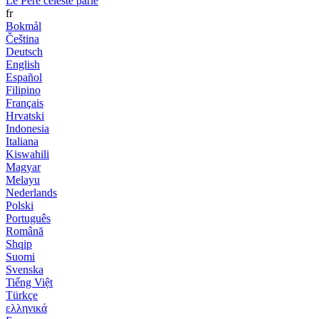
Le Père céleste parle
fr
Bokmål
Čeština
Deutsch
English
Español
Filipino
Français
Hrvatski
Indonesia
Italiana
Kiswahili
Magyar
Melayu
Nederlands
Polski
Português
Română
Shqip
Suomi
Svenska
Tiếng Việt
Türkçe
ελληνικά