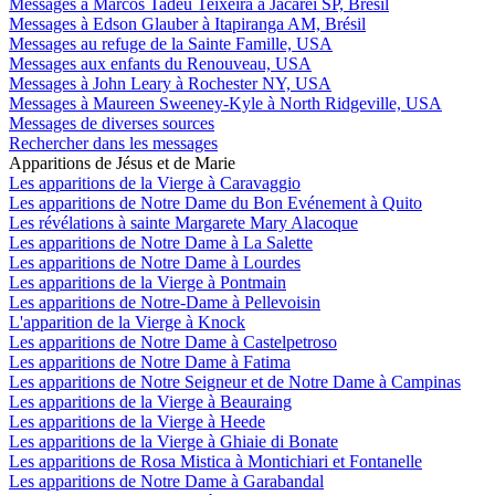
Messages à Marcos Tadeu Teixeira à Jacareí SP, Brésil
Messages à Edson Glauber à Itapiranga AM, Brésil
Messages au refuge de la Sainte Famille, USA
Messages aux enfants du Renouveau, USA
Messages à John Leary à Rochester NY, USA
Messages à Maureen Sweeney-Kyle à North Ridgeville, USA
Messages de diverses sources
Rechercher dans les messages
Apparitions de Jésus et de Marie
Les apparitions de la Vierge à Caravaggio
Les apparitions de Notre Dame du Bon Evénement à Quito
Les révélations à sainte Margarete Mary Alacoque
Les apparitions de Notre Dame à La Salette
Les apparitions de Notre Dame à Lourdes
Les apparitions de la Vierge à Pontmain
Les apparitions de Notre-Dame à Pellevoisin
L'apparition de la Vierge à Knock
Les apparitions de Notre Dame à Castelpetroso
Les apparitions de Notre Dame à Fatima
Les apparitions de Notre Seigneur et de Notre Dame à Campinas
Les apparitions de la Vierge à Beauraing
Les apparitions de la Vierge à Heede
Les apparitions de la Vierge à Ghiaie di Bonate
Les apparitions de Rosa Mistica à Montichiari et Fontanelle
Les apparitions de Notre Dame à Garabandal