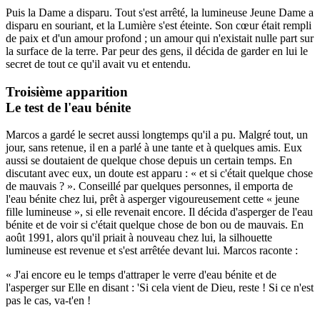
Puis la Dame a disparu. Tout s'est arrêté, la lumineuse Jeune Dame a
disparu en souriant, et la Lumière s'est éteinte. Son cœur était rempli
de paix et d'un amour profond ; un amour qui n'existait nulle part sur
la surface de la terre. Par peur des gens, il décida de garder en lui le
secret de tout ce qu'il avait vu et entendu.
Troisième apparition
Le test de l'eau bénite
Marcos a gardé le secret aussi longtemps qu'il a pu. Malgré tout, un
jour, sans retenue, il en a parlé à une tante et à quelques amis. Eux
aussi se doutaient de quelque chose depuis un certain temps. En
discutant avec eux, un doute est apparu : « et si c'était quelque chose
de mauvais ? ». Conseillé par quelques personnes, il emporta de
l'eau bénite chez lui, prêt à asperger vigoureusement cette « jeune
fille lumineuse », si elle revenait encore. Il décida d'asperger de l'eau
bénite et de voir si c'était quelque chose de bon ou de mauvais. En
août 1991, alors qu'il priait à nouveau chez lui, la silhouette
lumineuse est revenue et s'est arrêtée devant lui. Marcos raconte :
« J'ai encore eu le temps d'attraper le verre d'eau bénite et de
l'asperger sur Elle en disant : 'Si cela vient de Dieu, reste ! Si ce n'est
pas le cas, va-t'en !