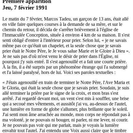
Première apparition
Jeu, 7 février 1991
Le matin du 7 février, Marcos Tadeu, un garçon de 13 ans, était allé
en ville faire quelques courses à la demande de sa mère, et sur le
chemin du retour, il décida de s'arrêter brièvement à l'église de
l'Immaculée Conception, située à environ 4 km de sa maison. Il s'est
senti obligé d'entrer à l'intérieur pour prier. Selon lui, « je ne savais
même pas ce qu'était un chapelet, et la seule chose que je savais
prier était le Notre Père, le Je vous salue Marie et le Gloire à Dieu ».
Je ne sais pas d'où m'est venu le désir de prier dans l'Église, ni
pourquoi j'y suis entré. Il s'est agenouillé et a fait une courte prière.
À la fin, il a été surpris par un phénomène étrange qui l'a submergé
et l'a laissé paralysé, hors de lui. Voici ses paroles textuelles :
« J'étais agenouillé en train de terminer le Notre Père, l'Ave Maria et
le Gloria, qui était la seule chose que je savais prier. Soudain, je suis
allé terminer la prière par le signe de la croix, et mon bras s'est
arrêté. J'ai regardé devant moi, un vent s'est mis à souffler, une brise
qui a secoué mes vêtements, et aussitôt j'ai vu, au-dessus de l'autel,
une lumière en forme de globe s'allumer, plus brillante que le soleil.
J'ai senti mon âme arrachée au monde, mon corps ne répondait pas à
ma volonté, je ne pouvais ni bouger, ni parler, ni me lever, ni courir.
Je ne pouvais pas voir qui me parlait, mais je voyais la lumière
envahir tout l'autel. J'ai entendu une Voix aussi claire que le timbre