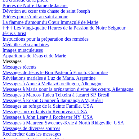
Prières de Notre Dame de Jacarei
Dévotion au cœur très chaste de saint Joseph
Prières pour s'unir au saint amour
La flamme d'amour du Cœur Immaculé de Marie
†
†
†
Les Vingt-quatre Heures de la Passion de Notre Seigneur
Jésus-Christ
Instructions pour la préparation des remèdes
Médailles et scapulaires
Images miraculeuses
Apparitions de Jésus et de Marie
Messages
Messages récents
Messages de Jésus le Bon Pasteur à Enoch, Colombie
Révélations mariales à Luz de Maria, Argentine
Messages à Anne à Mellatz/Goettingen, Allemagne
Messages à Maria pour la préparation divine des cœurs, Allemagne
Messages à Marcos Tadeu Teixeira à Jacareí SP, Brésil
Messages à Edson Glauber à Itapiranga AM, Brésil
Messages au refuge de la Sainte Famille, USA
Messages aux enfants du Renouveau, USA
Messages à John Leary à Rochester NY, USA
Messages à Maureen Sweeney-Kyle à North Ridgeville, USA
Messages de diverses sources
Rechercher dans les messages