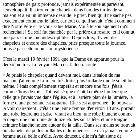
atmosphère de paix profonde, jamais expérimentée auparavant,
l'enveloppait. Il a trouvé un chapelet dans l'un des tiroirs de sa
maison et a eu un immense désir de le prier, bien qu'il ne sache pas
exactement comment le faire, car tout ce qu'il savait, c'était comment
dire Notre Père et Je vous salue Marie. Voilà le soulagement qu'il
recherchait ! Sa soif fut étanchée par la prière du rosaire, et il connut
une paix et une joie indescriptibles. Depuis lors, il y eut des
chapelets et encore des chapelets, priés presque toute la journée,
poussé par cette impulsion mystérieuse.
C'est le mardi 19 février 1991 que la Dame est apparue pour la
deuxième fois. Le voyant Marcos Tadeu raconte :
« Je priais le chapelet quand devant moi, dans le salon de ma
maison, j'ai vu une Lumière très forte, plus brillante que le soleil lui-
même. J'étais complètement stupéfait et encore une fois, j'étais
comme 'hors de moi'. J'ai réalisé que c'était la même lumière que
celle que j'avais vue dans l'église, et à l'arrière-plan de la lumière, la
forme d'une personne est apparue. Elle s'est approchée ; je pouvais
la voir clairement : c'était une jeune femme d'environ 18 ans, portant
une robe légèrement grise, virant au bleu, une robe blanche comme
la neige, une couronne de douze étoiles sur la tête, et une longue
ceinture blanche nouée autour de la taille. Dans ses mains se trouvait
un chapelet de perles brillantes et lumineuses. Je n'ai jamais vu une
femme aussi belle qu'elle. Avec douceur, elle m'a fait signe de