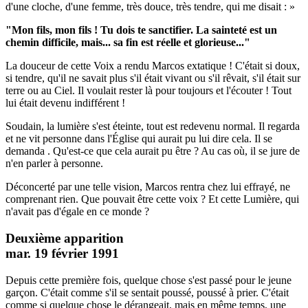
d'une cloche, d'une femme, très douce, très tendre, qui me disait : »
"Mon fils, mon fils !
Tu dois te sanctifier.
La sainteté est un
chemin difficile, mais... sa fin est réelle et glorieuse..."
La douceur de cette Voix a rendu Marcos extatique ! C'était si doux,
si tendre, qu'il ne savait plus s'il était vivant ou s'il rêvait, s'il était sur
terre ou au Ciel. Il voulait rester là pour toujours et l'écouter ! Tout
lui était devenu indifférent !
Soudain, la lumière s'est éteinte, tout est redevenu normal. Il regarda
et ne vit personne dans l'Église qui aurait pu lui dire cela. Il se
demanda . Qu'est-ce que cela aurait pu être ? Au cas où, il se jure de
n'en parler à personne.
Déconcerté par une telle vision, Marcos rentra chez lui effrayé, ne
comprenant rien. Que pouvait être cette voix ? Et cette Lumière, qui
n'avait pas d'égale en ce monde ?
Deuxième apparition
mar. 19 février 1991
Depuis cette première fois, quelque chose s'est passé pour le jeune
garçon. C'était comme s'il se sentait poussé, poussé à prier. C'était
comme si quelque chose le dérangeait, mais en même temps, une