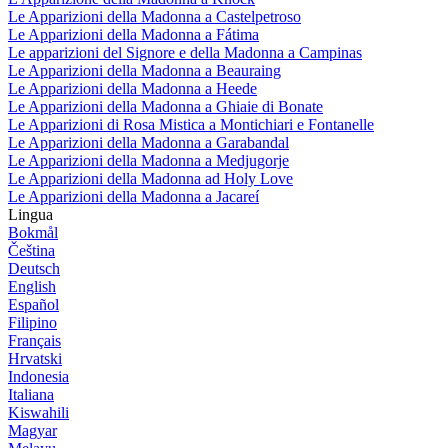
Le Apparizioni della Madonna a Castelpetroso
Le Apparizioni della Madonna a Fátima
Le apparizioni del Signore e della Madonna a Campinas
Le Apparizioni della Madonna a Beauraing
Le Apparizioni della Madonna a Heede
Le Apparizioni della Madonna a Ghiaie di Bonate
Le Apparizioni di Rosa Mistica a Montichiari e Fontanelle
Le Apparizioni della Madonna a Garabandal
Le Apparizioni della Madonna a Medjugorje
Le Apparizioni della Madonna ad Holy Love
Le Apparizioni della Madonna a Jacareí
Lingua
Bokmål
Čeština
Deutsch
English
Español
Filipino
Français
Hrvatski
Indonesia
Italiana
Kiswahili
Magyar