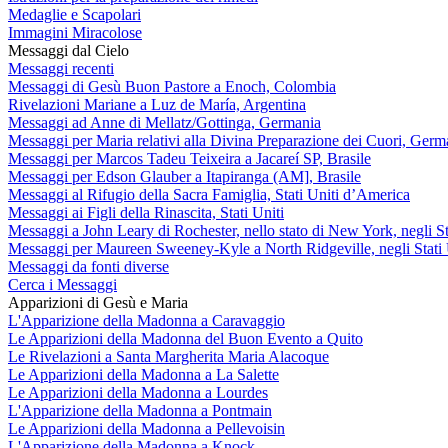
Medaglie e Scapolari
Immagini Miracolose
Messaggi dal Cielo
Messaggi recenti
Messaggi di Gesù Buon Pastore a Enoch, Colombia
Rivelazioni Mariane a Luz de María, Argentina
Messaggi ad Anne di Mellatz/Gottinga, Germania
Messaggi per Maria relativi alla Divina Preparazione dei Cuori, Germ
Messaggi per Marcos Tadeu Teixeira a Jacareí SP, Brasile
Messaggi per Edson Glauber a Itapiranga (AM], Brasile
Messaggi al Rifugio della Sacra Famiglia, Stati Uniti d’America
Messaggi ai Figli della Rinascita, Stati Uniti
Messaggi a John Leary di Rochester, nello stato di New York, negli St
Messaggi per Maureen Sweeney-Kyle a North Ridgeville, negli Stati 
Messaggi da fonti diverse
Cerca i Messaggi
Apparizioni di Gesù e Maria
L'Apparizione della Madonna a Caravaggio
Le Apparizioni della Madonna del Buon Evento a Quito
Le Rivelazioni a Santa Margherita Maria Alacoque
Le Apparizioni della Madonna a La Salette
Le Apparizioni della Madonna a Lourdes
L'Apparizione della Madonna a Pontmain
Le Apparizioni della Madonna a Pellevoisin
L'Apparizione della Madonna a Knock