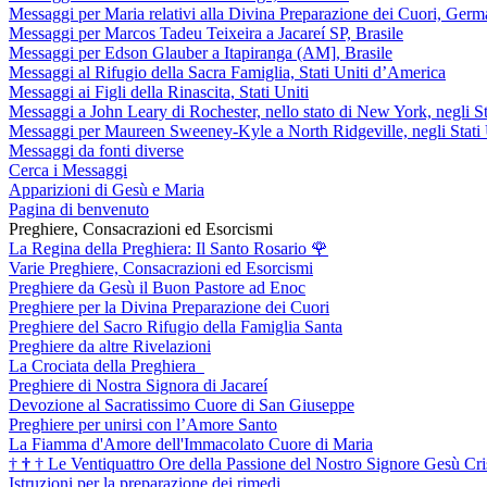
Messaggi per Maria relativi alla Divina Preparazione dei Cuori, Germ
Messaggi per Marcos Tadeu Teixeira a Jacareí SP, Brasile
Messaggi per Edson Glauber a Itapiranga (AM], Brasile
Messaggi al Rifugio della Sacra Famiglia, Stati Uniti d’America
Messaggi ai Figli della Rinascita, Stati Uniti
Messaggi a John Leary di Rochester, nello stato di New York, negli St
Messaggi per Maureen Sweeney-Kyle a North Ridgeville, negli Stati 
Messaggi da fonti diverse
Cerca i Messaggi
Apparizioni di Gesù e Maria
Pagina di benvenuto
Preghiere, Consacrazioni ed Esorcismi
La Regina della Preghiera: Il Santo Rosario
🌹
Varie Preghiere, Consacrazioni ed Esorcismi
Preghiere da Gesù il Buon Pastore ad Enoc
Preghiere per la Divina Preparazione dei Cuori
Preghiere del Sacro Rifugio della Famiglia Santa
Preghiere da altre Rivelazioni
La Crociata della Preghiera
Preghiere di Nostra Signora di Jacareí
Devozione al Sacratissimo Cuore di San Giuseppe
Preghiere per unirsi con l’Amore Santo
La Fiamma d'Amore dell'Immacolato Cuore di Maria
†
†
†
Le Ventiquattro Ore della Passione del Nostro Signore Gesù Cri
Istruzioni per la preparazione dei rimedi