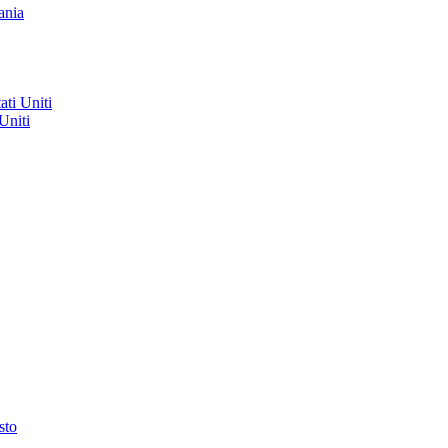
ania
ati Uniti
Uniti
sto