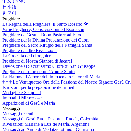
中文 (简体)
日本語
한국어
Preghiere
La Regina della Preghiera: Il Santo Rosario
🌹
Varie Preghiere, Consacrazioni ed Esorcismi
Preghiere da Gesù il Buon Pastore ad Enoc
Preghiere per la Divina Preparazione dei Cuori
Preghiere del Sacro Rifugio della Famiglia Santa
Preghiere da altre Rivelazioni
La Crociata della Preghiera
Preghiere di Nostra Signora di Jacareí
Devozione al Sacratissimo Cuore di San Giuseppe
Preghiere per unirsi con l’Amore Santo
La Fiamma d'Amore dell'Immacolato Cuore di Maria
†
†
†
Le Ventiquattro Ore della Passione del Nostro Signore Gesù Cri
Istruzioni per la preparazione dei rimedi
Medaglie e Scapolari
Immagini Miracolose
Apparizioni di Gesù e Maria
Messaggi
Messaggi recenti
Messaggi di Gesù Buon Pastore a Enoch, Colombia
Rivelazioni Mariane a Luz de María, Argentina
Messaggi ad Anne di Mellatz/Gottinga, Germania