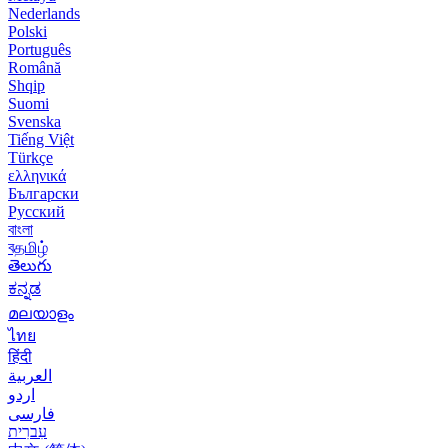
Nederlands
Polski
Português
Română
Shqip
Suomi
Svenska
Tiếng Việt
Türkçe
ελληνικά
Български
Русский
বাংলা
বதமிழ்
తెలుగు
ಕನ್ನಡ
മലയാളം
ไทย
हिंदी
العربية
اردو
فارسی
עִברִית