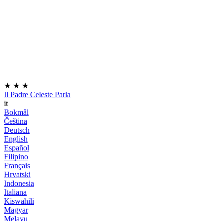
★
★
★
Il Padre Celeste Parla
it
Bokmål
Čeština
Deutsch
English
Español
Filipino
Français
Hrvatski
Indonesia
Italiana
Kiswahili
Magyar
Melayu