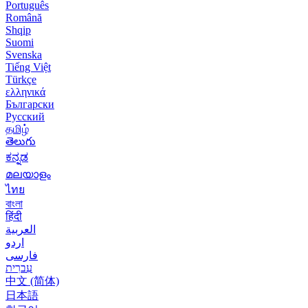
Português
Română
Shqip
Suomi
Svenska
Tiếng Việt
Türkçe
ελληνικά
Български
Русский
தமிழ்
తెలుగు
ಕನ್ನಡ
മലയാളം
ไทย
বাংলা
हिंदी
العربية
اردو
فارسی
עִברִית
中文 (简体)
日本語