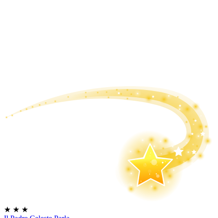
★
★
★