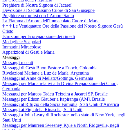
Preghiere di Nostra Signora di Jacareí
Devozione al Sacratissimo Cuore di San Giuseppe
Preghiere per unirsi con l’Amore Santo
La Fiamma d'Amore dell'Immacolato Cuore di Maria
†
†
†
Le Ventiquattro Ore della Passione del Nostro Signore Gesù
Cristo
Istruzioni per la preparazione dei rimedi
Medaglie e Scapolari
Immagini Miracolose
Apparizioni di Gesù e Maria
Messaggi
Messaggi recenti
Messaggi di Gesù Buon Pastore a Enoch, Colombia
Rivelazioni Mariane a Luz de María, Argentina
Messaggi ad Anne di Mellatz/Gottinga, Germania
Messaggi per Maria relativi alla Divina Preparazione dei Cuori,
Germania
Messaggi per Marcos Tadeu Teixeira a Jacareí SP, Brasile
Messaggi per Edson Glauber a Itapiranga (AM], Brasile
Messaggi al Rifugio della Sacra Famiglia, Stati Uniti d’America
Messaggi ai Figli della Rinascita, Stati Uniti
Messaggi a John Leary di Rochester, nello stato di New York, negli
Stati Uniti
Messaggi per Maureen Sweeney-Kyle a North Ridgeville, negli