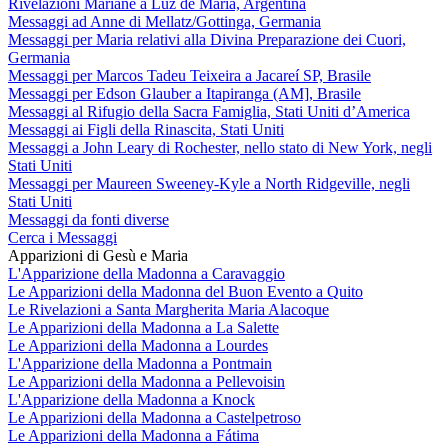
Rivelazioni Mariane a Luz de María, Argentina
Messaggi ad Anne di Mellatz/Gottinga, Germania
Messaggi per Maria relativi alla Divina Preparazione dei Cuori,
Germania
Messaggi per Marcos Tadeu Teixeira a Jacareí SP, Brasile
Messaggi per Edson Glauber a Itapiranga (AM], Brasile
Messaggi al Rifugio della Sacra Famiglia, Stati Uniti d’America
Messaggi ai Figli della Rinascita, Stati Uniti
Messaggi a John Leary di Rochester, nello stato di New York, negli
Stati Uniti
Messaggi per Maureen Sweeney-Kyle a North Ridgeville, negli
Stati Uniti
Messaggi da fonti diverse
Cerca i Messaggi
Apparizioni di Gesù e Maria
L'Apparizione della Madonna a Caravaggio
Le Apparizioni della Madonna del Buon Evento a Quito
Le Rivelazioni a Santa Margherita Maria Alacoque
Le Apparizioni della Madonna a La Salette
Le Apparizioni della Madonna a Lourdes
L'Apparizione della Madonna a Pontmain
Le Apparizioni della Madonna a Pellevoisin
L'Apparizione della Madonna a Knock
Le Apparizioni della Madonna a Castelpetroso
Le Apparizioni della Madonna a Fátima