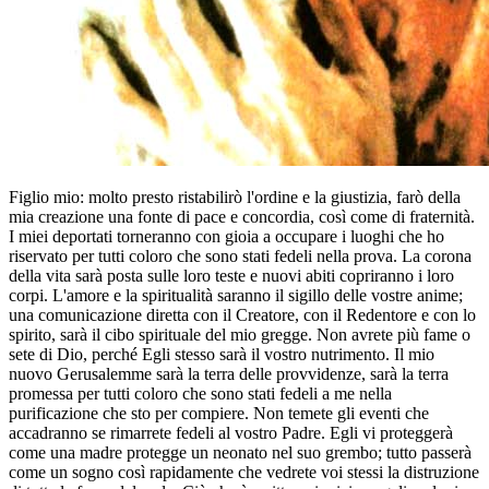
Figlio mio: molto presto ristabilirò l'ordine e la giustizia, farò della
mia creazione una fonte di pace e concordia, così come di fraternità.
I miei deportati torneranno con gioia a occupare i luoghi che ho
riservato per tutti coloro che sono stati fedeli nella prova. La corona
della vita sarà posta sulle loro teste e nuovi abiti copriranno i loro
corpi. L'amore e la spiritualità saranno il sigillo delle vostre anime;
una comunicazione diretta con il Creatore, con il Redentore e con lo
spirito, sarà il cibo spirituale del mio gregge. Non avrete più fame o
sete di Dio, perché Egli stesso sarà il vostro nutrimento. Il mio
nuovo Gerusalemme sarà la terra delle provvidenze, sarà la terra
promessa per tutti coloro che sono stati fedeli a me nella
purificazione che sto per compiere. Non temete gli eventi che
accadranno se rimarrete fedeli al vostro Padre. Egli vi proteggerà
come una madre protegge un neonato nel suo grembo; tutto passerà
come un sogno così rapidamente che vedrete voi stessi la distruzione