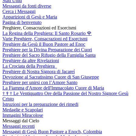
Stati Uniti
Messaggi da fonti diverse
Cerca i Messaggi
Apparizioni di Gesù e Maria
Pagina di benvenuto
Preghiere, Consacrazioni ed Esorcismi
La Regina della Preghiera: Il Santo Rosario
🌹
Varie Preghiere, Consacrazioni ed Esorcismi
Preghiere da Gesù il Buon Pastore ad Enoc
Preghiere per la Divina Preparazione dei Cuori
Preghiere del Sacro Rifugio della Famiglia Santa
Preghiere da altre Rivelazioni
La Crociata della Preghiera
Preghiere di Nostra Signora di Jacareí
Devozione al Sacratissimo Cuore di San Giuseppe
Preghiere per unirsi con l’Amore Santo
La Fiamma d'Amore dell'Immacolato Cuore di Maria
†
†
†
Le Ventiquattro Ore della Passione del Nostro Signore Gesù
Cristo
Istruzioni per la preparazione dei rimedi
Medaglie e Scapolari
Immagini Miracolose
Messaggi dal Cielo
Messaggi recenti
Messaggi di Gesù Buon Pastore a Enoch, Colombia