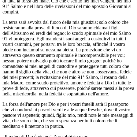
di tutta la forza del male. Ciò che è scritto nei miei vangeli, nel mio
91° Salmo e nel libro delle rivelazioni del mio apostolo Giovanni si
compirà.
La terra sarà avvolta dal fuoco della mia giustizia; solo coloro che
resisteranno alla prova di fuoco di Dio saranno chiamati figli
dell'Altissimo ed eredi del regno; lo scudo spirituale del mio Salmo
91 vi proteggerà. Egli manderà i suoi angeli a custodirvi in tutti i
vostri cammini, per portarvi tra le loro braccia, affinché il vostro
piede non inciampi su nessuna pietra. La protezione che vi do
attraverso questo strumento spirituale è incomprensibile per voi;
nessun potere malvagio potrà toccare il mio gregge; poiché ho
comandato ai miei angeli di custodire e proteggere tutti coloro che
hanno il sigillo della vita, che non è altro se non l'osservanza fedele
dei miei precetti; la recitazione del mio 91° Salmo, il rosario della
mia Madre, come scudo protettivo, amore e fedeltà a Dio in tutte le
prove di fede, attraverso cui passerete, poiché sarete messi alla prova
nella misericordia, nella fedeltà e soprattutto nell'amore.
La forza dell'amore per Dio e per i vostri fratelli sarà il passaporto
che vi condurrà ai pascoli verdi e alle acque fresche, dove il vostro
pastore vi aspetterà; quindi, figlio mio, rendi note le mie messaggi di
vita, che sono cibo, che sono speranza per tutti coloro che li
meditano e li mettono in pratica.
"Il regno di Dio è vicino". Non abbiate paura.