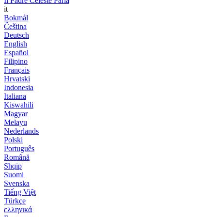
Il Padre Celeste Parla
it
Bokmål
Čeština
Deutsch
English
Español
Filipino
Français
Hrvatski
Indonesia
Italiana
Kiswahili
Magyar
Melayu
Nederlands
Polski
Português
Română
Shqip
Suomi
Svenska
Tiếng Việt
Türkçe
ελληνικά