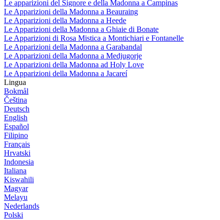
Le apparizioni del Signore e della Madonna a Campinas
Le Apparizioni della Madonna a Beauraing
Le Apparizioni della Madonna a Heede
Le Apparizioni della Madonna a Ghiaie di Bonate
Le Apparizioni di Rosa Mistica a Montichiari e Fontanelle
Le Apparizioni della Madonna a Garabandal
Le Apparizioni della Madonna a Medjugorje
Le Apparizioni della Madonna ad Holy Love
Le Apparizioni della Madonna a Jacareí
Lingua
Bokmål
Čeština
Deutsch
English
Español
Filipino
Français
Hrvatski
Indonesia
Italiana
Kiswahili
Magyar
Melayu
Nederlands
Polski