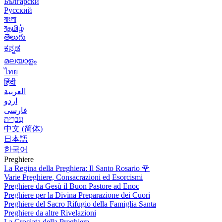
Български
Русский
বাংলা
বதமிழ்
తెలుగు
ಕನ್ನಡ
മലയാളം
ไทย
हिंदी
العربية
اردو
فارسی
עִברִית
中文 (简体)
日本語
한국어
Preghiere
La Regina della Preghiera: Il Santo Rosario
🌹
Varie Preghiere, Consacrazioni ed Esorcismi
Preghiere da Gesù il Buon Pastore ad Enoc
Preghiere per la Divina Preparazione dei Cuori
Preghiere del Sacro Rifugio della Famiglia Santa
Preghiere da altre Rivelazioni
La Crociata della Preghiera