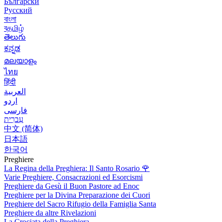
Български
Русский
বাংলা
বதமிழ்
తెలుగు
ಕನ್ನಡ
മലയാളം
ไทย
हिंदी
العربية
اردو
فارسی
עִברִית
中文 (简体)
日本語
한국어
Preghiere
La Regina della Preghiera: Il Santo Rosario
🌹
Varie Preghiere, Consacrazioni ed Esorcismi
Preghiere da Gesù il Buon Pastore ad Enoc
Preghiere per la Divina Preparazione dei Cuori
Preghiere del Sacro Rifugio della Famiglia Santa
Preghiere da altre Rivelazioni
La Crociata della Preghiera