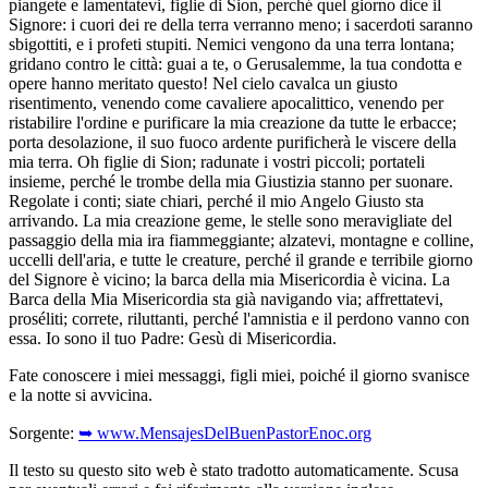
piangete e lamentatevi, figlie di Sion, perché quel giorno dice il
Signore: i cuori dei re della terra verranno meno; i sacerdoti saranno
sbigottiti, e i profeti stupiti. Nemici vengono da una terra lontana;
gridano contro le città: guai a te, o Gerusalemme, la tua condotta e
opere hanno meritato questo! Nel cielo cavalca un giusto
risentimento, venendo come cavaliere apocalittico, venendo per
ristabilire l'ordine e purificare la mia creazione da tutte le erbacce;
porta desolazione, il suo fuoco ardente purificherà le viscere della
mia terra. Oh figlie di Sion; radunate i vostri piccoli; portateli
insieme, perché le trombe della mia Giustizia stanno per suonare.
Regolate i conti; siate chiari, perché il mio Angelo Giusto sta
arrivando. La mia creazione geme, le stelle sono meravigliate del
passaggio della mia ira fiammeggiante; alzatevi, montagne e colline,
uccelli dell'aria, e tutte le creature, perché il grande e terribile giorno
del Signore è vicino; la barca della mia Misericordia è vicina. La
Barca della Mia Misericordia sta già navigando via; affrettatevi,
proséliti; correte, riluttanti, perché l'amnistia e il perdono vanno con
essa. Io sono il tuo Padre: Gesù di Misericordia.
Fate conoscere i miei messaggi, figli miei, poiché il giorno svanisce
e la notte si avvicina.
Sorgente:
➥ www.MensajesDelBuenPastorEnoc.org
Il testo su questo sito web è stato tradotto automaticamente. Scusa