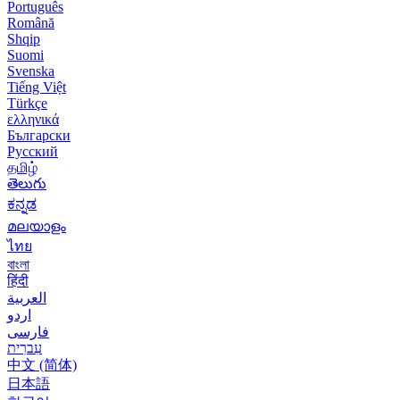
Português
Română
Shqip
Suomi
Svenska
Tiếng Việt
Türkçe
ελληνικά
Български
Русский
தமிழ்
తెలుగు
ಕನ್ನಡ
മലയാളം
ไทย
বাংলা
हिंदी
العربية
اردو
فارسی
עִברִית
中文 (简体)
日本語