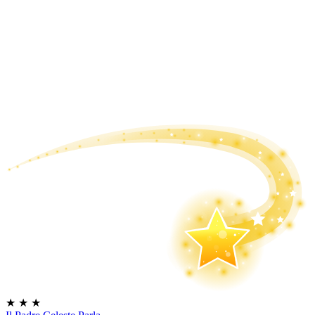
★
★
★