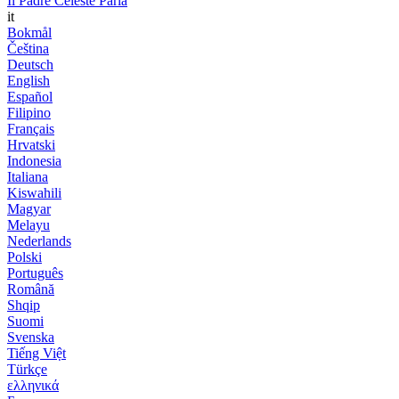
Il Padre Celeste Parla
it
Bokmål
Čeština
Deutsch
English
Español
Filipino
Français
Hrvatski
Indonesia
Italiana
Kiswahili
Magyar
Melayu
Nederlands
Polski
Português
Română
Shqip
Suomi
Svenska
Tiếng Việt
Türkçe
ελληνικά