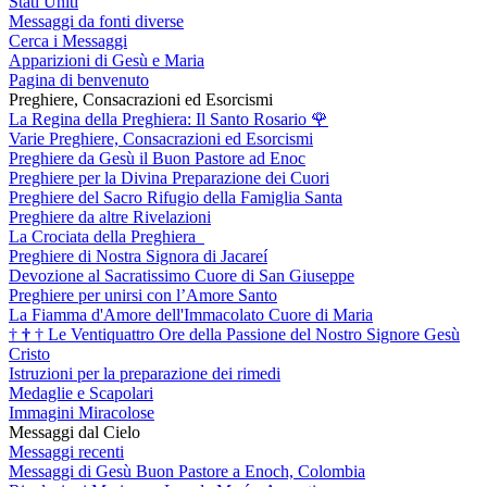
Stati Uniti
Messaggi da fonti diverse
Cerca i Messaggi
Apparizioni di Gesù e Maria
Pagina di benvenuto
Preghiere, Consacrazioni ed Esorcismi
La Regina della Preghiera: Il Santo Rosario
🌹
Varie Preghiere, Consacrazioni ed Esorcismi
Preghiere da Gesù il Buon Pastore ad Enoc
Preghiere per la Divina Preparazione dei Cuori
Preghiere del Sacro Rifugio della Famiglia Santa
Preghiere da altre Rivelazioni
La Crociata della Preghiera
Preghiere di Nostra Signora di Jacareí
Devozione al Sacratissimo Cuore di San Giuseppe
Preghiere per unirsi con l’Amore Santo
La Fiamma d'Amore dell'Immacolato Cuore di Maria
†
†
†
Le Ventiquattro Ore della Passione del Nostro Signore Gesù
Cristo
Istruzioni per la preparazione dei rimedi
Medaglie e Scapolari
Immagini Miracolose
Messaggi dal Cielo
Messaggi recenti
Messaggi di Gesù Buon Pastore a Enoch, Colombia