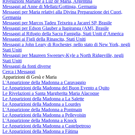
Rivelazioni Mariane a Luz de María, Argentina
Messaggi ad Anne di Mellatz/Gottinga, Germania
Messaggi per Maria relativi alla Divina Preparazione dei Cuori,
Germania
Messaggi per Marcos Tadeu Teixeira a Jacareí SP, Brasile
Messaggi per Edson Glauber a Itapiranga (AM], Brasile
Messaggi al Rifugio della Sacra Famiglia, Stati Uniti d’America
Messaggi ai Figli della Rinascita, Stati Uniti
Messaggi a John Leary di Rochester, nello stato di New York, negli
Stati Uniti
Messaggi per Maureen Sweeney-Kyle a North Ridgeville, negli
Stati Uniti
Messaggi da fonti diverse
Cerca i Messaggi
Apparizioni di Gesù e Maria
L'Apparizione della Madonna a Caravaggio
Le Apparizioni della Madonna del Buon Evento a Quito
Le Rivelazioni a Santa Margherita Maria Alacoque
Le Apparizioni della Madonna a La Salette
Le Apparizioni della Madonna a Lourdes
L'Apparizione della Madonna a Pontmain
Le Apparizioni della Madonna a Pellevoisin
L'Apparizione della Madonna a Knock
Le Apparizioni della Madonna a Castelpetroso
Le Apparizioni della Madonna a Fátima