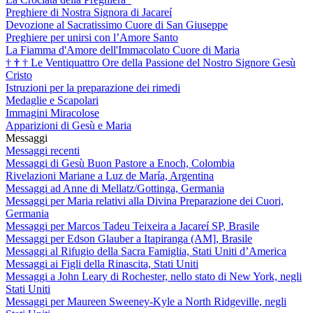
Preghiere di Nostra Signora di Jacareí
Devozione al Sacratissimo Cuore di San Giuseppe
Preghiere per unirsi con l’Amore Santo
La Fiamma d'Amore dell'Immacolato Cuore di Maria
†
†
†
Le Ventiquattro Ore della Passione del Nostro Signore Gesù
Cristo
Istruzioni per la preparazione dei rimedi
Medaglie e Scapolari
Immagini Miracolose
Apparizioni di Gesù e Maria
Messaggi
Messaggi recenti
Messaggi di Gesù Buon Pastore a Enoch, Colombia
Rivelazioni Mariane a Luz de María, Argentina
Messaggi ad Anne di Mellatz/Gottinga, Germania
Messaggi per Maria relativi alla Divina Preparazione dei Cuori,
Germania
Messaggi per Marcos Tadeu Teixeira a Jacareí SP, Brasile
Messaggi per Edson Glauber a Itapiranga (AM], Brasile
Messaggi al Rifugio della Sacra Famiglia, Stati Uniti d’America
Messaggi ai Figli della Rinascita, Stati Uniti
Messaggi a John Leary di Rochester, nello stato di New York, negli
Stati Uniti
Messaggi per Maureen Sweeney-Kyle a North Ridgeville, negli