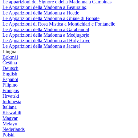
Le apparizioni del Signore e della Madonna a Campinas
Le Apparizioni della Madonna a Beauraing
Le Apparizioni della Madonna a Heede
Le Apparizioni della Madonna a Ghiaie di Bonate
Le Apparizioni di Rosa Mistica a Montichiari e Fontanelle
Le Apparizioni della Madonna a Garabandal
Le Apparizioni della Madonna a Medjugorje
Le Apparizioni della Madonna ad Holy Love
Le Apparizioni della Madonna a Jacareí
Lingua
Bokmål
Čeština
Deutsch
English
Español
Filipino
Français
Hrvatski
Indonesia
Italiana
Kiswahili
Magyar
Melayu
Nederlands
Polski