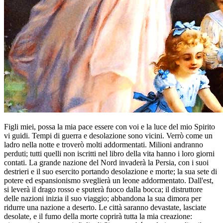
Figli miei, possa la mia pace essere con voi e la luce del mio Spirito
vi guidi. Tempi di guerra e desolazione sono vicini. Verrò come un
ladro nella notte e troverò molti addormentati. Milioni andranno
perduti; tutti quelli non iscritti nel libro della vita hanno i loro giorni
contati. La grande nazione del Nord invaderà la Persia, con i suoi
destrieri e il suo esercito portando desolazione e morte; la sua sete di
potere ed espansionismo sveglierà un leone addormentato. Dall'est,
si leverà il drago rosso e sputerà fuoco dalla bocca; il distruttore
delle nazioni inizia il suo viaggio; abbandona la sua dimora per
ridurre una nazione a deserto. Le città saranno devastate, lasciate
desolate, e il fumo della morte coprirà tutta la mia creazione: