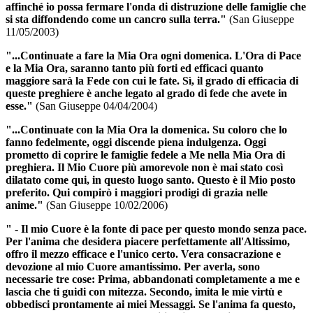
affinché io possa fermare l'onda di distruzione delle famiglie che
si sta diffondendo come un cancro sulla terra."
(San Giuseppe
11/05/2003)
"...Continuate a fare la Mia Ora ogni domenica. L'
Ora di Pace
e
la Mia Ora
, saranno tanto più forti ed efficaci quanto
maggiore sarà la Fede con cui le fate. Sì, il grado di efficacia di
queste preghiere è anche legato al grado di fede che avete in
esse."
(San Giuseppe 04/04/2004)
"...Continuate con
la Mia Ora
la domenica. Su coloro che lo
fanno fedelmente, oggi discende piena indulgenza. Oggi
prometto di coprire le famiglie fedele a Me nella
Mia Ora di
preghiera
. Il Mio Cuore più amorevole non è mai stato così
dilatato come qui, in questo luogo santo. Questo è il Mio posto
preferito. Qui compirò i maggiori prodigi di grazia nelle
anime."
(San Giuseppe 10/02/2006)
" - Il mio Cuore è la fonte di pace per questo mondo senza pace.
Per l'anima che desidera piacere perfettamente all'Altissimo,
offro il mezzo efficace e l'unico certo. Vera consacrazione e
devozione al mio Cuore amantissimo. Per averla, sono
necessarie tre cose: Prima, abbandonati completamente a me e
lascia che ti guidi con mitezza. Secondo, imita le mie virtù e
obbedisci prontamente ai miei Messaggi. Se l'anima fa questo,