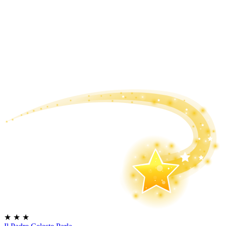
★
★
★