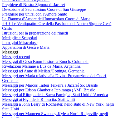
Preghiere di Nostra Signora di Jacareí
Devozione al Sacratissimo Cuore di San Giuseppe
Preghiere per unirsi con l’Amore Santo
La Fiamma d'Amore dell'Immacolato Cuore di Maria
†
†
†
Le Ventiquattro Ore della Passione del Nostro Signore Gesù
Cristo
Istruzioni per la preparazione dei rimedi
Medaglie e Scapolari
Immagini Miracolose
Apparizioni di Gesù e Maria
Messaggi
Messaggi recenti
Messaggi di Gesù Buon Pastore a Enoch, Colombia
Rivelazioni Mariane a Luz de María, Argentina
Messaggi ad Anne di Mellatz/Gottinga, Germania
Messaggi per Maria relativi alla Divina Preparazione dei Cuori,
Germania
Messaggi per Marcos Tadeu Teixeira a Jacareí SP, Brasile
Messaggi per Edson Glauber a Itapiranga (AM], Brasile
Messaggi al Rifugio della Sacra Famiglia, Stati Uniti d’America
Messaggi ai Figli della Rinascita, Stati Uniti
Messaggi a John Leary di Rochester, nello stato di New York, negli
Stati Uniti
Messaggi per Maureen Sweeney-Kyle a North Ridgeville, negli