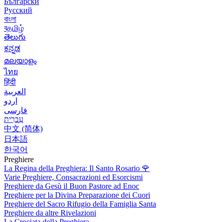
Български
Русский
বাংলা
বதமிழ்
తెలుగు
ಕನ್ನಡ
മലയാളം
ไทย
हिंदी
العربية
اردو
فارسی
עִברִית
中文 (简体)
日本語
한국어
Preghiere
La Regina della Preghiera: Il Santo Rosario
🌹
Varie Preghiere, Consacrazioni ed Esorcismi
Preghiere da Gesù il Buon Pastore ad Enoc
Preghiere per la Divina Preparazione dei Cuori
Preghiere del Sacro Rifugio della Famiglia Santa
Preghiere da altre Rivelazioni
La Crociata della Preghiera