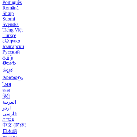
Português
Română
Shqip
Suomi
Svenska
Tiếng Việt
Türkçe
ελληνικά
Български
Русский
தமிழ்
తెలుగు
ಕನ್ನಡ
മലയാളം
ไทย
বাংলা
हिंदी
العربية
اردو
فارسی
עִברִית
中文 (简体)
日本語