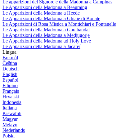
Le apparizioni del Signore e della Madonna a Campinas
Le Apparizioni della Madonna a Beauraing
Le Apparizioni della Madonna a Heede
Le Apparizioni della Madonna a Ghiaie di Bonate
Le Apparizioni di Rosa Mistica a Montichiari e Fontanelle
Le Apparizioni della Madonna a Garabandal
Le Apparizioni della Madonna a Medjugorje
Le Apparizioni della Madonna ad Holy Love
Le Apparizioni della Madonna a Jacareí
Lingua
Bokmål
Čeština
Deutsch
English
Español
Filipino
Français
Hrvatski
Indonesia
Italiana
Kiswahili
Magyar
Melayu
Nederlands
Polski