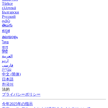
Türkçe
ελληνικά
Български
Русский
தமிழ்
తెలుగు
ಕನ್ನಡ
മലയാളം
ไทย
বাংলা
हिंदी
العربية
اردو
فارسی
עִברִית
中文 (简体)
日本語
한국어
法的
プライバシーポリシー
今年2025年の指示