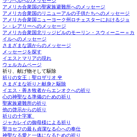
ラウベルへのメッセージ
アメリカ合衆国の聖家族避難所へのメッセージ
アメリカ合衆国のリニューアルの子供たちへのメッセージ
アメリカ合衆国ニューヨーク州ロチェスターにおけるジョ
ン・レアリーへのメッセージ
アメリカ合衆国北リッジビルのモーリン・スウィーニー＝カ
イルへのメッセージ
さまざまな源からのメッセージ
メッセージを探す
イエスとマリアの現れ
ウェルカムページ
祈り、献げ物そして駆除
祈りの女王：聖ロザリオ
🌹
さまざまな祈りと献身と駆除
イエス・善き牧者からエンオクへの祈り
心の神聖なる準備のための祈り
聖家族避難所の祈り
他の啓示からの祈り
祈りの十字軍
ジャカレイの御母様による祈り
聖ヨセフの最も貞潔なる心への奉仕
神聖なる愛と一体になるための祈り