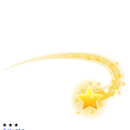
★
★
★