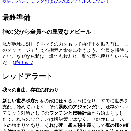
疾病、パンデミックおよび未知のウイルスについて
最終準備
神の父から全員への重要なアピール！
私が地球に対してすべての力をもって再び手を振る前に、こ
のメッセージで与える指示と命令に従うよう、全員を招待し
たい。なぜなら私は、誰でも救われ、私の家へ戻りたいから
だ。
(
続ける...
)
レッドアラート
我々の自由、存在の終わり
新しい世界秩序
が私の敵に仕えるようになり、すでに世界を
支配し始めています。その
暴政のアジェンダ
は、既存のパン
デミック対策としての
ワクチンと接種計画
から始まりまし
た；これらのワクチンは解決策ではなく、〈b>ホロコース
トの始まりであり、それは
死
、
超人類主義
そして
獣の印の植