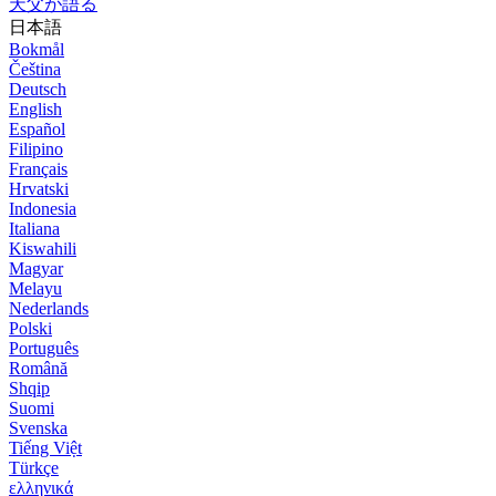
天父が語る
日本語
Bokmål
Čeština
Deutsch
English
Español
Filipino
Français
Hrvatski
Indonesia
Italiana
Kiswahili
Magyar
Melayu
Nederlands
Polski
Português
Română
Shqip
Suomi
Svenska
Tiếng Việt
Türkçe
ελληνικά