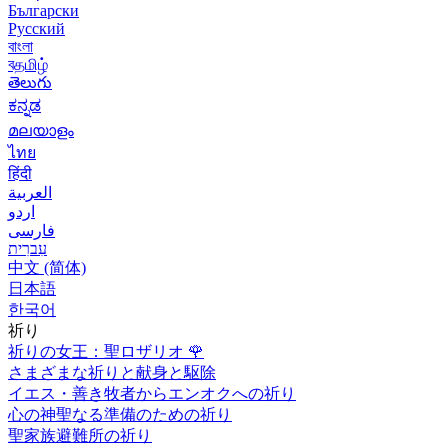
Български
Русский
বাংলা
বதமிழ்
తెలుగు
ಕನ್ನಡ
മലയാളം
ไทย
हिंदी
العربية
اردو
فارسی
עִברִית
中文 (简体)
日本語
한국어
祈り
祈りの女王：聖ロザリオ
🌹
さまざまな祈りと献身と駆除
イエス・善き牧者からエンオクへの祈り
心の神聖なる準備のための祈り
聖家族避難所の祈り