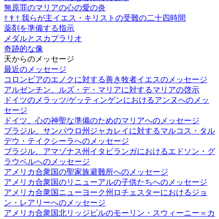
無原罪のマリアの心の愛の炎
†
†
†
我らが主イエス・キリストの受難の二十四時間
薬剤を準備する指示
メダルとスカプラリオ
奇跡的な像
天からのメッセージ
最近のメッセージ
コロンビアのエノクに対する善き牧者イエスのメッセージ
アルゼンチン、ルズ・デ・マリアに対するマリアの啓示
ドイツのメラッツ/ゲッティンゲンにおけるアンヌへのメッ
セージ
ドイツ、心の神聖な準備のためのマリアへのメッセージ
ブラジル、サンパウロ州ジャカレイに対するマルコス・タル
デウ・テイクシーラへのメッセージ
ブラジル、アマゾナス州イタピランガにおけるエドソン・グ
ラウベルへのメッセージ
アメリカ合衆国の聖家族避難所へのメッセージ
アメリカ合衆国のリニューアルの子供たちへのメッセージ
アメリカ合衆国ニューヨーク州ロチェスターにおけるジョ
ン・レアリーへのメッセージ
アメリカ合衆国北リッジビルのモーリン・スウィーニー＝カ