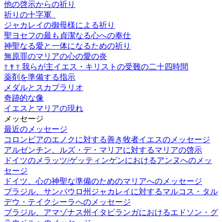
他の啓示からの祈り
祈りの十字軍
ジャカレイの御母様による祈り
聖ヨセフの最も貞潔なる心への奉仕
神聖なる愛と一体になるための祈り
無原罪のマリアの心の愛の炎
†
†
†
我らが主イエス・キリストの受難の二十四時間
薬剤を準備する指示
メダルとスカプラリオ
奇跡的な像
イエスとマリアの現れ
メッセージ
最近のメッセージ
コロンビアのエノクに対する善き牧者イエスのメッセージ
アルゼンチン、ルズ・デ・マリアに対するマリアの啓示
ドイツのメラッツ/ゲッティンゲンにおけるアンヌへのメッ
セージ
ドイツ、心の神聖な準備のためのマリアへのメッセージ
ブラジル、サンパウロ州ジャカレイに対するマルコス・タル
デウ・テイクシーラへのメッセージ
ブラジル、アマゾナス州イタピランガにおけるエドソン・グ