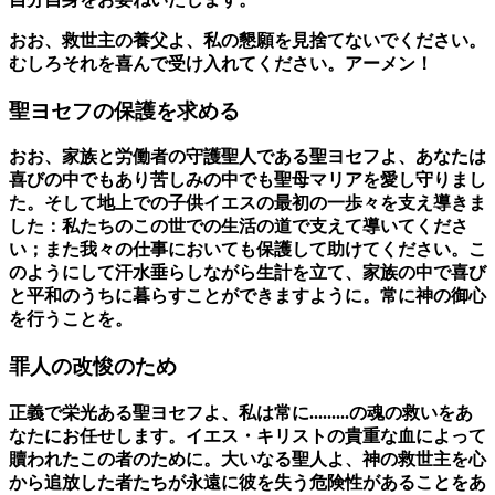
おお、救世主の養父よ、私の懇願を見捨てないでください。
むしろそれを喜んで受け入れてください。アーメン！
聖ヨセフの保護を求める
おお、家族と労働者の守護聖人である聖ヨセフよ、あなたは
喜びの中でもあり苦しみの中でも聖母マリアを愛し守りまし
た。そして地上での子供イエスの最初の一歩々を支え導きま
した：私たちのこの世での生活の道で支えて導いてくださ
い；また我々の仕事においても保護して助けてください。こ
のようにして汗水垂らしながら生計を立て、家族の中で喜び
と平和のうちに暮らすことができますように。常に神の御心
を行うことを。
罪人の改悛のため
正義で栄光ある聖ヨセフよ、私は常に.........の魂の救いをあ
なたにお任せします。イエス・キリストの貴重な血によって
贖われたこの者のために。大いなる聖人よ、神の救世主を心
から追放した者たちが永遠に彼を失う危険性があることをあ