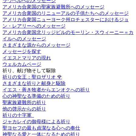
ラウベルへのメッセージ
アメリカ合衆国の聖家族避難所へのメッセージ
アメリカ合衆国のリニューアルの子供たちへのメッセージ
アメリカ合衆国ニューヨーク州ロチェスターにおけるジョ
ン・レアリーへのメッセージ
アメリカ合衆国北リッジビルのモーリン・スウィーニー＝カ
イルへのメッセージ
さまざまな源からのメッセージ
メッセージを探す
イエスとマリアの現れ
ウェルカムページ
祈り、献げ物そして駆除
祈りの女王：聖ロザリオ
🌹
さまざまな祈りと献身と駆除
イエス・善き牧者からエンオクへの祈り
心の神聖なる準備のための祈り
聖家族避難所の祈り
他の啓示からの祈り
祈りの十字軍
ジャカレイの御母様による祈り
聖ヨセフの最も貞潔なる心への奉仕
神聖なる愛と一体になるための祈り