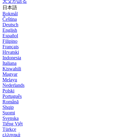
天父が語る
日本語
Bokmål
Čeština
Deutsch
English
Español
Filipino
Français
Hrvatski
Indonesia
Italiana
Kiswahili
Magyar
Melayu
Nederlands
Polski
Português
Română
Shqip
Suomi
Svenska
Tiếng Việt
Türkçe
ελληνικά