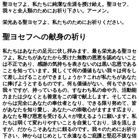
聖ヨセフよ、私たちに純潔な生涯を授け給え。聖ヨセフ、
我々と全人類のためにお祈り下さい。アーメン。
栄光ある聖ヨセフよ、私たちのためにお祈りください。
聖ヨセフへの献身の祈り
私たちはあなたの足元に伏し拝みます、最も栄光ある聖ヨセ
フよ。私たちがあなたから受けた無数の恩恵を認めないこと
は不正であり、感謝の気持ちを表さないのは黒い忘恩である
ことを知っています。貧しくて何の価値もない我々は何をし
て差し上げることができましょうか？これが私たちがあなた
に捧げようとするものです。何も価値がない、何もできない
我々ですが、持っているもの、すなわち私の命や力、活動能
力または少なくとも善意をこの場で献上します。そしてこれ
からは完全にあなたの奉仕者となり、できる限り努めて、皆
があなたを知り愛し、あなたへの崇敬心がますます広まり、
あなたを尊び恩恵を受ける人々が増えるように願います。私
たちは弱くて変わりやすいことを自覚しており、涙を流しま
すが、だからこそあなたに頼るのです。我々のためにお祈り
下さい、神からはじめとして永遠なるご庇護と堅忍不拔な信