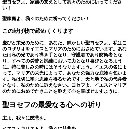
聖ヨセフよ、家族の支えとして我々のために祈ってくださ
い！
聖家庭よ、我々のために祈ってください！
この献げ物で締めくくります
慶びと栄光のために、あなた、輝かしい聖ヨセフよ、私はこ
のロザリオをイエスとマリアのためにおさめています。あな
たは私の光であり導き手となり、守護者であり防衛者とな
り、すべての労苦と試練において力となり喜びとなるよう
に。特に苦しみの時にはそうなりますよう。イエスの名によ
って、マリアの栄光によって、あなたの強力な庇護を乞いま
す。私は切に望む恩寵を得るためです。天と地で私の代弁者
となり、私のために訴えなさい。ヨセフよ、イエスとマリア
のためにおめでたきことを称えて心を喜ばせますように。
聖ヨセフの最愛なる心への祈り
主よ、我々に慈悲を。
イエス・キリストよ、我々に慈悲を。