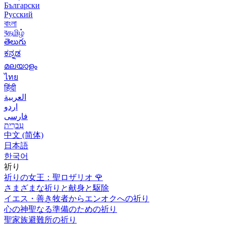
Български
Русский
বাংলা
বதமிழ்
తెలుగు
ಕನ್ನಡ
മലയാളം
ไทย
हिंदी
العربية
اردو
فارسی
עִברִית
中文 (简体)
日本語
한국어
祈り
祈りの女王：聖ロザリオ
🌹
さまざまな祈りと献身と駆除
イエス・善き牧者からエンオクへの祈り
心の神聖なる準備のための祈り
聖家族避難所の祈り