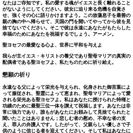
なたはご存知です。私の愛する魂がイエスと長く離れること
がないようにしてください。彼女に迫り来る危機を自覚さ
せ、強くその心に語りかけますよう。この放蕩息子を最善の
親の胸の中へ帰らせて、天国の門を開いてやってから彼を見
捨てないでください。そこで彼は永遠にあなたがもたらした
幸福のためにあなたを祝福するでしょう。アーメン。
聖ヨセフの最愛なる心よ、世界に平和を与えよ
我らが主イエス・キリストの養父であり聖母マリアの真実の
配偶者である聖ヨセフよ、私たちのために祈り給え。
懇願の祈り
永遠なる父によって栄光を与えられ、化身された御言葉によ
って服従され、聖霊によって恵まれ、聖母マリアによって愛
される栄光ある聖ヨセフよ。私はあなたに授けられた特権と
功績のために最聖三位一体を讃えて祝福します。あなたは非
常に強力であり、誰もがあなたにお頼みして見捨てられたと
聞いたことはありません；悲しむ者の慰め、不幸な者の支
え、罪人の弁護人です。したがって、父親らしい優しさで子
供のように信じる者を迎えてください。そして私はあなたに