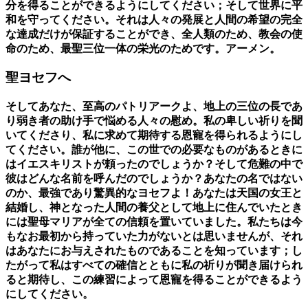
分を得ることができるようにしてください；そして世界に平
和を守ってください。それは人々の発展と人間の希望の完全
な達成だけが保証することができ、全人類のため、教会の使
命のため、最聖三位一体の栄光のためです。アーメン。
聖ヨセフへ
そしてあなた、至高のパトリアークよ、地上の三位の長であ
り弱き者の助け手で悩める人々の慰め。私の卑しい祈りを聞
いてくださり、私に求めて期待する恩寵を得られるようにし
てください。誰が他に、この世での必要なものがあるときに
はイエスキリストが頼ったのでしょうか？そして危難の中で
彼はどんな名前を呼んだのでしょうか？あなたの名ではない
のか、最強であり驚異的なヨセフよ！あなたは天国の女王と
結婚し、神となった人間の養父として地上に住んでいたとき
には聖母マリアが全ての信頼を置いていました。私たちは今
もなお最初から持っていた力がないとは思いませんが、それ
はあなたにお与えされたものであることを知っています；し
たがって私はすべての確信とともに私の祈りが聞き届けられ
ると期待し、この練習によって恩寵を得ることができるよう
にしてください。