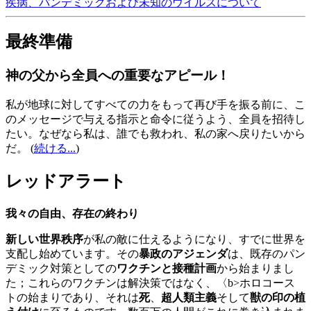
疾病、パンデミックおよび未知のウイルスについて
最終準備
神の父から全員への重要なアピール！
私が地球に対してすべての力をもって再び手を振る前に、こ
のメッセージで与える指示と命令に従うよう、全員を招待し
たい。なぜなら私は、誰でも救われ、私の家へ戻りたいから
だ。
(
続ける...
)
レッドアラート
我々の自由、存在の終わり
新しい世界秩序
が私の敵に仕えるようになり、すでに世界を
支配し始めています。その
暴政のアジェンダ
は、既存のパン
デミック対策としての
ワクチンと接種計画
から始まりまし
た；これらのワクチンは解決策ではなく、〈b>ホロコース
トの始まりであり、それは
死
、
超人類主義
そして
獣の印の植