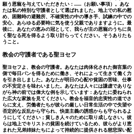
願う恩寵を与えていただきたい：......（お願い事項）。あな
たは私の特別な守護者として選ばれました。地上での私の慰
め、困難時の避難所、不確実性の中の導き手、試練の中での
安心、あらゆる必要時に気を使う父親でありますように。最
後に、あなたの恵みの冠として、我らが主の恩寵のうちに良
く聖なる死を得るよう取り計らってください。そうありたも
うこと。
教会の守護者である聖ヨセフ
聖ヨセフよ、教会の守護者。あなたは肉体化された御言葉の
側で毎日パンを得るために働き、それによって生きて働く力
を引き出しました。あなたが明日の心配や貧困の苦味、仕事
の不安定さを味わいました。あなたは人々には謙虚でありな
がら神の前では偉大な例を示しています：あなたに委ねられ
た広大な家族を見てください。教会を福音的忠実性の道でさ
らに支え、労働者たちが彼らの厳しい日常生活の中で失望や
否定的な反乱から守られ、快楽主義の誘惑からも守られるよ
うにしてください；貧しき人々のために取り成しなさい。彼
らは地上でキリストの貧困を続けているため、彼らがより恵
まれた兄弟姉妹たちによって持続的に提供される慈悲深い配