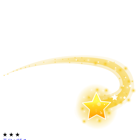
★
★
★