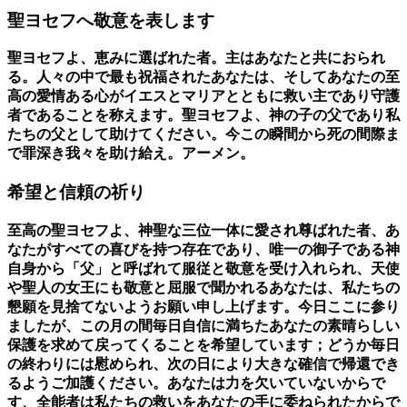
聖ヨセフへ敬意を表します
聖ヨセフよ、恵みに選ばれた者。主はあなたと共におられ
る。人々の中で最も祝福されたあなたは、そしてあなたの至
高の愛情ある心がイエスとマリアとともに救い主であり守護
者であることを称えます。聖ヨセフよ、神の子の父であり私
たちの父として助けてください。今この瞬間から死の間際ま
で罪深き我々を助け給え。アーメン。
希望と信頼の祈り
至高の聖ヨセフよ、神聖な三位一体に愛され尊ばれた者、あ
なたがすべての喜びを持つ存在であり、唯一の御子である神
自身から「父」と呼ばれて服従と敬意を受け入れられ、天使
や聖人の女王にも敬意と屈服で聞かれるあなたは、私たちの
懇願を見捨てないようお願い申し上げます。今日ここに参り
ましたが、この月の間毎日自信に満ちたあなたの素晴らしい
保護を求めて戻ってくることを希望しています；どうか毎日
の終わりには慰められ、次の日により大きな確信で帰還でき
るようご加護ください。あなたは力を欠いていないからで
す、全能者は私たちの救いをあなたの手に委ねられたからで