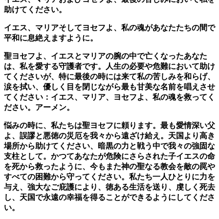
助けてください。
イエス、マリアそしてヨセフよ、私の魂があなたたちの間で
平和に息絶えますように。
聖ヨセフよ、イエスとマリアの腕の中で亡くなったあなた
は、私を愛する守護者です。人生の必要や危難において助け
てくださいが、特に最後の時には来て私の苦しみを和らげ、
涙を拭い、優しく目を閉じながら最も甘美な名前を唱えさせ
てください：イエス、マリア、ヨセフよ、私の魂を救ってく
ださい。アーメン。
悩みの時に、私たちは聖ヨセフに頼ります。最も愛情深い父
よ、誤謬と悪徳の災厄を我々から遠ざけ給え。天国より高き
場所から助けてください、暗黒の力と戦う中で我々の強固な
支柱として。かつてあなたが危険にさらされた子イエスの命
を死から救ったように、今もまた神の聖なる教会を敵の罠や
すべての困難から守ってください。私たち一人ひとりに力を
与え、強大なご庇護により、徳ある生活を送り、虔しく死去
し、天国で永遠の幸福を得ることができるようにしてくださ
い。