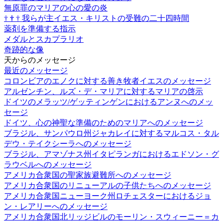
無原罪のマリアの心の愛の炎
†
†
†
我らが主イエス・キリストの受難の二十四時間
薬剤を準備する指示
メダルとスカプラリオ
奇跡的な像
天からのメッセージ
最近のメッセージ
コロンビアのエノクに対する善き牧者イエスのメッセージ
アルゼンチン、ルズ・デ・マリアに対するマリアの啓示
ドイツのメラッツ/ゲッティンゲンにおけるアンヌへのメッ
セージ
ドイツ、心の神聖な準備のためのマリアへのメッセージ
ブラジル、サンパウロ州ジャカレイに対するマルコス・タル
デウ・テイクシーラへのメッセージ
ブラジル、アマゾナス州イタピランガにおけるエドソン・グ
ラウベルへのメッセージ
アメリカ合衆国の聖家族避難所へのメッセージ
アメリカ合衆国のリニューアルの子供たちへのメッセージ
アメリカ合衆国ニューヨーク州ロチェスターにおけるジョ
ン・レアリーへのメッセージ
アメリカ合衆国北リッジビルのモーリン・スウィーニー＝カ