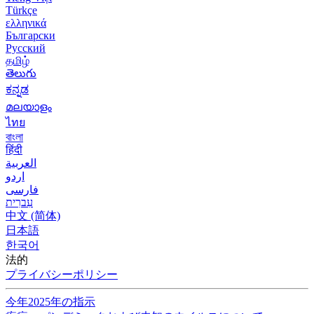
Türkçe
ελληνικά
Български
Русский
தமிழ்
తెలుగు
ಕನ್ನಡ
മലയാളം
ไทย
বাংলা
हिंदी
العربية
اردو
فارسی
עִברִית
中文 (简体)
日本語
한국어
法的
プライバシーポリシー
今年2025年の指示