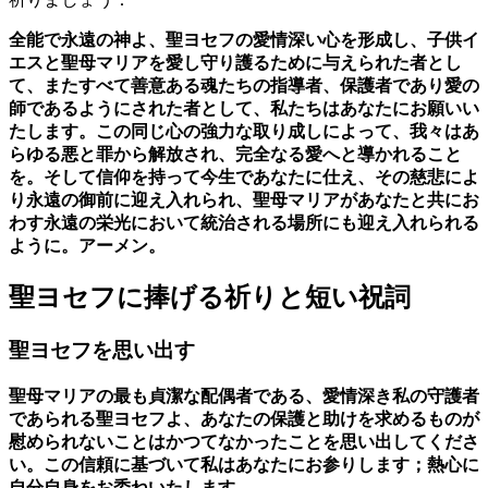
全能で永遠の神よ、聖ヨセフの愛情深い心を形成し、子供イ
エスと聖母マリアを愛し守り護るために与えられた者とし
て、またすべて善意ある魂たちの指導者、保護者であり愛の
師であるようにされた者として、私たちはあなたにお願いい
たします。この同じ心の強力な取り成しによって、我々はあ
らゆる悪と罪から解放され、完全なる愛へと導かれること
を。そして信仰を持って今生であなたに仕え、その慈悲によ
り永遠の御前に迎え入れられ、聖母マリアがあなたと共にお
わす永遠の栄光において統治される場所にも迎え入れられる
ように。アーメン。
聖ヨセフに捧げる祈りと短い祝詞
聖ヨセフを思い出す
聖母マリアの最も貞潔な配偶者である、愛情深き私の守護者
であられる聖ヨセフよ、あなたの保護と助けを求めるものが
慰められないことはかつてなかったことを思い出してくださ
い。この信頼に基づいて私はあなたにお参りします；熱心に
自分自身をお委ねいたします。