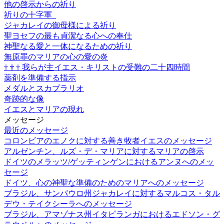
他の啓示からの祈り
祈りの十字軍
ジャカレイの御母様による祈り
聖ヨセフの最も貞潔なる心への奉仕
神聖なる愛と一体になるための祈り
無原罪のマリアの心の愛の炎
†
†
†
我らが主イエス・キリストの受難の二十四時間
薬剤を準備する指示
メダルとスカプラリオ
奇跡的な像
イエスとマリアの現れ
メッセージ
最近のメッセージ
コロンビアのエノクに対する善き牧者イエスのメッセージ
アルゼンチン、ルズ・デ・マリアに対するマリアの啓示
ドイツのメラッツ/ゲッティンゲンにおけるアンヌへのメッ
セージ
ドイツ、心の神聖な準備のためのマリアへのメッセージ
ブラジル、サンパウロ州ジャカレイに対するマルコス・タル
デウ・テイクシーラへのメッセージ
ブラジル、アマゾナス州イタピランガにおけるエドソン・グ