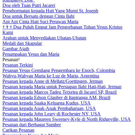
Doa oleh Tuan Putri Jacarei
Penghormatan kepada Hati Yang Murni St. Joseph
Doa untuk Bersatu dengan Cinta Ilahi
Api Api Cinta Hati Suci Perawan Maria
†
†
†
Dua Puluh Empat Jam Pengorbanan Tuhan Yesus Kristus
Kami
Arahan untuk Menyediakan Ubatan-Ubatan
Medali dan Skapular
Gambar Ajaib
Penampakan Yesus dan Maria
Pesanan²
Pesanan Terkini
Pesanan Yesus Gemilang Pengembara ke Enoch, Colombia
Wahyu-Wahyan Maria ke Luz de Maria, Argentina
Pesanan kepada Anne di Mellatz/Goettingen, Jerman
Pesanan kepada Maria untuk Persiapan Ilahi Hati-Hati, Jerman
Pesanan kepada Marcos Tadeu Teixeira di Jacareí SP, Brazil
Pesanan kepada Edson Glauber di Itapiranga AM, Brazil
Pesanan kepada Suaka Keluarga Kudus, USA
Pesanan kepada Anak-Anak Pembaharuan, USA
Pesanan kepada John Leary di Rochester NY, USA
Pesanan kepada Maureen Sweeney-Kyle di North Ridgeville, USA
Pesanan dari Berbagai Sumber
Carikan Pesanan