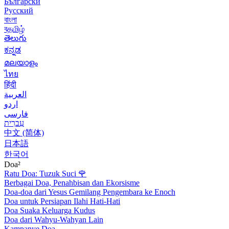
Български
Русский
বাংলা
বதமிழ்
తెలుగు
ಕನ್ನಡ
മലയാളം
ไทย
हिंदी
العربية
اردو
فارسی
עִברִית
中文 (简体)
日本語
한국어
Doa²
Ratu Doa: Tuzuk Suci
🌹
Berbagai Doa, Penahbisan dan Ekorsisme
Doa-doa dari Yesus Gemilang Pengembara ke Enoch
Doa untuk Persiapan Ilahi Hati-Hati
Doa Suaka Keluarga Kudus
Doa dari Wahyu-Wahyan Lain
Kampanye Doa