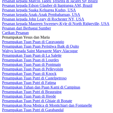
Pesanan kepada Marcos Tadeu Teixeira di Jacareí SP, Brazil
Pesanan kepada Edson Glauber di Itapiranga AM, Brazil
Pesanan kepada Suaka Keluarga Kudus, USA
Pesanan kepada Anak-Anak Pembaharuan, USA
Pesanan kepada John Leary di Rochester NY, USA
Pesanan kepada Maureen Sweeney-Kyle di North Ridgeville, USA
Pesanan dari Berbagai Sumber
Carikan Pesanan
Penampakan Yesus dan Maria
Penampakan Tuan Puan di Caravaggio
Penampakan Tuan Puan Peristiwa Baik di Quito
Wahyu kepada Saint Margarete Mary Alacoque
Penampakan Tuan Puan di La Salette
Penampakan Tuan Puan di Lourdes
Penampakan Tuan Puan di Pontmain
Penampakan Tuan Puan di Pellevoisin
Penampakan Tuan Puan di Knock
Penampakan Tuan Putri di Castelpetroso
Penampakan Tuan Putri di Fatima
Penampakan Tuhan dan Puan Kami di Campinas
Penampakan Tuan Putri di Beauraing
Penampakan Tuan Puan di Heede
Penampakan Tuan Putri di Ghiaie di Bonate
Penampakan Rosa Mistica di Montichiari dan Fontanelle
Penampakan Tuan Putri di Garabandal