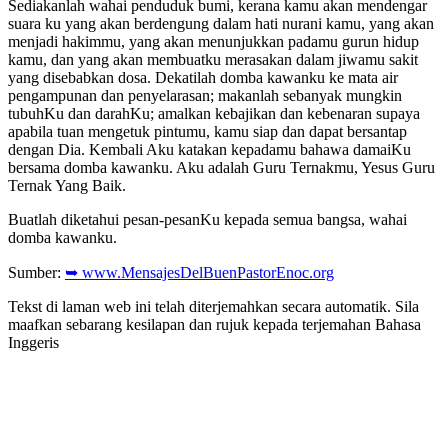
Sediakanlah wahai penduduk bumi, kerana kamu akan mendengar
suara ku yang akan berdengung dalam hati nurani kamu, yang akan
menjadi hakimmu, yang akan menunjukkan padamu gurun hidup
kamu, dan yang akan membuatku merasakan dalam jiwamu sakit
yang disebabkan dosa. Dekatilah domba kawanku ke mata air
pengampunan dan penyelarasan; makanlah sebanyak mungkin
tubuhKu dan darahKu; amalkan kebajikan dan kebenaran supaya
apabila tuan mengetuk pintumu, kamu siap dan dapat bersantap
dengan Dia. Kembali Aku katakan kepadamu bahawa damaiKu
bersama domba kawanku. Aku adalah Guru Ternakmu, Yesus Guru
Ternak Yang Baik.
Buatlah diketahui pesan-pesanKu kepada semua bangsa, wahai
domba kawanku.
Sumber:
➥ www.MensajesDelBuenPastorEnoc.org
Tekst di laman web ini telah diterjemahkan secara automatik. Sila
maafkan sebarang kesilapan dan rujuk kepada terjemahan Bahasa
Inggeris