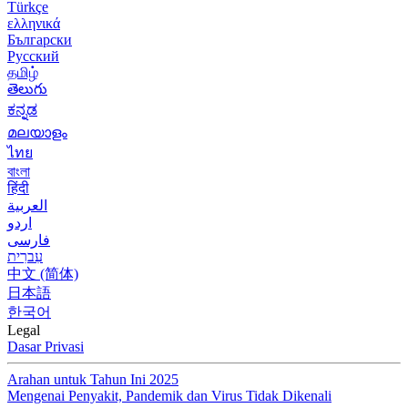
Türkçe
ελληνικά
Български
Русский
தமிழ்
తెలుగు
ಕನ್ನಡ
മലയാളം
ไทย
বাংলা
हिंदी
العربية
اردو
فارسی
עִברִית
中文 (简体)
日本語
한국어
Legal
Dasar Privasi
Arahan untuk Tahun Ini 2025
Mengenai Penyakit, Pandemik dan Virus Tidak Dikenali