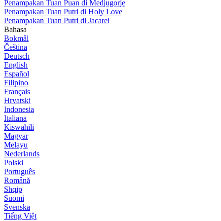
Penampakan Tuan Puan di Medjugorje
Penampakan Tuan Putri di Holy Love
Penampakan Tuan Putri di Jacarei
Bahasa
Bokmål
Čeština
Deutsch
English
Español
Filipino
Français
Hrvatski
Indonesia
Italiana
Kiswahili
Magyar
Melayu
Nederlands
Polski
Português
Română
Shqip
Suomi
Svenska
Tiếng Việt