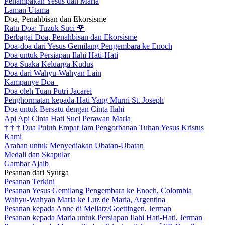
Penampakan Yesus dan Maria
Laman Utama
Doa, Penahbisan dan Ekorsisme
Ratu Doa: Tuzuk Suci
🌹
Berbagai Doa, Penahbisan dan Ekorsisme
Doa-doa dari Yesus Gemilang Pengembara ke Enoch
Doa untuk Persiapan Ilahi Hati-Hati
Doa Suaka Keluarga Kudus
Doa dari Wahyu-Wahyan Lain
Kampanye Doa
Doa oleh Tuan Putri Jacarei
Penghormatan kepada Hati Yang Murni St. Joseph
Doa untuk Bersatu dengan Cinta Ilahi
Api Api Cinta Hati Suci Perawan Maria
†
†
†
Dua Puluh Empat Jam Pengorbanan Tuhan Yesus Kristus
Kami
Arahan untuk Menyediakan Ubatan-Ubatan
Medali dan Skapular
Gambar Ajaib
Pesanan dari Syurga
Pesanan Terkini
Pesanan Yesus Gemilang Pengembara ke Enoch, Colombia
Wahyu-Wahyan Maria ke Luz de Maria, Argentina
Pesanan kepada Anne di Mellatz/Goettingen, Jerman
Pesanan kepada Maria untuk Persiapan Ilahi Hati-Hati, Jerman