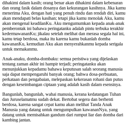
dihakimi dalam kasih; orang benar akan dihakimi dalam kebenaran
dan orang fasik dalam dosanya dan kekurangan kasihnya. Jika kamu
menerima Aku, dengan hati yang penuh rindu dan rendah diri, kamu
akan mendapati belas kasihan; tetapi jika kamu menolak Aku, kamu
akan mengenal keadilanKu. Aku mengumumkan kepada anak-anak
pemberontak ini bahawa peringatanku adalah pintu terbuka terakhir
kedermawananKu; jikalau setelah melihat dan merasa segala hal ini,
kamu tetap berdosa, maka itu karena kamu bukanlah domba
kawananKu, kemudian Aku akan menyerahkanmu kepada serigala
untuk memakanmu.
Anak-anaku, domba-dombaku: semua peristiwa yang dijelaskan
tentang zaman akhir ini hampir terjadi; peringatanku akan
menunjukkan kepadamu bahawa keputusan salah seorang manusia
saja dapat mempengaruhi banyak orang; bahwa dosa-perbuatan,
perkataan dan pengabaian, melepaskan kekerasan rohani dan putus
dengan keseimbangan ciptaan yang adalah kasih dalam esensinya.
Bangunlah, bangunlah, wahai manusia, kerana kedatangan Tuhan
dan Juruselamatmu sudah dekat. Bertobat segera dan berhenti
berdosa, karena sangat cepat kamu akan melihat Tanda Anak
Manusia yang datang untuk mengumpulkan kawananNya, yang
datang untuk memisahkan gandum dari rumput liar dan domba dari
kambing jantan.