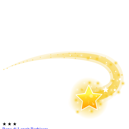
★
★
★