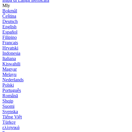
Bapa di Langit Berbicara
Mly
Bokmål
Čeština
Deutsch
English
Español
Filipino
Français
Hrvatski
Indonesia
Italiana
Kiswahili
Magyar
Melayu
Nederlands
Polski
Português
Română
Shqip
Suomi
Svenska
Tiếng Việt
Türkçe
ελληνικά