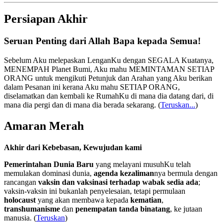
Persiapan Akhir
Seruan Penting dari Allah Bapa kepada Semua!
Sebelum Aku melepaskan LenganKu dengan SEGALA Kuatanya,
MENEMPAH Planet Bumi, Aku mahu MEMINTAMAN SETIAP
ORANG untuk mengikuti Petunjuk dan Arahan yang Aku berikan
dalam Pesanan ini kerana Aku mahu SETIAP ORANG,
diselamatkan dan kembali ke RumahKu di mana dia datang dari, di
mana dia pergi dan di mana dia berada sekarang.
(
Teruskan...
)
Amaran Merah
Akhir dari Kebebasan, Kewujudan kami
Pemerintahan Dunia Baru
yang melayani musuhKu telah
memulakan dominasi dunia,
agenda kezaliman
nya bermula dengan
rancangan
vaksin dan vaksinasi terhadap wabak sedia ada
;
vaksin-vaksin ini bukanlah penyelesaian, tetapi permulaan
holocaust
yang akan membawa kepada
kematian
,
transhumanisme
dan
penempatan tanda binatang
, ke jutaan
manusia. (
Teruskan
)