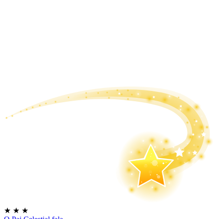
★
★
★