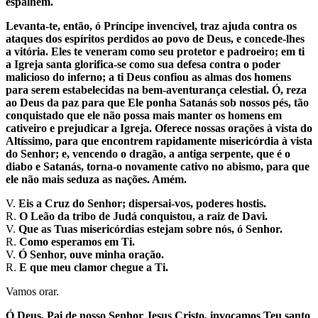
espalhem.
Levanta-te, então, ó Príncipe invencível, traz ajuda contra os
ataques dos espíritos perdidos ao povo de Deus, e concede-lhes
a vitória. Eles te veneram como seu protetor e padroeiro; em ti
a Igreja santa glorifica-se como sua defesa contra o poder
malicioso do inferno; a ti Deus confiou as almas dos homens
para serem estabelecidas na bem-aventurança celestial. Ó, reza
ao Deus da paz para que Ele ponha Satanás sob nossos pés, tão
conquistado que ele não possa mais manter os homens em
cativeiro e prejudicar a Igreja. Oferece nossas orações à vista do
Altíssimo, para que encontrem rapidamente misericórdia à vista
do Senhor; e, vencendo o dragão, a antiga serpente, que é o
diabo e Satanás, torna-o novamente cativo no abismo, para que
ele não mais seduza as nações. Amém.
V.
Eis a Cruz do Senhor; dispersai-vos, poderes hostis.
R.
O Leão da tribo de Judá conquistou, a raiz de Davi.
V.
Que as Tuas misericórdias estejam sobre nós, ó Senhor.
R.
Como esperamos em Ti.
V.
Ó Senhor, ouve minha oração.
R.
E que meu clamor chegue a Ti.
Vamos orar.
Ó Deus, Pai de nosso Senhor Jesus Cristo, invocamos Teu santo