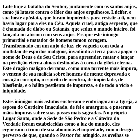
Lute hoje a batalha do Senhor, juntamente com os santos anjos,
como já lutaste contra o líder dos anjos orgulhosos, Lúcifer, e
sua hoste apóstata, que foram impotentes para resistir a ti, nem
havia lugar para eles no Céu. Aquela cruel, antiga serpente, que
é chamada de diabo ou Satanás, que seduz o mundo inteiro, foi
lançada no abismo com seus anjos. Eis que este inimigo
primordial e matador de homens tomou coragem.
Transformado em um anjo de luz, ele vagueia com toda a
multidão de espíritos malignos, invadindo a terra para apagar o
nome de Deus e de Seu Cristo, para apreender, matar e lançar
na perdição eterna almas destinadas à coroa da glória eterna.
Este dragão maligno derrama, como uma torrente mais impura,
o veneno de sua malícia sobre homens de mente depravada e
coração corrupto, o espírito de mentira, de impiedade, de
blasfêmia, e o hálito pestilento de impureza, e de todo o vício e
iniquidade.
Estes inimigos mais astutos encheram e embriagaram a Igreja, a
esposa do Cordeiro Imaculado, de fel e amargura, e puseram
mãos impuras sobre suas posses mais sagradas. No próprio
Lugar Santo, onde a Sede de São Pedro e a Cátedra da
Verdade foram estabelecidas como a luz do mundo, eles
ergueram o trono de sua abominável impiedade, com o design
perverso de que, quando o Pastor for atingido, as ovelhas se