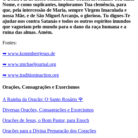
Nome, e como suplicantes, imploramos Tua clemência, para
que, pela intercessão de Maria, sempre Virgem Imaculada e
nossa Mãe, e de São Miguel Arcanjo, o glorioso, Tu dignes-Te
ajudar-nos contra Satanás e todos os outros espíritos imundos
que vagueiam pelo mundo para o dano da raça humana e a
ruína das almas. Amém.
Fontes:
➥ www.kommherrjesus.de
➥ www.michaeljournal.org
➥ www.traditioninaction.org
Orações, Consagrações e Exorcismos
A Rainha da Oração: O Santo Rosário
🌹
Diversas Orações, Consagrações e Exorcismos
Orações de Jesus, o Bom Pastor, para Enoch
Orações para a Divina Preparação dos Corações