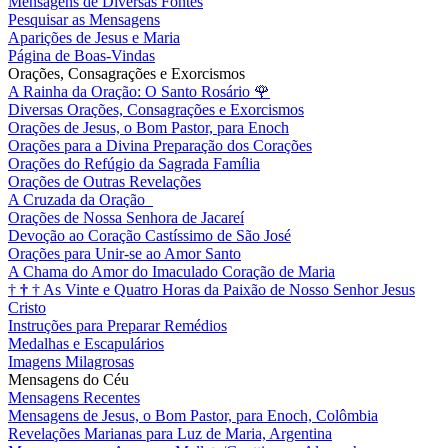
Mensagens de Diversas Fontes
Pesquisar as Mensagens
Aparições de Jesus e Maria
Página de Boas-Vindas
Orações, Consagrações e Exorcismos
A Rainha da Oração: O Santo Rosário
🌹
Diversas Orações, Consagrações e Exorcismos
Orações de Jesus, o Bom Pastor, para Enoch
Orações para a Divina Preparação dos Corações
Orações do Refúgio da Sagrada Família
Orações de Outras Revelações
A Cruzada da Oração
Orações de Nossa Senhora de Jacareí
Devoção ao Coração Castíssimo de São José
Orações para Unir-se ao Amor Santo
A Chama do Amor do Imaculado Coração de Maria
†
†
†
As Vinte e Quatro Horas da Paixão de Nosso Senhor Jesus
Cristo
Instruções para Preparar Remédios
Medalhas e Escapulários
Imagens Milagrosas
Mensagens do Céu
Mensagens Recentes
Mensagens de Jesus, o Bom Pastor, para Enoch, Colômbia
Revelações Marianas para Luz de Maria, Argentina