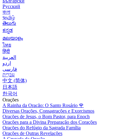
Български
Русский
বাংলা
বதமிழ்
తెలుగు
ಕನ್ನಡ
മലയാളം
ไทย
हिंदी
العربية
اردو
فارسی
עִברִית
中文 (简体)
日本語
한국어
Orações
A Rainha da Oração: O Santo Rosário
🌹
Diversas Orações, Consagrações e Exorcismos
Orações de Jesus, o Bom Pastor, para Enoch
Orações para a Divina Preparação dos Corações
Orações do Refúgio da Sagrada Família
Orações de Outras Revelações
A Cruzada da Oração