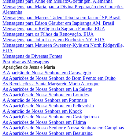
Mensagens para Anne em Mellatz/Goettingen, Alemanha
Mensagens para Maria para a Divina Preparação dos Corações,
Alemanha
Mensagens para Marcos Tadeu Teixeira em Jacareí SP, Brasil
Mensagens para Edson Glauber em Itapiranga AM, Brasil
Mensagens para o Refúgio da Sagrada Família, EUA
Mensagens para os Filhos da Renovação, EUA
Mensagens para John Leary em Rochester NY, EUA
Mensagens para Maureen Sweeney-Kyle em North Ridgeville,
EUA
Mensagens de Diversas Fontes
Pesquisar as Mensagens
Aparições de Jesus e Maria
A Aparição de Nossa Senhora em Caravaggio
As Aparições de Nossa Senhora do Bom Evento em Quito
As Revelações a Santa Margarete Maria Alacoque
As Aparições de Nossa Senhora em La Salette
As Aparições de Nossa Senhora em Lourdes
A Aparição de Nossa Senhora em Pontmain
As Aparições de Nossa Senhora em Pellevoisin
A Aparição de Nossa Senhora em Knock
As Aparições de Nossa Senhora em Castelpetroso
As Aparições de Nossa Senhora em Fátima
As Aparições de Nosso Senhor e Nossa Senhora em Campinas
As Aparições de Nossa Senhora em Beauraing