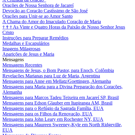
Orações de Nossa Senhora de Jacareí
Devoção ao Coração Castíssimo de São José
Orações para Unir-se ao Amor Santo
A Chama do Amor do Imaculado Coração de Maria
†
†
†
As Vinte e Quatro Horas da Paixão de Nosso Senhor Jesus
Cristo
Instruções para Preparar Remédios
Medalhas e Escapulários
Imagens Milagrosas
Aparições de Jesus e Maria
Mensagens
Mensagens Recentes
Mensagens de Jesus, o Bom Pastor, para Enoch, Colômbia
Revelações Marianas para Luz de Maria, Argentina
Mensagens para Anne em Mellatz/Goettingen, Alemanha
Mensagens para Maria para a Divina Preparação dos Corações,
Alemanha
Mensagens para Marcos Tadeu Teixeira em Jacareí SP, Brasil
Mensagens para Edson Glauber em Itapiranga AM, Brasil
Mensagens para o Refúgio da Sagrada Família, EUA
Mensagens para os Filhos da Renovação, EUA
Mensagens para John Leary em Rochester NY, EUA
Mensagens para Maureen Sweeney-Kyle em North Ridgeville,
EUA