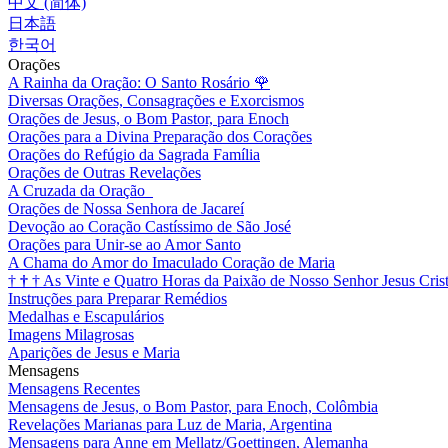
中文 (简体)
日本語
한국어
Orações
A Rainha da Oração: O Santo Rosário
🌹
Diversas Orações, Consagrações e Exorcismos
Orações de Jesus, o Bom Pastor, para Enoch
Orações para a Divina Preparação dos Corações
Orações do Refúgio da Sagrada Família
Orações de Outras Revelações
A Cruzada da Oração
Orações de Nossa Senhora de Jacareí
Devoção ao Coração Castíssimo de São José
Orações para Unir-se ao Amor Santo
A Chama do Amor do Imaculado Coração de Maria
†
†
†
As Vinte e Quatro Horas da Paixão de Nosso Senhor Jesus Cris
Instruções para Preparar Remédios
Medalhas e Escapulários
Imagens Milagrosas
Aparições de Jesus e Maria
Mensagens
Mensagens Recentes
Mensagens de Jesus, o Bom Pastor, para Enoch, Colômbia
Revelações Marianas para Luz de Maria, Argentina
Mensagens para Anne em Mellatz/Goettingen, Alemanha