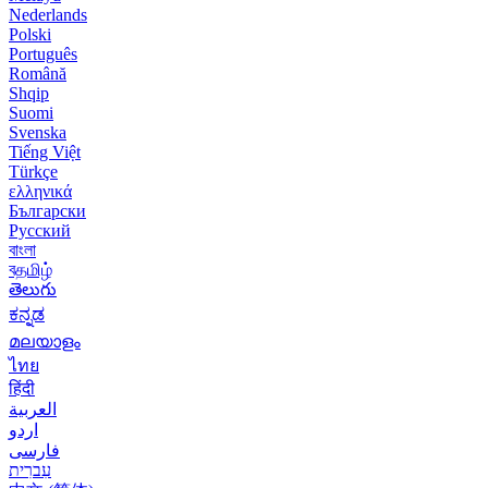
Nederlands
Polski
Português
Română
Shqip
Suomi
Svenska
Tiếng Việt
Türkçe
ελληνικά
Български
Русский
বাংলা
বதமிழ்
తెలుగు
ಕನ್ನಡ
മലയാളം
ไทย
हिंदी
العربية
اردو
فارسی
עִברִית