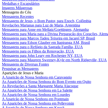
Medalhas e Escapulários
Imagens Milagrosas
Mensagens do Céu
Mensagens Recentes
Mensagens de Jesus, o Bom Pastor, para Enoch, Colômbia
Revelações Marianas para Luz de Maria, Argentina
Mensagens para Anne em Mellatz/Goettingen, Alemanha
Mensagens para Maria para a Divina Preparação dos Corações, Alem
Mensagens para Marcos Tadeu Teixeira em Jacareí SP, Brasil
Mensagens para Edson Glauber em Itapiranga AM, Brasil
Mensagens para o Refúgio da Sagrada Família, EUA
Mensagens para os Filhos da Renovação, EUA
Mensagens para John Leary em Rochester NY, EUA
Mensagens para Maureen Sweeney-Kyle em North Ridgeville, EUA
Mensagens de Diversas Fontes
Pesquisar as Mensagens
Aparições de Jesus e Maria
A Aparição de Nossa Senhora em Caravaggio
As Aparições de Nossa Senhora do Bom Evento em Quito
As Revelações a Santa Margarete Maria Alacoque
As Aparições de Nossa Senhora em La Salette
As Aparições de Nossa Senhora em Lourdes
A Aparição de Nossa Senhora em Pontmain
As Aparições de Nossa Senhora em Pellevoisin
A Aparição de Nossa Senhora em Knock