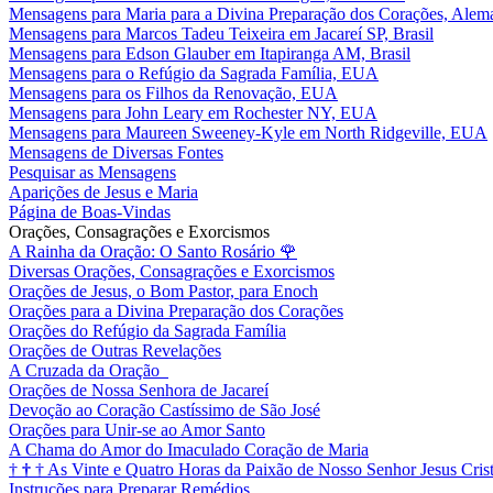
Mensagens para Maria para a Divina Preparação dos Corações, Alem
Mensagens para Marcos Tadeu Teixeira em Jacareí SP, Brasil
Mensagens para Edson Glauber em Itapiranga AM, Brasil
Mensagens para o Refúgio da Sagrada Família, EUA
Mensagens para os Filhos da Renovação, EUA
Mensagens para John Leary em Rochester NY, EUA
Mensagens para Maureen Sweeney-Kyle em North Ridgeville, EUA
Mensagens de Diversas Fontes
Pesquisar as Mensagens
Aparições de Jesus e Maria
Página de Boas-Vindas
Orações, Consagrações e Exorcismos
A Rainha da Oração: O Santo Rosário
🌹
Diversas Orações, Consagrações e Exorcismos
Orações de Jesus, o Bom Pastor, para Enoch
Orações para a Divina Preparação dos Corações
Orações do Refúgio da Sagrada Família
Orações de Outras Revelações
A Cruzada da Oração
Orações de Nossa Senhora de Jacareí
Devoção ao Coração Castíssimo de São José
Orações para Unir-se ao Amor Santo
A Chama do Amor do Imaculado Coração de Maria
†
†
†
As Vinte e Quatro Horas da Paixão de Nosso Senhor Jesus Cris
Instruções para Preparar Remédios