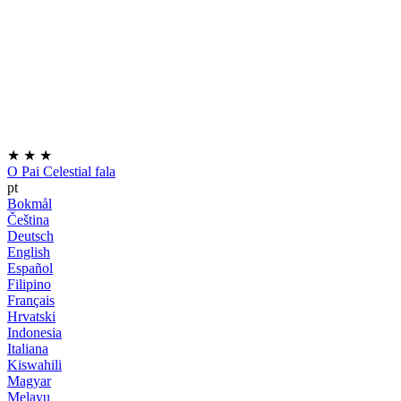
★
★
★
O Pai Celestial fala
pt
Bokmål
Čeština
Deutsch
English
Español
Filipino
Français
Hrvatski
Indonesia
Italiana
Kiswahili
Magyar
Melayu