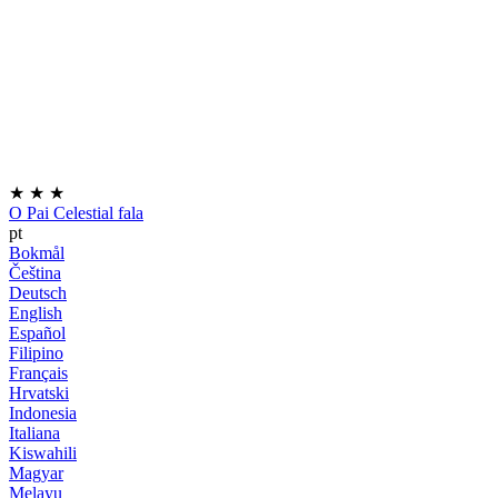
★
★
★
O Pai Celestial fala
pt
Bokmål
Čeština
Deutsch
English
Español
Filipino
Français
Hrvatski
Indonesia
Italiana
Kiswahili
Magyar
Melayu