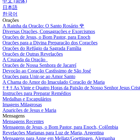
中文 (简体)
日本語
한국어
Orações
A Rainha da Oração: O Santo Rosário
🌹
Diversas Orações, Consagrações e Exorcismos
Orações de Jesus, o Bom Pastor, para Enoch
Orações para a Divina Preparação dos Corações
Orações do Refúgio da Sagrada Família
Orações de Outras Revelações
A Cruzada da Oração
Orações de Nossa Senhora de Jacareí
Devoção ao Coração Castíssimo de São José
Orações para Unir-se ao Amor Santo
A Chama do Amor do Imaculado Coração de Maria
†
†
†
As Vinte e Quatro Horas da Paixão de Nosso Senhor Jesus Cris
Instruções para Preparar Remédios
Medalhas e Escapulários
Imagens Milagrosas
Aparições de Jesus e Maria
Mensagens
Mensagens Recentes
Mensagens de Jesus, o Bom Pastor, para Enoch, Colômbia
Revelações Marianas para Luz de Maria, Argentina
Mensagens para Anne em Mellatz/Goettingen, Alemanha