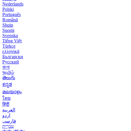
Nederlands
Polski
Português
Română
Shqip
Suomi
Svenska
Tiếng Việt
Türkçe
ελληνικά
Български
Русский
বাংলা
বதமிழ்
తెలుగు
ಕನ್ನಡ
മലയാളം
ไทย
हिंदी
العربية
اردو
فارسی
עִברִית