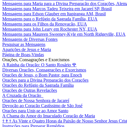
Mensagens para Maria para a Divina Preparação dos Corações, Alem
Mensagens para Marcos Tadeu Teixeira em Jacareí SP, Brasil
Mensagens para Edson Glauber em Itapiranga AM, Brasil
Mensagens para o Refúgio da Sagrada Família, EUA
Mensagens para os Filhos da Renovação, EUA
Mensagens para John Leary em Rochester NY, EUA
Mensagens para Maureen Sweeney-Kyle em North Ridgeville, EUA
Mensagens de Diversas Fontes
Pesquisar as Mensagens
Aparições de Jesus e Maria
Página de Boas-Vindas
Orações, Consagrações e Exorcismos
A Rainha da Oração: O Santo Rosário
🌹
Diversas Orações, Consagrações e Exorcismos
Orações de Jesus, o Bom Pastor, para Enoch
Orações para a Divina Preparação dos Corações
Orações do Refúgio da Sagrada Família
Orações de Outras Revelações
A Cruzada da Oração
Orações de Nossa Senhora de Jacareí
Devoção ao Coração Castíssimo de São José
Orações para Unir-se ao Amor Santo
A Chama do Amor do Imaculado Coração de Maria
†
†
†
As Vinte e Quatro Horas da Paixão de Nosso Senhor Jesus Cris
Instruções para Preparar Remédios