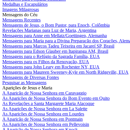
Medalhas e Escapulários
Imagens Milagrosas
Mensagens do Céu
Mensagens Recentes
Mensagens de Jesus, o Bom Pastor, para Enoch, Colômbia
Revelações Marianas para Luz de Maria, Argentina
Mensagens para Anne em Mellatz/Goettingen, Alemanha
Mensagens para Maria para a Divina Preparação dos Corações, Alem
Mensagens para Marcos Tadeu Teixeira em Jacareí SP, Brasil
Mensagens para Edson Glauber em Itapiranga AM, Brasil
Mensagens para o Refúgio da Sagrada Família, EUA
Mensagens para os Filhos da Renovação, EUA
Mensagens para John Leary em Rochester NY, EUA
Mensagens para Maureen Sweeney-Kyle em North Ridgeville, EUA
Mensagens de Diversas Fontes
Pesquisar as Mensagens
Aparições de Jesus e Maria
A Aparição de Nossa Senhora em Caravaggio
As Aparições de Nossa Senhora do Bom Evento em Quito
As Revelações a Santa Margarete Maria Alacoque
As Aparições de Nossa Senhora em La Salette
As Aparições de Nossa Senhora em Lourdes
A Aparição de Nossa Senhora em Pontmain
As Aparições de Nossa Senhora em Pellevoisin
A Aparição de Nossa Senhora em Knock