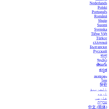
Nederlands
Polski
Português
Română
Shqip
Suomi
Svenska
Tiếng Việt
Türkçe
ελληνικά
Български
Русский
বাংলা
বதமிழ்
తెలుగు
ಕನ್ನಡ
മലയാളം
ไทย
हिंदी
العربية
اردو
فارسی
עִברִית
中文 (简体)