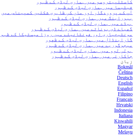
کاسٹلپیتروسو میں ہماری لیڈی کے ظہور
فیٹیما میں ہماری لیڈی کے ظہور
آپ کے پروردگار اور ماں کی ظاہری شکلیں کمپیناس میں
بیوراینگ میں ہماری لیڈی کے ظہور
ہیڈے میں ہماری لیڈی کے ظہور
گھیاے ڈی بوناٹے میں ہماری لیڈی کے ظہور
مونٹیچیاری اور فونٹانیلے میں روزا میسٹیکا کے ظہور
گارابنڈال میں ہماری لیڈی کے ظهور
میجوگوریے میں ہماری لیڈی کے ظہور
ہولی لوو میں ہماری لیڈی کے ظہور
جاکارئی میں ہماری لیڈی کے ظہور
زبان
Bokmål
Čeština
Deutsch
English
Español
Filipino
Français
Hrvatski
Indonesia
Italiana
Kiswahili
Magyar
Melayu