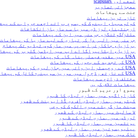
تمغے اور scapulars
معجزاتی تصاویر
جنت سے پیغامات
تازہ ترین پیغامات
کولومبیا، ایینوک کو یسوع برائے اچھے چرواہے کے پیغ
ارجنٹینا، لوز ڈی میریا سے ماریان انکشافات
ملٹز/گوٹنگن، جرمنی میں این کے پیغامات
جرمنی میں الہی دل کی تیاری کے لیے ماریا کو پیغامات
برازیل، جاکارئی ایس پی میں مارکوس ٹیڈیو تک پیغام
برازیل، ایٹاپیراگا اے ایم میں ایڈسن گلوبر کو پیغا
USA میں مقدس فیملی پناہ گاہ کو پیغامات
USA کی تجدید کے بچوں کو پیغامات
USA کے روچیسٹر این وائی میں جان لیری کو پیغامات
USA کے نارتھ رڈج وِل میں مورین سویینی- کائل کو پیغامات
مختلف ذرائع سے پیغامات
پیغامات تلاش کریں
یسوع اور مریم کے ظہور
کاراواگیو میں ہماری لیڈی کا ظہور
کیٹو میں ہماری لیڈی آف دی گُڈ ایوینٹ کے ظهور
سینٹ مارگریٹے میری الکوک کو وحی
لا سالیٹ میں ہماری لیڈی کے ظهور
لورڈس میں ہماری لیڈی کے ظہور
پونٹمین میں ہماری لیڈی کا ظہور
پیلیویسوئین میں ہماری لیڈی کے ظهور
ناک میں ہماری لیڈی کا ظہور