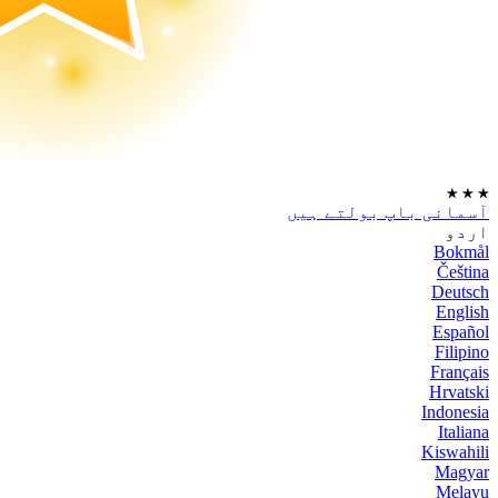
★
★
★
آسمانی باپ بولتے ہیں
اردو
Bokmål
Čeština
Deutsch
English
Español
Filipino
Français
Hrvatski
Indonesia
Italiana
Kiswahili
Magyar
Melayu