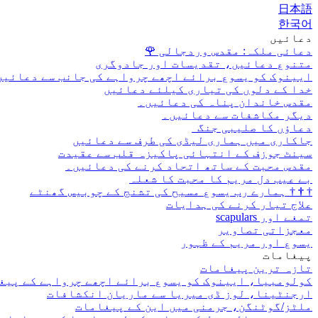
日本語
한국어
دعائیں
دعائی ملکہ: مقدس وردجالی
🌹
متنوع دعائیں، تقدیسات اور جادوگری
ایینوک کو یسوع برائے اچھے چرواہے کی جانب سے دعائیں
خدا کے دلوں کی تیاری کیلئے دعائیں
مقدس خاندان پناہ کی دعائیں۔
دیگر مکاشفات سے دعائیں۔
دعاؤں کا صلیبی جنگ
جاکاری میں ہماری لیڈی کی طرف سے دعائیں
سینٹ جوزف کے انتہائی پاکیزہ قلب سے عقیدت
مقدس محبت کے ساتھ اتحاد کرنے کی دعائیں۔
بے عیب دل مریم کا محبت کا شعلہ
†
†
†
ہمارے رب یسوع مسیح کی تشنج کے چوبیس گھنٹے
علاج تیار کرنے کی ہدایات
تمغے اور scapulars
معجزاتی تصاویر
یسوع اور مریم کے ظہور
پیغامات
تازہ ترین پیغامات
کولومبیا، ایینوک کو یسوع برائے اچھے چرواہے کے پیغ
ارجنٹینا، لوز ڈی میریا سے ماریان انکشافات
ملٹز/گوٹنگن، جرمنی میں این کے پیغامات