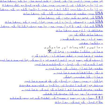
جرمنی میں الہی دل کی تیاری کے لیے ماریا کو پیغامات
برازیل، جاکارئی ایس پی میں مارکوس ٹیڈیو تک پیغام
برازیل، ایٹاپیراگا اے ایم میں ایڈسن گلوبر کو پیغا
USA میں مقدس فیملی پناہ گاہ کو پیغامات
USA کی تجدید کے بچوں کو پیغامات
USA کے روچیسٹر این وائی میں جان لیری کو پیغامات
USA کے نارتھ رڈج وِل میں مورین سویینی- کائل کو پیغامات
مختلف ذرائع سے پیغامات
پیغامات تلاش کریں
یسوع اور مریم کے ظہور
ویلکمن صفحہ
دعائیں، تقدیسات اور جادوگری
دعائی ملکہ: مقدس وردجالی
🌹
متنوع دعائیں، تقدیسات اور جادوگری
ایینوک کو یسوع برائے اچھے چرواہے کی جانب سے دعائیں
خدا کے دلوں کی تیاری کیلئے دعائیں
مقدس خاندان پناہ کی دعائیں۔
دیگر مکاشفات سے دعائیں۔
دعاؤں کا صلیبی جنگ
جاکاری میں ہماری لیڈی کی طرف سے دعائیں
سینٹ جوزف کے انتہائی پاکیزہ قلب سے عقیدت
مقدس محبت کے ساتھ اتحاد کرنے کی دعائیں۔
بے عیب دل مریم کا محبت کا شعلہ
†
†
†
ہمارے رب یسوع مسیح کی تشنج کے چوبیس گھنٹے
علاج تیار کرنے کی ہدایات