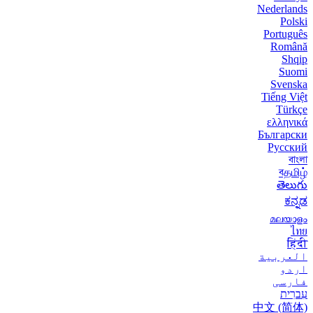
Nederlands
Polski
Português
Română
Shqip
Suomi
Svenska
Tiếng Việt
Türkçe
ελληνικά
Български
Русский
বাংলা
বதமிழ்
తెలుగు
ಕನ್ನಡ
മലയാളം
ไทย
हिंदी
العربية
اردو
فارسی
עִברִית
中文 (简体)