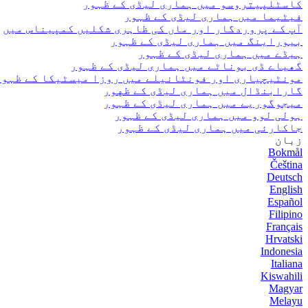
کاسٹلپیتروسو میں ہماری لیڈی کے ظہور
فیٹیما میں ہماری لیڈی کے ظہور
آپ کے پروردگار اور ماں کی ظاہری شکلیں کمپیناس میں
بیوراینگ میں ہماری لیڈی کے ظہور
ہیڈے میں ہماری لیڈی کے ظہور
گھیاے ڈی بوناٹے میں ہماری لیڈی کے ظہور
مونٹیچیاری اور فونٹانیلے میں روزا میسٹیکا کے ظہور
گارابنڈال میں ہماری لیڈی کے ظهور
میجوگوریے میں ہماری لیڈی کے ظہور
ہولی لوو میں ہماری لیڈی کے ظہور
جاکارئی میں ہماری لیڈی کے ظہور
زبان
Bokmål
Čeština
Deutsch
English
Español
Filipino
Français
Hrvatski
Indonesia
Italiana
Kiswahili
Magyar
Melayu