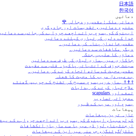
日本語
한국어
دعائیں
دعائی ملکہ: مقدس وردجالی
🌹
متنوع دعائیں، تقدیسات اور جادوگری
ایینوک کو یسوع برائے اچھے چرواہے کی جانب سے دعائیں
خدا کے دلوں کی تیاری کیلئے دعائیں
مقدس خاندان پناہ کی دعائیں۔
دیگر مکاشفات سے دعائیں۔
دعاؤں کا صلیبی جنگ
جاکاری میں ہماری لیڈی کی طرف سے دعائیں
سینٹ جوزف کے انتہائی پاکیزہ قلب سے عقیدت
مقدس محبت کے ساتھ اتحاد کرنے کی دعائیں۔
بے عیب دل مریم کا محبت کا شعلہ
†
†
†
ہمارے رب یسوع مسیح کی تشنج کے چوبیس گھنٹے
علاج تیار کرنے کی ہدایات
تمغے اور scapulars
معجزاتی تصاویر
یسوع اور مریم کے ظہور
پیغامات
تازہ ترین پیغامات
کولومبیا، ایینوک کو یسوع برائے اچھے چرواہے کے پیغ
ارجنٹینا، لوز ڈی میریا سے ماریان انکشافات
ملٹز/گوٹنگن، جرمنی میں این کے پیغامات