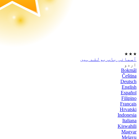
★
★
★
آسمانی باپ بولتے ہیں
اردو
Bokmål
Čeština
Deutsch
English
Español
Filipino
Français
Hrvatski
Indonesia
Italiana
Kiswahili
Magyar
Melayu