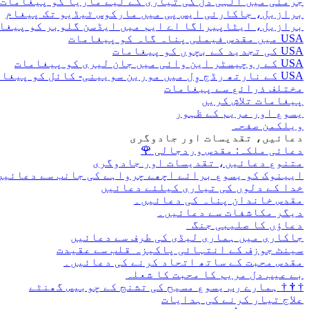
جرمنی میں الہی دل کی تیاری کے لیے ماریا کو پیغامات
برازیل، جاکارئی ایس پی میں مارکوس ٹیڈیو تک پیغام
برازیل، ایٹاپیراگا اے ایم میں ایڈسن گلوبر کو پیغا
USA میں مقدس فیملی پناہ گاہ کو پیغامات
USA کی تجدید کے بچوں کو پیغامات
USA کے روچیسٹر این وائی میں جان لیری کو پیغامات
USA کے نارتھ رڈج وِل میں مورین سویینی- کائل کو پیغامات
مختلف ذرائع سے پیغامات
پیغامات تلاش کریں
یسوع اور مریم کے ظہور
ویلکمن صفحہ
دعائیں، تقدیسات اور جادوگری
دعائی ملکہ: مقدس وردجالی
🌹
متنوع دعائیں، تقدیسات اور جادوگری
ایینوک کو یسوع برائے اچھے چرواہے کی جانب سے دعائیں
خدا کے دلوں کی تیاری کیلئے دعائیں
مقدس خاندان پناہ کی دعائیں۔
دیگر مکاشفات سے دعائیں۔
دعاؤں کا صلیبی جنگ
جاکاری میں ہماری لیڈی کی طرف سے دعائیں
سینٹ جوزف کے انتہائی پاکیزہ قلب سے عقیدت
مقدس محبت کے ساتھ اتحاد کرنے کی دعائیں۔
بے عیب دل مریم کا محبت کا شعلہ
†
†
†
ہمارے رب یسوع مسیح کی تشنج کے چوبیس گھنٹے
علاج تیار کرنے کی ہدایات