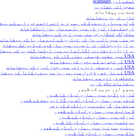
تمغے اور scapulars
معجزاتی تصاویر
جنت سے پیغامات
تازہ ترین پیغامات
کولومبیا، ایینوک کو یسوع برائے اچھے چرواہے کے پیغ
ارجنٹینا، لوز ڈی میریا سے ماریان انکشافات
ملٹز/گوٹنگن، جرمنی میں این کے پیغامات
جرمنی میں الہی دل کی تیاری کے لیے ماریا کو پیغامات
برازیل، جاکارئی ایس پی میں مارکوس ٹیڈیو تک پیغام
برازیل، ایٹاپیراگا اے ایم میں ایڈسن گلوبر کو پیغا
USA میں مقدس فیملی پناہ گاہ کو پیغامات
USA کی تجدید کے بچوں کو پیغامات
USA کے روچیسٹر این وائی میں جان لیری کو پیغامات
USA کے نارتھ رڈج وِل میں مورین سویینی- کائل کو پیغامات
مختلف ذرائع سے پیغامات
پیغامات تلاش کریں
یسوع اور مریم کے ظہور
کاراواگیو میں ہماری لیڈی کا ظہور
کیٹو میں ہماری لیڈی آف دی گُڈ ایوینٹ کے ظهور
سینٹ مارگریٹے میری الکوک کو وحی
لا سالیٹ میں ہماری لیڈی کے ظهور
لورڈس میں ہماری لیڈی کے ظہور
پونٹمین میں ہماری لیڈی کا ظہور
پیلیویسوئین میں ہماری لیڈی کے ظهور
ناک میں ہماری لیڈی کا ظہور