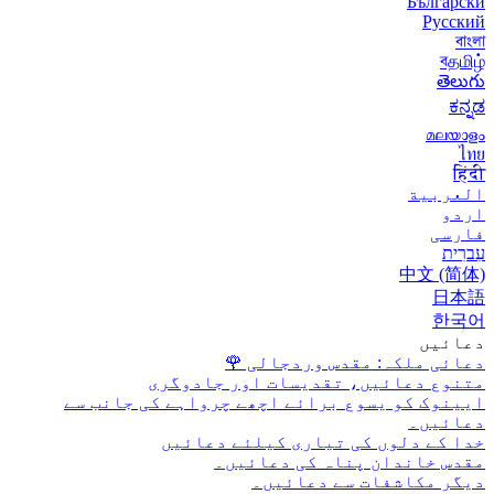
Български
Русский
বাংলা
বதமிழ்
తెలుగు
ಕನ್ನಡ
മലയാളം
ไทย
हिंदी
العربية
اردو
فارسی
עִברִית
中文 (简体)
日本語
한국어
دعائیں
دعائی ملکہ: مقدس وردجالی
🌹
متنوع دعائیں، تقدیسات اور جادوگری
ایینوک کو یسوع برائے اچھے چرواہے کی جانب سے
دعائیں۔
خدا کے دلوں کی تیاری کیلئے دعائیں
مقدس خاندان پناہ کی دعائیں۔
دیگر مکاشفات سے دعائیں۔