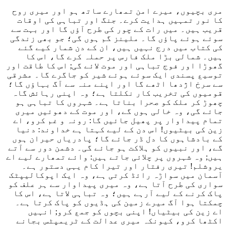
مری بچیوں، میرے امن تمھارے ساتھ ہو اور میری روح
کا نور تمہیں ہدایت کرے۔ جنگ اور تباہی کی اوقات
قریب ہیں۔ میں رات کے چور کی طرح آؤں گا اور بہت سے
سوئے ہوئے پاؤں گا۔ ملینز گم ہوں گی؛ جو بھی زندگی
کی کتاب میں درج نہیں ہیں، ان کے دن شمار کیے گئے
ہیں۔ شمالی بڑا ملک فارس پر حملہ کرے گا، اس کا
گھوڑا اور فوج تباہی اور موت لائے گی; اس کا طاقت اور
توسیع پسندی ایک سوئے ہوئے شیر کو جاگرے گا۔ مشرقی
سے سرخ اژدھا اٹھے گا اور اپنے منہ سے آگ بہاؤں گا؛
قومیوں کی تخریب کار نکلتا ہے؛ وہ اپنی رہائش گاہ
چھوڑ کر ملک کو صحرا بناتا ہے۔ شہروں کا تباہی ہو
جائے گی، وہ خالی ہوں گے، اور موت کے دھوئیں میری
تمام پیداوار پر پھیل جائیں گا: رونہ و غم کرو، اے
زین کی بیٹیوں! اس دن کے لیے کہتا ہے خداوند: دنیا
کے بادشاہوں کا دل ڈر جائے گا؛ پادریاں حیران ہوں
گے، اور نبیوں کو ہلاکت ہو جائے گی۔ دشمن دور سے آتے
ہیں; وہ شہروں پر چلائی جاتے ہیں: وائے تمھارے لیے اے
یروشلم! تیری رفتار اور تیرا کام یہی دستور ہے۔
آسمان میں سواڑہ رائڈ کرتی ہے، وہ ایک اپوکالیپٹک
سواری کی طرح آتا ہے، وہ میری پیداوار سے ہر علف کو
پاک کرنے کے لیے آرہے ہیں؛ وہ تباہی لاتا ہے، اس کا
چمکتا ہوا آگ میرے زمین کی ہڈیوں کو پاک کرتا ہے۔
اے زین کی بیٹیاں! اپنی بچوں کو جمع کرو; انہیں
اکٹھا کرو، کیونکہ میری عدالت کے ٹریمپٹس بجانے