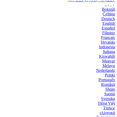
اردو
Bokmål
Čeština
Deutsch
English
Español
Filipino
Français
Hrvatski
Indonesia
Italiana
Kiswahili
Magyar
Melayu
Nederlands
Polski
Português
Română
Shqip
Suomi
Svenska
Tiếng Việt
Türkçe
ελληνικά