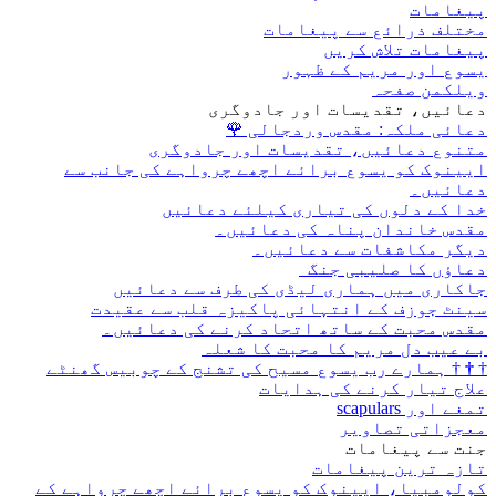
پیغامات
مختلف ذرائع سے پیغامات
پیغامات تلاش کریں
یسوع اور مریم کے ظہور
ویلکمن صفحہ
دعائیں، تقدیسات اور جادوگری
دعائی ملکہ: مقدس وردجالی
🌹
متنوع دعائیں، تقدیسات اور جادوگری
ایینوک کو یسوع برائے اچھے چرواہے کی جانب سے
دعائیں۔
خدا کے دلوں کی تیاری کیلئے دعائیں
مقدس خاندان پناہ کی دعائیں۔
دیگر مکاشفات سے دعائیں۔
دعاؤں کا صلیبی جنگ
جاکاری میں ہماری لیڈی کی طرف سے دعائیں
سینٹ جوزف کے انتہائی پاکیزہ قلب سے عقیدت
مقدس محبت کے ساتھ اتحاد کرنے کی دعائیں۔
بے عیب دل مریم کا محبت کا شعلہ
†
†
†
ہمارے رب یسوع مسیح کی تشنج کے چوبیس گھنٹے
علاج تیار کرنے کی ہدایات
تمغے اور scapulars
معجزاتی تصاویر
جنت سے پیغامات
تازہ ترین پیغامات
کولومبیا، ایینوک کو یسوع برائے اچھے چرواہے کے