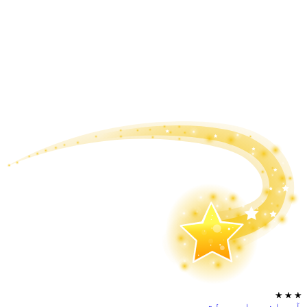
★
★
★
آسمانی باپ بولتے ہیں