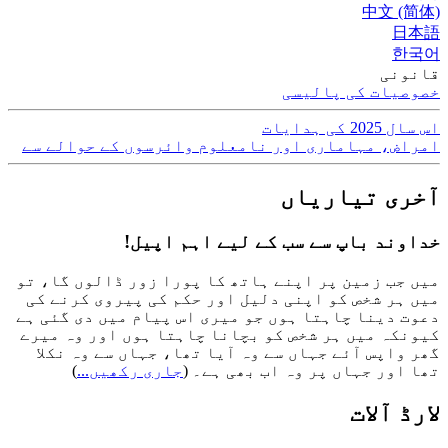
中文 (简体)
日本語
한국어
قانونی
خصوصیات کی پالیسی
اس سال 2025 کی ہدایات
امراض، مہاماری اور نامعلوم وائرسوں کے حوالے سے
آخری تیاریاں
خداوند باپ سے سب کے لیے اہم اپیل!
میں جب زمین پر اپنے ہاتھ کا پورا زور ڈالوں گا، تو
میں ہر شخص کو اپنی دلیل اور حکم کی پیروی کرنے کی
دعوت دینا چاہتا ہوں جو میری اس پیام میں دی گئی ہے
کیونکہ میں ہر شخص کو بچانا چاہتا ہوں اور وہ میرے
گھر واپس آئے جہاں سے وہ آیا تھا، جہاں سے وہ نکلا
تھا اور جہاں پر وہ اب بھی ہے۔
(
جاری رکھیں...
)
لارڈ آلات