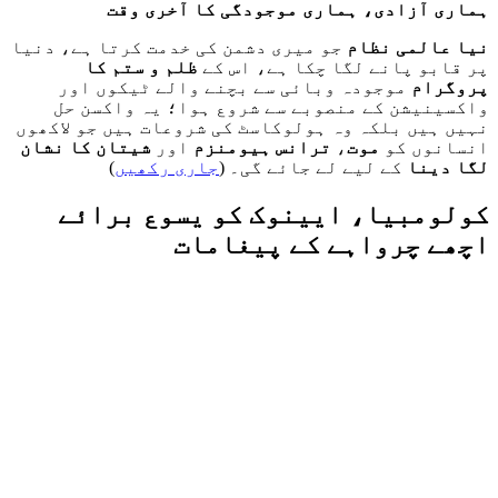
ہماری آزادی، ہماری موجودگی کا آخری وقت
نیا عالمی نظام
جو میری دشمن کی خدمت کرتا ہے، دنیا
پر قابو پانے لگا چکا ہے، اس کے
ظلم و ستم کا
پروگرام
موجودہ وبائی سے بچنے والے ٹیکوں اور
واکسینیشن کے منصوبے سے شروع ہوا؛ یہ واکسن حل
نہیں ہیں بلکہ وہ ہولوکاسٹ کی شروعات ہیں جو لاکھوں
انسانوں کو
موت
،
ترانس ہیومنزم
اور
شیتان کا نشان
لگا دینا
کے لیے لے جائے گی۔ (
جاری رکھیں
)
کولومبیا، ایینوک کو یسوع برائے
اچھے چرواہے کے پیغامات