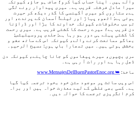
والے ہیں۔ اپنا حساب کیا کرو؛ صاف ہو جاؤ، کیونکہ
میرا عادل فرشتہ قریب ہے۔ میری پیداوار رونے لگی
ہے، ستاروں کو میری آگینسی کا گذر دیکھ کر حیرت
ہوتی ہے; اٹھو، پہاڑ اور ٹیلے! آسمان کے پرندے، اور
تم سب مخلوقات، کیونکہ خداوند کا بڑا اور ڈراؤنا
دن قریب ہے؛ میرے رحمت کا کشتی قریب ہے۔ میری رحمت
کا کشتی پہلے ہی دور ہو رہا ہے; جلدی پروسیلیٹس;
بھاگو ممانعت کرنے والے، کیونکہ اس کے ساتھ عفو و
بخشش ہوتی ہیں۔ میں تمھارا باپ ہوں: مسیح الرحیم۔
مری بچیوں، میرے پیغاموں کو جانا چاہئے، کیونکہ دن
ڈھل رہا ہے اور رات آ رہی ہے۔
ماخذ:
➥ www.MensajesDelBuenPastorEnoc.org
اس ویب سائٹ پر موجود متن خود بخود ترجمہ کیا گیا
ہے۔ کسی بھی غلطی کے لیے معذرت خواہ ہیں اور براہ
کرم انگریزی ترجمے کا حوالہ دیں۔