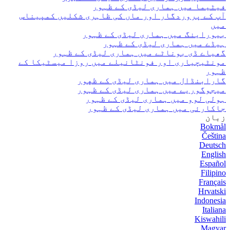
فیٹیما میں ہماری لیڈی کے ظہور
آپ کے پروردگار اور ماں کی ظاہری شکلیں کمپیناس
میں
بیوراینگ میں ہماری لیڈی کے ظہور
ہیڈے میں ہماری لیڈی کے ظہور
گھیاے ڈی بوناٹے میں ہماری لیڈی کے ظہور
مونٹیچیاری اور فونٹانیلے میں روزا میسٹیکا کے
ظہور
گارابنڈال میں ہماری لیڈی کے ظهور
میجوگوریے میں ہماری لیڈی کے ظہور
ہولی لوو میں ہماری لیڈی کے ظہور
جاکارئی میں ہماری لیڈی کے ظہور
زبان
Bokmål
Čeština
Deutsch
English
Español
Filipino
Français
Hrvatski
Indonesia
Italiana
Kiswahili
Magyar