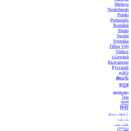
Melayu
Nederlands
Polski
Português
Română
Shqip
Suomi
Svenska
Tiếng Việt
Türkçe
ελληνικά
Български
Русский
தமிழ்
తెలుగు
ಕನ್ನಡ
മലയാളം
ไทย
বাংলা
हिंदी
العربية
اردو
فارسی
עִברִית