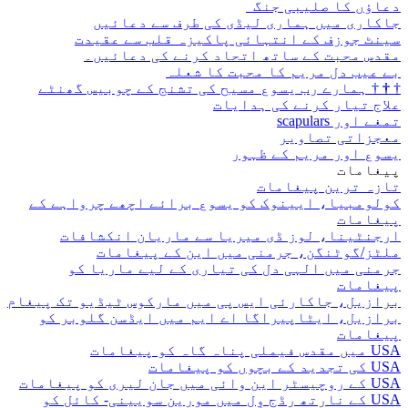
دعاؤں کا صلیبی جنگ
جاکاری میں ہماری لیڈی کی طرف سے دعائیں
سینٹ جوزف کے انتہائی پاکیزہ قلب سے عقیدت
مقدس محبت کے ساتھ اتحاد کرنے کی دعائیں۔
بے عیب دل مریم کا محبت کا شعلہ
†
†
†
ہمارے رب یسوع مسیح کی تشنج کے چوبیس گھنٹے
علاج تیار کرنے کی ہدایات
تمغے اور scapulars
معجزاتی تصاویر
یسوع اور مریم کے ظہور
پیغامات
تازہ ترین پیغامات
کولومبیا، ایینوک کو یسوع برائے اچھے چرواہے کے
پیغامات
ارجنٹینا، لوز ڈی میریا سے ماریان انکشافات
ملٹز/گوٹنگن، جرمنی میں این کے پیغامات
جرمنی میں الہی دل کی تیاری کے لیے ماریا کو
پیغامات
برازیل، جاکارئی ایس پی میں مارکوس ٹیڈیو تک پیغام
برازیل، ایٹاپیراگا اے ایم میں ایڈسن گلوبر کو
پیغامات
USA میں مقدس فیملی پناہ گاہ کو پیغامات
USA کی تجدید کے بچوں کو پیغامات
USA کے روچیسٹر این وائی میں جان لیری کو پیغامات
USA کے نارتھ رڈج وِل میں مورین سویینی- کائل کو