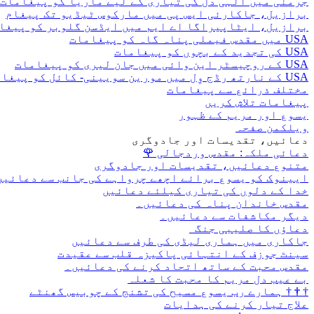
جرمنی میں الہی دل کی تیاری کے لیے ماریا کو پیغامات
برازیل، جاکارئی ایس پی میں مارکوس ٹیڈیو تک پیغام
برازیل، ایٹاپیراگا اے ایم میں ایڈسن گلوبر کو پیغا
USA میں مقدس فیملی پناہ گاہ کو پیغامات
USA کی تجدید کے بچوں کو پیغامات
USA کے روچیسٹر این وائی میں جان لیری کو پیغامات
USA کے نارتھ رڈج وِل میں مورین سویینی- کائل کو پیغامات
مختلف ذرائع سے پیغامات
پیغامات تلاش کریں
یسوع اور مریم کے ظہور
ویلکمن صفحہ
دعائیں، تقدیسات اور جادوگری
دعائی ملکہ: مقدس وردجالی
🌹
متنوع دعائیں، تقدیسات اور جادوگری
ایینوک کو یسوع برائے اچھے چرواہے کی جانب سے دعائیں
خدا کے دلوں کی تیاری کیلئے دعائیں
مقدس خاندان پناہ کی دعائیں۔
دیگر مکاشفات سے دعائیں۔
دعاؤں کا صلیبی جنگ
جاکاری میں ہماری لیڈی کی طرف سے دعائیں
سینٹ جوزف کے انتہائی پاکیزہ قلب سے عقیدت
مقدس محبت کے ساتھ اتحاد کرنے کی دعائیں۔
بے عیب دل مریم کا محبت کا شعلہ
†
†
†
ہمارے رب یسوع مسیح کی تشنج کے چوبیس گھنٹے
علاج تیار کرنے کی ہدایات