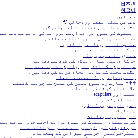
日本語
한국어
دعائیں
دعائی ملکہ: مقدس وردجالی
🌹
متنوع دعائیں، تقدیسات اور جادوگری
ایینوک کو یسوع برائے اچھے چرواہے کی جانب سے دعائیں
خدا کے دلوں کی تیاری کیلئے دعائیں
مقدس خاندان پناہ کی دعائیں۔
دیگر مکاشفات سے دعائیں۔
دعاؤں کا صلیبی جنگ
جاکاری میں ہماری لیڈی کی طرف سے دعائیں
سینٹ جوزف کے انتہائی پاکیزہ قلب سے عقیدت
مقدس محبت کے ساتھ اتحاد کرنے کی دعائیں۔
بے عیب دل مریم کا محبت کا شعلہ
†
†
†
ہمارے رب یسوع مسیح کی تشنج کے چوبیس گھنٹے
علاج تیار کرنے کی ہدایات
تمغے اور scapulars
معجزاتی تصاویر
یسوع اور مریم کے ظہور
پیغامات
تازہ ترین پیغامات
کولومبیا، ایینوک کو یسوع برائے اچھے چرواہے کے پیغ
ارجنٹینا، لوز ڈی میریا سے ماریان انکشافات
ملٹز/گوٹنگن، جرمنی میں این کے پیغامات