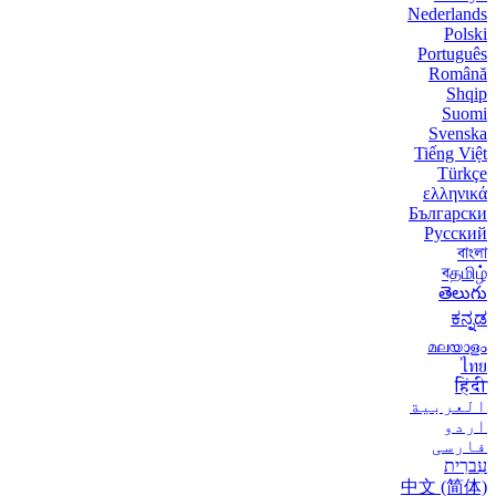
Nederlands
Polski
Português
Română
Shqip
Suomi
Svenska
Tiếng Việt
Türkçe
ελληνικά
Български
Русский
বাংলা
বதமிழ்
తెలుగు
ಕನ್ನಡ
മലയാളം
ไทย
हिंदी
العربية
اردو
فارسی
עִברִית
中文 (简体)