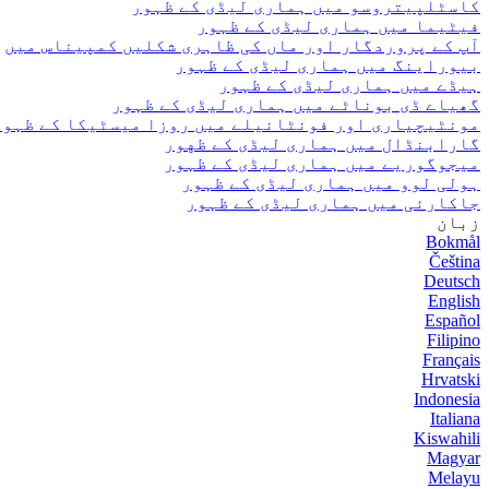
کاسٹلپیتروسو میں ہماری لیڈی کے ظہور
فیٹیما میں ہماری لیڈی کے ظہور
آپ کے پروردگار اور ماں کی ظاہری شکلیں کمپیناس میں
بیوراینگ میں ہماری لیڈی کے ظہور
ہیڈے میں ہماری لیڈی کے ظہور
گھیاے ڈی بوناٹے میں ہماری لیڈی کے ظہور
مونٹیچیاری اور فونٹانیلے میں روزا میسٹیکا کے ظہور
گارابنڈال میں ہماری لیڈی کے ظهور
میجوگوریے میں ہماری لیڈی کے ظہور
ہولی لوو میں ہماری لیڈی کے ظہور
جاکارئی میں ہماری لیڈی کے ظہور
زبان
Bokmål
Čeština
Deutsch
English
Español
Filipino
Français
Hrvatski
Indonesia
Italiana
Kiswahili
Magyar
Melayu