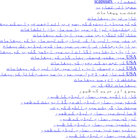
تمغے اور scapulars
معجزاتی تصاویر
جنت سے پیغامات
تازہ ترین پیغامات
کولومبیا، ایینوک کو یسوع برائے اچھے چرواہے کے پیغ
ارجنٹینا، لوز ڈی میریا سے ماریان انکشافات
ملٹز/گوٹنگن، جرمنی میں این کے پیغامات
جرمنی میں الہی دل کی تیاری کے لیے ماریا کو پیغامات
برازیل، جاکارئی ایس پی میں مارکوس ٹیڈیو تک پیغام
برازیل، ایٹاپیراگا اے ایم میں ایڈسن گلوبر کو پیغا
USA میں مقدس فیملی پناہ گاہ کو پیغامات
USA کی تجدید کے بچوں کو پیغامات
USA کے روچیسٹر این وائی میں جان لیری کو پیغامات
USA کے نارتھ رڈج وِل میں مورین سویینی- کائل کو پیغامات
مختلف ذرائع سے پیغامات
پیغامات تلاش کریں
یسوع اور مریم کے ظہور
کاراواگیو میں ہماری لیڈی کا ظہور
کیٹو میں ہماری لیڈی آف دی گُڈ ایوینٹ کے ظهور
سینٹ مارگریٹے میری الکوک کو وحی
لا سالیٹ میں ہماری لیڈی کے ظهور
لورڈس میں ہماری لیڈی کے ظہور
پونٹمین میں ہماری لیڈی کا ظہور
پیلیویسوئین میں ہماری لیڈی کے ظهور
ناک میں ہماری لیڈی کا ظہور