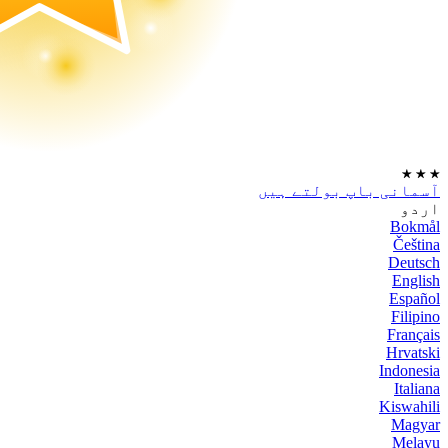
★
★
★
آسمانی باپ بولتے ہیں
اردو
Bokmål
Čeština
Deutsch
English
Español
Filipino
Français
Hrvatski
Indonesia
Italiana
Kiswahili
Magyar
Melayu