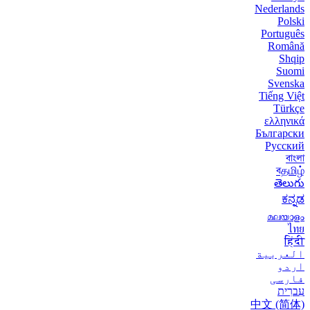
Nederlands
Polski
Português
Română
Shqip
Suomi
Svenska
Tiếng Việt
Türkçe
ελληνικά
Български
Русский
বাংলা
বதமிழ்
తెలుగు
ಕನ್ನಡ
മലയാളം
ไทย
हिंदी
العربية
اردو
فارسی
עִברִית
中文 (简体)