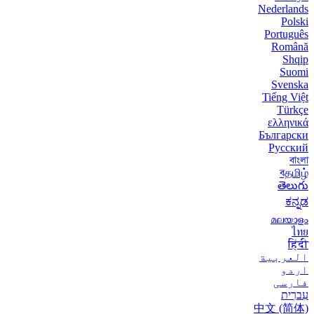
Nederlands
Polski
Português
Română
Shqip
Suomi
Svenska
Tiếng Việt
Türkçe
ελληνικά
Български
Русский
বাংলা
বதமிழ்
తెలుగు
ಕನ್ನಡ
മലയാളം
ไทย
हिंदी
العربية
اردو
فارسی
עִברִית
中文 (简体)