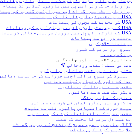
جرمنی میں الہی دل کی تیاری کے لیے ماریا کو پیغامات
برازیل، جاکارئی ایس پی میں مارکوس ٹیڈیو تک پیغام
برازیل، ایٹاپیراگا اے ایم میں ایڈسن گلوبر کو پیغا
USA میں مقدس فیملی پناہ گاہ کو پیغامات
USA کی تجدید کے بچوں کو پیغامات
USA کے روچیسٹر این وائی میں جان لیری کو پیغامات
USA کے نارتھ رڈج وِل میں مورین سویینی- کائل کو پیغامات
مختلف ذرائع سے پیغامات
پیغامات تلاش کریں
یسوع اور مریم کے ظہور
ویلکمن صفحہ
دعائیں، تقدیسات اور جادوگری
دعائی ملکہ: مقدس وردجالی
🌹
متنوع دعائیں، تقدیسات اور جادوگری
ایینوک کو یسوع برائے اچھے چرواہے کی جانب سے دعائیں
خدا کے دلوں کی تیاری کیلئے دعائیں
مقدس خاندان پناہ کی دعائیں۔
دیگر مکاشفات سے دعائیں۔
دعاؤں کا صلیبی جنگ
جاکاری میں ہماری لیڈی کی طرف سے دعائیں
سینٹ جوزف کے انتہائی پاکیزہ قلب سے عقیدت
مقدس محبت کے ساتھ اتحاد کرنے کی دعائیں۔
بے عیب دل مریم کا محبت کا شعلہ
†
†
†
ہمارے رب یسوع مسیح کی تشنج کے چوبیس گھنٹے
علاج تیار کرنے کی ہدایات