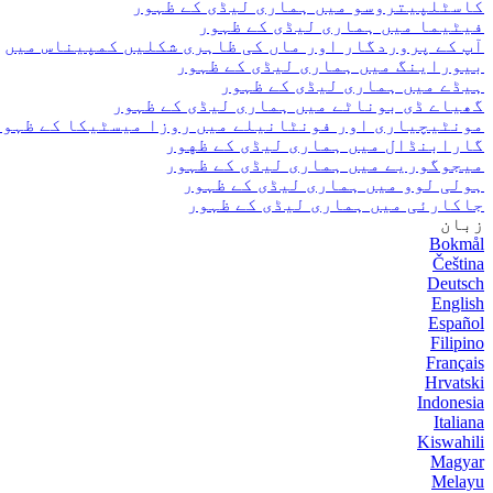
کاسٹلپیتروسو میں ہماری لیڈی کے ظہور
فیٹیما میں ہماری لیڈی کے ظہور
آپ کے پروردگار اور ماں کی ظاہری شکلیں کمپیناس میں
بیوراینگ میں ہماری لیڈی کے ظہور
ہیڈے میں ہماری لیڈی کے ظہور
گھیاے ڈی بوناٹے میں ہماری لیڈی کے ظہور
مونٹیچیاری اور فونٹانیلے میں روزا میسٹیکا کے ظہور
گارابنڈال میں ہماری لیڈی کے ظهور
میجوگوریے میں ہماری لیڈی کے ظہور
ہولی لوو میں ہماری لیڈی کے ظہور
جاکارئی میں ہماری لیڈی کے ظہور
زبان
Bokmål
Čeština
Deutsch
English
Español
Filipino
Français
Hrvatski
Indonesia
Italiana
Kiswahili
Magyar
Melayu