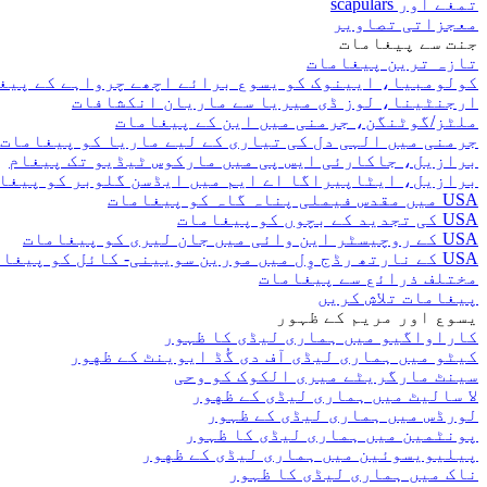
تمغے اور scapulars
معجزاتی تصاویر
جنت سے پیغامات
تازہ ترین پیغامات
کولومبیا، ایینوک کو یسوع برائے اچھے چرواہے کے پیغ
ارجنٹینا، لوز ڈی میریا سے ماریان انکشافات
ملٹز/گوٹنگن، جرمنی میں این کے پیغامات
جرمنی میں الہی دل کی تیاری کے لیے ماریا کو پیغامات
برازیل، جاکارئی ایس پی میں مارکوس ٹیڈیو تک پیغام
برازیل، ایٹاپیراگا اے ایم میں ایڈسن گلوبر کو پیغا
USA میں مقدس فیملی پناہ گاہ کو پیغامات
USA کی تجدید کے بچوں کو پیغامات
USA کے روچیسٹر این وائی میں جان لیری کو پیغامات
USA کے نارتھ رڈج وِل میں مورین سویینی- کائل کو پیغامات
مختلف ذرائع سے پیغامات
پیغامات تلاش کریں
یسوع اور مریم کے ظہور
کاراواگیو میں ہماری لیڈی کا ظہور
کیٹو میں ہماری لیڈی آف دی گُڈ ایوینٹ کے ظهور
سینٹ مارگریٹے میری الکوک کو وحی
لا سالیٹ میں ہماری لیڈی کے ظهور
لورڈس میں ہماری لیڈی کے ظہور
پونٹمین میں ہماری لیڈی کا ظہور
پیلیویسوئین میں ہماری لیڈی کے ظهور
ناک میں ہماری لیڈی کا ظہور