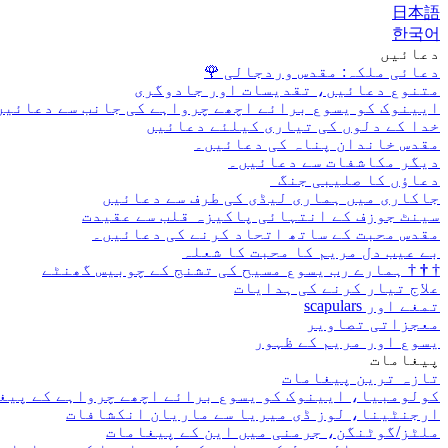
日本語
한국어
دعائیں
دعائی ملکہ: مقدس وردجالی
🌹
متنوع دعائیں، تقدیسات اور جادوگری
ایینوک کو یسوع برائے اچھے چرواہے کی جانب سے دعائیں
خدا کے دلوں کی تیاری کیلئے دعائیں
مقدس خاندان پناہ کی دعائیں۔
دیگر مکاشفات سے دعائیں۔
دعاؤں کا صلیبی جنگ
جاکاری میں ہماری لیڈی کی طرف سے دعائیں
سینٹ جوزف کے انتہائی پاکیزہ قلب سے عقیدت
مقدس محبت کے ساتھ اتحاد کرنے کی دعائیں۔
بے عیب دل مریم کا محبت کا شعلہ
†
†
†
ہمارے رب یسوع مسیح کی تشنج کے چوبیس گھنٹے
علاج تیار کرنے کی ہدایات
تمغے اور scapulars
معجزاتی تصاویر
یسوع اور مریم کے ظہور
پیغامات
تازہ ترین پیغامات
کولومبیا، ایینوک کو یسوع برائے اچھے چرواہے کے پیغ
ارجنٹینا، لوز ڈی میریا سے ماریان انکشافات
ملٹز/گوٹنگن، جرمنی میں این کے پیغامات