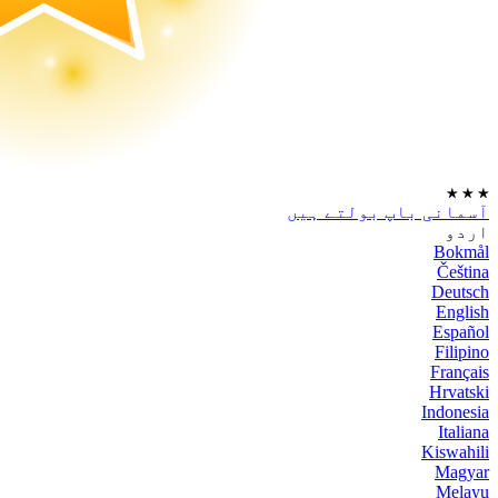
★
★
★
آسمانی باپ بولتے ہیں
اردو
Bokmål
Čeština
Deutsch
English
Español
Filipino
Français
Hrvatski
Indonesia
Italiana
Kiswahili
Magyar
Melayu