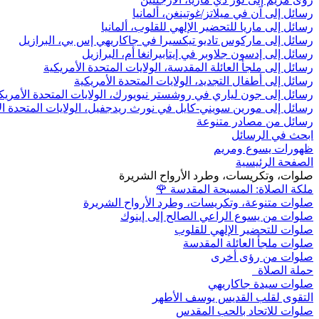
رسائل إلى آن في ميلاتز/غوتينغن، ألمانيا
رسائل إلى ماريا للتحضير الإلهي للقلوب، ألمانيا
رسائل إلى ماركوس تاديو تيكسيرا في جاكاريهي إس بي، البرازيل
رسائل إلى إدسون جلاوبر في إيتابيرانغا أم، البرازيل
رسائل إلى ملجأ العائلة المقدسة، الولايات المتحدة الأمريكية
رسائل إلى أطفال التجديد، الولايات المتحدة الأمريكية
رسائل إلى جون لياري في روشستر نيويورك، الولايات المتحدة الأمريك
رسائل إلى مورين سويني-كايل في نورث ريدجفيل، الولايات المتحدة ال
رسائل من مصادر متنوعة
ابحث في الرسائل
ظهورات يسوع ومريم
الصفحة الرئيسية
صلوات، وتكريسات، وطرد الأرواح الشريرة
ملكة الصلاة: المسبحة المقدسة
🌹
صلوات متنوعة، وتكريسات، وطرد الأرواح الشريرة
صلوات من يسوع الراعي الصالح إلى إينوك
صلوات للتحضير الإلهي للقلوب
صلوات ملجأ العائلة المقدسة
صلوات من رؤى أخرى
حملة الصلاة
صلوات سيدة جاكاريهي
التقوى لقلب القديس يوسف الأطهر
صلوات للاتحاد بالحب المقدس