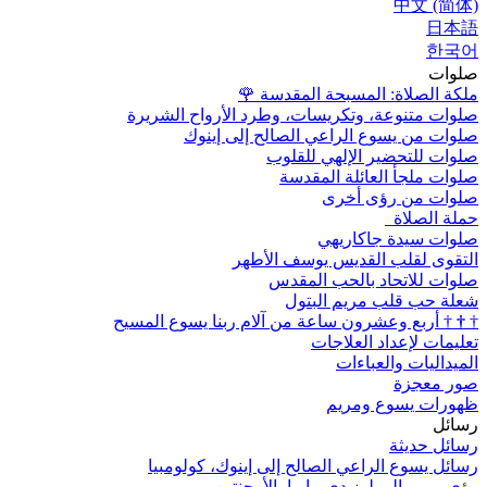
中文 (简体)
日本語
한국어
صلوات
ملكة الصلاة: المسبحة المقدسة
🌹
صلوات متنوعة، وتكريسات، وطرد الأرواح الشريرة
صلوات من يسوع الراعي الصالح إلى إينوك
صلوات للتحضير الإلهي للقلوب
صلوات ملجأ العائلة المقدسة
صلوات من رؤى أخرى
حملة الصلاة
صلوات سيدة جاكاريهي
التقوى لقلب القديس يوسف الأطهر
صلوات للاتحاد بالحب المقدس
شعلة حب قلب مريم البتول
†
†
†
أربع وعشرون ساعة من آلام ربنا يسوع المسيح
تعليمات لإعداد العلاجات
الميداليات والعباءات
صور معجزة
ظهورات يسوع ومريم
رسائل
رسائل حديثة
رسائل يسوع الراعي الصالح إلى إينوك، كولومبيا
رؤى مريم إلى لوز دي ماريا، الأرجنتين