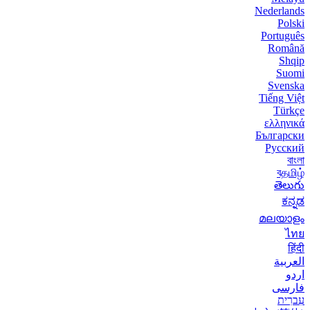
Nederlands
Polski
Português
Română
Shqip
Suomi
Svenska
Tiếng Việt
Türkçe
ελληνικά
Български
Русский
বাংলা
বதமிழ்
తెలుగు
ಕನ್ನಡ
മലയാളം
ไทย
हिंदी
العربية
اردو
فارسی
עִברִית