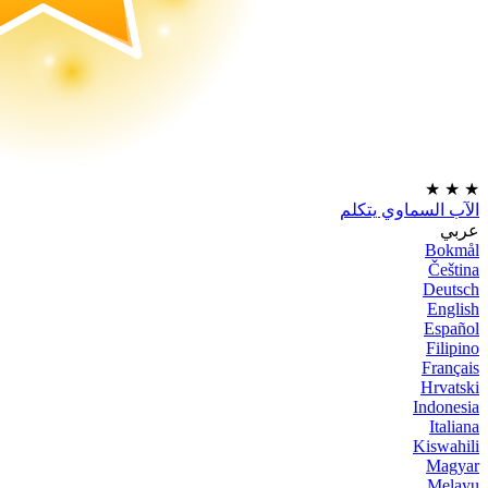
★
★
★
الآب السماوي يتكلم
عربي
Bokmål
Čeština
Deutsch
English
Español
Filipino
Français
Hrvatski
Indonesia
Italiana
Kiswahili
Magyar
Melayu