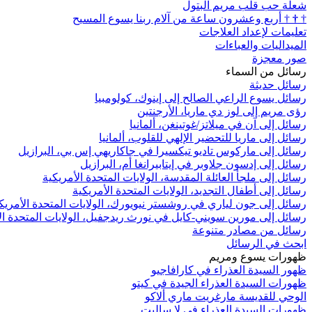
شعلة حب قلب مريم البتول
†
†
†
أربع وعشرون ساعة من آلام ربنا يسوع المسيح
تعليمات لإعداد العلاجات
الميداليات والعباءات
صور معجزة
رسائل من السماء
رسائل حديثة
رسائل يسوع الراعي الصالح إلى إينوك، كولومبيا
رؤى مريم إلى لوز دي ماريا، الأرجنتين
رسائل إلى آن في ميلاتز/غوتينغن، ألمانيا
رسائل إلى ماريا للتحضير الإلهي للقلوب، ألمانيا
رسائل إلى ماركوس تاديو تيكسيرا في جاكاريهي إس بي، البرازيل
رسائل إلى إدسون جلاوبر في إيتابيرانغا أم، البرازيل
رسائل إلى ملجأ العائلة المقدسة، الولايات المتحدة الأمريكية
رسائل إلى أطفال التجديد، الولايات المتحدة الأمريكية
رسائل إلى جون لياري في روشستر نيويورك، الولايات المتحدة الأمريك
رسائل إلى مورين سويني-كايل في نورث ريدجفيل، الولايات المتحدة ال
رسائل من مصادر متنوعة
ابحث في الرسائل
ظهورات يسوع ومريم
ظهور السيدة العذراء في كارافاجيو
ظهورات السيدة العذراء الجيدة في كيتو
الوحي للقديسة مارغريت ماري ألاكو
ظهورات السيدة العذراء في لا ساليت