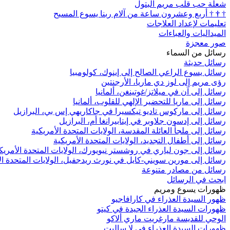
شعلة حب قلب مريم البتول
†
†
†
أربع وعشرون ساعة من آلام ربنا يسوع المسيح
تعليمات لإعداد العلاجات
الميداليات والعباءات
صور معجزة
رسائل من السماء
رسائل حديثة
رسائل يسوع الراعي الصالح إلى إينوك، كولومبيا
رؤى مريم إلى لوز دي ماريا، الأرجنتين
رسائل إلى آن في ميلاتز/غوتينغن، ألمانيا
رسائل إلى ماريا للتحضير الإلهي للقلوب، ألمانيا
رسائل إلى ماركوس تاديو تيكسيرا في جاكاريهي إس بي، البرازيل
رسائل إلى إدسون جلاوبر في إيتابيرانغا أم، البرازيل
رسائل إلى ملجأ العائلة المقدسة، الولايات المتحدة الأمريكية
رسائل إلى أطفال التجديد، الولايات المتحدة الأمريكية
رسائل إلى جون لياري في روشستر نيويورك، الولايات المتحدة الأمريك
رسائل إلى مورين سويني-كايل في نورث ريدجفيل، الولايات المتحدة ال
رسائل من مصادر متنوعة
ابحث في الرسائل
ظهورات يسوع ومريم
ظهور السيدة العذراء في كارافاجيو
ظهورات السيدة العذراء الجيدة في كيتو
الوحي للقديسة مارغريت ماري ألاكو
ظهورات السيدة العذراء في لا ساليت