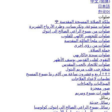
中文 (简体)
日本語
한국어
صلوات
ملكة الصلاة: المسبحة المقدسة
🌹
صلوات متنوعة، وتكريسات، وطرد الأرواح الشريرة
صلوات من يسوع الراعي الصالح إلى إينوك
صلوات للتحضير الإلهي للقلوب
صلوات ملجأ العائلة المقدسة
صلوات من رؤى أخرى
حملة الصلاة
صلوات سيدة جاكاريهي
التقوى لقلب القديس يوسف الأطهر
صلوات للاتحاد بالحب المقدس
شعلة حب قلب مريم البتول
†
†
†
أربع وعشرون ساعة من آلام ربنا يسوع المسيح
تعليمات لإعداد العلاجات
الميداليات والعباءات
صور معجزة
ظهورات يسوع ومريم
رسائل
رسائل حديثة
رسائل يسوع الراعي الصالح إلى إينوك، كولومبيا
رؤى مريم إلى لوز دي ماريا، الأرجنتين