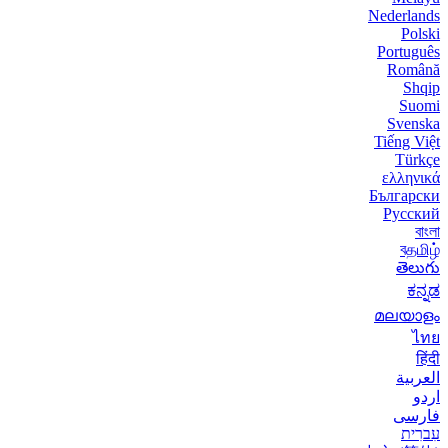
Nederlands
Polski
Português
Română
Shqip
Suomi
Svenska
Tiếng Việt
Türkçe
ελληνικά
Български
Русский
বাংলা
বதமிழ்
తెలుగు
ಕನ್ನಡ
മലയാളം
ไทย
हिंदी
العربية
اردو
فارسی
עִברִית