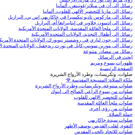
رسائل إلى آن في ميلاتز/غوتينغن، ألمانيا
رسائل إلى ماريا للتحضير الإلهي للقلوب، ألمانيا
رسائل إلى ماركوس تاديو تيكسيرا في جاكاريهي إس بي، البرازيل
رسائل إلى إدسون جلاوبر في إيتابيرانغا أم، البرازيل
رسائل إلى ملجأ العائلة المقدسة، الولايات المتحدة الأمريكية
رسائل إلى أطفال التجديد، الولايات المتحدة الأمريكية
رسائل إلى جون لياري في روشستر نيويورك، الولايات المتحدة الأمريك
رسائل إلى مورين سويني-كايل في نورث ريدجفيل، الولايات المتحدة ال
رسائل من مصادر متنوعة
ابحث في الرسائل
ظهورات يسوع ومريم
الصفحة الرئيسية
صلوات، وتكريسات، وطرد الأرواح الشريرة
ملكة الصلاة: المسبحة المقدسة
🌹
صلوات متنوعة، وتكريسات، وطرد الأرواح الشريرة
صلوات من يسوع الراعي الصالح إلى إينوك
صلوات للتحضير الإلهي للقلوب
صلوات ملجأ العائلة المقدسة
صلوات من رؤى أخرى
حملة الصلاة
صلوات سيدة جاكاريهي
التقوى لقلب القديس يوسف الأطهر
صلوات للاتحاد بالحب المقدس