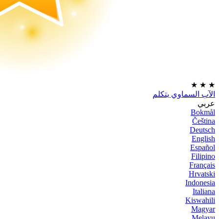
★
★
★
الآب السماوي يتكلم
عربي
Bokmål
Čeština
Deutsch
English
Español
Filipino
Français
Hrvatski
Indonesia
Italiana
Kiswahili
Magyar
Melayu