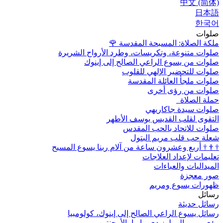
中文 (简体)
日本語
한국어
صلوات
ملكة الصلاة: المسبحة المقدسة
🌹
صلوات متنوعة، وتكريسات، وطرد الأرواح الشريرة
صلوات من يسوع الراعي الصالح إلى إينوك
صلوات للتحضير الإلهي للقلوب
صلوات ملجأ العائلة المقدسة
صلوات من رؤى أخرى
حملة الصلاة
صلوات سيدة جاكاريهي
التقوى لقلب القديس يوسف الأطهر
صلوات للاتحاد بالحب المقدس
شعلة حب قلب مريم البتول
†
†
†
أربع وعشرون ساعة من آلام ربنا يسوع المسيح
تعليمات لإعداد العلاجات
الميداليات والعباءات
صور معجزة
ظهورات يسوع ومريم
رسائل
رسائل حديثة
رسائل يسوع الراعي الصالح إلى إينوك، كولومبيا
رؤى مريم إلى لوز دي ماريا، الأرجنتين