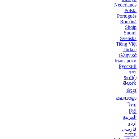
Nederlands
Polski
Português
Română
Shqip
Suomi
Svenska
Tiếng Việt
Türkçe
ελληνικά
Български
Русский
বাংলা
বதமிழ்
తెలుగు
ಕನ್ನಡ
മലയാളം
ไทย
हिंदी
العربية
اردو
فارسی
עִברִית