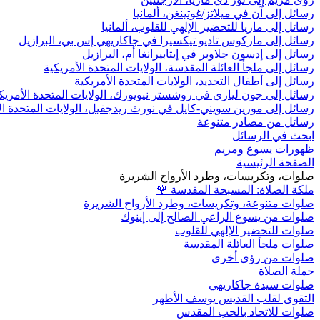
رسائل إلى آن في ميلاتز/غوتينغن، ألمانيا
رسائل إلى ماريا للتحضير الإلهي للقلوب، ألمانيا
رسائل إلى ماركوس تاديو تيكسيرا في جاكاريهي إس بي، البرازيل
رسائل إلى إدسون جلاوبر في إيتابيرانغا أم، البرازيل
رسائل إلى ملجأ العائلة المقدسة، الولايات المتحدة الأمريكية
رسائل إلى أطفال التجديد، الولايات المتحدة الأمريكية
رسائل إلى جون لياري في روشستر نيويورك، الولايات المتحدة الأمريك
رسائل إلى مورين سويني-كايل في نورث ريدجفيل، الولايات المتحدة ال
رسائل من مصادر متنوعة
ابحث في الرسائل
ظهورات يسوع ومريم
الصفحة الرئيسية
صلوات، وتكريسات، وطرد الأرواح الشريرة
ملكة الصلاة: المسبحة المقدسة
🌹
صلوات متنوعة، وتكريسات، وطرد الأرواح الشريرة
صلوات من يسوع الراعي الصالح إلى إينوك
صلوات للتحضير الإلهي للقلوب
صلوات ملجأ العائلة المقدسة
صلوات من رؤى أخرى
حملة الصلاة
صلوات سيدة جاكاريهي
التقوى لقلب القديس يوسف الأطهر
صلوات للاتحاد بالحب المقدس