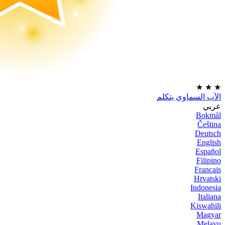
★
★
★
الآب السماوي يتكلم
عربي
Bokmål
Čeština
Deutsch
English
Español
Filipino
Français
Hrvatski
Indonesia
Italiana
Kiswahili
Magyar
Melayu