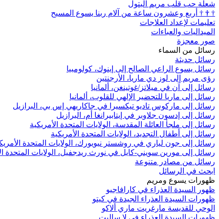
شعلة حب قلب مريم البتول
†
†
†
أربع وعشرون ساعة من آلام ربنا يسوع المسيح
تعليمات لإعداد العلاجات
الميداليات والعباءات
صور معجزة
رسائل من السماء
رسائل حديثة
رسائل يسوع الراعي الصالح إلى إينوك، كولومبيا
رؤى مريم إلى لوز دي ماريا، الأرجنتين
رسائل إلى آن في ميلاتز/غوتينغن، ألمانيا
رسائل إلى ماريا للتحضير الإلهي للقلوب، ألمانيا
رسائل إلى ماركوس تاديو تيكسيرا في جاكاريهي إس بي، البرازيل
رسائل إلى إدسون جلاوبر في إيتابيرانغا أم، البرازيل
رسائل إلى ملجأ العائلة المقدسة، الولايات المتحدة الأمريكية
رسائل إلى أطفال التجديد، الولايات المتحدة الأمريكية
رسائل إلى جون لياري في روشستر نيويورك، الولايات المتحدة الأمريك
رسائل إلى مورين سويني-كايل في نورث ريدجفيل، الولايات المتحدة ال
رسائل من مصادر متنوعة
ابحث في الرسائل
ظهورات يسوع ومريم
ظهور السيدة العذراء في كارافاجيو
ظهورات السيدة العذراء الجيدة في كيتو
الوحي للقديسة مارغريت ماري ألاكو
ظهورات السيدة العذراء في لا ساليت