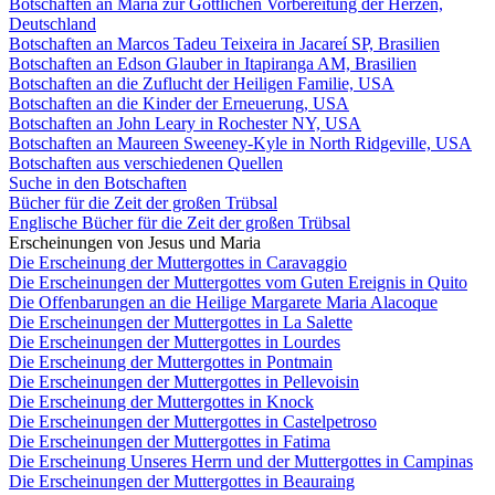
Botschaften an Maria zur Göttlichen Vorbereitung der Herzen,
Deutschland
Botschaften an Marcos Tadeu Teixeira in Jacareí SP, Brasilien
Botschaften an Edson Glauber in Itapiranga AM, Brasilien
Botschaften an die Zuflucht der Heiligen Familie, USA
Botschaften an die Kinder der Erneuerung, USA
Botschaften an John Leary in Rochester NY, USA
Botschaften an Maureen Sweeney-Kyle in North Ridgeville, USA
Botschaften aus verschiedenen Quellen
Suche in den Botschaften
Bücher für die Zeit der großen Trübsal
Englische Bücher für die Zeit der großen Trübsal
Erscheinungen von Jesus und Maria
Die Erscheinung der Muttergottes in Caravaggio
Die Erscheinungen der Muttergottes vom Guten Ereignis in Quito
Die Offenbarungen an die Heilige Margarete Maria Alacoque
Die Erscheinungen der Muttergottes in La Salette
Die Erscheinungen der Muttergottes in Lourdes
Die Erscheinung der Muttergottes in Pontmain
Die Erscheinungen der Muttergottes in Pellevoisin
Die Erscheinung der Muttergottes in Knock
Die Erscheinungen der Muttergottes in Castelpetroso
Die Erscheinungen der Muttergottes in Fatima
Die Erscheinung Unseres Herrn und der Muttergottes in Campinas
Die Erscheinungen der Muttergottes in Beauraing