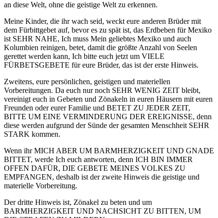
an diese Welt, ohne die geistige Welt zu erkennen.
Meine Kinder, die ihr wach seid, weckt eure anderen Brüder mit
dem Fürbittgebet auf, bevor es zu spät ist, das Erdbeben für Mexiko
ist SEHR NAHE, Ich muss Mein geliebtes Mexiko und auch
Kolumbien reinigen, betet, damit die größte Anzahl von Seelen
gerettet werden kann, Ich bitte euch jetzt um VIELE
FÜRBETSGEBETE für eure Brüder, das ist der erste Hinweis.
Zweitens, eure persönlichen, geistigen und materiellen
Vorbereitungen. Da euch nur noch SEHR WENIG ZEIT bleibt,
vereinigt euch in Gebeten und Zönakeln in euren Häusern mit euren
Freunden oder eurer Familie und BETET ZU JEDER ZEIT,
BITTE UM EINE VERMINDERUNG DER EREIGNISSE, denn
diese werden aufgrund der Sünde der gesamten Menschheit SEHR
STARK kommen.
Wenn ihr MICH ABER UM BARMHERZIGKEIT UND GNADE
BITTET, werde Ich euch antworten, denn ICH BIN IMMER
OFFEN DAFÜR, DIE GEBETE MEINES VOLKES ZU
EMPFANGEN, deshalb ist der zweite Hinweis die geistige und
materielle Vorbereitung.
Der dritte Hinweis ist, Zönakel zu beten und um
BARMHERZIGKEIT UND NACHSICHT ZU BITTEN, UM