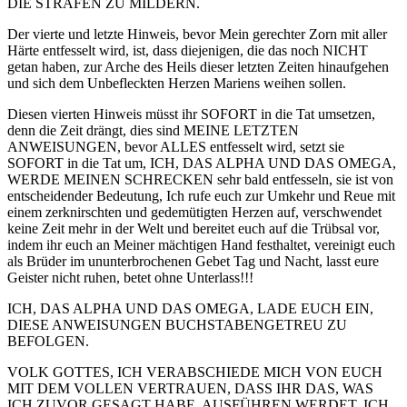
DIE STRAFEN ZU MILDERN.
Der vierte und letzte Hinweis, bevor Mein gerechter Zorn mit aller
Härte entfesselt wird, ist, dass diejenigen, die das noch NICHT
getan haben, zur Arche des Heils dieser letzten Zeiten hinaufgehen
und sich dem Unbefleckten Herzen Mariens weihen sollen.
Diesen vierten Hinweis müsst ihr SOFORT in die Tat umsetzen,
denn die Zeit drängt, dies sind MEINE LETZTEN
ANWEISUNGEN, bevor ALLES entfesselt wird, setzt sie
SOFORT in die Tat um, ICH, DAS ALPHA UND DAS OMEGA,
WERDE MEINEN SCHRECKEN sehr bald entfesseln, sie ist von
entscheidender Bedeutung, Ich rufe euch zur Umkehr und Reue mit
einem zerknirschten und gedemütigten Herzen auf, verschwendet
keine Zeit mehr in der Welt und bereitet euch auf die Trübsal vor,
indem ihr euch an Meiner mächtigen Hand festhaltet, vereinigt euch
als Brüder im ununterbrochenen Gebet Tag und Nacht, lasst eure
Geister nicht ruhen, betet ohne Unterlass!!!
ICH, DAS ALPHA UND DAS OMEGA, LADE EUCH EIN,
DIESE ANWEISUNGEN BUCHSTABENGETREU ZU
BEFOLGEN.
VOLK GOTTES, ICH VERABSCHIEDE MICH VON EUCH
MIT DEM VOLLEN VERTRAUEN, DASS IHR DAS, WAS
ICH ZUVOR GESAGT HABE, AUSFÜHREN WERDET. ICH