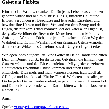
Gebet um Fürbitte
Himmlischer Vater, wir danken Dir für jedes Leben, das von oben
geboren wurde und nun mit Christus Jesus, unserem Haupt und
Erlöser, verbunden ist. Beschütze und leite jeden Einzelnen und
bewahre ihre Herzen und ihren Verstand vor dem Betrug und den
Lügen, die nur vom Teufel kommen, der der Vater aller Lügen ist,
der große Verführer der Seelen der Menschen und ein Mörder von
Anfang an. Wir bitten Dich, leite jeden Einzelnen auf den Weg der
Wahrheit und gib ihm Weisheit und ein gesundes Urteilsvermögen,
damit er das Wirken des Geheimnisses der Ungerechtigkeit erkennt.
Wir legen jedes blutgekaufte Kind Gottes in Deine Hände und bitten
Dich um Deinen Schutz für ihr Leben. Gib ihnen die Einsicht, das
Gute zu wählen und das Böse abzulehnen. Möge jeder einzelne zu
einer tieferen Erkenntnis Christi kommen und einen Durst
entwickeln, Dich mehr und mehr kennenzulernen, individuell als
Gläubige und kollektiv als Kirche Christi. Wir beten, dass alles, was
Du für jedes Deiner Kinder vorhast, in jedem Leben zu Deinem Lob
und Deiner Ehre vollendet wird. Darum bitten wir in dem kostbaren
Namen Jesu,
Amen.
Quelle:
➥ prayerist.com/prayer/intercession