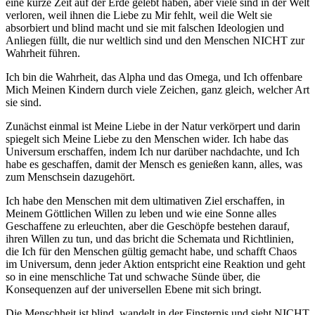
eine kurze Zeit auf der Erde gelebt haben, aber viele sind in der Welt
verloren, weil ihnen die Liebe zu Mir fehlt, weil die Welt sie
absorbiert und blind macht und sie mit falschen Ideologien und
Anliegen füllt, die nur weltlich sind und den Menschen NICHT zur
Wahrheit führen.
Ich bin die Wahrheit, das Alpha und das Omega, und Ich offenbare
Mich Meinen Kindern durch viele Zeichen, ganz gleich, welcher Art
sie sind.
Zunächst einmal ist Meine Liebe in der Natur verkörpert und darin
spiegelt sich Meine Liebe zu den Menschen wider. Ich habe das
Universum erschaffen, indem Ich nur darüber nachdachte, und Ich
habe es geschaffen, damit der Mensch es genießen kann, alles, was
zum Menschsein dazugehört.
Ich habe den Menschen mit dem ultimativen Ziel erschaffen, in
Meinem Göttlichen Willen zu leben und wie eine Sonne alles
Geschaffene zu erleuchten, aber die Geschöpfe bestehen darauf,
ihren Willen zu tun, und das bricht die Schemata und Richtlinien,
die Ich für den Menschen gültig gemacht habe, und schafft Chaos
im Universum, denn jeder Aktion entspricht eine Reaktion und geht
so in eine menschliche Tat und schwache Sünde über, die
Konsequenzen auf der universellen Ebene mit sich bringt.
Die Menschheit ist blind, wandelt in der Finsternis und sieht NICHT