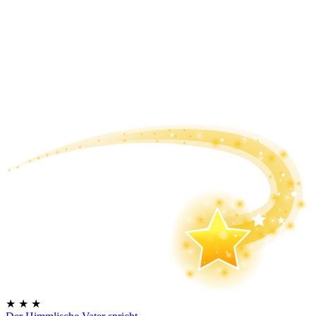
★
★
★