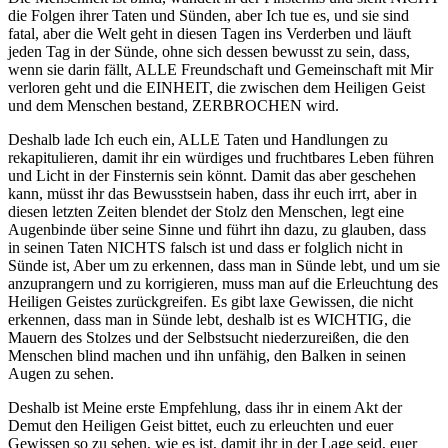
die Folgen ihrer Taten und Sünden, aber Ich tue es, und sie sind
fatal, aber die Welt geht in diesen Tagen ins Verderben und läuft
jeden Tag in der Sünde, ohne sich dessen bewusst zu sein, dass,
wenn sie darin fällt, ALLE Freundschaft und Gemeinschaft mit Mir
verloren geht und die EINHEIT, die zwischen dem Heiligen Geist
und dem Menschen bestand, ZERBROCHEN wird.
Deshalb lade Ich euch ein, ALLE Taten und Handlungen zu
rekapitulieren, damit ihr ein würdiges und fruchtbares Leben führen
und Licht in der Finsternis sein könnt. Damit das aber geschehen
kann, müsst ihr das Bewusstsein haben, dass ihr euch irrt, aber in
diesen letzten Zeiten blendet der Stolz den Menschen, legt eine
Augenbinde über seine Sinne und führt ihn dazu, zu glauben, dass
in seinen Taten NICHTS falsch ist und dass er folglich nicht in
Sünde ist, Aber um zu erkennen, dass man in Sünde lebt, und um sie
anzuprangern und zu korrigieren, muss man auf die Erleuchtung des
Heiligen Geistes zurückgreifen. Es gibt laxe Gewissen, die nicht
erkennen, dass man in Sünde lebt, deshalb ist es WICHTIG, die
Mauern des Stolzes und der Selbstsucht niederzureißen, die den
Menschen blind machen und ihn unfähig, den Balken in seinen
Augen zu sehen.
Deshalb ist Meine erste Empfehlung, dass ihr in einem Akt der
Demut den Heiligen Geist bittet, euch zu erleuchten und euer
Gewissen so zu sehen, wie es ist, damit ihr in der Lage seid, euer