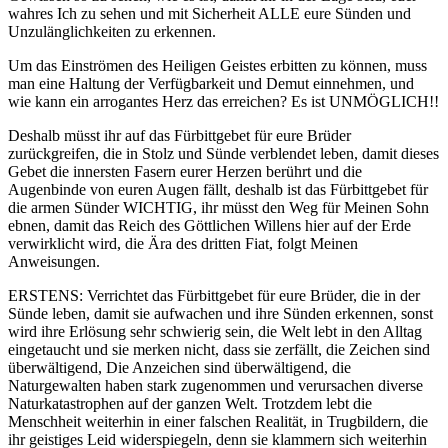
wahres Ich zu sehen und mit Sicherheit ALLE eure Sünden und
Unzulänglichkeiten zu erkennen.
Um das Einströmen des Heiligen Geistes erbitten zu können, muss
man eine Haltung der Verfügbarkeit und Demut einnehmen, und
wie kann ein arrogantes Herz das erreichen? Es ist UNMÖGLICH!!
Deshalb müsst ihr auf das Fürbittgebet für eure Brüder
zurückgreifen, die in Stolz und Sünde verblendet leben, damit dieses
Gebet die innersten Fasern eurer Herzen berührt und die
Augenbinde von euren Augen fällt, deshalb ist das Fürbittgebet für
die armen Sünder WICHTIG, ihr müsst den Weg für Meinen Sohn
ebnen, damit das Reich des Göttlichen Willens hier auf der Erde
verwirklicht wird, die Ära des dritten Fiat, folgt Meinen
Anweisungen.
ERSTENS: Verrichtet das Fürbittgebet für eure Brüder, die in der
Sünde leben, damit sie aufwachen und ihre Sünden erkennen, sonst
wird ihre Erlösung sehr schwierig sein, die Welt lebt in den Alltag
eingetaucht und sie merken nicht, dass sie zerfällt, die Zeichen sind
überwältigend, Die Anzeichen sind überwältigend, die
Naturgewalten haben stark zugenommen und verursachen diverse
Naturkatastrophen auf der ganzen Welt. Trotzdem lebt die
Menschheit weiterhin in einer falschen Realität, in Trugbildern, die
ihr geistiges Leid widerspiegeln, denn sie klammern sich weiterhin