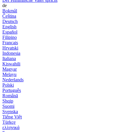
Der Himmlische Vater spricht
de
Bokmål
Čeština
Deutsch
English
Español
Filipino
Français
Hrvatski
Indonesia
Italiana
Kiswahili
Magyar
Melayu
Nederlands
Polski
Português
Română
Shqip
Suomi
Svenska
Tiếng Việt
Türkçe
ελληνικά