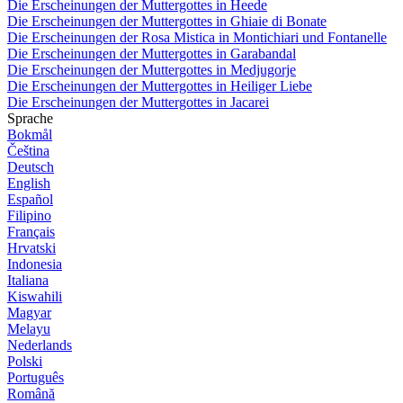
Die Erscheinungen der Muttergottes in Heede
Die Erscheinungen der Muttergottes in Ghiaie di Bonate
Die Erscheinungen der Rosa Mistica in Montichiari und Fontanelle
Die Erscheinungen der Muttergottes in Garabandal
Die Erscheinungen der Muttergottes in Medjugorje
Die Erscheinungen der Muttergottes in Heiliger Liebe
Die Erscheinungen der Muttergottes in Jacarei
Sprache
Bokmål
Čeština
Deutsch
English
Español
Filipino
Français
Hrvatski
Indonesia
Italiana
Kiswahili
Magyar
Melayu
Nederlands
Polski
Português
Română