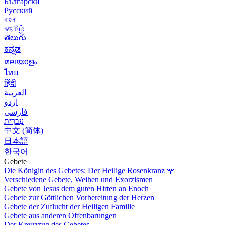
Български
Русский
বাংলা
বதமிழ்
తెలుగు
ಕನ್ನಡ
മലയാളം
ไทย
हिंदी
العربية
اردو
فارسی
עִברִית
中文 (简体)
日本語
한국어
Gebete
Die Königin des Gebetes: Der Heilige Rosenkranz
🌹
Verschiedene Gebete, Weihen und Exorzismen
Gebete von Jesus dem guten Hirten an Enoch
Gebete zur Göttlichen Vorbereitung der Herzen
Gebete der Zuflucht der Heiligen Familie
Gebete aus anderen Offenbarungen
Der Kreuzzug des Gebetes