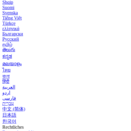
Shqip
Suomi
Svenska
Tiếng Việt
Türkçe
ελληνικά
Български
Русский
தமிழ்
తెలుగు
ಕನ್ನಡ
മലയാളം
ไทย
বাংলা
हिंदी
العربية
اردو
فارسی
עִברִית
中文 (简体)
日本語
한국어
Rechtliches