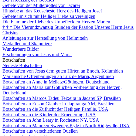
Gebete von der Muttergottes von Jacarei
Hingabe an das Keuscheste Herz des Heiligen Josef
Gebete um sich mit Heiliger Liebe zu vereinigen
Die Flamme der Liebe des Unbefleckten Herzen Marien
†
†
†
Die Vierundzwanzig Stunden der Passion Unseres Herrn Jesus
Christus
Anleitungen zur Herstellung von Heilmitteln
Medaillen und Skapuliere
Wunderbare Bilder
Erscheinungen von Jesus und Maria
Botschaften
Neueste Botschaften
Botschaften von Jesus dem guten Hirten an Enoch, Kolumbien
Marianische Offenbarungen an Luz de Maria, Argentinien
Botschaften an Anne in Mellatz/Göttingen, Deutschland
Botschaften an Maria zur Göttlichen Vorbereitung der Herzen,
Deutschland
Botschaften an Marcos Tadeu Teixeira in Jacareí SP, Brasilien
Botschaften an Edson Glauber in Itapiranga AM, Brasilien
Botschaften an die Zuflucht der Heiligen Familie, USA
Botschaften an die Kinder der Erneuerung, USA
Botschaften an John Leary in Rochester NY, USA
Botschaften an Maureen Sweeney-Kyle in North Ridgeville, USA
Botschaften aus verschiedenen Quellen