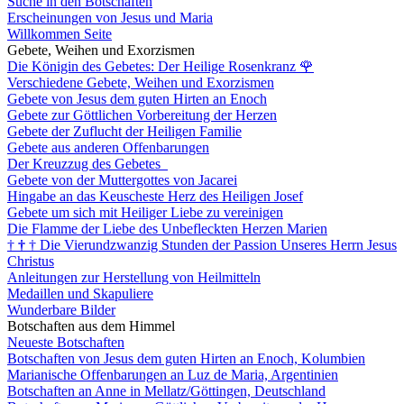
Suche in den Botschaften
Erscheinungen von Jesus und Maria
Willkommen Seite
Gebete, Weihen und Exorzismen
Die Königin des Gebetes: Der Heilige Rosenkranz
🌹
Verschiedene Gebete, Weihen und Exorzismen
Gebete von Jesus dem guten Hirten an Enoch
Gebete zur Göttlichen Vorbereitung der Herzen
Gebete der Zuflucht der Heiligen Familie
Gebete aus anderen Offenbarungen
Der Kreuzzug des Gebetes
Gebete von der Muttergottes von Jacarei
Hingabe an das Keuscheste Herz des Heiligen Josef
Gebete um sich mit Heiliger Liebe zu vereinigen
Die Flamme der Liebe des Unbefleckten Herzen Marien
†
†
†
Die Vierundzwanzig Stunden der Passion Unseres Herrn Jesus
Christus
Anleitungen zur Herstellung von Heilmitteln
Medaillen und Skapuliere
Wunderbare Bilder
Botschaften aus dem Himmel
Neueste Botschaften
Botschaften von Jesus dem guten Hirten an Enoch, Kolumbien
Marianische Offenbarungen an Luz de Maria, Argentinien
Botschaften an Anne in Mellatz/Göttingen, Deutschland