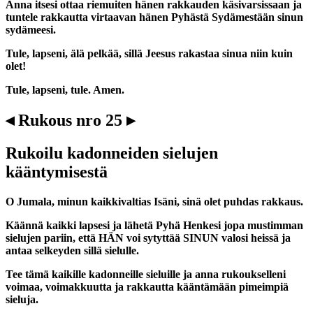
Anna itsesi ottaa riemuiten hänen rakkauden käsivarsissaan ja
tuntele rakkautta virtaavan hänen Pyhästä Sydämestään sinun
sydämeesi.
Tule, lapseni, älä pelkää, sillä Jeesus rakastaa sinua niin kuin
olet!
Tule, lapseni, tule. Amen.
◂ Rukous nro 25 ▸
Rukoilu kadonneiden sielujen
kääntymisestä
O Jumala, minun kaikkivaltias Isäni, sinä olet puhdas rakkaus.
Käännä kaikki lapsesi ja lähetä Pyhä Henkesi jopa mustimman
sielujen pariin, että HÄN voi sytyttää SINUN valosi heissä ja
antaa selkeyden sillä sielulle.
Tee tämä kaikille kadonneille sieluille ja anna rukoukselleni
voimaa, voimakkuutta ja rakkautta kääntämään pimeimpiä
sieluja.