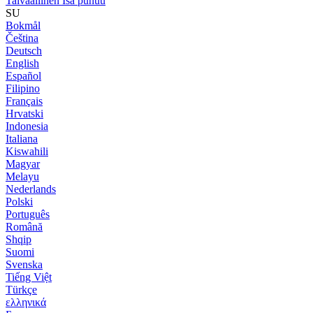
Taivaallinen Isä puhuu
SU
Bokmål
Čeština
Deutsch
English
Español
Filipino
Français
Hrvatski
Indonesia
Italiana
Kiswahili
Magyar
Melayu
Nederlands
Polski
Português
Română
Shqip
Suomi
Svenska
Tiếng Việt
Türkçe
ελληνικά