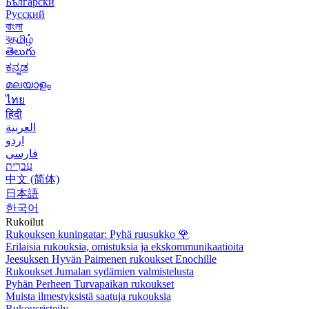
Български
Русский
বাংলা
বதமிழ்
తెలుగు
ಕನ್ನಡ
മലയാളം
ไทย
हिंदी
العربية
اردو
فارسی
עִברִית
中文 (简体)
日本語
한국어
Rukoilut
Rukouksen kuningatar: Pyhä ruusukko
🌹
Erilaisia rukouksia, omistuksia ja ekskommunikaatioita
Jeesuksen Hyvän Paimenen rukoukset Enochille
Rukoukset Jumalan sydämien valmistelusta
Pyhän Perheen Turvapaikan rukoukset
Muista ilmestyksistä saatuja rukouksia
Rukousristeily