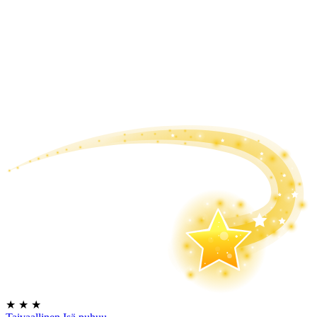
★
★
★