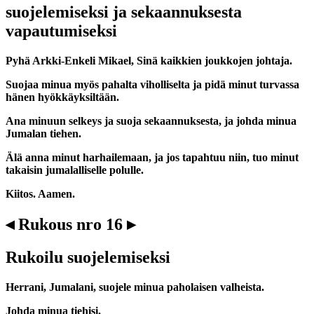
suojelemiseksi ja sekaannuksesta
vapautumiseksi
Pyhä Arkki-Enkeli Mikael, Sinä kaikkien joukkojen johtaja.
Suojaa minua myös pahalta viholliselta ja pidä minut turvassa
hänen hyökkäyksiltään.
Ana minuun selkeys ja suoja sekaannuksesta, ja johda minua
Jumalan tiehen.
Älä anna minut harhailemaan, ja jos tapahtuu niin, tuo minut
takaisin jumalalliselle polulle.
Kiitos. Aamen.
◂ Rukous nro 16 ▸
Rukoilu suojelemiseksi
Herrani, Jumalani, suojele minua paholaisen valheista.
Johda minua tiehisi.