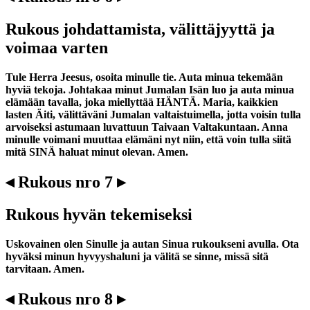
Rukous johdattamista, välittäjyyttä ja
voimaa varten
Tule Herra Jeesus, osoita minulle tie. Auta minua tekemään
hyviä tekoja. Johtakaa minut Jumalan Isän luo ja auta minua
elämään tavalla, joka miellyttää HÄNTÄ. Maria, kaikkien
lasten Äiti, välittäväni Jumalan valtaistuimella, jotta voisin tulla
arvoiseksi astumaan luvattuun Taivaan Valtakuntaan. Anna
minulle voimani muuttaa elämäni nyt niin, että voin tulla siitä
mitä SINÄ haluat minut olevan. Amen.
◂ Rukous nro 7 ▸
Rukous hyvän tekemiseksi
Uskovainen olen Sinulle ja autan Sinua rukoukseni avulla. Ota
hyväksi minun hyvyyshaluni ja välitä se sinne, missä sitä
tarvitaan. Amen.
◂ Rukous nro 8 ▸