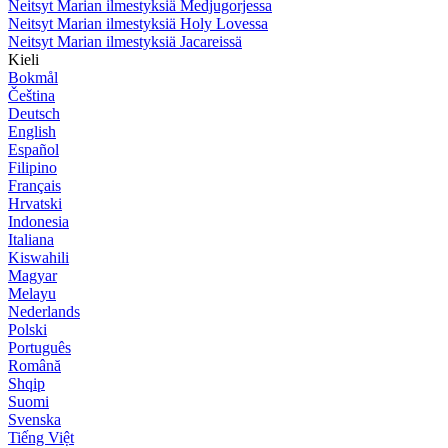
Neitsyt Marian ilmestyksiä Medjugorjessa
Neitsyt Marian ilmestyksiä Holy Lovessa
Neitsyt Marian ilmestyksiä Jacareissä
Kieli
Bokmål
Čeština
Deutsch
English
Español
Filipino
Français
Hrvatski
Indonesia
Italiana
Kiswahili
Magyar
Melayu
Nederlands
Polski
Português
Română
Shqip
Suomi
Svenska
Tiếng Việt