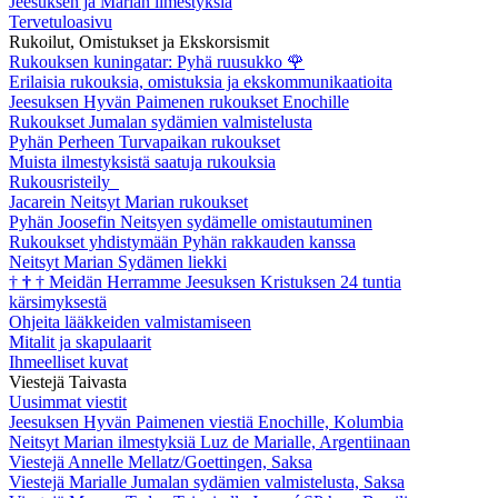
Jeesuksen ja Marian ilmestyksiä
Tervetuloasivu
Rukoilut, Omistukset ja Ekskorsismit
Rukouksen kuningatar: Pyhä ruusukko
🌹
Erilaisia rukouksia, omistuksia ja ekskommunikaatioita
Jeesuksen Hyvän Paimenen rukoukset Enochille
Rukoukset Jumalan sydämien valmistelusta
Pyhän Perheen Turvapaikan rukoukset
Muista ilmestyksistä saatuja rukouksia
Rukousristeily
Jacarein Neitsyt Marian rukoukset
Pyhän Joosefin Neitsyen sydämelle omistautuminen
Rukoukset yhdistymään Pyhän rakkauden kanssa
Neitsyt Marian Sydämen liekki
†
†
†
Meidän Herramme Jeesuksen Kristuksen 24 tuntia
kärsimyksestä
Ohjeita lääkkeiden valmistamiseen
Mitalit ja skapulaarit
Ihmeelliset kuvat
Viestejä Taivasta
Uusimmat viestit
Jeesuksen Hyvän Paimenen viestiä Enochille, Kolumbia
Neitsyt Marian ilmestyksiä Luz de Marialle, Argentiinaan
Viestejä Annelle Mellatz/Goettingen, Saksa
Viestejä Marialle Jumalan sydämien valmistelusta, Saksa