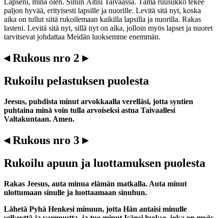
Lapseni, minä olen. Sinun Äitisi Taivaassa. Tämä ruusukko tekee
paljon hyvää, erityisesti lapsille ja nuorille. Levitä sitä nyt, koska
aika on tullut siitä rukoilemaan kaikilla lapsilla ja nuorilla. Rakas
lasteni. Levitä sitä nyt, sillä nyt on aika, jolloin myös lapset ja nuoret
tarvitsevat johdattaa Meidän luoksemme enemmän.
◂ Rukous nro 2 ▸
Rukoilu pelastuksen puolesta
Jeesus, puhdista minut arvokkaalla verelläsi, jotta syntien
puhtaina minä voin tulla arvoiseksi astua Taivaallesi
Valtakuntaan. Amen.
◂ Rukous nro 3 ▸
Rukoilu apuun ja luottamuksen puolesta
Rakas Jeesus, auta minua elämän matkalla. Auta minut
ulottumaan sinulle ja luottaamaan sinuhun.
Lähetä Pyhä Henkesi minuun, jotta Hän antaisi minulle
selkeyttä ja varmuutta, ja tuo minut Isänsi luokse, joka on myös