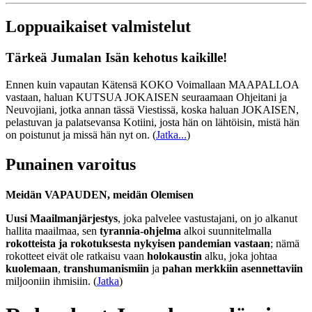
Loppuaikaiset valmistelut
Tärkeä Jumalan Isän kehotus kaikille!
Ennen kuin vapautan Kätensä KOKO Voimallaan MAAPALLOA
vastaan, haluan KUTSUA JOKAISEN seuraamaan Ohjeitani ja
Neuvojiani, jotka annan tässä Viestissä, koska haluan JOKAISEN,
pelastuvan ja palatsevansa Kotiini, josta hän on lähtöisin, mistä hän
on poistunut ja missä hän nyt on.
(
Jatka...
)
Punainen varoitus
Meidän VAPAUDEN, meidän Olemisen
Uusi Maailmanjärjestys
, joka palvelee vastustajani, on jo alkanut
hallita maailmaa, sen
tyrannia-ohjelma
alkoi suunnitelmalla
rokotteista ja rokotuksesta nykyisen pandemian vastaan
; nämä
rokotteet eivät ole ratkaisu vaan
holokaustin
alku, joka johtaa
kuolemaan
,
transhumanismiin
ja
pahan merkkiin asennettaviin
miljooniin ihmisiin. (
Jatka
)