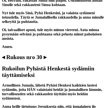
Oi, Herrani, rakastan Sinua niin paljon. Uskollisuuteni annan
Sinulle sekä rakkauteni Sinua kohtaan.
Nyt tule myös Sinä, Pyhä Henkesini, ja valaista sydämeni
totuudella. Täytä se Jumalallisella rakkaudella ja anna minulle
selkeyttä ja puhtautta.
Oi, taivaalliset apuni, tule myös minun viereeni. Auta minua
pysymään selvänä ja puhtaana sekä pelasta minut paholaisen
ansista.
Amen.
◂ Rukous nro 30 ▸
Rukoilun Pyhästä Henkestä sydämiin
täyttämiseksi
Armollinen Jumala, lähetä Pyhäsi Henkesi kaikkien lastesi
sydämiin, jotta HÄN valaistaisi heidät ja jumalallisen lämmin,
turvallisuuden sekä rakkauden täyttäisi myös heidän
sydämensä.
Anna heille tietoisuus Jeesuksesta niin, että jumalainen ilo