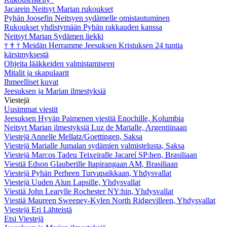
Jacarein Neitsyt Marian rukoukset
Pyhän Joosefin Neitsyen sydämelle omistautuminen
Rukoukset yhdistymään Pyhän rakkauden kanssa
Neitsyt Marian Sydämen liekki
†
†
†
Meidän Herramme Jeesuksen Kristuksen 24 tuntia
kärsimyksestä
Ohjeita lääkkeiden valmistamiseen
Mitalit ja skapulaarit
Ihmeelliset kuvat
Jeesuksen ja Marian ilmestyksiä
Viestejä
Uusimmat viestit
Jeesuksen Hyvän Paimenen viestiä Enochille, Kolumbia
Neitsyt Marian ilmestyksiä Luz de Marialle, Argentiinaan
Viestejä Annelle Mellatz/Goettingen, Saksa
Viestejä Marialle Jumalan sydämien valmistelusta, Saksa
Viestejä Marcos Tadeu Teixeiralle Jacareí SP:hen, Brasiliaan
Viestiä Edson Glauberille Itapirangaan AM, Brasiliaan
Viestejä Pyhän Perheen Turvapaikkaan, Yhdysvallat
Viestejä Uuden Alun Lapsille, Yhdysvallat
Viestiä John Learylle Rochester NY:hin, Yhdysvallat
Viestiä Maureen Sweeney-Kylen North Ridgevilleen, Yhdysvallat
Viestejä Eri Lähteistä
Etsi Viestejä