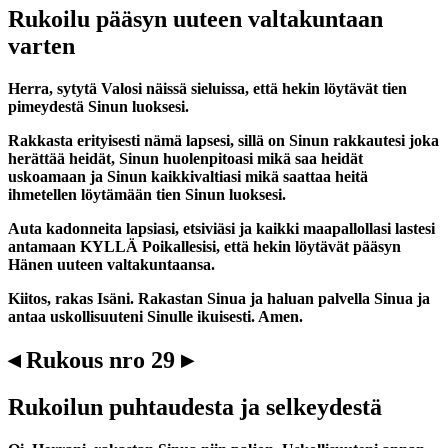
Rukoilu pääsyn uuteen valtakuntaan
varten
Herra, sytytä Valosi näissä sieluissa, että hekin löytävät tien
pimeydestä Sinun luoksesi.
Rakkasta erityisesti nämä lapsesi, sillä on Sinun rakkautesi joka
herättää heidät, Sinun huolenpitoasi mikä saa heidät
uskoamaan ja Sinun kaikkivaltiasi mikä saattaa heitä
ihmetellen löytämään tien Sinun luoksesi.
Auta kadonneita lapsiasi, etsiviäsi ja kaikki maapallollasi lastesi
antamaan KYLLÄ Poikallesisi, että hekin löytävät pääsyn
Hänen uuteen valtakuntaansa.
Kiitos, rakas Isäni. Rakastan Sinua ja haluan palvella Sinua ja
antaa uskollisuuteni Sinulle ikuisesti. Amen.
◂ Rukous nro 29 ▸
Rukoilun puhtaudesta ja selkeydestä