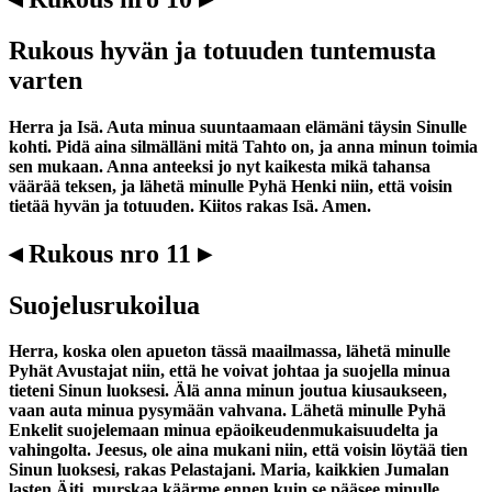
Rukous hyvän ja totuuden tuntemusta
varten
Herra ja Isä. Auta minua suuntaamaan elämäni täysin Sinulle
kohti. Pidä aina silmälläni mitä Tahto on, ja anna minun toimia
sen mukaan. Anna anteeksi jo nyt kaikesta mikä tahansa
väärää teksen, ja lähetä minulle Pyhä Henki niin, että voisin
tietää hyvän ja totuuden. Kiitos rakas Isä. Amen.
◂ Rukous nro 11 ▸
Suojelusrukoilua
Herra, koska olen apueton tässä maailmassa, lähetä minulle
Pyhät Avustajat niin, että he voivat johtaa ja suojella minua
tieteni Sinun luoksesi. Älä anna minun joutua kiusaukseen,
vaan auta minua pysymään vahvana. Lähetä minulle Pyhä
Enkelit suojelemaan minua epäoikeudenmukaisuudelta ja
vahingolta. Jeesus, ole aina mukani niin, että voisin löytää tien
Sinun luoksesi, rakas Pelastajani. Maria, kaikkien Jumalan
lasten Äiti, murskaa käärme ennen kuin se pääsee minulle.