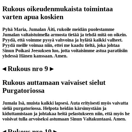
Rukous oikeudenmukaista toimintaa
varten apua koskien
Pyhä Maria, Jumalan Äiti, rukoile meidän puolestamme
Jumalan valtaistuimella armosta tietää ja tehdä mitä on oikein.
Pyydä, että voimme pysyä vahvoina ja hylätä kaikki valheet.
Pyydä meille voimaa niin, ettei me kaadu tieltä, joka johtaa
Sinun Poikasi Jeesuksen luo, jotta voitaisimme astua paratiisiin
yhdessä Hänen kanssaan. Amen.
◂ Rukous nro 9 ▸
Rukous auttamaan vaivaiset sielut
Purgatoriossa
Jumala Isä, muista kaikki lapsesi. Auta erityisesti myös vaivatta
sieliä purgatoriossa. Helpota heidän kärsimystään ja
kiduttamistaan ja johtakaa heitä pelastukseen niin, että myös he
voisivat tulla arvoiseksi astumaan Sinun Valtakuntaasi. Amen.
◂ Rukous nro 10 ▸