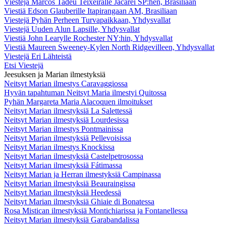
Viestejä Marcos Tadeu Teixeiralle Jacareí SP:hen, Brasiliaan
Viestiä Edson Glauberille Itapirangaan AM, Brasiliaan
Viestejä Pyhän Perheen Turvapaikkaan, Yhdysvallat
Viestejä Uuden Alun Lapsille, Yhdysvallat
Viestiä John Learylle Rochester NY:hin, Yhdysvallat
Viestiä Maureen Sweeney-Kylen North Ridgevilleen, Yhdysvallat
Viestejä Eri Lähteistä
Etsi Viestejä
Jeesuksen ja Marian ilmestyksiä
Neitsyt Marian ilmestys Caravaggiossa
Hyvän tapahtuman Neitsyt Maria ilmestyi Quitossa
Pyhän Margareta Maria Alacoquen ilmoitukset
Neitsyt Marian ilmestyksiä La Salettessä
Neitsyt Marian ilmestyksiä Lourdesissa
Neitsyt Marian ilmestys Pontmainissa
Neitsyt Marian ilmestyksiä Pellevoisissa
Neitsyt Marian ilmestys Knockissa
Neitsyt Marian ilmestyksiä Castelpetrosossa
Neitsyt Marian ilmestyksiä Fátimassa
Neitsyt Marian ja Herran ilmestyksiä Campinassa
Neitsyt Marian ilmestyksiä Beauraingissa
Neitsyt Marian ilmestyksiä Heedessä
Neitsyt Marian ilmestyksiä Ghiaie di Bonatessa
Rosa Mistican ilmestyksiä Montichiarissa ja Fontanellessa
Neitsyt Marian ilmestyksiä Garabandalissa