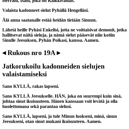
Herrani, Isäni, joka on Kaikkivaltias.
Valaista kadonneet sielut Pyhällä Hengelläsi.
Älä anna saatanalle estää heidän tietään Sinuun.
Lähetä heille Pyhäsi Enkelisi, jotta ne voittaisivat demonit, jotka
hallitsevat näitä sieluja, ja nämä sielut pääsevät niin kotiin
Sinulle Jeesuksen, Pyhän Poikasi, kanssa. Aamen.
◂ Rukous nro 19A ▸
Jatkorukoilu kadonneiden sielujen
valaistamiseksi
Sano KYLLÄ, rakas lapseni.
Sano KYLLÄ Jeesukselle. HÄN, joka on suurempi kuin sinä,
johtaa sinut ikuisuuteen. Hänen kanssaan voit levätä ja olla
huolettomana sekä parantaa sielusi.
Sano KYLLÄ, lapseni, ja tule Minun luokseni, minä, sinun
Jeesukseni, otan sinut mukani ikuisuuteen. Aamen.