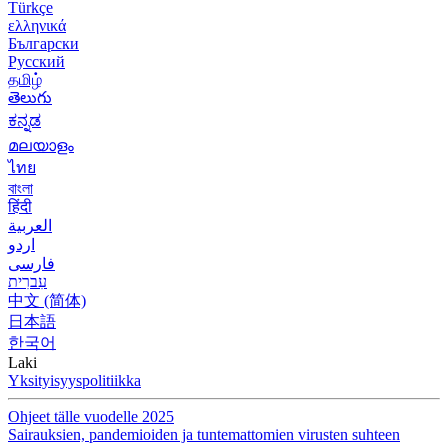
Türkçe
ελληνικά
Български
Русский
தமிழ்
తెలుగు
ಕನ್ನಡ
മലയാളം
ไทย
বাংলা
हिंदी
العربية
اردو
فارسی
עִברִית
中文 (简体)
日本語
한국어
Laki
Yksityisyyspolitiikka
Ohjeet tälle vuodelle 2025
Sairauksien, pandemioiden ja tuntemattomien virusten suhteen