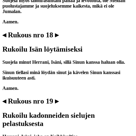
Suojela myös taloni/asuntani pahaa ja levotonta, ole Meidän
puolustajamme ja suojeluksemme kaikesta, mikä ei ole
Jumalan.
Aamen.
◂ Rukous nro 18 ▸
Rukoilu Isän löytämiseksi
Suojela minut Herrani, Isäni, sillä Sinun kanssa haluan olla.
Sinun tiellasi minä löydän sinut ja kävelen Sinun kanssasi
ikuisuuteen asti.
Aamen.
◂ Rukous nro 19 ▸
Rukoilu kadonneiden sielujen
pelastuksesta