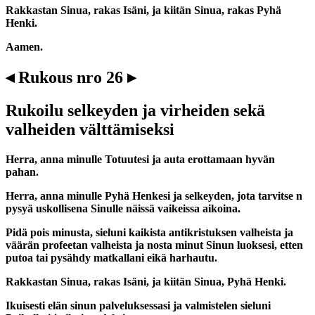
Rakkastan Sinua, rakas Isäni, ja kiitän Sinua, rakas Pyhä
Henki.
Aamen.
◂ Rukous nro 26 ▸
Rukoilu selkeyden ja virheiden sekä
valheiden välttämiseksi
Herra, anna minulle Totuutesi ja auta erottamaan hyvän
pahan.
Herra, anna minulle Pyhä Henkesi ja selkeyden, jota tarvitse n
pysyä uskollisena Sinulle näissä vaikeissa aikoina.
Pidä pois minusta, sieluni kaikista antikristuksen valheista ja
väärän profeetan valheista ja nosta minut Sinun luoksesi, etten
putoa tai pysähdy matkallani eikä harhautu.
Rakkastan Sinua, rakas Isäni, ja kiitän Sinua, Pyhä Henki.
Ikuisesti elän sinun palveluksessasi ja valmistelen sieluni