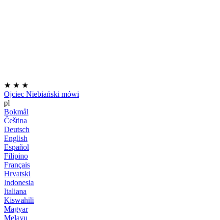
★
★
★
Ojciec Niebiański mówi
pl
Bokmål
Čeština
Deutsch
English
Español
Filipino
Français
Hrvatski
Indonesia
Italiana
Kiswahili
Magyar
Melayu