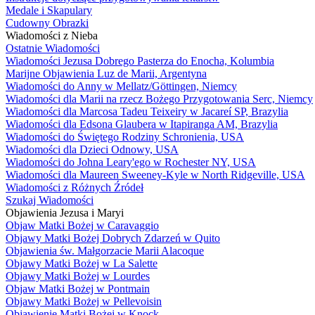
Medale i Skapulary
Cudowny Obrazki
Wiadomości z Nieba
Ostatnie Wiadomości
Wiadomości Jezusa Dobrego Pasterza do Enocha, Kolumbia
Marijne Objawienia Luz de Marii, Argentyna
Wiadomości do Anny w Mellatz/Göttingen, Niemcy
Wiadomości dla Marii na rzecz Bożego Przygotowania Serc, Niemcy
Wiadomości dla Marcosa Tadeu Teixeiry w Jacareí SP, Brazylia
Wiadomości dla Edsona Glaubera w Itapiranga AM, Brazylia
Wiadomości do Świętego Rodziny Schronienia, USA
Wiadomości dla Dzieci Odnowy, USA
Wiadomości do Johna Leary'ego w Rochester NY, USA
Wiadomości dla Maureen Sweeney-Kyle w North Ridgeville, USA
Wiadomości z Różnych Źródeł
Szukaj Wiadomości
Objawienia Jezusa i Maryi
Objaw Matki Bożej w Caravaggio
Objawy Matki Bożej Dobrych Zdarzeń w Quito
Objawienia św. Małgorzacie Marii Alacoque
Objawy Matki Bożej w La Salette
Objawy Matki Bożej w Lourdes
Objaw Matki Bożej w Pontmain
Objawy Matki Bożej w Pellevoisin
Objawienie Matki Bożej w Knock