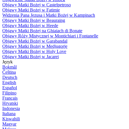
Objawy Matki Bożej w Castelpetroso
Objawy Matki Bożej w Fatimie
Widzenia Pana Jezusa i Matki Bożej w Kampinach
Objawy Matki Bożej w Beauraing
Objawy Matki Bożej w Heede
Objawy Matki Bożej na Ghiaiach di Bonate
Objawy Róży Mistycznej w Montichiari i Fontanelle
Objawy Matki Bożej w Garabandal
Objawy Matki Bożej w Medjugorje
Objawy Matki Bożej w Holy Love
Objawy Matki Bożej w Jacarei
Język
Bokmål
Čeština
Deutsch
English
Español
Filipino
Français
Hrvatski
Indonesia
Italiana
Kiswahili
Magyar