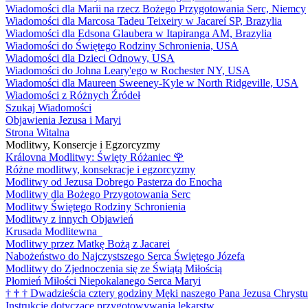
Wiadomości dla Marii na rzecz Bożego Przygotowania Serc, Niemcy
Wiadomości dla Marcosa Tadeu Teixeiry w Jacareí SP, Brazylia
Wiadomości dla Edsona Glaubera w Itapiranga AM, Brazylia
Wiadomości do Świętego Rodziny Schronienia, USA
Wiadomości dla Dzieci Odnowy, USA
Wiadomości do Johna Leary'ego w Rochester NY, USA
Wiadomości dla Maureen Sweeney-Kyle w North Ridgeville, USA
Wiadomości z Różnych Źródeł
Szukaj Wiadomości
Objawienia Jezusa i Maryi
Strona Witalna
Modlitwy, Konsercje i Egzorcyzmy
Královna Modlitwy: Święty Różaniec
🌹
Różne modlitwy, konsekracje i egzorcyzmy
Modlitwy od Jezusa Dobrego Pasterza do Enocha
Modlitwy dla Bożego Przygotowania Serc
Modlitwy Świętego Rodziny Schronienia
Modlitwy z innych Objawień
Krusada Modlitewna
Modlitwy przez Matkę Bożą z Jacarei
Nabożeństwo do Najczystszego Serca Świętego Józefa
Modlitwy do Zjednoczenia się ze Świątą Miłością
Płomień Miłości Niepokalanego Serca Maryi
†
†
†
Dwadzieścia cztery godziny Męki naszego Pana Jezusa Chrystu
Instrukcje dotyczące przygotowywania lekarstw