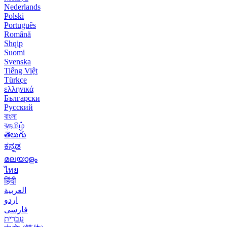
Nederlands
Polski
Português
Română
Shqip
Suomi
Svenska
Tiếng Việt
Türkçe
ελληνικά
Български
Русский
বাংলা
বதமிழ்
తెలుగు
ಕನ್ನಡ
മലയാളം
ไทย
हिंदी
العربية
اردو
فارسی
עִברִית