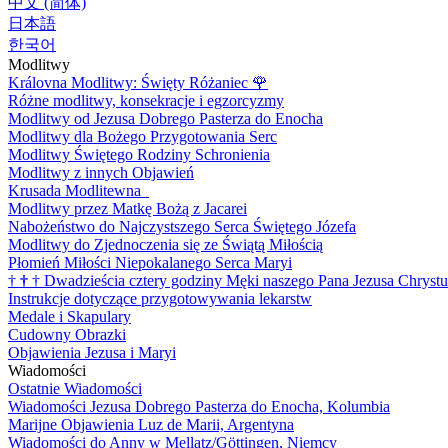
中文 (简体)
日本語
한국어
Modlitwy
Královna Modlitwy: Święty Różaniec
🌹
Różne modlitwy, konsekracje i egzorcyzmy
Modlitwy od Jezusa Dobrego Pasterza do Enocha
Modlitwy dla Bożego Przygotowania Serc
Modlitwy Świętego Rodziny Schronienia
Modlitwy z innych Objawień
Krusada Modlitewna
Modlitwy przez Matkę Bożą z Jacarei
Nabożeństwo do Najczystszego Serca Świętego Józefa
Modlitwy do Zjednoczenia się ze Świątą Miłością
Płomień Miłości Niepokalanego Serca Maryi
†
†
†
Dwadzieścia cztery godziny Męki naszego Pana Jezusa Chrystu
Instrukcje dotyczące przygotowywania lekarstw
Medale i Skapulary
Cudowny Obrazki
Objawienia Jezusa i Maryi
Wiadomości
Ostatnie Wiadomości
Wiadomości Jezusa Dobrego Pasterza do Enocha, Kolumbia
Marijne Objawienia Luz de Marii, Argentyna
Wiadomości do Anny w Mellatz/Göttingen, Niemcy