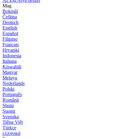
Az Égi Atya beszél
Mag
Bokmål
Čeština
Deutsch
English
Español
Filipino
Français
Hrvatski
Indonesia
Italiana
Kiswahili
Magyar
Melayu
Nederlands
Polski
Português
Română
Shqip
Suomi
Svenska
Tiếng Việt
Türkçe
ελληνικά