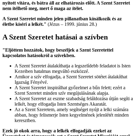
nyitott vitára, és bátra áll az elhatározás előtt. A Szent Szeretet
nem ítélhető meg, mert ő maga az ítélet.
A Szent Szeretet minden jelen pillanatban kínálkozik és az
életbe kíséri a lelkét."
(Jézus – 1999. június 28.)
A Szent Szeretet hatásai a szívben
"Eljöttem hozzátok, hogy beszéljek a Szent Szeretettel
kapcsolatos hatásokról a szívekben.
A Szent Szeretet átalakíthatja a legszelídebb feladatot is Isten
Kezeiben hatalmas megváltó eszközzé.
Amikor a szív elfogadja, a Szent Szeretet sötétet átalakíthat
Igazság Fényévé.
A Szent Szeretet inspirálhat győzelmet a bűn felett; ezért a
Szent Szeretet minden szív megújulásának alapja.
A Szent Szeretet az eszme szabadság feláldozása útján segíti a
lelkét, hogy elfogadja Isten Szentséges Akaratát.
Az a Szent Szeretem, amely segítséget nyújt a lelki számára
abban, hogy felismerje Isten kegyelmének jelenlétét minden
keresztben.
Ezek jó okok arra, hogy a lelkék elfogadják ezeket az