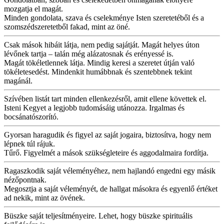
mozgatja el magát.
Minden gondolata, szava és cselekménye Isten szeretetéből és a
szomszédszeretetből fakad, mint az öné.
Csak mások hibáit látja, nem pedig sajátját. Magát helyes úton
lévőnek tartja – talán még alázatosnak és erényessé is.
Magát tökéletlennek látja. Mindig keresi a szeretet útján való
tökéletesedést. Mindenkit humábbnak és szentebbnek tekint
magánál.
Szívében listát tart minden ellenkezésről, amit ellene követtek el.
Isteni Kegyet a legjobb tudomásáig utánozza. Irgalmas és
bocsánatószorító.
Gyorsan haragudik és figyel az saját jogaira, biztosítva, hogy nem
lépnek túl rájuk.
Tűrő. Figyelmét a mások szükségleteire és aggodalmaira fordítja.
Ragaszkodik saját véleményéhez, nem hajlandó engedni egy másik
nézőpontnak.
Megosztja a saját véleményét, de hallgat másokra és egyenlő értéket
ad nekik, mint az övének.
Büszke saját teljesítményeire. Lehet, hogy büszke spirituális