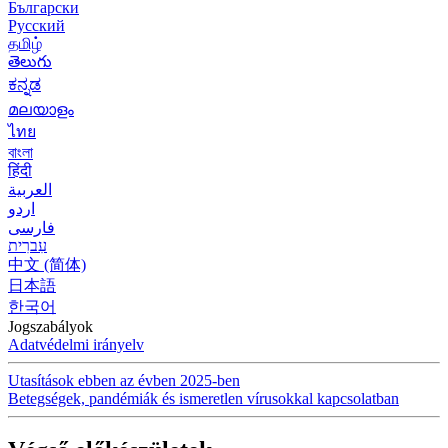
Български
Русский
தமிழ்
తెలుగు
ಕನ್ನಡ
മലയാളം
ไทย
বাংলা
हिंदी
العربية
اردو
فارسی
עִברִית
中文 (简体)
日本語
한국어
Jogszabályok
Adatvédelmi irányelv
Utasítások ebben az évben 2025-ben
Betegségek, pandémiák és ismeretlen vírusokkal kapcsolatban