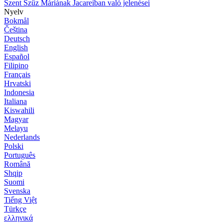
Szent Szűz Máriának Jacareíban való jelenései
Nyelv
Bokmål
Čeština
Deutsch
English
Español
Filipino
Français
Hrvatski
Indonesia
Italiana
Kiswahili
Magyar
Melayu
Nederlands
Polski
Português
Română
Shqip
Suomi
Svenska
Tiếng Việt
Türkçe
ελληνικά