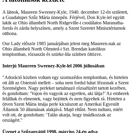
A látnok, Maureen Sweeney-Kyle, 1940. december 12-én született,
a Guadalupei Szűz Mária ünnepén. Férjével, Don Kyle-lel együtt
lakik az Ohio állambeli North Ridgeville-i csodálatos Maranatha-
forrás és zárda helyszínen, amely a Szent Szeretet Minisztériumok
otthona.
Our Lady először 1985 januárjában jelent meg Maureen-nak az
Ohio állambeli North Olmsted-i Szt. Brendan katolikus
templomban, rózsaszín és szürke-lila színben öltözve.
Interjú Maureen Sweeney-Kyle-lel 2006 júliusában
"Adoráció közben voltam egy szomszédos templomban, és hirtelen
ott állt az Ostensió mellett – soha nem fordul hátat Jézusnak a Szent
Szentségben. Nagy perleket tartalmazó rózsafüzért tartott kezében,
és gondoltam: ‘Vajon én vagyok az egyetlen, aki látja?’ Az emberek
felálltak és elmentek, vagy bejöttek és nem figyeltek rá. Hirtelen a
ötven Szent Mária imája perle kicsúszott az Amerikai Egyesült
Államok 50 államának alakjává. Majd eltűnt. Nem tudtam, miért
volt ott, de gondoltam: ‘Talán akarja, hogy imádkozzak az
országért."
Üzenet a Szűzanyától 1998. március 24-én adva