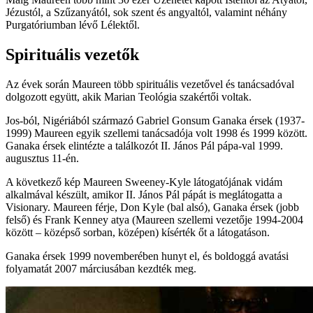
Jézustól, a Szűzanyától, sok szent és angyaltól, valamint néhány
Purgatóriumban lévő Lélektől.
Spirituális vezetők
Az évek során Maureen több spirituális vezetővel és tanácsadóval
dolgozott együtt, akik Marian Teológia szakértői voltak.
Jos-ból, Nigériából származó Gabriel Gonsum Ganaka érsek (1937-
1999) Maureen egyik szellemi tanácsadója volt 1998 és 1999 között.
Ganaka érsek elintézte a találkozót II. János Pál pápa-val 1999.
augusztus 11-én.
A következő kép Maureen Sweeney-Kyle látogatójának vidám
alkalmával készült, amikor II. János Pál pápát is meglátogatta a
Visionary. Maureen férje, Don Kyle (bal alsó), Ganaka érsek (jobb
felső) és Frank Kenney atya (Maureen szellemi vezetője 1994-2004
között – középső sorban, középen) kísérték őt a látogatáson.
Ganaka érsek 1999 novemberében hunyt el, és boldoggá avatási
folyamatát 2007 márciusában kezdték meg.