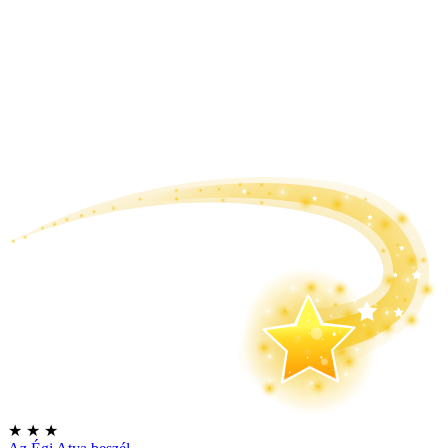
★
★
★