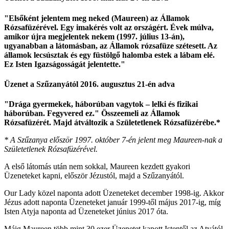
"Elsőként jelentem meg neked (Maureen) az Államok
Rózsafüzérével. Egy imakérés volt az országért. Évek múlva,
amikor újra megjelentek nekem (1997. július 13-án),
ugyanabban a látomásban, az Államok rózsafüze szétesett. Az
államok lecsúsztak és egy füstölgő halomba estek a lábam elé.
Ez Isten Igazságosságát jelentette."
Üzenet a Szűzanyától 2016. augusztus 21-én adva
"Drága gyermekek, háborúban vagytok – lelki és fizikai
háborúban. Fegyvered ez." Összeemeli az Államok
Rózsafüzérét. Majd átváltozik a Születetlenek Rózsafüzérébe.*
* A Szűzanya először 1997. október 7-én jelent meg Maureen-nak a
Születetlenek Rózsafüzérével.
A első látomás után nem sokkal, Maureen kezdett gyakori
Üzeneteket kapni, először Jézustól, majd a Szűzanyától.
Our Lady közel naponta adott Üzeneteket december 1998-ig. Akkor
Jézus adott naponta Üzeneteket január 1999-től május 2017-ig, míg
Isten Atyja naponta ad Üzeneteket június 2017 óta.
Máig Maureen több mint 30 ezer Üzenetet kapott Istentől az Atyától,