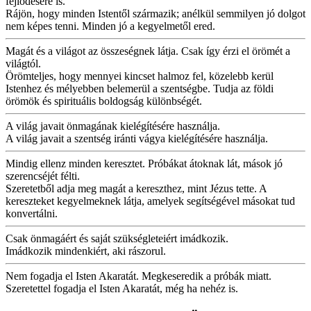
fejlődésére is.
Rájön, hogy minden Istentől származik; anélkül semmilyen jó dolgot
nem képes tenni. Minden jó a kegyelmetől ered.
Magát és a világot az összeségnek látja. Csak így érzi el örömét a
világtól.
Örömteljes, hogy mennyei kincset halmoz fel, közelebb kerül
Istenhez és mélyebben belemerül a szentségbe. Tudja az földi
örömök és spirituális boldogság különbségét.
A világ javait önmagának kielégítésére használja.
A világ javait a szentség iránti vágya kielégítésére használja.
Mindig ellenz minden keresztet. Próbákat átoknak lát, mások jó
szerencséjét félti.
Szeretetből adja meg magát a kereszthez, mint Jézus tette. A
kereszteket kegyelmeknek látja, amelyek segítségével másokat tud
konvertálni.
Csak önmagáért és saját szükségleteiért imádkozik.
Imádkozik mindenkiért, aki rászorul.
Nem fogadja el Isten Akaratát. Megkeseredik a próbák miatt.
Szeretettel fogadja el Isten Akaratát, még ha nehéz is.