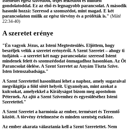
Istenedet egész szívedből, teljes lelkedből és minden
gondolatoddal. Ez az első és legnagyobb parancsolat. A második
hasonló hozzá: Szeressd a szomszédot, mint magad. E két
parancsolaton múlik az egész törvény és a próféták is."
(Máté
22:34-40)
A szeretet erénye
"Én vagyok Jézus, az Isteni Megtestesülés. Eljöttem, hogy
beszéljek velük a szeretet erényéről. A Szent Szeretet – ahogy ti
tudjátok – a szeretet két nagy parancsolata: szeressd Istent
mindenek felett és szomszédodat önmagadhoz hasonlóan. Az Öt
Parancsolat ölelése. A Szent Szeretet az Anyám Tiszta Szíve.
Isten Istenszabadsága."
A Szent Szeretettel hasonlítani lehet a naphoz, amely sugaraival
megvilágítja a föld sötét helyeit. Ugyanolyan, mint azokat a
kulcsokat, amelyekkel a Királyságot bízom meg apostolom
Péternek. Az ajtó a Szent Szívemhez és egyesüléséhez Isteni
Szeretettel."
A Szent Szeretet a harmónia az ember, természet és Teremtő
között. A törvény értelmezése és minden szentség eszköze.
Az ember akarata választania kell a Szent Szeretettet. Nem