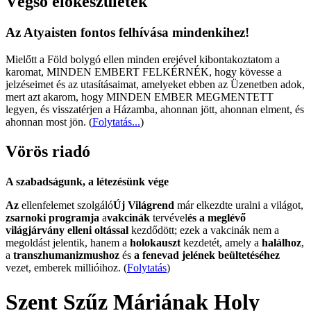
Végső előkészületek
Az Atyaisten fontos felhívása mindenkihez!
Mielőtt a Föld bolygó ellen minden erejével kibontakoztatom a
karomat, MINDEN EMBERT FELKÉRNÉK, hogy kövesse a
jelzéseimet és az utasításaimat, amelyeket ebben az Üzenetben adok,
mert azt akarom, hogy MINDEN EMBER MEGMENTETT
legyen, és visszatérjen a Házamba, ahonnan jött, ahonnan elment, és
ahonnan most jön.
(
Folytatás...
)
Vörös riadó
A szabadságunk, a létezésünk vége
Az
ellenfelemet szolgáló
Új Világrend
már elkezdte uralni a világot,
zsarnoki programja
a
vakcinák
tervével
és a meglévő
világjárvány elleni oltással
kezdődött; ezek a vakcinák nem a
megoldást jelentik, hanem a
holokauszt
kezdetét, amely a
halálhoz
,
a
transzhumanizmushoz
és
a fenevad jelének beültetéséhez
vezet, emberek millióihoz. (
Folytatás
)
Szent Szűz Máriának Holy