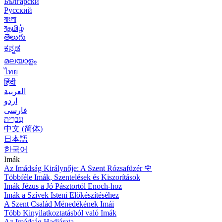
Български
Русский
বাংলা
বதமிழ்
తెలుగు
ಕನ್ನಡ
മലയാളം
ไทย
हिंदी
العربية
اردو
فارسی
עִברִית
中文 (简体)
日本語
한국어
Imák
Az Imádság Királynője: A Szent Rózsafüzér
🌹
Többféle Imák, Szentelések és Kiszorítások
Imák Jézus a Jó Pásztortól Enoch-hoz
Imák a Szívek Isteni Előkészítéséhez
A Szent Család Ménedékének Imái
Több Kinyilatkoztatásból való Imák
Az Imádság Hadjárata