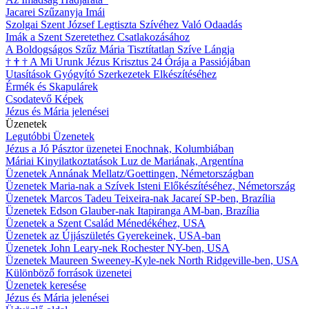
Jacarei Szűzanyja Imái
Szolgai Szent József Legtiszta Szívéhez Való Odaadás
Imák a Szent Szeretethez Csatlakozásához
A Boldogságos Szűz Mária Tisztítatlan Szíve Lángja
†
†
†
A Mi Urunk Jézus Krisztus 24 Órája a Passiójában
Utasítások Gyógyító Szerkezetek Elkészítéséhez
Érmék és Skapulárek
Csodatevő Képek
Jézus és Mária jelenései
Üzenetek
Legutóbbi Üzenetek
Jézus a Jó Pásztor üzenetei Enochnak, Kolumbiában
Máriai Kinyilatkoztatások Luz de Mariának, Argentína
Üzenetek Annának Mellatz/Goettingen, Németországban
Üzenetek Maria-nak a Szívek Isteni Előkészítéséhez, Németország
Üzenetek Marcos Tadeu Teixeira-nak Jacareí SP-ben, Brazília
Üzenetek Edson Glauber-nak Itapiranga AM-ban, Brazília
Üzenetek a Szent Család Ménedékéhez, USA
Üzenetek az Újjászületés Gyerekeinek, USA-ban
Üzenetek John Leary-nek Rochester NY-ben, USA
Üzenetek Maureen Sweeney-Kyle-nek North Ridgeville-ben, USA
Különböző források üzenetei
Üzenetek keresése
Jézus és Mária jelenései