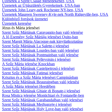
Üzenetek a Szent Család Ménedékéhez, USA
Üzenetek az Újjászületés Gyerekeinek, USA-ban
Üzenetek John Leary-nek Rochester NY-ben, USA
Üzenetek Maureen Sweeney-Kyle-nek North Ridgeville-ben, USA
Különböző források üzenetei
Üzenetek keresése
Jézus és Mária jelenései
Szent Szűz Máriának Caravaggio-ban való jelenése
A Jó Esemény Szűz Máriája jelenései Quito-ban
Szent Margit Mária Alacoque-nak kinyilatkoztatása
Szent Szűz Máriának La Salette-i jelenései
Szent Szűz Máriának Lourdes-ban való jelenései
Szent Szűz Máriának Pontmainban való jelenése
Szent Szűz Máriának Pellevoisin-i jelenései
A Szűz Mária jelenése Knockban
Szent Szűz Máriának Castelpetrosó-i jelenései
Szent Szűz Máriának Fatimai jelenései
Krisztus és a Szűz Mária jelenései Campinásban
Szent Szűz Máriának Beauraingban való jelenési
A Szűz Mária jelenései Heedében
Szent Szűz Máriának Ghiaie di Bonate-i jelenései
Rosa Mistica jelenése Montichiari és Fontanelle-ben
Szent Szűz Máriának Garabandalban való jelenései
Szent Szűz Máriának Medjugorje-i jelenései
Szent Szűz Máriának Holy Love-ban való jelenései