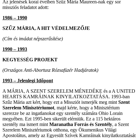
Az jelenések korai éveiben Szűz Mária Maureen-nak egy sor
missziós feladatot adott:
1986 – 1990
SZŰZ MÁRIA, A HIT VÉDELMEZŐJE
(Cím és imádat népszerűsítése)
1990 – 1993
KEGYESSÉG PROJEKT
(Országos Anti-Abortusz Rózsafüzér Hadjáratok)
1993 – Jelenlegi Időpont
A
MÁRIA, A SZENT SZERELEM MÉNEDÉKE
és a
A UNITED
HEARTS KAMRÁINAK KINYILATKOZTATÁSA
. 1993-ban
Szűz Mária azt kért, hogy ezt a Missziót ismerjék meg mint
Szent
Szerelem Minisztériumot
, majd kérte, hogy a Minisztérium
szerezze be az ingatlanokat egy szentély számára Ohio Lorain
megyében. Ezt 1995-ben sikerült elérniük. Ez a 115 hektáros
szentély ma ismert mint
Maranatha Forrás és Szentély
, a Szent
Szerelem Minisztériumok otthona, egy Ökumenikus Világi
Apostolátus, amely az Egyesült Szívek Kamráinak kinyilatkoztatását