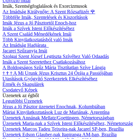
Üdvözlő oldal
Imák, Szentségfoglalások és Exorcizmusok
Az Imádság Királynője: A Szent Rózsafüzér
🌹
Többféle Imák, Szentelések és Kiszorítások
Imák Jézus a Jó Pásztortól Enoch-hoz
Imák a Szívek Isteni Előkészítéséhez
A Szent Család Ménedékének Imái
Több Kinyilatkoztatásból való Imák
Az Imádság Hadjárata
Jacarei Szűzanyja Imái
Szolgai Szent József Legtiszta Szívéhez Való Odaadás
Imák a Szent Szeretethez Csatlakozásához
A Boldogságos Szűz Mária Tisztítatlan Szíve Lángja
†
†
†
A Mi Urunk Jézus Krisztus 24 Órája a Passiójában
Utasítások Gyógyító Szerkezetek Elkészítéséhez
Érmék és Skapulárek
Csodatevő Képek
Üzenetek az égből
Legutóbbi Üzenetek
Jézus a Jó Pásztor üzenetei Enochnak, Kolumbiában
Máriai Kinyilatkoztatások Luz de Mariának, Argentína
Üzenetek Annának Mellatz/Goettingen, Németországban
Üzenetek Maria-nak a Szívek Isteni Előkészítéséhez, Németország
Üzenetek Marcos Tadeu Teixeira-nak Jacareí SP-ben, Brazília
Üzenetek Edson Glauber-nak Itapiranga AM-ban, Brazília