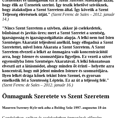
Üzeneteket és támogassák ezt a Szent Szeretet Misszióját azzal,
hogy élik az Üzenetek szerint. Így teszik lehetővé szívüknek,
hogy átalakuljon a Szent Szeretem által. Így követik a Szent
Teljesség elérésének útját."
(Szent Ferenc de Sales –
2012. január
14.
)
"Nincs Szent Szeretem a szívben, akkor jó cselekedetek,
bűnbánat és javítás üres; mert a Szent Szeretet a szentség,
igazságosság és igazságszolgáltatás alapja. A lelki nem tud Isten
Szentséges Akaratát teljesíteni anélkül, hogy elfogadná a Szent
Szeretettet, mivel Isten Akarata a Szent Szeretem. A Szent
Szeretem elvezeti a lelkét az önmagára való koncentrációtól
arra, hogy Istenre és szomszédjára figyeljen. Ez vezeti a szívet
egyensúlyba Isten Szentséges Akaratával. A lelki fokozatosan
elveszti azt a látásmódot, ahogy minden őt érinti – helyette azra
koncentrál, hogy mit jelent minden Istenre és szomszédjára.
Ilyen lelkét drága kőnek tekint Isten Szemei, és gyorsan
emelkedik fel a Szentesség Léptein. Ez az út a teljesség felé."
(Szent Ferenc de Sales –
2012. január 16.
)
Önmagunk Szeretete
vs
Szent Szeretem
Maureen Sweeney-Kyle-nek adta a Boldog Szűz 1997. augusztus 18-án
Gondolatban, szóban és cselekedetben önmagának előnyére