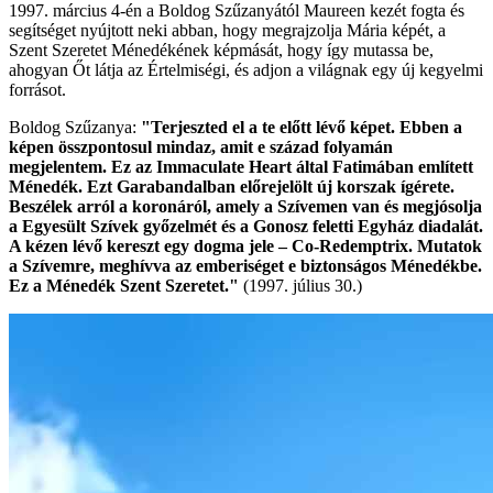
1997. március 4-én a Boldog Szűzanyától Maureen kezét fogta és
segítséget nyújtott neki abban, hogy megrajzolja Mária képét, a
Szent Szeretet Ménedékének képmását, hogy így mutassa be,
ahogyan Őt látja az Értelmiségi, és adjon a világnak egy új kegyelmi
forrásot.
Boldog Szűzanya:
"Terjeszted el a te előtt lévő képet. Ebben a
képen összpontosul mindaz, amit e század folyamán
megjelentem. Ez az Immaculate Heart által Fatimában említett
Ménedék. Ezt Garabandalban előrejelölt új korszak ígérete.
Beszélek arról a koronáról, amely a Szívemen van és megjósolja
a Egyesült Szívek győzelmét és a Gonosz feletti Egyház diadalát.
A kézen lévő kereszt egy dogma jele – Co-Redemptrix. Mutatok
a Szívemre, meghívva az emberiséget e biztonságos Ménedékbe.
Ez a Ménedék Szent Szeretet."
(1997. július 30.)