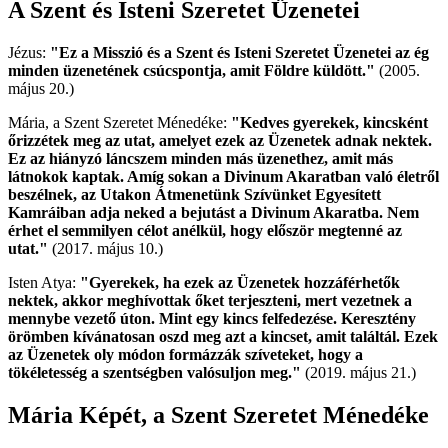
A Szent és Isteni Szeretet Üzenetei
Jézus:
"Ez a Misszió és a Szent és Isteni Szeretet Üzenetei az ég
minden üzenetének csúcspontja, amit Földre küldött."
(2005.
május 20.)
Mária, a Szent Szeretet Ménedéke:
"Kedves gyerekek, kincsként
őrizzétek meg az utat, amelyet ezek az Üzenetek adnak nektek.
Ez az hiányzó láncszem minden más üzenethez, amit más
látnokok kaptak. Amíg sokan a Divinum Akaratban való életről
beszélnek, az Utakon Átmenetünk Szívünket Egyesített
Kamráiban adja neked a bejutást a Divinum Akaratba. Nem
érhet el semmilyen célot anélkül, hogy először megtenné az
utat."
(2017. május 10.)
Isten Atya:
"Gyerekek, ha ezek az Üzenetek hozzáférhetők
nektek, akkor meghívottak őket terjeszteni, mert vezetnek a
mennybe vezető úton. Mint egy kincs felfedezése. Keresztény
örömben kívánatosan oszd meg azt a kincset, amit találtál. Ezek
az Üzenetek oly módon formázzák szíveteket, hogy a
tökéletesség a szentségben valósuljon meg."
(2019. május 21.)
Mária Képét, a Szent Szeretet Ménedéke