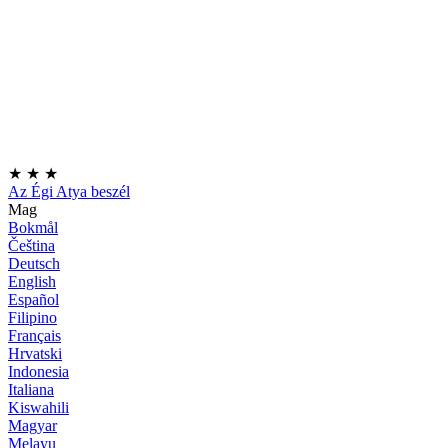
★
★
★
Az Égi Atya beszél
Mag
Bokmål
Čeština
Deutsch
English
Español
Filipino
Français
Hrvatski
Indonesia
Italiana
Kiswahili
Magyar
Melayu