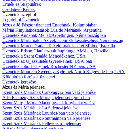
Érmék és Skapulárek
Csodatevő Képek
Üzenetek az égből
Legutóbbi Üzenetek
Jézus a Jó Pásztor üzenetei Enochnak, Kolumbiában
Máriai Kinyilatkoztatások Luz de Mariának, Argentína
Üzenetek Annának Mellatz/Goettingen, Németországban
Üzenetek Maria-nak a Szívek Isteni Előkészítéséhez, Németország
Üzenetek Marcos Tadeu Teixeira-nak Jacareí SP-ben, Brazília
Üzenetek Edson Glauber-nak Itapiranga AM-ban, Brazília
Üzenetek a Szent Család Ménedékéhez, USA
Üzenetek az Újjászületés Gyerekeinek, USA-ban
Üzenetek John Leary-nek Rochester NY-ben, USA
Üzenetek Maureen Sweeney-Kyle-nek North Ridgeville-ben, USA
Különböző források üzenetei
Üzenetek keresése
Jézus és Mária jelenései
Szent Szűz Máriának Caravaggio-ban való jelenése
A Jó Esemény Szűz Máriája jelenései Quito-ban
Szent Margit Mária Alacoque-nak kinyilatkoztatása
Szent Szűz Máriának La Salette-i jelenései
Szent Szűz Máriának Lourdes-ban való jelenései
Szent Szűz Máriának Pontmainban való jelenése
Szent Szűz Máriának Pellevoisin-i jelenései
A Szűz Mária jelenése Knockban