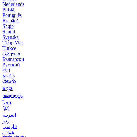
Nederlands
Polski
Português
Română
Shqip
Suomi
Svenska
Tiếng Việt
Türkçe
ελληνικά
Български
Русский
বাংলা
বதமிழ்
తెలుగు
ಕನ್ನಡ
മലയാളം
ไทย
हिंदी
العربية
اردو
فارسی
עִברִית