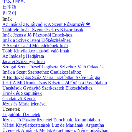
中文 (简体)
日本語
한국어
Imák
Az Imádság Királynője: A Szent Rózsafüzér
🌹
Többféle Imák, Szentelések és Kiszorítások
Imák Jézus a Jó Pásztortól Enoch-hoz
Imák a Szívek Isteni Előkészítéséhez
A Szent Család Ménedékének Imái
Több Kinyilatkoztatásból való Imák
Az Imádság Hadjárata
Jacarei Szűzanyja Imái
Szolgai Szent József Legtiszta Szívéhez Való Odaadás
Imák a Szent Szeretethez Csatlakozásához
A Boldogságos Szűz Mária Tisztítatlan Szíve Lángja
†
†
†
A Mi Urunk Jézus Krisztus 24 Órája a Passiójában
Utasítások Gyógyító Szerkezetek Elkészítéséhez
Érmék és Skapulárek
Csodatevő Képek
Jézus és Mária jelenései
Üzenetek
Legutóbbi Üzenetek
Jézus a Jó Pásztor üzenetei Enochnak, Kolumbiában
Máriai Kinyilatkoztatások Luz de Mariának, Argentína
Üzenetek Annának Mellatz/Goettingen, Németországban