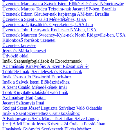
Üzenetek Maria-nak a Szívek Isteni Előkészítéséhez, Németország
Üzenetek Marcos Tadeu Teixeira-nak Jacareí SP-ben, Brazília
Üzenetek Edson Glauber-nak Itapiranga AM-ban, Brazília
Üzenetek a Szent Család Ménedékéhez, USA
Üzenetek az Újjászületés Gyerekeinek, USA-ban
Üzenetek John Leary-nek Rochester NY-ben, USA
Üzenetek Maureen Sweeney-Kyle-nek North Ridgeville-ben, USA
Különböző források üzenetei
Üzenetek keresése
Jézus és Mária jelenései
Üdvözlő oldal
Imák, Szentségfoglalások és Exorcizmusok
Az Imádság Királynője: A Szent Rózsafüzér
🌹
Többféle Imák, Szentelések és Kiszorítások
Imák Jézus a Jó Pásztortól Enoch-hoz
Imák a Szívek Isteni Előkészítéséhez
A Szent Család Ménedékének Imái
Több Kinyilatkoztatásból való Imák
Az Imádság Hadjárata
Jacarei Szűzanyja Imái
Szolgai Szent József Legtiszta Szívéhez Való Odaadás
Imák a Szent Szeretethez Csatlakozásához
A Boldogságos Szűz Mária Tisztítatlan Szíve Lángja
†
†
†
A Mi Urunk Jézus Krisztus 24 Órája a Passiójában
Utasítások Gyógyító Szerkezetek Elkészítéséhez