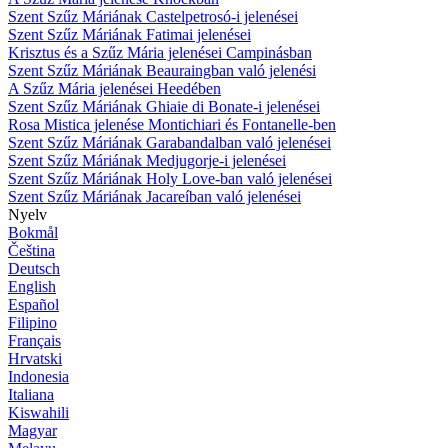
Szent Szűz Máriának Castelpetrosó-i jelenései
Szent Szűz Máriának Fatimai jelenései
Krisztus és a Szűz Mária jelenései Campinásban
Szent Szűz Máriának Beauraingban való jelenési
A Szűz Mária jelenései Heedében
Szent Szűz Máriának Ghiaie di Bonate-i jelenései
Rosa Mistica jelenése Montichiari és Fontanelle-ben
Szent Szűz Máriának Garabandalban való jelenései
Szent Szűz Máriának Medjugorje-i jelenései
Szent Szűz Máriának Holy Love-ban való jelenései
Szent Szűz Máriának Jacareíban való jelenései
Nyelv
Bokmål
Čeština
Deutsch
English
Español
Filipino
Français
Hrvatski
Indonesia
Italiana
Kiswahili
Magyar