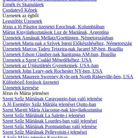
Érmék és Skapulárek
Csodatevő Képek
Üzenetek az égből
Legutóbbi Üzenetek
Jézus a Jó Pásztor üzenetei Enochnak, Kolumbiában
Máriai Kinyilatkoztatások Luz de Mariának, Argentína
Üzenetek Annának Mellatz/Goettingen, Németországban
Üzenetek Maria-nak a Szívek Isteni Előkészítéséhez, Németország
Üzenetek Marcos Tadeu Teixeira-nak Jacareí SP-ben, Brazília
Üzenetek Edson Glauber-nak Itapiranga AM-ban, Brazília
Üzenetek a Szent Család Ménedékéhez, USA
Üzenetek az Újjászületés Gyerekeinek, USA-ban
Üzenetek John Leary-nek Rochester NY-ben, USA
Üzenetek Maureen Sweeney-Kyle-nek North Ridgeville-ben, USA
Különböző források üzenetei
Üzenetek keresése
Jézus és Mária jelenései
Szent Szűz Máriának Caravaggio-ban való jelenése
A Jó Esemény Szűz Máriája jelenései Quito-ban
Szent Margit Mária Alacoque-nak kinyilatkoztatása
Szent Szűz Máriának La Salette-i jelenései
Szent Szűz Máriának Lourdes-ban való jelenései
Szent Szűz Máriának Pontmainban való jelenése
Szent Szűz Máriának Pellevoisin-i jelenései
A Szűz Mária jelenése Knockban