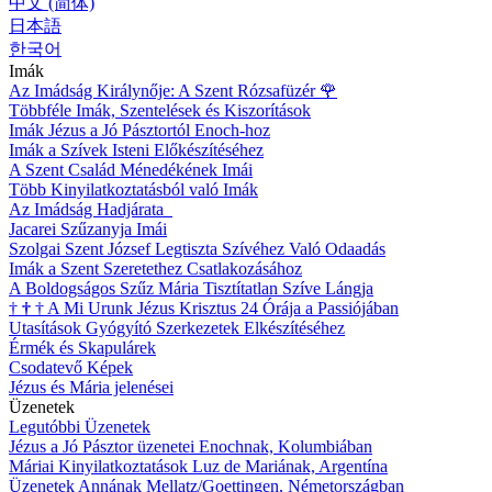
中文 (简体)
日本語
한국어
Imák
Az Imádság Királynője: A Szent Rózsafüzér
🌹
Többféle Imák, Szentelések és Kiszorítások
Imák Jézus a Jó Pásztortól Enoch-hoz
Imák a Szívek Isteni Előkészítéséhez
A Szent Család Ménedékének Imái
Több Kinyilatkoztatásból való Imák
Az Imádság Hadjárata
Jacarei Szűzanyja Imái
Szolgai Szent József Legtiszta Szívéhez Való Odaadás
Imák a Szent Szeretethez Csatlakozásához
A Boldogságos Szűz Mária Tisztítatlan Szíve Lángja
†
†
†
A Mi Urunk Jézus Krisztus 24 Órája a Passiójában
Utasítások Gyógyító Szerkezetek Elkészítéséhez
Érmék és Skapulárek
Csodatevő Képek
Jézus és Mária jelenései
Üzenetek
Legutóbbi Üzenetek
Jézus a Jó Pásztor üzenetei Enochnak, Kolumbiában
Máriai Kinyilatkoztatások Luz de Mariának, Argentína
Üzenetek Annának Mellatz/Goettingen, Németországban