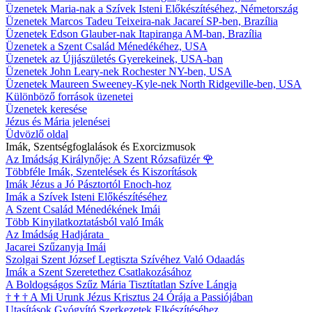
Üzenetek Maria-nak a Szívek Isteni Előkészítéséhez, Németország
Üzenetek Marcos Tadeu Teixeira-nak Jacareí SP-ben, Brazília
Üzenetek Edson Glauber-nak Itapiranga AM-ban, Brazília
Üzenetek a Szent Család Ménedékéhez, USA
Üzenetek az Újjászületés Gyerekeinek, USA-ban
Üzenetek John Leary-nek Rochester NY-ben, USA
Üzenetek Maureen Sweeney-Kyle-nek North Ridgeville-ben, USA
Különböző források üzenetei
Üzenetek keresése
Jézus és Mária jelenései
Üdvözlő oldal
Imák, Szentségfoglalások és Exorcizmusok
Az Imádság Királynője: A Szent Rózsafüzér
🌹
Többféle Imák, Szentelések és Kiszorítások
Imák Jézus a Jó Pásztortól Enoch-hoz
Imák a Szívek Isteni Előkészítéséhez
A Szent Család Ménedékének Imái
Több Kinyilatkoztatásból való Imák
Az Imádság Hadjárata
Jacarei Szűzanyja Imái
Szolgai Szent József Legtiszta Szívéhez Való Odaadás
Imák a Szent Szeretethez Csatlakozásához
A Boldogságos Szűz Mária Tisztítatlan Szíve Lángja
†
†
†
A Mi Urunk Jézus Krisztus 24 Órája a Passiójában
Utasítások Gyógyító Szerkezetek Elkészítéséhez