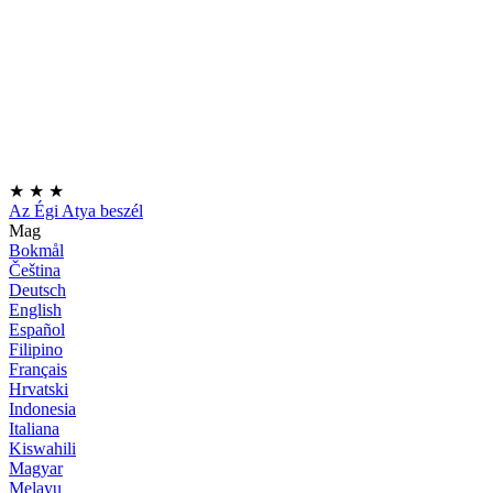
★
★
★
Az Égi Atya beszél
Mag
Bokmål
Čeština
Deutsch
English
Español
Filipino
Français
Hrvatski
Indonesia
Italiana
Kiswahili
Magyar
Melayu