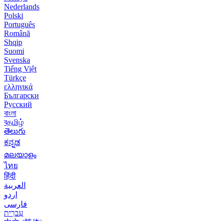
Nederlands
Polski
Português
Română
Shqip
Suomi
Svenska
Tiếng Việt
Türkçe
ελληνικά
Български
Русский
বাংলা
বதமிழ்
తెలుగు
ಕನ್ನಡ
മലയാളം
ไทย
हिंदी
العربية
اردو
فارسی
עִברִית