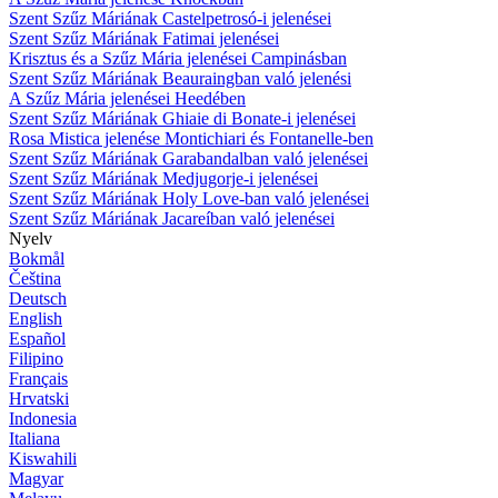
Szent Szűz Máriának Castelpetrosó-i jelenései
Szent Szűz Máriának Fatimai jelenései
Krisztus és a Szűz Mária jelenései Campinásban
Szent Szűz Máriának Beauraingban való jelenési
A Szűz Mária jelenései Heedében
Szent Szűz Máriának Ghiaie di Bonate-i jelenései
Rosa Mistica jelenése Montichiari és Fontanelle-ben
Szent Szűz Máriának Garabandalban való jelenései
Szent Szűz Máriának Medjugorje-i jelenései
Szent Szűz Máriának Holy Love-ban való jelenései
Szent Szűz Máriának Jacareíban való jelenései
Nyelv
Bokmål
Čeština
Deutsch
English
Español
Filipino
Français
Hrvatski
Indonesia
Italiana
Kiswahili
Magyar