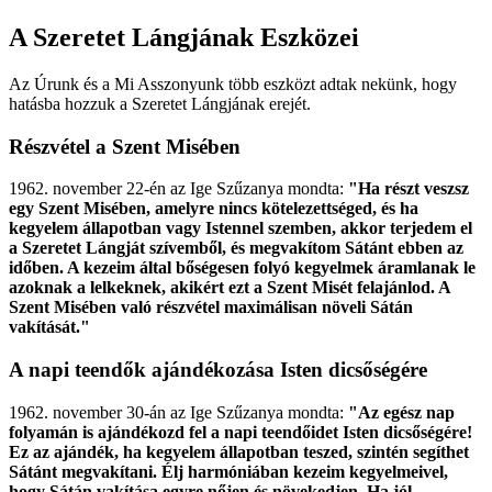
A Szeretet Lángjának Eszközei
Az Úrunk és a Mi Asszonyunk több eszközt adtak nekünk, hogy
hatásba hozzuk a Szeretet Lángjának erejét.
Részvétel a Szent Misében
1962. november 22-én az Ige Szűzanya mondta:
"Ha részt veszsz
egy Szent Misében, amelyre nincs kötelezettséged, és ha
kegyelem állapotban vagy Istennel szemben, akkor terjedem el
a Szeretet Lángját szívemből, és megvakítom Sátánt ebben az
időben. A kezeim által bőségesen folyó kegyelmek áramlanak le
azoknak a lelkeknek, akikért ezt a Szent Misét felajánlod. A
Szent Misében való részvétel maximálisan növeli Sátán
vakítását."
A napi teendők ajándékozása Isten dicsőségére
1962. november 30-án az Ige Szűzanya mondta:
"Az egész nap
folyamán is ajándékozd fel a napi teendőidet Isten dicsőségére!
Ez az ajándék, ha kegyelem állapotban teszed, szintén segíthet
Sátánt megvakítani. Élj harmóniában kezeim kegyelmeivel,
hogy Sátán vakítása egyre nőjen és növekedjen. Ha jól