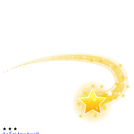
★
★
★