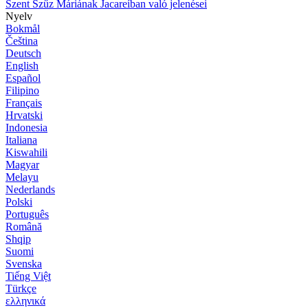
Szent Szűz Máriának Jacareíban való jelenései
Nyelv
Bokmål
Čeština
Deutsch
English
Español
Filipino
Français
Hrvatski
Indonesia
Italiana
Kiswahili
Magyar
Melayu
Nederlands
Polski
Português
Română
Shqip
Suomi
Svenska
Tiếng Việt
Türkçe
ελληνικά