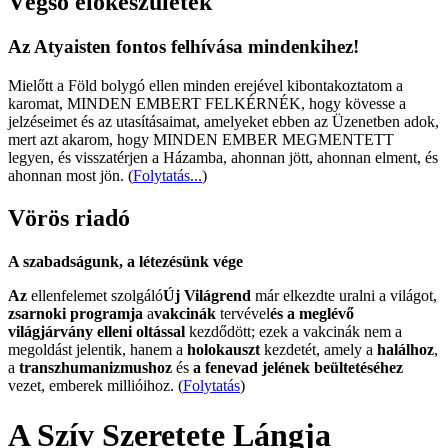
Végső előkészületek
Az Atyaisten fontos felhívása mindenkihez!
Mielőtt a Föld bolygó ellen minden erejével kibontakoztatom a
karomat, MINDEN EMBERT FELKÉRNÉK, hogy kövesse a
jelzéseimet és az utasításaimat, amelyeket ebben az Üzenetben adok,
mert azt akarom, hogy MINDEN EMBER MEGMENTETT
legyen, és visszatérjen a Házamba, ahonnan jött, ahonnan elment, és
ahonnan most jön.
(
Folytatás...
)
Vörös riadó
A szabadságunk, a létezésünk vége
Az
ellenfelemet szolgáló
Új Világrend
már elkezdte uralni a világot,
zsarnoki programja
a
vakcinák
tervével
és a meglévő
világjárvány elleni oltással
kezdődött; ezek a vakcinák nem a
megoldást jelentik, hanem a
holokauszt
kezdetét, amely a
halálhoz
,
a
transzhumanizmushoz
és
a fenevad jelének beültetéséhez
vezet, emberek millióihoz. (
Folytatás
)
A Szív Szeretete Lángja