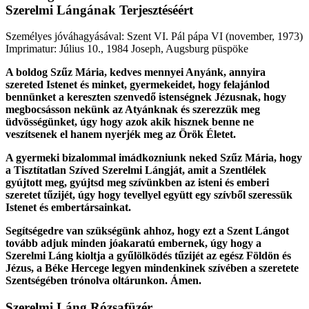
Szerelmi Lángának Terjesztéséért
Személyes jóváhagyásával: Szent VI. Pál pápa VI
(november, 1973)
Imprimatur: Július 10., 1984 Joseph, Augsburg püspöke
A boldog Szűz Mária, kedves mennyei Anyánk, annyira
szereted Istenet és minket, gyermekeidet, hogy felajánlod
bennünket a kereszten szenvedő istenségnek Jézusnak, hogy
megbocsásson nekünk az Atyánknak és szerezzük meg
üdvösségünket, úgy hogy azok akik hisznek benne ne
veszítsenek el hanem nyerjék meg az Örök Életet.
A gyermeki bizalommal imádkozniunk neked Szűz Mária, hogy
a Tisztítatlan Szíved Szerelmi Lángját, amit a Szentlélek
gyújtott meg, gyújtsd meg szívünkben az isteni és emberi
szeretet tűzijét, úgy hogy tevellyel együtt egy szívből szeressük
Istenet és embertársainkat.
Segítségedre van szükségünk ahhoz, hogy ezt a Szent Lángot
tovább adjuk minden jóakaratú embernek, úgy hogy a
Szerelmi Láng kioltja a gyűlölködés tűzijét az egész Földön és
Jézus, a Béke Hercege legyen mindenkinek szívében a szeretete
Szentségében trónolva oltárunkon. Ámen.
Szerelmi Láng Rózsafüzér