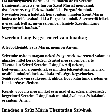
Ha bármelyiketek bármikor imádkozik az én Szerelmi
Lángomat hirdetve, és három Szent Máriát mondanak
tiszteletemre, egy lélek szabadul ki a Purgatóriumból.
Novemberben, a halottak hónapjában, minden Szent Mária
imára tíz lélek szabadul ki a Purgatóriumból. A szenvedő lelkek
is érezniük kell az anyai szívemben lángoló Szerelmi Láng
kegyelmének hatását."
Szerelmi Láng Kegyelemért való Imádság
A legboldogabb Szűz Mária, mennyei Anyám!
Szívembe nyitom magam neked és gyermeki szeretettel valamint
alázatos hittel kérek téged, gyújtsd meg szívemben a te
Tisztítatlan Szíved Szerelmi Lángját. Adj nekem,
kedveseimnek, a papoknak és minden felszentelt személynek,
továbbá mindenkinek az általa szükséges kegyelmeket.
Segítségedre van szükségünk ahhoz, hogy kitartunk a jóban és
isteni, erényes életben.
Kérlek, gyógyíts meg minket és áraszd el az egész emberiséget
kegyelmed Szerelmi Lángjának munkájával most és halálunk
órájában. Ámen.
Imádság a Szűz Mária Tisztítatlan Szívének