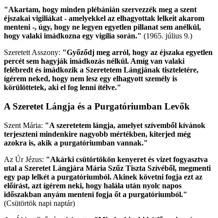
"Akartam, hogy minden plébánián szervezzék meg a szent
éjszakai vigiliákat - amelyekkel az elhagyottak lelkeit akarom
menteni -, úgy, hogy ne legyen egyetlen pillanat sem anélkül,
hogy valaki imádkozna egy vigília során."
(1965. július 9.)
Szeretett Asszony:
"Győződj meg arról, hogy az éjszaka egyetlen
percét sem hagyják imádkozás nélkül. Amíg van valaki
felébredt és imádkozik a Szeretetem Lángjának tiszteletére,
ígérem neked, hogy nem lesz egy elhagyott személy is
körülöttetek, aki el fog lenni ítélve."
A Szeretet Lángja és a Purgatóriumban Levők
Szent Mária:
"A szeretetem lángja, amelyet szívemből kívánok
terjeszteni mindenkire nagyobb mértékben, kiterjed még
azokra is, akik a purgatóriumban vannak."
Az Úr Jézus:
"Akárki csütörtökön kenyeret és vizet fogyasztva
utal a Szeretet Lángjára Mária Szűz Tiszta Szívéből, megmenti
egy pap lelkét a purgatóriumból. Akinek követni fogja ezt az
előírást, azt ígérem neki, hogy halála után nyolc napos
időszakban anyám menteni fogja őt a purgatóriumból."
(Csütörtök napi naptár)