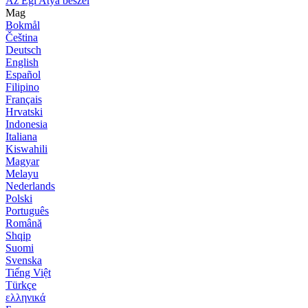
Az Égi Atya beszél
Mag
Bokmål
Čeština
Deutsch
English
Español
Filipino
Français
Hrvatski
Indonesia
Italiana
Kiswahili
Magyar
Melayu
Nederlands
Polski
Português
Română
Shqip
Suomi
Svenska
Tiếng Việt
Türkçe
ελληνικά