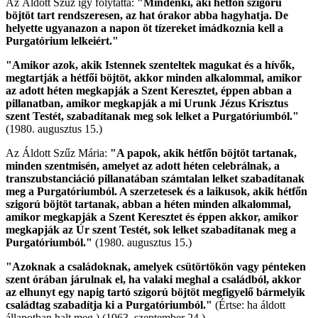
Az Áldott Szűz így folytatta:
"Mindenki, aki hétfőn szigorú
böjtöt tart rendszeresen, az hat órakor abba hagyhatja. De
helyette ugyanazon a napon öt tízereket imádkoznia kell a
Purgatórium lelkeiért."
"Amikor azok, akik Istennek szenteltek magukat és a hívők,
megtartják a hétfői böjtöt, akkor minden alkalommal, amikor
az adott héten megkapják a Szent Keresztet, éppen abban a
pillanatban, amikor megkapják a mi Urunk Jézus Krisztus
szent Testét, szabadítanak meg sok lelket a Purgatóriumból."
(1980. augusztus 15.)
Az Áldott Szűz Mária:
"A papok, akik hétfőn böjtöt tartanak,
minden szentmisén, amelyet az adott héten celebrálnak, a
transzubstanciáció pillanatában számtalan lelket szabadítanak
meg a Purgatóriumból. A szerzetesek és a laikusok, akik hétfőn
szigorú böjtöt tartanak, abban a héten minden alkalommal,
amikor megkapják a Szent Keresztet és éppen akkor, amikor
megkapják az Úr szent Testét, sok lelket szabadítanak meg a
Purgatóriumból."
(1980. augusztus 15.)
"Azoknak a családoknak, amelyek csütörtökön vagy pénteken
szent órában járulnak el, ha valaki meghal a családból, akkor
az elhunyt egy napig tartó szigorú böjtöt megfigyelő bármelyik
családtag szabadítja ki a Purgatóriumból."
(Értse: ha áldott
állapotban halt meg.)
(1963. szeptember 24.)