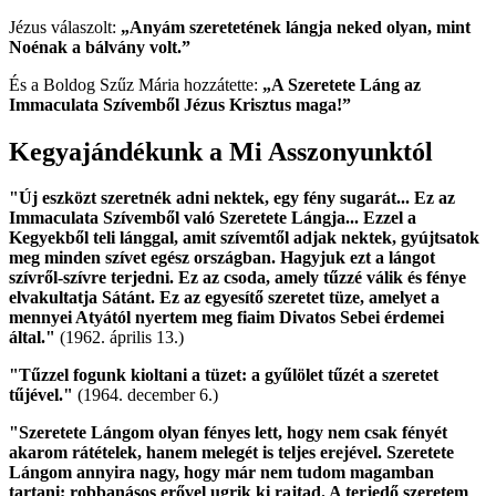
Jézus válaszolt:
„Anyám szeretetének lángja neked olyan, mint
Noénak a bálvány volt.”
És a Boldog Szűz Mária hozzátette:
„A Szeretete Láng az
Immaculata Szívemből Jézus Krisztus maga!”
Kegyajándékunk a Mi Asszonyunktól
"Új eszközt szeretnék adni nektek, egy fény sugarát... Ez az
Immaculata Szívemből való Szeretete Lángja... Ezzel a
Kegyekből teli lánggal, amit szívemtől adjak nektek, gyújtsatok
meg minden szívet egész országban. Hagyjuk ezt a lángot
szívről-szívre terjedni. Ez az csoda, amely tűzzé válik és fénye
elvakultatja Sátánt. Ez az egyesítő szeretet tüze, amelyet a
mennyei Atyától nyertem meg fiaim Divatos Sebei érdemei
által."
(1962. április 13.)
"Tűzzel fogunk kioltani a tüzet: a gyűlölet tűzét a szeretet
tűjével."
(1964. december 6.)
"Szeretete Lángom olyan fényes lett, hogy nem csak fényét
akarom rátételek, hanem melegét is teljes erejével. Szeretete
Lángom annyira nagy, hogy már nem tudom magamban
tartani; robbanásos erővel ugrik ki rajtad.
A terjedő szeretem