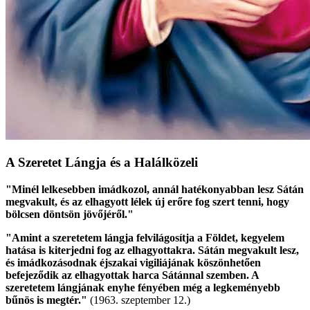
A Szeretet Lángja és a Halálközeli
"Minél lelkesebben imádkozol, annál hatékonyabban lesz Sátán
megvakult, és az elhagyott lélek új erőre fog szert tenni, hogy
bölcsen döntsön jövőjéről."
"Amint a szeretetem lángja felvilágosítja a Földet, kegyelem
hatása is kiterjedni fog az elhagyottakra. Sátán megvakult lesz,
és imádkozásodnak éjszakai vigiliájának köszönhetően
befejeződik az elhagyottak harca Sátánnal szemben. A
szeretetem lángjának enyhe fényében még a legkeményebb
bűnös is megtér."
(1963. szeptember 12.)