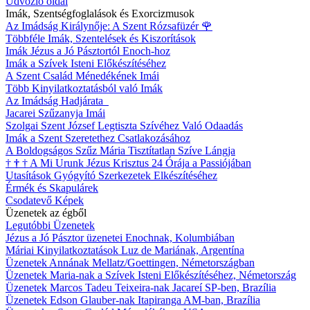
Üdvözlő oldal
Imák, Szentségfoglalások és Exorcizmusok
Az Imádság Királynője: A Szent Rózsafüzér
🌹
Többféle Imák, Szentelések és Kiszorítások
Imák Jézus a Jó Pásztortól Enoch-hoz
Imák a Szívek Isteni Előkészítéséhez
A Szent Család Ménedékének Imái
Több Kinyilatkoztatásból való Imák
Az Imádság Hadjárata
Jacarei Szűzanyja Imái
Szolgai Szent József Legtiszta Szívéhez Való Odaadás
Imák a Szent Szeretethez Csatlakozásához
A Boldogságos Szűz Mária Tisztítatlan Szíve Lángja
†
†
†
A Mi Urunk Jézus Krisztus 24 Órája a Passiójában
Utasítások Gyógyító Szerkezetek Elkészítéséhez
Érmék és Skapulárek
Csodatevő Képek
Üzenetek az égből
Legutóbbi Üzenetek
Jézus a Jó Pásztor üzenetei Enochnak, Kolumbiában
Máriai Kinyilatkoztatások Luz de Mariának, Argentína
Üzenetek Annának Mellatz/Goettingen, Németországban
Üzenetek Maria-nak a Szívek Isteni Előkészítéséhez, Németország
Üzenetek Marcos Tadeu Teixeira-nak Jacareí SP-ben, Brazília
Üzenetek Edson Glauber-nak Itapiranga AM-ban, Brazília