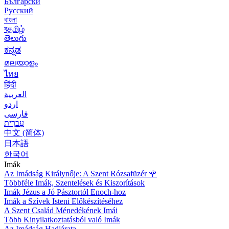
Български
Русский
বাংলা
বதமிழ்
తెలుగు
ಕನ್ನಡ
മലയാളം
ไทย
हिंदी
العربية
اردو
فارسی
עִברִית
中文 (简体)
日本語
한국어
Imák
Az Imádság Királynője: A Szent Rózsafüzér
🌹
Többféle Imák, Szentelések és Kiszorítások
Imák Jézus a Jó Pásztortól Enoch-hoz
Imák a Szívek Isteni Előkészítéséhez
A Szent Család Ménedékének Imái
Több Kinyilatkoztatásból való Imák
Az Imádság Hadjárata