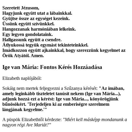
Szeretett Jézusom,
Hagyjunk együtt utat a lábainkkal.
Gyüjtse össze az egységet kezeink.
Üssünk együtt szívünkkel.
Hangozzanak harmóniában lelkeink.
Egy legyen gondolataink.
Hallgassunk együtt a csendre.
Átlyukossá tegyük egymást tekinteteinkkel.
Imádkozzon együtt ajkainkkal, hogy szerezzünk kegyelmet az
Örök Atyától. Amen.
Ige van Mária: Fontos Kérés Hozzáadása
Elizabeth naplójából:
Sokáig nem mertek feljegyezni a Szűzanya kérését:
"Az imában,
amely leginkább tiszteletet tanúsít nekem (Ige van Mária...),
adjunk hozzá ezt a kérést: Ige van Mária..., könyörögjünk
bűnösökért.
'Terjedeljen ki az emberiségre szerelmem
lángjának kegyelme.'
"
A püspök Elizabethtől kérdezte:
"Miért kell másképp mondanunk a
nagyon régi Ave Mariát?"