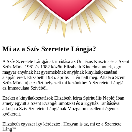
Mi az a Szív Szeretete Lángja?
A Szív Szeretete Lángjának imádása az Úr Jézus Krisztus és a Szent
Szűz Mária 1961 és 1982 között Elizabeth Kindelmannnek, egy
magyar anyának hat gyermekének anyjának kinyilatkoztatásai
alapján ered. Elizabeth 1985. április 11-én halt meg. Általa a Szent
Szűz Mária új eszközt helyezett mi kezünkbe: A Szeretete Lángját
az Immaculata Szívéből.
Ezeket a kinyilatkoztatások Elizabeth leírta Spirituális Naplójában,
amely együtt a Szent Evangéliumokkal és a Egyház Tanításával
alkotja a Szív Szeretete Lángjának Mozgalom szellemiségének
gyökereit.
Elizabeth egyszer így kérdezte: „Hogyan is az, mi ez a Szeretete
Láng?”