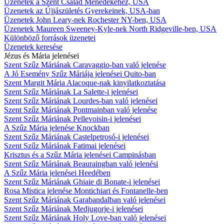
Üzenetek a Szent Család Ménedékéhez, USA
Üzenetek az Újjászületés Gyerekeinek, USA-ban
Üzenetek John Leary-nek Rochester NY-ben, USA
Üzenetek Maureen Sweeney-Kyle-nek North Ridgeville-ben, USA
Különböző források üzenetei
Üzenetek keresése
Jézus és Mária jelenései
Szent Szűz Máriának Caravaggio-ban való jelenése
A Jó Esemény Szűz Máriája jelenései Quito-ban
Szent Margit Mária Alacoque-nak kinyilatkoztatása
Szent Szűz Máriának La Salette-i jelenései
Szent Szűz Máriának Lourdes-ban való jelenései
Szent Szűz Máriának Pontmainban való jelenése
Szent Szűz Máriának Pellevoisin-i jelenései
A Szűz Mária jelenése Knockban
Szent Szűz Máriának Castelpetrosó-i jelenései
Szent Szűz Máriának Fatimai jelenései
Krisztus és a Szűz Mária jelenései Campinásban
Szent Szűz Máriának Beauraingban való jelenési
A Szűz Mária jelenései Heedében
Szent Szűz Máriának Ghiaie di Bonate-i jelenései
Rosa Mistica jelenése Montichiari és Fontanelle-ben
Szent Szűz Máriának Garabandalban való jelenései
Szent Szűz Máriának Medjugorje-i jelenései
Szent Szűz Máriának Holy Love-ban való jelenései