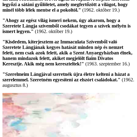
legyőzi a sátáni gyűlöletet, amely megfertőzött a világot, hogy
minél több lélek mentse el a pokoltól.
"
(1962. október 19.)
"Ahogy az egész világ ismeri nekem, úgy akarom, hogy a
Szeretete Lángja szívemből csodákat tegyen a szívek mélyén is
ismert legyen."
(1962. október 19.)
"Kisdedem, kiterjesztem az Immaculata Szívemből való
Szeretete Lángjának kegyes hatását minden nép és nemzet
felett, nem csak azok felett, akik a Szent Anyaegyházban élnek,
hanem mindazok felett, akiket megjelölt fiaim Divatos
Keresztje. Akik még nem kereszteltek!"
(1963. szeptember 16.)
"Szerelmeim Lángjával szeretnék újra életre kelteni a házat a
szerelemmel. Szeretném egyesíteni az elszórt családokat."
(1962.
augusztus 8.)