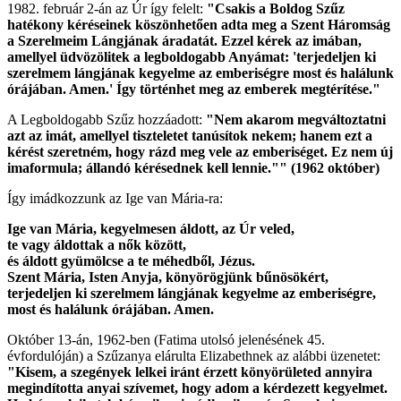
1982. február 2-án az Úr így felelt:
"Csakis a Boldog Szűz
hatékony kéréseinek köszönhetően adta meg a Szent Háromság
a Szerelmeim Lángjának áradatát. Ezzel kérek az imában,
amellyel üdvözölitek a legboldogabb Anyámat:
'terjedeljen ki
szerelmem lángjának kegyelme az emberiségre most és halálunk
órájában. Amen.' Így történhet meg az emberek megtérítése."
A Legboldogabb Szűz hozzáadott:
"Nem akarom megváltoztatni
azt az imát, amellyel tiszteletet tanúsítok nekem; hanem ezt a
kérést szeretném, hogy rázd meg vele az emberiséget.
Ez nem új
imaformula; állandó kérésednek kell lennie."
"
(1962 október)
Így imádkozzunk az Ige van Mária-ra:
Ige van Mária, kegyelmesen áldott, az Úr veled,
te vagy áldottak a nők között,
és áldott gyümölcse a te méhedből, Jézus.
Szent Mária, Isten Anyja, könyörögjünk bűnösökért,
terjedeljen ki szerelmem lángjának kegyelme az emberiségre,
most és halálunk órájában. Amen.
Október 13-án, 1962-ben (Fatima utolsó jelenésének 45.
évfordulóján) a Szűzanya elárulta Elizabethnek az alábbi üzenetet:
"Kisem, a szegények lelkei iránt érzett könyörületed annyira
megindította anyai szívemet, hogy adom a kérdezett kegyelmet.