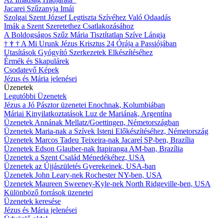
Jacarei Szűzanyja Imái
Szolgai Szent József Legtiszta Szívéhez Való Odaadás
Imák a Szent Szeretethez Csatlakozásához
A Boldogságos Szűz Mária Tisztítatlan Szíve Lángja
†
†
†
A Mi Urunk Jézus Krisztus 24 Órája a Passiójában
Utasítások Gyógyító Szerkezetek Elkészítéséhez
Érmék és Skapulárek
Csodatevő Képek
Jézus és Mária jelenései
Üzenetek
Legutóbbi Üzenetek
Jézus a Jó Pásztor üzenetei Enochnak, Kolumbiában
Máriai Kinyilatkoztatások Luz de Mariának, Argentína
Üzenetek Annának Mellatz/Goettingen, Németországban
Üzenetek Maria-nak a Szívek Isteni Előkészítéséhez, Németország
Üzenetek Marcos Tadeu Teixeira-nak Jacareí SP-ben, Brazília
Üzenetek Edson Glauber-nak Itapiranga AM-ban, Brazília
Üzenetek a Szent Család Ménedékéhez, USA
Üzenetek az Újjászületés Gyerekeinek, USA-ban
Üzenetek John Leary-nek Rochester NY-ben, USA
Üzenetek Maureen Sweeney-Kyle-nek North Ridgeville-ben, USA
Különböző források üzenetei
Üzenetek keresése
Jézus és Mária jelenései