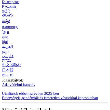
Български
Русский
தமிழ்
తెలుగు
ಕನ್ನಡ
മലയാളം
ไทย
বাংলা
हिंदी
العربية
اردو
فارسی
עִברִית
中文 (简体)
日本語
한국어
Jogszabályok
Adatvédelmi irányelv
Utasítások ebben az évben 2025-ben
Betegségek, pandémiák és ismeretlen vírusokkal kapcsolatban