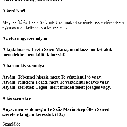
A kezdésnél
Megtisztító és Tiszta Szívünk Uramnak öt sebének tiszteletére ötször
egymás után keltezzük a keresztet
†
.
Az első nagy szemolyán
A fájdalmas és Tiszta Szívű Mária, imádkozz minket akik
menedékbe menekülünk hozzád!
A három kis szemolya
Atyám, Tebennel hiszek, mert Te végtelenül jó vagy.
Atyám, remélem Téged, mert Te végtelenül kegyes vagy.
Atyám, szeretlek Téged, mert minden felett jóságos vagy.
A kis szemekre
Anya, mentsenk meg a Te Szűz Mária Szeplőtlen Szívéd
szeretete lángján keresztül.
(10x)
Számláló: