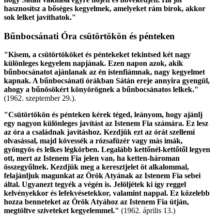
hasznosítsz a bőséges kegyelmek, amelyeket rám bírok, akkor
sok lelket javíthatok."
Bűnbocsánati Óra csütörtökön és pénteken
"Kisem, a csütörtököket és péntekeket tekintsed két nagy
különleges kegyelem napjának. Ezen napon azok, akik
bűnbocsánatot ajánlanak az én istenfiámnak, nagy kegyelmet
kapnak. A bűnbocsánati órákban Sátán ereje annyira gyengül,
ahogy a bűnösökért könyörögnek a bűnbocsánatos lelkek."
(1962. szeptember 29.).
"Csütörtökön és pénteken kérek téged, leányom, hogy ajánlj
egy nagyon különleges javítást az Istenem Fia számára. Ez lesz
az óra a családnak javításhoz. Kezdjük ezt az órát szellemi
olvasással, majd kövessék a rózsafüzér vagy más imák,
gyöngyös és lelkes légkörben. Legalább kettőnél-kettőtől legyen
ott, mert az Istenem Fia jelen van, ha ketten-hároman
összegyűlnek. Kezdjük meg a keresztjelet öt alkalommal,
felajánljuk magunkat az Örök Atyának az Istenem Fia sebei
által. Ugyanezt tegyék a végén is. Jelöljétek ki így reggel
kelvényekkor és lefekvésetekkor, valamint nappal. Ez közelebb
hozza benneteket az Örök Atyához az Istenem Fia útján,
megtöltve szíveteket kegyelemmel."
(1962. április 13.)