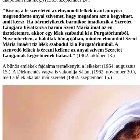
"Kisem, a te szereteted az elnyomott lelkek iránt annyira
megrendítette anyai szívemet, hogy megadom azt a kegyelmet,
amit kérsz. Ha bármelyiketek bármikor imádkozik a Szeretet
Lángjára hivatkozva három Szent Mária-imát az én
tiszteletemre, akkor egy lélek szabadul ki a Purgatóriumból.
Novemberben, a halottak hónapjában, minden elmondott Szent
Mária-imáért tíz lélek szabadul ki a Purgatóriumból. A
szenvedő lelkek is érezni kellene az anyai szívem Szeretet
Lángjának kegyelmének hatását."
(1962. október 13.)
A bűnös emlékek fájdalma termékenyíti a lelkeket (1964. augusztus
15.). A lélekmentés vágya is vakonítja Sátánt (1962. november 30.),
mert a lélek akarata már szeretet (1962. szeptember 15.)