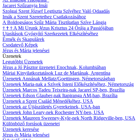
Jacarei Szűzanyja Imái
Szolgai Szent József Legtiszta Szívéhez Való Odaadás
Imák a Szent Szeretethez Csatlakozásához
A Boldogságos Szűz Mária Tisztítatlan Szíve Lángja
†
†
†
A Mi Urunk Jézus Krisztus 24 Órája a Passiójában
Utasítások Gyógyító Szerkezetek Elkészítéséhez
Érmék és Skapulárek
Csodatevő Képek
Jézus és Mária jelenései
Üzenetek
Legutóbbi Üzenetek
Jézus a Jó Pásztor üzenetei Enochnak, Kolumbiában
Máriai Kinyilatkoztatások Luz de Mariának, Argentína
Üzenetek Annának Mellatz/Goettingen, Németországban
Üzenetek Maria-nak a Szívek Isteni Előkészítéséhez, Németország
Üzenetek Marcos Tadeu Teixeira-nak Jacareí SP-ben, Brazília
Üzenetek Edson Glauber-nak Itapiranga AM-ban, Brazília
Üzenetek a Szent Család Ménedékéhez, USA
Üzenetek az Újjászületés Gyerekeinek, USA-ban
Üzenetek John Leary-nek Rochester NY-ben, USA
Üzenetek Maureen Sweeney-Kyle-nek North Ridgeville-ben, USA
Különböző források üzenetei
Üzenetek keresése
Jézus és Mária jelenései