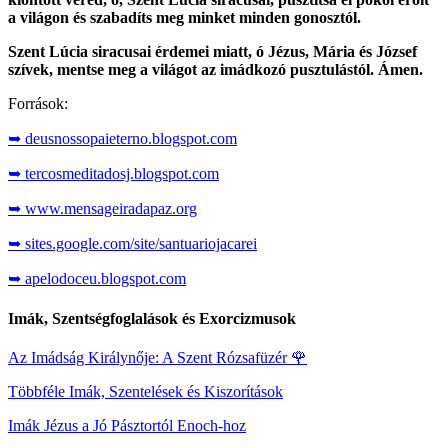
a világon és szabadíts meg minket minden gonosztól.
Szent Lúcia siracusai érdemei miatt, ó Jézus, Mária és József
szívek, mentse meg a világot az imádkozó pusztulástól. Ámen.
Források:
➥ deusnossopaieterno.blogspot.com
➥ tercosmeditadosj.blogspot.com
➥ www.mensageiradapaz.org
➥ sites.google.com/site/santuariojacarei
➥ apelodoceu.blogspot.com
Imák, Szentségfoglalások és Exorcizmusok
Az Imádság Királynője: A Szent Rózsafüzér
🌹
Többféle Imák, Szentelések és Kiszorítások
Imák Jézus a Jó Pásztortól Enoch-hoz