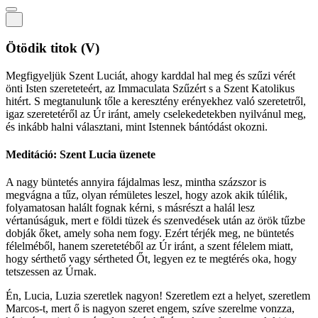
Ötödik titok
(V)
Megfigyeljük Szent Luciát, ahogy karddal hal meg és szűzi vérét
önti Isten szereteteért, az Immaculata Szűzért s a Szent Katolikus
hitért. S megtanulunk tőle a keresztény erényekhez való szeretetről,
igaz szeretetéről az Úr iránt, amely cselekedetekben nyilvánul meg,
és inkább halni választani, mint Istennek bántódást okozni.
Meditáció: Szent Lucia üzenete
A nagy büntetés annyira fájdalmas lesz, mintha százszor is
megvágna a tűz, olyan rémületes leszel, hogy azok akik túlélik,
folyamatosan halált fognak kérni, s másrészt a halál lesz
vértanúságuk, mert e földi tüzek és szenvedések után az örök tűzbe
dobják őket, amely soha nem fogy. Ezért térjék meg, ne büntetés
félelméből, hanem szeretetéből az Úr iránt, a szent félelem miatt,
hogy sérthető vagy sértheted Őt, legyen ez te megtérés oka, hogy
tetszessen az Úrnak.
Én, Lucia, Luzia szeretlek nagyon! Szeretlem ezt a helyet, szeretlem
Marcos-t, mert ő is nagyon szeret engem, szíve szerelme vonzza,