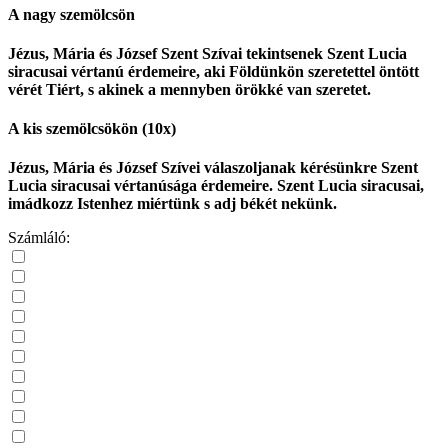
A nagy szemölcsön
Jézus, Mária és József Szent Szívai tekintsenek Szent Lucia
siracusai vértanú érdemeire, aki Földünkön szeretettel öntött
vérét Tiért, s akinek a mennyben örökké van szeretet.
A kis szemölcsökön (10x)
Jézus, Mária és József Szívei válaszoljanak kérésünkre Szent
Lucia siracusai vértanúsága érdemeire. Szent Lucia siracusai,
imádkozz Istenhez miértünk s adj békét nekünk.
Számláló: