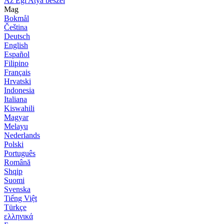
Az Égi Atya beszél
Mag
Bokmål
Čeština
Deutsch
English
Español
Filipino
Français
Hrvatski
Indonesia
Italiana
Kiswahili
Magyar
Melayu
Nederlands
Polski
Português
Română
Shqip
Suomi
Svenska
Tiếng Việt
Türkçe
ελληνικά