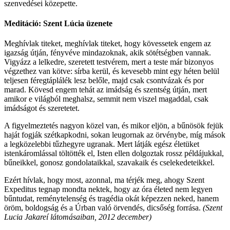
szenvedései közepette.
Meditáció: Szent Lúcia üzenete
Meghívlak titeket, meghívlak titeket, hogy kövessetek engem az
igazság útján, fényvéve mindazoknak, akik sötétségben vannak.
Vigyázz a lelkedre, szeretett testvérem, mert a teste már bizonyos
végzethez van kötve: sírba kerül, és kevesebb mint egy héten belül
teljesen féregtáplálék lesz belőle, majd csak csontvázak és por
marad. Kövesd engem tehát az imádság és szentség útján, mert
amikor e világból meghalsz, semmit nem viszel magaddal, csak
imádságot és szeretetet.
A figyelmeztetés nagyon közel van, és mikor eljön, a bűnösök fejük
haját fogják szétkapkodni, sokan leugornak az örvénybe, míg mások
a legközelebbi tűzhegyre ugranak. Mert látják egész életüket
istenkáromlással töltötték el, Isten ellen dolgoztak rossz példájukkal,
bűneikkel, gonosz gondolataikkal, szavakaik és cselekedeteikkel.
Ezért hívlak, hogy most, azonnal, ma térjék meg, ahogy Szent
Expeditus tegnap mondta nektek, hogy az óra életed nem legyen
bűntudat, reménytelenség és tragédia okát képezzen neked, hanem
öröm, boldogság és a Úrban való örvendés, dicsőség forrása.
(Szent
Lucia Jakareí látomásaiban, 2012 december)