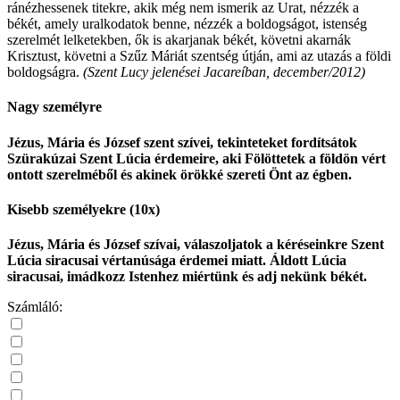
ránézhessenek titekre, akik még nem ismerik az Urat, nézzék a
békét, amely uralkodatok benne, nézzék a boldogságot, istenség
szerelmét lelketekben, ők is akarjanak békét, követni akarnák
Krisztust, követni a Szűz Máriát szentség útján, ami az utazás a földi
boldogságra.
(Szent Lucy jelenései Jacareíban, december/2012)
Nagy személyre
Jézus, Mária és József szent szívei, tekinteteket fordítsátok
Szürakúzai Szent Lúcia érdemeire, aki Fölöttetek a földön vért
ontott szerelméből és akinek örökké szereti Önt az égben.
Kisebb személyekre (10x)
Jézus, Mária és József szívai, válaszoljatok a kéréseinkre Szent
Lúcia siracusai vértanúsága érdemei miatt. Áldott Lúcia
siracusai, imádkozz Istenhez miértünk és adj nekünk békét.
Számláló: