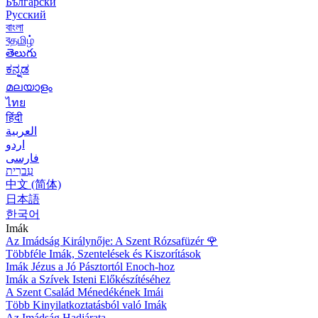
Български
Русский
বাংলা
বதமிழ்
తెలుగు
ಕನ್ನಡ
മലയാളം
ไทย
हिंदी
العربية
اردو
فارسی
עִברִית
中文 (简体)
日本語
한국어
Imák
Az Imádság Királynője: A Szent Rózsafüzér
🌹
Többféle Imák, Szentelések és Kiszorítások
Imák Jézus a Jó Pásztortól Enoch-hoz
Imák a Szívek Isteni Előkészítéséhez
A Szent Család Ménedékének Imái
Több Kinyilatkoztatásból való Imák
Az Imádság Hadjárata