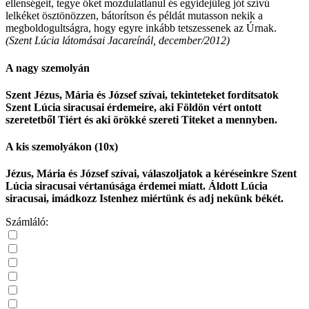
ellenségeit, tegye őket mozdulatlanul és egyidejűleg jót szívú
lelkéket ösztönözzen, bátorítson és példát mutasson nekik a
megboldogultságra, hogy egyre inkább tetszessenek az Úrnak.
(Szent Lúcia látomásai Jacareínál, december/2012)
A nagy szemolyán
Szent Jézus, Mária és József szívai, tekinteteket fordítsatok
Szent Lúcia siracusai érdemeire, aki Földön vért ontott
szeretetből Tiért és aki örökké szereti Titeket a mennyben.
A kis szemolyákon (10x)
Jézus, Mária és József szívai, válaszoljatok a kéréseinkre Szent
Lúcia siracusai vértanúsága érdemei miatt. Áldott Lúcia
siracusai, imádkozz Istenhez miértünk és adj nekünk békét.
Számláló: