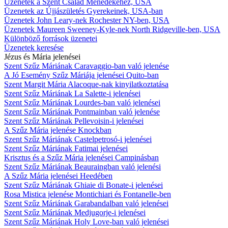
Üzenetek a Szent Család Ménedékéhez, USA
Üzenetek az Újjászületés Gyerekeinek, USA-ban
Üzenetek John Leary-nek Rochester NY-ben, USA
Üzenetek Maureen Sweeney-Kyle-nek North Ridgeville-ben, USA
Különböző források üzenetei
Üzenetek keresése
Jézus és Mária jelenései
Szent Szűz Máriának Caravaggio-ban való jelenése
A Jó Esemény Szűz Máriája jelenései Quito-ban
Szent Margit Mária Alacoque-nak kinyilatkoztatása
Szent Szűz Máriának La Salette-i jelenései
Szent Szűz Máriának Lourdes-ban való jelenései
Szent Szűz Máriának Pontmainban való jelenése
Szent Szűz Máriának Pellevoisin-i jelenései
A Szűz Mária jelenése Knockban
Szent Szűz Máriának Castelpetrosó-i jelenései
Szent Szűz Máriának Fatimai jelenései
Krisztus és a Szűz Mária jelenései Campinásban
Szent Szűz Máriának Beauraingban való jelenési
A Szűz Mária jelenései Heedében
Szent Szűz Máriának Ghiaie di Bonate-i jelenései
Rosa Mistica jelenése Montichiari és Fontanelle-ben
Szent Szűz Máriának Garabandalban való jelenései
Szent Szűz Máriának Medjugorje-i jelenései
Szent Szűz Máriának Holy Love-ban való jelenései