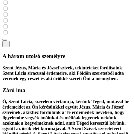
A három utolsó személyre
Szent Jézus, Mária és József szívek, tekinteteket fordítsatok
Szent Lúcia siracusai érdemeire, aki Földön szeretetből adta
vérének egy részét és aki örökké szereti Önt a mennyben.
Záró ima
Ó, Szent Lúcia, szerelem vértanuja, kérünk Téged, mutassd be
érdemeidet az Ön kérésünkkel együtt Jézus, Mária és József
szíveinek, akikhez fordulunk a Te érdemedek nevében, hogy
figyelembe vegyék imáinkat és méltóak legyenek nekünk
azoknak a kegyelmeknek adni, amit Téged keresztül kérünk,
együtt az örök élet koronájával. A Szent Szívek szereteteért
kiöntött véréd, ó, Szent Lúcia siracusai, pusztítsa el pokol erőit