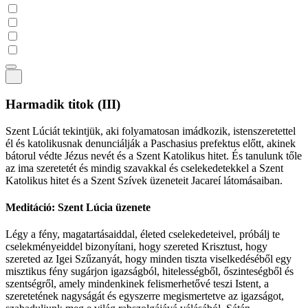
Harmadik titok
(III)
Szent Lúciát tekintjük, aki folyamatosan imádkozik, istenszeretettel
él és katolikusnak denunciálják a Paschasius prefektus előtt, akinek
bátorul védte Jézus nevét és a Szent Katolikus hitet. És tanulunk tőle
az ima szeretetét és mindig szavakkal és cselekedetekkel a Szent
Katolikus hitet és a Szent Szívek üzeneteit Jacareí látomásaiban.
Meditáció: Szent Lúcia üzenete
Légy a fény, magatartásaiddal, életed cselekedeteivel, próbálj te
cselekményeiddel bizonyítani, hogy szereted Krisztust, hogy
szereted az Igei Szűzanyát, hogy minden tiszta viselkedéséből egy
misztikus fény sugárjon igazságból, hitelességből, őszinteségből és
szentségről, amely mindenkinek felismerhetővé teszi Istent, a
szeretetének nagyságát és egyszerre megismertetve az igazságot,