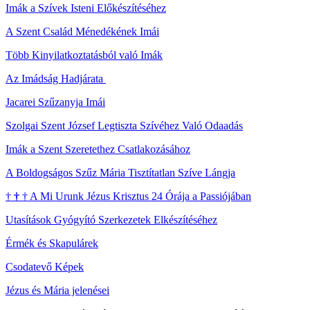
Imák a Szívek Isteni Előkészítéséhez
A Szent Család Ménedékének Imái
Több Kinyilatkoztatásból való Imák
Az Imádság Hadjárata
Jacarei Szűzanyja Imái
Szolgai Szent József Legtiszta Szívéhez Való Odaadás
Imák a Szent Szeretethez Csatlakozásához
A Boldogságos Szűz Mária Tisztítatlan Szíve Lángja
†
†
†
A Mi Urunk Jézus Krisztus 24 Órája a Passiójában
Utasítások Gyógyító Szerkezetek Elkészítéséhez
Érmék és Skapulárek
Csodatevő Képek
Jézus és Mária jelenései