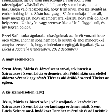
szabaduljunk meg e világ rabszolgájává válásából, Sátán
rabszolgájává válásából és bűnből, amely semmi más, mint a
hazugságra való rabszolgaság, hogy Isten kívül, messze Istentől az
ember boldog lehet. Sátán hazugsága, Sátán munkája abban áll,
hogy megteszi azt, hogy az embert arra készteti, hogy más dolgokat
helyezzen a Úr helyére vagy szeresse őket a Úrtól függetlenül, és
így legyen boldog.
Ezzel Sátán sokaságoknak, sokaságoknak az elméit vonzott be az
örök tűzbe, ahonnan soha nem fogják kijutni és ahol mindörökké
annyira szenvednek, hogy mindenkor megfogják fogaikat.
(Szent
Lúcia a Jacareí-i jelenésekben, 2012 december)
A nagy szemölcsön
Szent Jézus, Mária és József szent szívai, tekintetek a
Sziracusae-i Szent Lúcia érdemeire, aki Földünkön szeretettel
áldozta vérének egy részét Tiért és aki örökké szereti Titeket az
égben.
A kis szemölcsökön (10x)
Jézus, Mária és József szívai, válaszoljatok a kéréseinkre
Sziracusae-i Szent Lúcia vértanúsága érdemei miatt. Szent
Lúcia Sziracusae-i, imádkozz Istenhez miértünk és adj nekünk