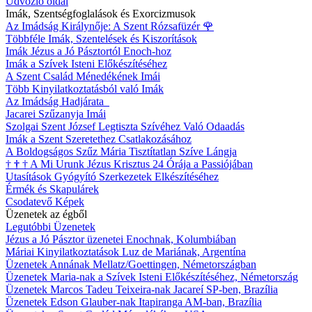
Üdvözlő oldal
Imák, Szentségfoglalások és Exorcizmusok
Az Imádság Királynője: A Szent Rózsafüzér
🌹
Többféle Imák, Szentelések és Kiszorítások
Imák Jézus a Jó Pásztortól Enoch-hoz
Imák a Szívek Isteni Előkészítéséhez
A Szent Család Ménedékének Imái
Több Kinyilatkoztatásból való Imák
Az Imádság Hadjárata
Jacarei Szűzanyja Imái
Szolgai Szent József Legtiszta Szívéhez Való Odaadás
Imák a Szent Szeretethez Csatlakozásához
A Boldogságos Szűz Mária Tisztítatlan Szíve Lángja
†
†
†
A Mi Urunk Jézus Krisztus 24 Órája a Passiójában
Utasítások Gyógyító Szerkezetek Elkészítéséhez
Érmék és Skapulárek
Csodatevő Képek
Üzenetek az égből
Legutóbbi Üzenetek
Jézus a Jó Pásztor üzenetei Enochnak, Kolumbiában
Máriai Kinyilatkoztatások Luz de Mariának, Argentína
Üzenetek Annának Mellatz/Goettingen, Németországban
Üzenetek Maria-nak a Szívek Isteni Előkészítéséhez, Németország
Üzenetek Marcos Tadeu Teixeira-nak Jacareí SP-ben, Brazília
Üzenetek Edson Glauber-nak Itapiranga AM-ban, Brazília