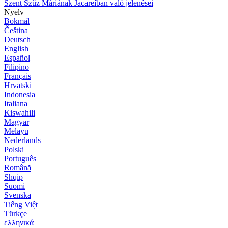
Szent Szűz Máriának Jacareíban való jelenései
Nyelv
Bokmål
Čeština
Deutsch
English
Español
Filipino
Français
Hrvatski
Indonesia
Italiana
Kiswahili
Magyar
Melayu
Nederlands
Polski
Português
Română
Shqip
Suomi
Svenska
Tiếng Việt
Türkçe
ελληνικά