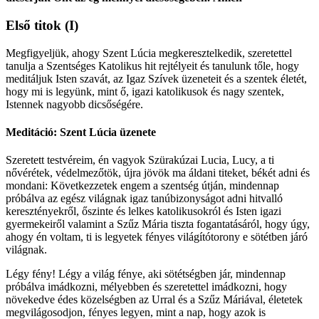
Első titok
(I)
Megfigyeljük, ahogy Szent Lúcia megkeresztelkedik, szeretettel
tanulja a Szentséges Katolikus hit rejtélyeit és tanulunk tőle, hogy
meditáljuk Isten szavát, az Igaz Szívek üzeneteit és a szentek életét,
hogy mi is legyünk, mint ő, igazi katolikusok és nagy szentek,
Istennek nagyobb dicsőségére.
Meditáció: Szent Lúcia üzenete
Szeretett testvéreim, én vagyok Szürakúzai Lucia, Lucy, a ti
nővérétek, védelmezőtök, újra jövök ma áldani titeket, békét adni és
mondani: Következzetek engem a szentség útján, mindennap
próbálva az egész világnak igaz tanúbizonyságot adni hitvalló
keresztényekről, őszinte és lelkes katolikusokról és Isten igazi
gyermekeiről valamint a Szűz Mária tiszta fogantatásáról, hogy úgy,
ahogy én voltam, ti is legyetek fényes világítótorony e sötétben járó
világnak.
Légy fény! Légy a világ fénye, aki sötétségben jár, mindennap
próbálva imádkozni, mélyebben és szeretettel imádkozni, hogy
növekedve édes közelségben az Urral és a Szűz Máriával, életetek
megvilágosodjon, fényes legyen, mint a nap, hogy azok is