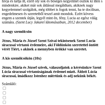
hívja és tartja itt, ezért oly sok és bőséges kegyelmet osztok ki itten s
mindenkire, akiket már sok áldással megáldtam, akiknek nagy
kegyelemmel szolgálok, még többet is fogok tenni, ha te docilisan,
engedelmesen és szeretetből teszel amit mondok. Ezért kövess
engem a szentek útján, legyél mint én, fény, Lucia az egész világ
számára.
(Szent Lucy Jakareí látomásaiban, 2012 december)
A nagy szemölcsön
Jézus, Mária és József Szent Szívai tekintsenek Szent Lucia
siracusai vértanú érdemeire, aki Földünkön szeretettel öntött
vérét Tiért, s akinek a mennyben örökké van szeretet.
A kis szemölcsökön (10x)
Jézus, Mária és József szívek, válaszoljatok a kérésünkre Szent
Lúcia siracusai vértanúságának érdemei miatt. Áldott Lúcia
siracusai, imádkozz Istenhez miértünk és adj nekünk békét.
Számláló: