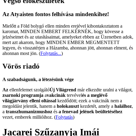
Végső előkészületek
Az Atyaisten fontos felhívása mindenkihez!
Mielőtt a Föld bolygó ellen minden erejével kibontakoztatom a
karomat, MINDEN EMBERT FELKÉRNÉK, hogy kövesse a
jelzéseimet és az utasításaimat, amelyeket ebben az Üzenetben adok,
mert azt akarom, hogy MINDEN EMBER MEGMENTETT
legyen, és visszatérjen a Házamba, ahonnan jött, ahonnan elment, és
ahonnan most jön.
(
Folytatás...
)
Vörös riadó
A szabadságunk, a létezésünk vége
Az
ellenfelemet szolgáló
Új Világrend
már elkezdte uralni a világot,
zsarnoki programja
a
vakcinák
tervével
és a meglévő
világjárvány elleni oltással
kezdődött; ezek a vakcinák nem a
megoldást jelentik, hanem a
holokauszt
kezdetét, amely a
halálhoz
,
a
transzhumanizmushoz
és
a fenevad jelének beültetéséhez
vezet, emberek millióihoz. (
Folytatás
)
Jacarei Szűzanyja Imái