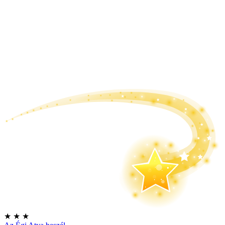
★
★
★