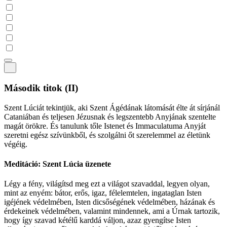
Második titok
(II)
Szent Lúciát tekintjük, aki Szent Ágédának látomását élte át sírjánál
Cataniában és teljesen Jézusnak és legszentebb Anyjának szentelte
magát örökre. És tanulunk tőle Istenet és Immaculatuma Anyját
szeretni egész szívünkből, és szolgálni őt szerelemmel az életünk
végéig.
Meditáció: Szent Lúcia üzenete
Légy a fény, világítsd meg ezt a világot szavaddal, legyen olyan,
mint az enyém: bátor, erős, igaz, félelemtelen, ingataglan Isten
igéjének védelmében, Isten dicsőségének védelmében, házának és
érdekeinek védelmében, valamint mindennek, ami a Úrnak tartozik,
hogy így szavad kétélű karddá váljon, azaz gyengítse Isten