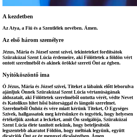
A kezdetben
Az Atya, a Fiú és a Szentlélek nevében. Ámen.
Az első három személyre
Jézus, Mária és József szent szívei, tekinteteket fordítsátok
Szürakúzai Szent Lúcia érdemeire, aki Fölöttetek a földön vért
ontott szerelméből és akinek örökké szereti Önt az égben.
Nyitóköszöntő ima
Ó Jézus, Mária és József szívei, Titeket a lábaink előtt leborulva
ajánljuk Önnek Szürakúzai Szent Lúcia vértanúságának
áldozatait, aki Fölöttetek szerelméből ontotta vérét, védte Nevet
és Katolikus hitet hősi bátorsággal és lángoló szerelmet.
Szerelméből Önhöz és vére miatt kérünk Titeket, Ó Egységes
Szívek, hallgassatok meg kérésünkre és tegyétek, hogy helyesen
értékeljük azokat a leckéket, amit Ön szolgálója, Szürakúzai
Szent Lúcia élete tanított nekünk, hogy beteljesítsük
legszentebb akaratot Földön, hogy méltóak legyünk, együtt
dicsérjük Önt az ég mennyei dicsőségében. Ámen