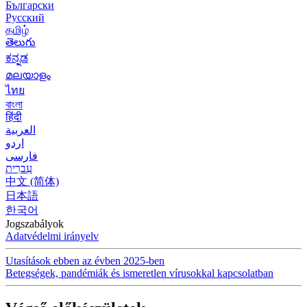
Български
Русский
தமிழ்
తెలుగు
ಕನ್ನಡ
മലയാളം
ไทย
বাংলা
हिंदी
العربية
اردو
فارسی
עִברִית
中文 (简体)
日本語
한국어
Jogszabályok
Adatvédelmi irányelv
Utasítások ebben az évben 2025-ben
Betegségek, pandémiák és ismeretlen vírusokkal kapcsolatban