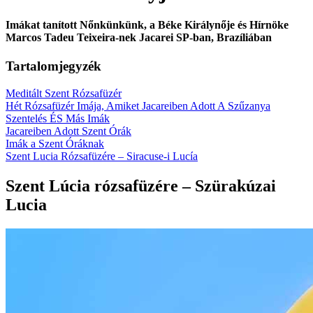
Imákat tanított Nőnkünkünk, a Béke Királynője és Hírnöke
Marcos Tadeu Teixeira-nek Jacarei SP-ban, Brazíliában
Tartalomjegyzék
Meditált Szent Rózsafüzér
Hét Rózsafüzér Imája, Amiket Jacareiben Adott A Szűzanya
Szentelés ÉS Más Imák
Jacareiben Adott Szent Órák
Imák a Szent Óráknak
Szent Lucia Rózsafüzére – Siracuse-i Lucía
Szent Lúcia rózsafüzére – Szürakúzai
Lucia