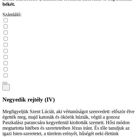
békét.
Számláló:
Negyedik rejtély
(IV)
Megfigyeljük Szent Lúciát, aki vértanúságot szenvedett: először élve
égették meg, majd katonák és ökörök húzták, végül a gonosz
Paszkalász parancsára kegyetlenül kioltották szemeit. Hősi módon
megtartotta hitében és szereteteiben Jézus iránt. És tőle tanuljuk az
igazi Isten-szeretetet, a türelem erényét, hűségét neki életünk