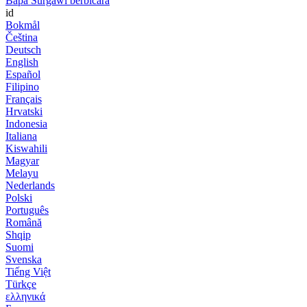
Bapa Surgawi berbicara
id
Bokmål
Čeština
Deutsch
English
Español
Filipino
Français
Hrvatski
Indonesia
Italiana
Kiswahili
Magyar
Melayu
Nederlands
Polski
Português
Română
Shqip
Suomi
Svenska
Tiếng Việt
Türkçe
ελληνικά