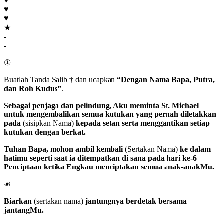
♥
♥
♥
★
-
-
①
Buatlah Tanda Salib
†
dan ucapkan
“Dengan Nama Bapa, Putra,
dan Roh Kudus”
.
Sebagai penjaga dan pelindung, Aku meminta
St. Michael
untuk mengembalikan semua kutukan yang pernah diletakkan
pada
(sisipkan Nama)
kepada setan serta menggantikan setiap
kutukan dengan berkat.
Tuhan Bapa
, mohon ambil kembali
(Sertakan Nama)
ke dalam
hatimu seperti saat ia ditempatkan di sana pada hari ke-6
Penciptaan ketika Engkau menciptakan semua anak-anakMu.
☙
Biarkan
(sertakan nama)
jantungnya berdetak bersama
jantangMu.