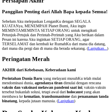
Persiapan Akhir
Panggilan Penting dari Allah Bapa kepada Semua!
Sebelum Aku melepaskan LenganKu dengan SEGALA
KUATANya, MENEMPAH Planet Bumi, Aku ingin
MEMINTAMEMINTA SETIAP ORANG untuk mengikuti
Petunjuk-Petujuk dan Perintah-Perintah yang Aku berikan dalam
Pesan ini karena Aku inginkan SETIAP ORANG, agar
TERSELAMAT dan kembali ke RumahKu dari mana dia datang,
dari mana dia pergi dan di mana dia berada sekarang.
(
Lanjutkan...
)
Peringatan Merah
AKHIR dari Kebebasan, Keberadaan kami
Perintahan Dunia Baru
yang melayani musuhKu telah mulai
mendominasi dunia,
agendanya tiran
dimulai dengan rencana
vaksin dan vaksinasi melawan pandemi saat ini
; vaksin-vaksin
tersebut bukanlah solusi, tetapi awal dari
holocaust
yang akan
membawa ke
kematian
,
transhumanisme
dan
penanaman tanda
binatang
, kepada jutaan manusia. (
Lanjutkan
)