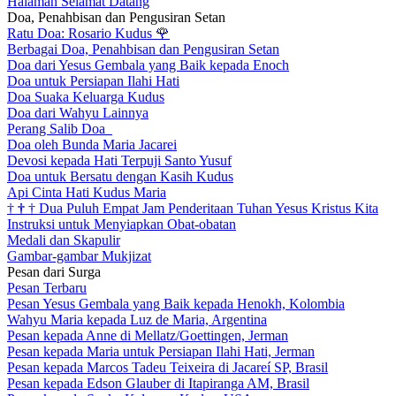
Halaman Selamat Datang
Doa, Penahbisan dan Pengusiran Setan
Ratu Doa: Rosario Kudus
🌹
Berbagai Doa, Penahbisan dan Pengusiran Setan
Doa dari Yesus Gembala yang Baik kepada Enoch
Doa untuk Persiapan Ilahi Hati
Doa Suaka Keluarga Kudus
Doa dari Wahyu Lainnya
Perang Salib Doa
Doa oleh Bunda Maria Jacarei
Devosi kepada Hati Terpuji Santo Yusuf
Doa untuk Bersatu dengan Kasih Kudus
Api Cinta Hati Kudus Maria
†
†
†
Dua Puluh Empat Jam Penderitaan Tuhan Yesus Kristus Kita
Instruksi untuk Menyiapkan Obat-obatan
Medali dan Skapulir
Gambar-gambar Mukjizat
Pesan dari Surga
Pesan Terbaru
Pesan Yesus Gembala yang Baik kepada Henokh, Kolombia
Wahyu Maria kepada Luz de Maria, Argentina
Pesan kepada Anne di Mellatz/Goettingen, Jerman
Pesan kepada Maria untuk Persiapan Ilahi Hati, Jerman
Pesan kepada Marcos Tadeu Teixeira di Jacareí SP, Brasil
Pesan kepada Edson Glauber di Itapiranga AM, Brasil