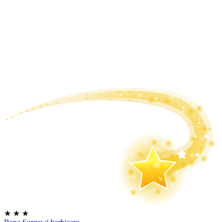
★
★
★