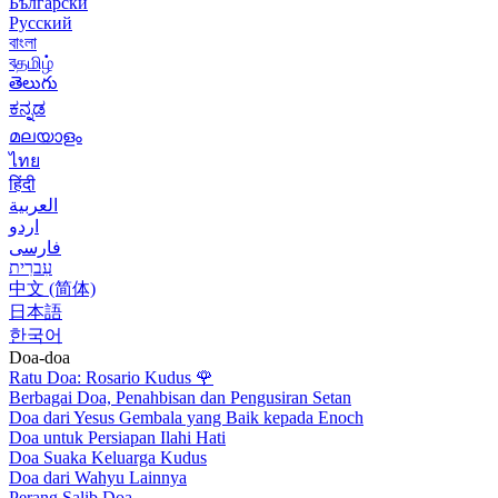
Български
Русский
বাংলা
বதமிழ்
తెలుగు
ಕನ್ನಡ
മലയാളം
ไทย
हिंदी
العربية
اردو
فارسی
עִברִית
中文 (简体)
日本語
한국어
Doa-doa
Ratu Doa: Rosario Kudus
🌹
Berbagai Doa, Penahbisan dan Pengusiran Setan
Doa dari Yesus Gembala yang Baik kepada Enoch
Doa untuk Persiapan Ilahi Hati
Doa Suaka Keluarga Kudus
Doa dari Wahyu Lainnya
Perang Salib Doa