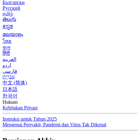
Български
Русский
தமிழ்
తెలుగు
ಕನ್ನಡ
മലയാളം
ไทย
বাংলা
हिंदी
العربية
اردو
فارسی
עִברִית
中文 (简体)
日本語
한국어
Hukum
Kebijakan Privasi
Instruksi untuk Tahun 2025
Mengenai Penyakit, Pandemi dan Virus Tak Dikenal