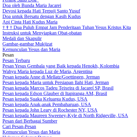
Doa oleh Bunda Maria Jacarei
Devosi kepada Hati Terpuji Santo Yusuf
Doa untuk Bersatu dengan Kasih Kudus
Api Cinta Hati Kudus Maria
†
†
†
Dua Puluh Empat Jam Penderitaan Tuhan Yesus Kristus Kita
Instruksi untuk Menyiapkan Obat-obatan
Medali dan Skapulir
Gambar-gambar Mukjizat
Kemunculan Yesus dan Maria
Pesan
Pesan Terbaru
Pesan Yesus Gembala yang Baik kepada Henokh, Kolombia
Wahyu Maria kepada Luz de Maria, Argentina
Pesan kepada Anne di Mellatz/Goettingen, Jerman
Pesan kepada Maria untuk Persiapan Ilahi Hati, Jerman
Pesan kepada Marcos Tadeu Teixeira di Jacareí SP, Brasil
Pesan kepada Edson Glauber di Itapiranga AM, Brasil
Pesan kepada Suaka Keluarga Kudus, USA
Pesan kepada Anak-anak Pembaharuan, USA
Pesan kepada John Leary di Rochester NY, USA
Pesan kepada Maureen Sweeney-Kyle di North Ridgeville, USA
Pesan dari Berbagai Sumber
Cari Pesan-Pesan
Kemunculan Yesus dan Maria