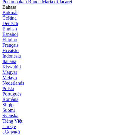
Penampakan Bunda Maria di Jacarei
Bahasa
Bokmål
Čeština
Deutsch
English
Español
Filipino
Français
Hrvatski
Indonesia
Italiana
Kiswahili
Magyar
Melayu
Nederlands
Polski
Português
Română
Shqip
Suomi
Svenska
Tiếng Việt
Türkçe
ελληνικά