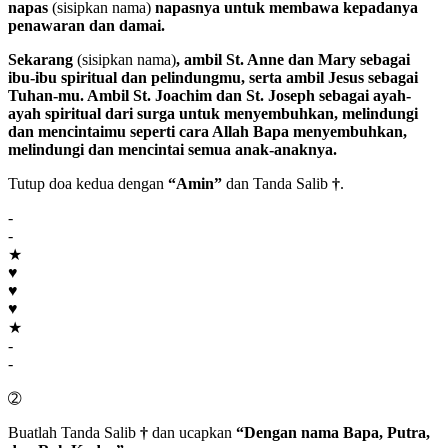
napas
(sisipkan nama)
napasnya untuk membawa kepadanya
penawaran dan damai.
Sekarang
(sisipkan nama)
, ambil
St. Anne
dan
Mary
sebagai
ibu-ibu spiritual dan pelindungmu, serta ambil
Jesus
sebagai
Tuhan
-mu. Ambil
St. Joachim
dan
St. Joseph
sebagai ayah-
ayah spiritual dari surga untuk menyembuhkan, melindungi
dan mencintaimu seperti cara
Allah Bapa
menyembuhkan,
melindungi dan mencintai semua anak-anaknya.
Tutup doa kedua dengan
“Amin”
dan Tanda Salib
†
.
-
-
★
♥
♥
♥
★
-
-
➁
Buatlah Tanda Salib
†
dan ucapkan
“Dengan nama Bapa, Putra,