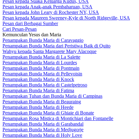
Pesan kepada Suaka Keluarga Kudus, USA
Pesan kepada Anak-anak Pembaharuan, USA
Pesan kepada John Leary di Rochester NY, USA
Pesan kepada Maureen Sweeney-Kyle di North Ridgeville, USA
Pesan dari Berbagai Sumber
Cari Pesan-Pesan
Kemunculan Yesus dan Maria
Penampakan Bunda Maria di Caravaggio
Penampakan Bunda Maria dari Peristiwa Baik di Quito
Wahyu kepada Santa Margarete Mary Alacoque
Penampakan Bunda Maria di La Salette
Penampakan Bunda Maria di Lourdes
Penampakan Bunda Maria di Pontmain
Penampakan Bunda Maria di Pellevoisin
Penampakan Bunda Maria di Knock
Penampakan Bunda Maria di Castelpetroso
Penampakan Bunda Maria di Fatima
Penampakan Tuhan dan Bunda Maria di Campinas
Penampakan Bunda Maria di Beauraing
Penampakan Bunda Maria di Heede
Penampakan Bunda Maria di Ghiaie di Bonate
Penampakan Rosa Mistica di Montichiari dan Fontanelle
Penampakan Bunda Maria di Garabandal
Penampakan Bunda Maria di Medjugorje
Penampakan Bunda Maria di Holy Love