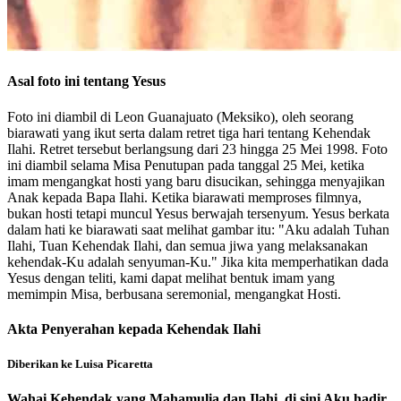
Asal foto ini tentang Yesus
Foto ini diambil di Leon Guanajuato (Meksiko), oleh seorang
biarawati yang ikut serta dalam retret tiga hari tentang Kehendak
Ilahi. Retret tersebut berlangsung dari 23 hingga 25 Mei 1998. Foto
ini diambil selama Misa Penutupan pada tanggal 25 Mei, ketika
imam mengangkat hosti yang baru disucikan, sehingga menyajikan
Anak kepada Bapa Ilahi. Ketika biarawati memproses filmnya,
bukan hosti tetapi muncul Yesus berwajah tersenyum. Yesus berkata
dalam hati ke biarawati saat melihat gambar itu: "Aku adalah Tuhan
Ilahi, Tuan Kehendak Ilahi, dan semua jiwa yang melaksanakan
kehendak-Ku adalah senyuman-Ku." Jika kita memperhatikan dada
Yesus dengan teliti, kami dapat melihat bentuk imam yang
memimpin Misa, berbusana seremonial, mengangkat Hosti.
Akta Penyerahan kepada Kehendak Ilahi
Diberikan ke Luisa Picaretta
Wahai Kehendak yang Mahamulia dan Ilahi, di sini Aku hadir,