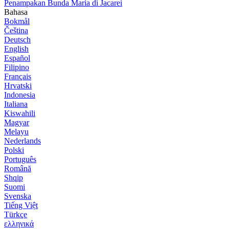
Penampakan Bunda Maria di Jacarei
Bahasa
Bokmål
Čeština
Deutsch
English
Español
Filipino
Français
Hrvatski
Indonesia
Italiana
Kiswahili
Magyar
Melayu
Nederlands
Polski
Português
Română
Shqip
Suomi
Svenska
Tiếng Việt
Türkçe
ελληνικά