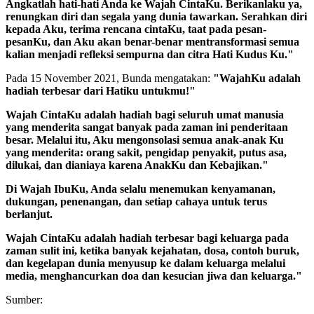
Angkatlah hati-hati Anda ke Wajah CintaKu. Berikanlaku ya,
renungkan diri dan segala yang dunia tawarkan. Serahkan diri
kepada Aku, terima rencana cintaKu, taat pada pesan-
pesanKu, dan Aku akan benar-benar mentransformasi semua
kalian menjadi refleksi sempurna dan citra Hati Kudus Ku."
Pada 15 November 2021, Bunda mengatakan:
"WajahKu adalah
hadiah terbesar dari Hatiku untukmu!"
Wajah CintaKu adalah hadiah bagi seluruh umat manusia
yang menderita sangat banyak pada zaman ini penderitaan
besar. Melalui itu, Aku mengonsolasi semua anak-anak Ku
yang menderita: orang sakit, pengidap penyakit, putus asa,
dilukai, dan dianiaya karena AnakKu dan Kebajikan."
Di Wajah IbuKu, Anda selalu menemukan kenyamanan,
dukungan, penenangan, dan setiap cahaya untuk terus
berlanjut.
Wajah CintaKu adalah hadiah terbesar bagi keluarga pada
zaman sulit ini, ketika banyak kejahatan, dosa, contoh buruk,
dan kegelapan dunia menyusup ke dalam keluarga melalui
media, menghancurkan doa dan kesucian jiwa dan keluarga."
Sumber: