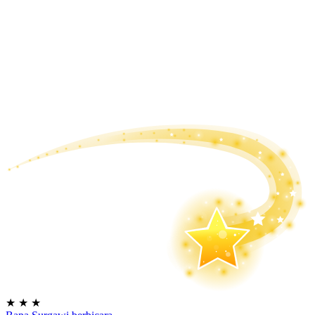
★
★
★