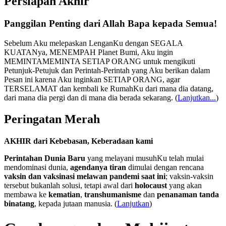
Persiapan Akhir
Panggilan Penting dari Allah Bapa kepada Semua!
Sebelum Aku melepaskan LenganKu dengan SEGALA
KUATANya, MENEMPAH Planet Bumi, Aku ingin
MEMINTAMEMINTA SETIAP ORANG untuk mengikuti
Petunjuk-Petujuk dan Perintah-Perintah yang Aku berikan dalam
Pesan ini karena Aku inginkan SETIAP ORANG, agar
TERSELAMAT dan kembali ke RumahKu dari mana dia datang,
dari mana dia pergi dan di mana dia berada sekarang.
(
Lanjutkan...
)
Peringatan Merah
AKHIR dari Kebebasan, Keberadaan kami
Perintahan Dunia Baru
yang melayani musuhKu telah mulai
mendominasi dunia,
agendanya tiran
dimulai dengan rencana
vaksin dan vaksinasi melawan pandemi saat ini
; vaksin-vaksin
tersebut bukanlah solusi, tetapi awal dari
holocaust
yang akan
membawa ke
kematian
,
transhumanisme
dan
penanaman tanda
binatang
, kepada jutaan manusia. (
Lanjutkan
)