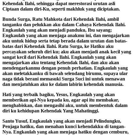
Kehendak Ilahi, sehingga dapat merestorasi urutan asli
Ciptaan dalam diri-Ku, seperti makhluk yang diciptakan.
Bunda Surga, Ratu Mahkota dari Kehendak Ilahi, ambil
tanganku dan pelukkan aku dalam Cahaya Kehendak Ilahi.
Engkaulah yang akan menjadi panduku, Ibu sayang;
Engkaulah yang akan menjaga anakmu ini, dan mengajarkan
aku untuk hidup serta tetap berada dalam urutan dan batas-
batas dari Kehendak Ilahi. Ratu Surga, ke Hatiku aku
percayakan seluruh diri ku; aku akan menjadi anak kecil yang
sangat kecil dari Kehendak Ilahi. Engkaulah yang akan
mengajarkan aku tentang Kehendak Ilahi, dan aku akan
mendengarkanmu dengan penuh perhatian. Engkaulah yang
akan meletakkanku di bawah selendang birumu, supaya ular
naga tidak berani memasuki Surga Suci ini untuk menawan
dan menjatuhkan aku ke dalam labirin kehendak manusia.
Hati yang terbaik bagiku, Yesus, Engkaulah yang akan
memberikan api-Nya kepada ku, agar api itu membakar,
menghabiskan, dan mengasihi aku, untuk membentuk dalam
diri ku kehidupan Kehendak Yang Mahatinggi.
Santo Yusuf, Engkaulah yang akan menjadi Pelindungku,
Penjaga hatiku, dan menahan kunci kehendakku di tangan-
Nya. Engkaulah yang akan menjaga hatiku dengan cemburu,