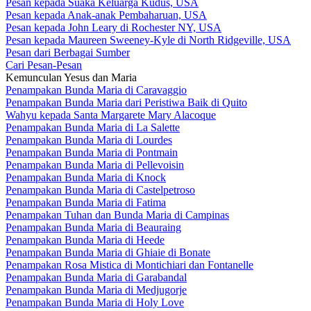
Pesan kepada Suaka Keluarga Kudus, USA
Pesan kepada Anak-anak Pembaharuan, USA
Pesan kepada John Leary di Rochester NY, USA
Pesan kepada Maureen Sweeney-Kyle di North Ridgeville, USA
Pesan dari Berbagai Sumber
Cari Pesan-Pesan
Kemunculan Yesus dan Maria
Penampakan Bunda Maria di Caravaggio
Penampakan Bunda Maria dari Peristiwa Baik di Quito
Wahyu kepada Santa Margarete Mary Alacoque
Penampakan Bunda Maria di La Salette
Penampakan Bunda Maria di Lourdes
Penampakan Bunda Maria di Pontmain
Penampakan Bunda Maria di Pellevoisin
Penampakan Bunda Maria di Knock
Penampakan Bunda Maria di Castelpetroso
Penampakan Bunda Maria di Fatima
Penampakan Tuhan dan Bunda Maria di Campinas
Penampakan Bunda Maria di Beauraing
Penampakan Bunda Maria di Heede
Penampakan Bunda Maria di Ghiaie di Bonate
Penampakan Rosa Mistica di Montichiari dan Fontanelle
Penampakan Bunda Maria di Garabandal
Penampakan Bunda Maria di Medjugorje
Penampakan Bunda Maria di Holy Love