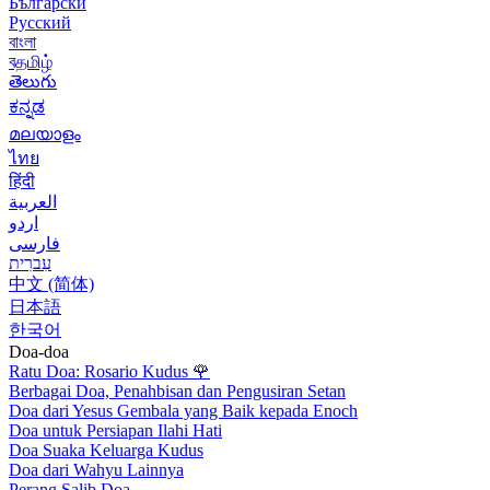
Български
Русский
বাংলা
বதமிழ்
తెలుగు
ಕನ್ನಡ
മലയാളം
ไทย
हिंदी
العربية
اردو
فارسی
עִברִית
中文 (简体)
日本語
한국어
Doa-doa
Ratu Doa: Rosario Kudus
🌹
Berbagai Doa, Penahbisan dan Pengusiran Setan
Doa dari Yesus Gembala yang Baik kepada Enoch
Doa untuk Persiapan Ilahi Hati
Doa Suaka Keluarga Kudus
Doa dari Wahyu Lainnya
Perang Salib Doa