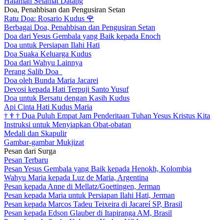
Halaman Selamat Datang
Doa, Penahbisan dan Pengusiran Setan
Ratu Doa: Rosario Kudus
🌹
Berbagai Doa, Penahbisan dan Pengusiran Setan
Doa dari Yesus Gembala yang Baik kepada Enoch
Doa untuk Persiapan Ilahi Hati
Doa Suaka Keluarga Kudus
Doa dari Wahyu Lainnya
Perang Salib Doa
Doa oleh Bunda Maria Jacarei
Devosi kepada Hati Terpuji Santo Yusuf
Doa untuk Bersatu dengan Kasih Kudus
Api Cinta Hati Kudus Maria
†
†
†
Dua Puluh Empat Jam Penderitaan Tuhan Yesus Kristus Kita
Instruksi untuk Menyiapkan Obat-obatan
Medali dan Skapulir
Gambar-gambar Mukjizat
Pesan dari Surga
Pesan Terbaru
Pesan Yesus Gembala yang Baik kepada Henokh, Kolombia
Wahyu Maria kepada Luz de Maria, Argentina
Pesan kepada Anne di Mellatz/Goettingen, Jerman
Pesan kepada Maria untuk Persiapan Ilahi Hati, Jerman
Pesan kepada Marcos Tadeu Teixeira di Jacareí SP, Brasil
Pesan kepada Edson Glauber di Itapiranga AM, Brasil