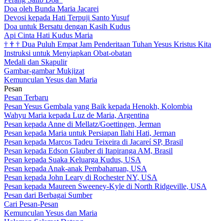
Doa oleh Bunda Maria Jacarei
Devosi kepada Hati Terpuji Santo Yusuf
Doa untuk Bersatu dengan Kasih Kudus
Api Cinta Hati Kudus Maria
†
†
†
Dua Puluh Empat Jam Penderitaan Tuhan Yesus Kristus Kita
Instruksi untuk Menyiapkan Obat-obatan
Medali dan Skapulir
Gambar-gambar Mukjizat
Kemunculan Yesus dan Maria
Pesan
Pesan Terbaru
Pesan Yesus Gembala yang Baik kepada Henokh, Kolombia
Wahyu Maria kepada Luz de Maria, Argentina
Pesan kepada Anne di Mellatz/Goettingen, Jerman
Pesan kepada Maria untuk Persiapan Ilahi Hati, Jerman
Pesan kepada Marcos Tadeu Teixeira di Jacareí SP, Brasil
Pesan kepada Edson Glauber di Itapiranga AM, Brasil
Pesan kepada Suaka Keluarga Kudus, USA
Pesan kepada Anak-anak Pembaharuan, USA
Pesan kepada John Leary di Rochester NY, USA
Pesan kepada Maureen Sweeney-Kyle di North Ridgeville, USA
Pesan dari Berbagai Sumber
Cari Pesan-Pesan
Kemunculan Yesus dan Maria