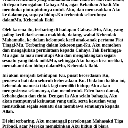
di depan kemegahan Cahaya-Mu, agar Kebaikan Abadi-Mu
membuka pintu-pintunya untuk Aku, dan memasukkan Aku
ke dalamnya, supaya hidup-Ku terbentuk seluruhnya
dalamMu, Kehendak Ilahi.
Oleh karena itu, terbaring di hadapan Cahaya-Mu, Aku, yang
paling kecil dari semua makhluk, datang, wahai Kehendak
Mahamulia, ke dalam kelompok kecil anak-anak pertama Fiat
Tinggi-Mu. Terbaring dalam kekosongan-Ku, Aku memohon
dan mengajukan permintaan kepada Cahaya Tak Berhingga-
Mu agar Ia mau menutupi Aku dan menghilangkan segala
sesuatu yang tidak milikMu, sehingga Aku hanya bisa melihat,
memahami dan hidup dalamMu, Kehendak Ilahi.
Ini akan menjadi kehidupan-Ku, pusat kecerdasan-Ku,
penawan hati dan seluruh keberadaan-Ku. Di dalam hatiku ini,
kehendak manusia tidak lagi memiliki hidup; Aku akan
mengusirnya selamanya, dan membentuk Eden baru damai,
kebahagiaan dan cinta. Dengan Ia Aku selalu bahagia, Aku
akan mempunyai kekuatan yang unik, serta kesucian yang
mensucikan segala sesuatu dan membawa semuanya kepada
Allah.
Di sini terbaring, Aku memanggil pertolongan Mahasakti Tiga
Pribadi, agar Mereka mengizinkan Aku hidup di biara