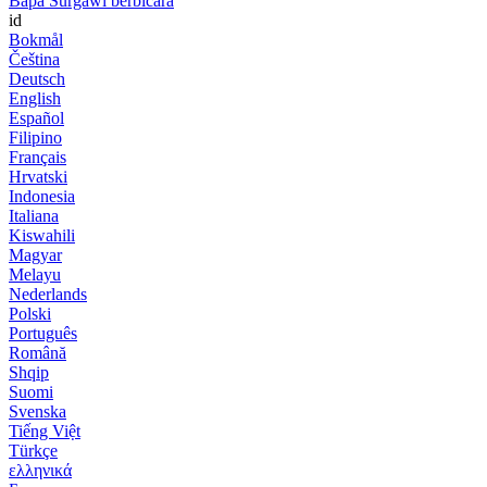
Bapa Surgawi berbicara
id
Bokmål
Čeština
Deutsch
English
Español
Filipino
Français
Hrvatski
Indonesia
Italiana
Kiswahili
Magyar
Melayu
Nederlands
Polski
Português
Română
Shqip
Suomi
Svenska
Tiếng Việt
Türkçe
ελληνικά