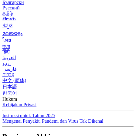
Български
Русский
தமிழ்
తెలుగు
ಕನ್ನಡ
മലയാളം
ไทย
বাংলা
हिंदी
العربية
اردو
فارسی
עִברִית
中文 (简体)
日本語
한국어
Hukum
Kebijakan Privasi
Instruksi untuk Tahun 2025
Mengenai Penyakit, Pandemi dan Virus Tak Dikenal