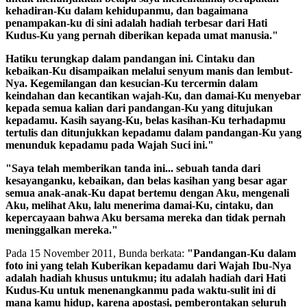
kehadiran-Ku dalam kehidupanmu, dan bagaimana
penampakan-ku di sini adalah hadiah terbesar dari Hati
Kudus-Ku yang pernah diberikan kepada umat manusia."
Hatiku terungkap dalam pandangan ini. Cintaku dan
kebaikan-Ku disampaikan melalui senyum manis dan lembut-
Nya. Kegemilangan dan kesucian-Ku tercermin dalam
keindahan dan kecantikan wajah-Ku, dan damai-Ku menyebar
kepada semua kalian dari pandangan-Ku yang ditujukan
kepadamu. Kasih sayang-Ku, belas kasihan-Ku terhadapmu
tertulis dan ditunjukkan kepadamu dalam pandangan-Ku yang
menunduk kepadamu pada Wajah Suci ini."
"Saya telah memberikan tanda ini... sebuah tanda dari
kesayanganku, kebaikan, dan belas kasihan yang besar agar
semua anak-anak-Ku dapat bertemu dengan Aku, mengenali
Aku, melihat Aku, lalu menerima damai-Ku, cintaku, dan
kepercayaan bahwa Aku bersama mereka dan tidak pernah
meninggalkan mereka."
Pada 15 November 2011, Bunda berkata:
"Pandangan-Ku dalam
foto ini yang telah Kuberikan kepadamu dari Wajah Ibu-Nya
adalah hadiah khusus untukmu; itu adalah hadiah dari Hati
Kudus-Ku untuk menenangkanmu pada waktu-sulit ini di
mana kamu hidup, karena apostasi, pemberontakan seluruh